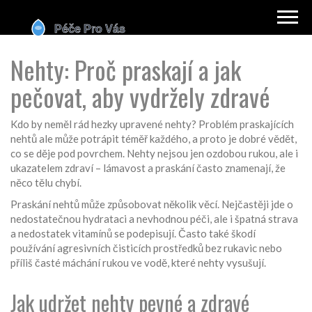
Nehty: Proč praskají a jak
pečovat, aby vydržely zdravé
Kdo by neměl rád hezky upravené nehty? Problém praskajících
nehtů ale může potrápit téměř každého, a proto je dobré vědět,
co se děje pod povrchem. Nehty nejsou jen ozdobou rukou, ale i
ukazatelem zdraví – lámavost a praskání často znamenají, že
něco tělu chybí.
Praskání nehtů může způsobovat několik věcí. Nejčastěji jde o
nedostatečnou hydrataci a nevhodnou péči, ale i špatná strava
a nedostatek vitamínů se podepisují. Často také škodí
používání agresivních čisticích prostředků bez rukavic nebo
příliš časté máchání rukou ve vodě, které nehty vysušují.
Jak udržet nehty pevné a zdravé