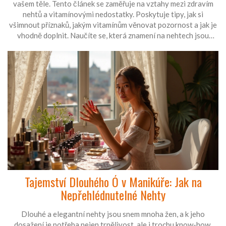
vašem těle. Tento článek se zaměřuje na vztahy mezi zdravím
nehtů a vitamínovými nedostatky. Poskytuje tipy, jak si
všimnout příznaků, jakým vitamínům věnovat pozornost a jak je
vhodně doplnit. Naučíte se, která znamení na nehtech jsou
klíčová, a jak zajistit jejich krásný a zdravý vzhled. Je to
užitečný průvodce pro každého, kdo se chce dozvědět více o
zdraví svých nehtů.
Tajemství Dlouhého Ó v Manikúře: Jak na
Nepřehlédnutelné Nehty
Dlouhé a elegantní nehty jsou snem mnoha žen, a k jeho
dosažení je potřeba nejen trpělivost, ale i trochu know-how.