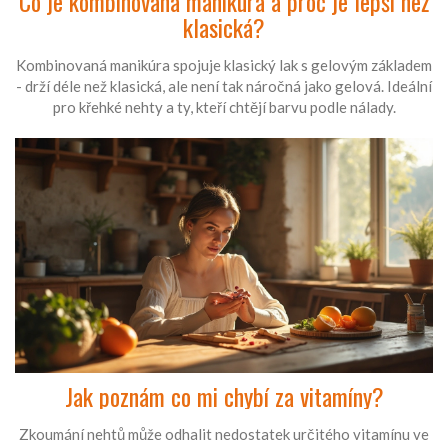
Co je kombinovaná manikúra a proč je lepší než
klasická?
Kombinovaná manikúra spojuje klasický lak s gelovým základem
- drží déle než klasická, ale není tak náročná jako gelová. Ideální
pro křehké nehty a ty, kteří chtějí barvu podle nálady.
Jak poznám co mi chybí za vitamíny?
Zkoumání nehtů může odhalit nedostatek určitého vitamínu ve