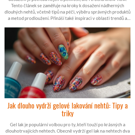
Tento článek se zaměřuje na kroky k dosažení nádherných
dlouhých nehtů, včetně tipů na péči, výběru správných produktů
a metod prodloužení. Přináší také inspiraci v oblasti trendů a
návrhů na kreativní zdobení. Pomůže každé ženě cítit se
sebevědomě a stylově s nehty, které vydrží.
Jak dlouho vydrží gelové lakování nehtů: Tipy a
triky
Gel lak je populární volbou pro ty, kteří touží po krásných a
dlouhotrvajících nehtech. Obecně vydrží gel lak na nehtech dva