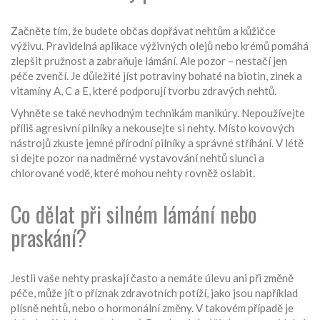
Začněte tím, že budete občas dopřávat nehtům a kůžičce
výživu. Pravidelná aplikace výživných olejů nebo krémů pomáhá
zlepšit pružnost a zabraňuje lámání. Ale pozor – nestačí jen
péče zvenčí. Je důležité jíst potraviny bohaté na biotin, zinek a
vitamíny A, C a E, které podporují tvorbu zdravých nehtů.
Vyhněte se také nevhodným technikám manikúry. Nepoužívejte
příliš agresivní pilníky a nekousejte si nehty. Místo kovových
nástrojů zkuste jemné přírodní pilníky a správné stříhání. V létě
si dejte pozor na nadměrné vystavování nehtů slunci a
chlorované vodě, které mohou nehty rovněž oslabit.
Co dělat při silném lámání nebo
praskání?
Jestli vaše nehty praskají často a nemáte úlevu ani při změně
péče, může jít o příznak zdravotních potíží, jako jsou například
plísně nehtů, nebo o hormonální změny. V takovém případě je