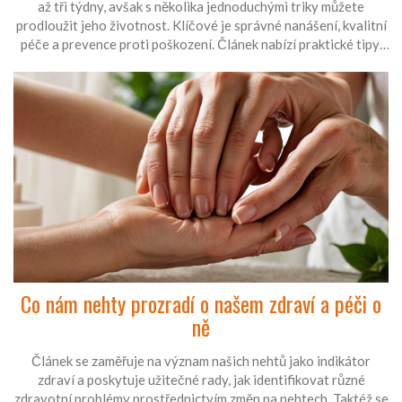
až tři týdny, avšak s několika jednoduchými triky můžete
prodloužit jeho životnost. Klíčové je správné nanášení, kvalitní
péče a prevence proti poškození. Článek nabízí praktické tipy,
jak udržet gel lak v perfektním stavu a minimalizovat jeho
odlupování.
Co nám nehty prozradí o našem zdraví a péči o
ně
Článek se zaměřuje na význam našich nehtů jako indikátor
zdraví a poskytuje užitečné rady, jak identifikovat různé
zdravotní problémy prostřednictvím změn na nehtech. Taktéž se