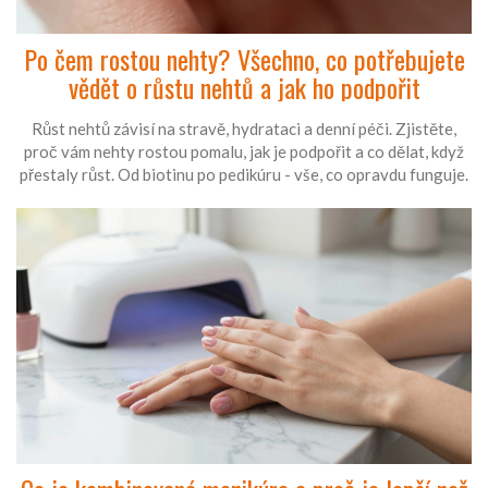
Po čem rostou nehty? Všechno, co potřebujete
vědět o růstu nehtů a jak ho podpořit
Růst nehtů závisí na stravě, hydrataci a denní péči. Zjistěte,
proč vám nehty rostou pomalu, jak je podpořit a co dělat, když
přestaly růst. Od biotinu po pedikúru - vše, co opravdu funguje.