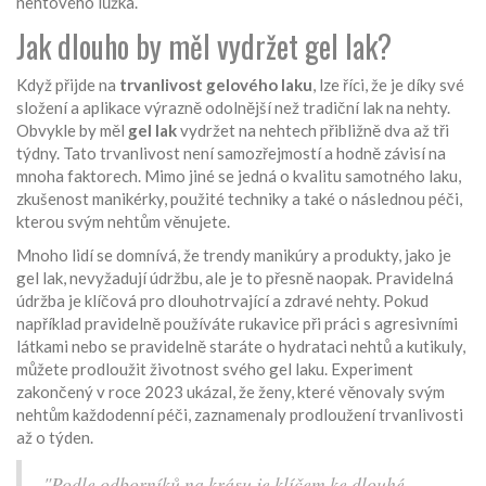
nehtového lůžka.
Jak dlouho by měl vydržet gel lak?
Když přijde na
trvanlivost gelového laku
, lze říci, že je díky své
složení a aplikace výrazně odolnější než tradiční lak na nehty.
Obvykle by měl
gel lak
vydržet na nehtech přibližně dva až tři
týdny. Tato trvanlivost není samozřejmostí a hodně závisí na
mnoha faktorech. Mimo jiné se jedná o kvalitu samotného laku,
zkušenost manikérky, použité techniky a také o následnou péči,
kterou svým nehtům věnujete.
Mnoho lidí se domnívá, že trendy manikúry a produkty, jako je
gel lak, nevyžadují údržbu, ale je to přesně naopak. Pravidelná
údržba je klíčová pro dlouhotrvající a zdravé nehty. Pokud
například pravidelně používáte rukavice při práci s agresivními
látkami nebo se pravidelně staráte o hydrataci nehtů a kutikuly,
můžete prodloužit životnost svého gel laku. Experiment
zakončený v roce 2023 ukázal, že ženy, které věnovaly svým
nehtům každodenní péči, zaznamenaly prodloužení trvanlivosti
až o týden.
"Podle odborníků na krásu je klíčem ke dlouhé