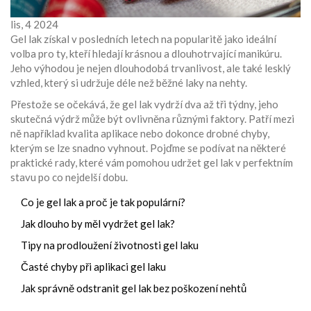
lis, 4 2024
Gel lak získal v posledních letech na popularitě jako ideální
volba pro ty, kteří hledají krásnou a dlouhotrvající manikúru.
Jeho výhodou je nejen dlouhodobá trvanlivost, ale také lesklý
vzhled, který si udržuje déle než běžné laky na nehty.
Přestože se očekává, že gel lak vydrží dva až tři týdny, jeho
skutečná výdrž může být ovlivněna různými faktory. Patří mezi
ně například kvalita aplikace nebo dokonce drobné chyby,
kterým se lze snadno vyhnout. Pojďme se podívat na některé
praktické rady, které vám pomohou udržet gel lak v perfektním
stavu po co nejdelší dobu.
Co je gel lak a proč je tak populární?
Jak dlouho by měl vydržet gel lak?
Tipy na prodloužení životnosti gel laku
Časté chyby při aplikaci gel laku
Jak správně odstranit gel lak bez poškození nehtů