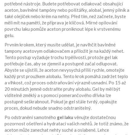
potřebné nástroje. Budete potřebovat odlakovač obsahující
aceton, bavlněné tampóny nebo polštářky, alobal, jemný pilník a
také olejíček nebo krém na nehty. Před tím, než začnete, byste
měli mít na paměti, že příprava je klíčová. Mírné opilování
povrchu laku pomůže aceton proniknout lépe k vrstvenému
gelu.
Prvním krokem, který musíte udělat, je navlhčit bavlněné
tampony acetovym odlakovačem a přiložit je na každý nehet.
Tento postup vyžaduje trochu trpělivosti, protože gel lak
potřebuje čas, aby se zjemnil a postupně začal odlupovat.
Abyste se ujistili, že aceton nevysychá příliš rychle, omotejte
každý prst proužkem alobalu. Tento krok pomáhá zadržet teplo
a vlhkost, což proces odstraňování výrazně usnadní. Po 15 až
20 minutách jemně odstraňte pruhy alobalu. Gel by měl být
viditelně změklý a s pomocí pomerančového dřívka lze
postupně seškrabnout. Pokud je gel stále tvrdý, opakujte
proces, dokud nebude snadno odstranitelný.
Po odstranění samotného
gel laku
věnujte dostatečnou
pozornost ošetření a hydrataci vašich nehtů. Je totiž známo, že
aceton může zanechat nehty suché a oslabené. Lehce