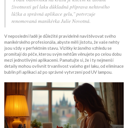
životnosti gel laku důkladná příprava nehtového
lůžka a správná aplikace gelu," potvrzuje
renomovaná manikérka Julie Novotná.
V neposlední řadě je důležité pravidelně navštěvovat svého
manikérského profesionála, abyste měli jistotu, že vaše nehty
jsou vždy v perfektním stavu. Vizitky krásného vzhledu se
promítají do péče, kterou svým nehtům věnujete po celou dobu
mezi jednotlivými aplikacemi. Pamatujte si, že i ty nejmenší
detaily mohou ovlivnit trvanlivost vašeho gel laku, od eliminace
bublin při aplikaci až po správné vytvrzení pod UV lampou.