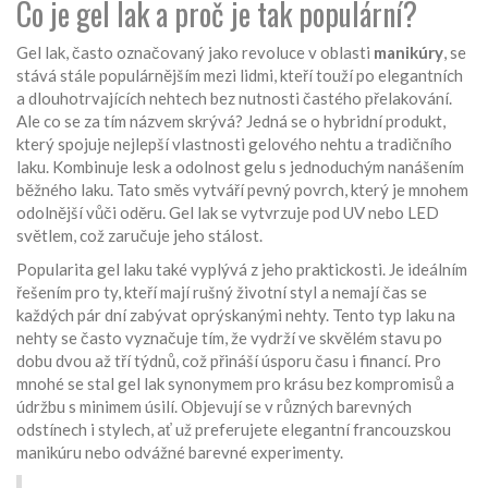
Co je gel lak a proč je tak populární?
Gel lak, často označovaný jako revoluce v oblasti
manikúry
, se
stává stále populárnějším mezi lidmi, kteří touží po elegantních
a dlouhotrvajících nehtech bez nutnosti častého přelakování.
Ale co se za tím názvem skrývá? Jedná se o hybridní produkt,
který spojuje nejlepší vlastnosti gelového nehtu a tradičního
laku. Kombinuje lesk a odolnost gelu s jednoduchým nanášením
běžného laku. Tato směs vytváří pevný povrch, který je mnohem
odolnější vůči oděru. Gel lak se vytvrzuje pod UV nebo LED
světlem, což zaručuje jeho stálost.
Popularita gel laku také vyplývá z jeho praktickosti. Je ideálním
řešením pro ty, kteří mají rušný životní styl a nemají čas se
každých pár dní zabývat oprýskanými nehty. Tento typ laku na
nehty se často vyznačuje tím, že vydrží ve skvělém stavu po
dobu dvou až tří týdnů, což přináší úsporu času i financí. Pro
mnohé se stal gel lak synonymem pro krásu bez kompromisů a
údržbu s minimem úsilí. Objevují se v různých barevných
odstínech i stylech, ať už preferujete elegantní francouzskou
manikúru nebo odvážné barevné experimenty.