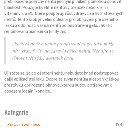
přebroušené povrchy nehtů jemným pilníkem pomohou obnovit
hladkost. Použijte kvalitní nehtový olejíček nebo krém s
vitamíny E a B5, které podporují růst zdravých a hydratovaných
nehtů. Tento krok je velmi důležitý pro obnovení přirozeného
lesku a odolnosti vašich nehtů po odstranění gelu. Jak říká
renomovaná manikérka Emily Jin:
„Pečlivá péče o nehty po odstranění gel laku může
mít výrazný vliv na zdraví vašich nehtů. Nebojte se
věnovat této fázi dostatek času.“
Ujistěte se, že po ošetření nehtů nebudete hned podstupovat
další aplikaci gel laku. Dopřejte svým nehtům alespoň krátkou
přestávku k přirozené obnově, kterou budou potřebovat k
dosažení ideální kondice.
Kategorie
Zdraví a wellness
(94)