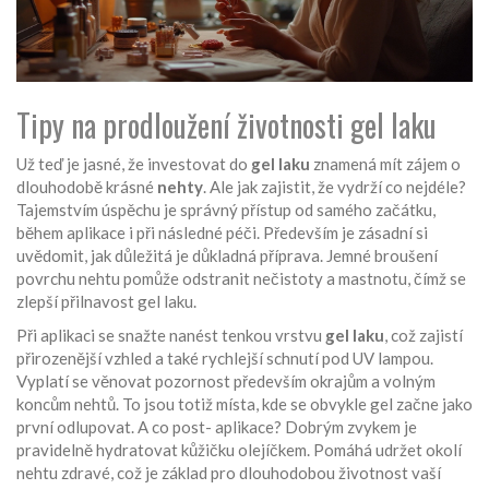
Tipy na prodloužení životnosti gel laku
Už teď je jasné, že investovat do
gel laku
znamená mít zájem o
dlouhodobě krásné
nehty
. Ale jak zajistit, že vydrží co nejdéle?
Tajemstvím úspěchu je správný přístup od samého začátku,
během aplikace i při následné péči. Především je zásadní si
uvědomit, jak důležitá je důkladná příprava. Jemné broušení
povrchu nehtu pomůže odstranit nečistoty a mastnotu, čímž se
zlepší přilnavost gel laku.
Při aplikaci se snažte nanést tenkou vrstvu
gel laku
, což zajistí
přirozenější vzhled a také rychlejší schnutí pod UV lampou.
Vyplatí se věnovat pozornost především okrajům a volným
koncům nehtů. To jsou totiž místa, kde se obvykle gel začne jako
první odlupovat. A co post- aplikace? Dobrým zvykem je
pravidelně hydratovat kůžičku olejíčkem. Pomáhá udržet okolí
nehtu zdravé, což je základ pro dlouhodobou životnost vaší