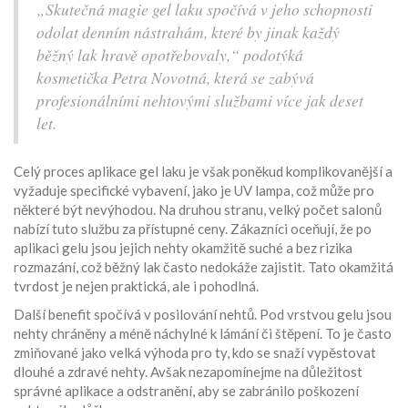
„Skutečná magie gel laku spočívá v jeho schopnosti
odolat denním nástrahám, které by jinak každý
běžný lak hravě opotřebovaly,“ podotýká
kosmetička Petra Novotná, která se zabývá
profesionálními nehtovými službami více jak deset
let.
Celý proces aplikace gel laku je však poněkud komplikovanější a
vyžaduje specifické vybavení, jako je UV lampa, což může pro
některé být nevýhodou. Na druhou stranu, velký počet salonů
nabízí tuto službu za přístupné ceny. Zákazníci oceňují, že po
aplikaci gelu jsou jejich nehty okamžitě suché a bez rizika
rozmazání, což běžný lak často nedokáže zajistit. Tato okamžitá
tvrdost je nejen praktická, ale i pohodlná.
Další benefit spočívá v posilování nehtů. Pod vrstvou gelu jsou
nehty chráněny a méně náchylné k lámání či štěpení. To je často
zmiňované jako velká výhoda pro ty, kdo se snaží vypěstovat
dlouhé a zdravé nehty. Avšak nezapomínejme na důležitost
správné aplikace a odstranění, aby se zabránilo poškození