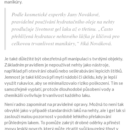
manikúry.
Podle kosmetické expertky Jany Novákové,
pravidelné používání hydratačního oleje na nehty
prodlužuje životnost gel laku až o třetinu. „Často
přehlížená hydratace nehtového lůžka je klíčová pro
celkovou trvanlivost manikúry,“ říká Nováková.
Je také důležité být obezřetná při manipulaci s tvrdými objekty.
Základním pravidlem je nepoužívat nehty jako nástroje,
například při otevírání obalů nebo seškrabávání lepicích štítků.
Jemnost je také klíčová při mytí nádobí či úklidu, kdy je lepší
využít rukavice, aby se minimalizovalo riziko poškození. Tím se
samozřejmě vyplatí, protože dlouhodobé působení vody a
chemikálií ovlivňuje trvanlivost každého laku.
Není radno zapomínat na pravidelné opravy. Možná to není tak
obvyklé jako v případě standardních laků na nehty, ale i gel lak si
zaslouží malou pozornost v podobě lehkého přelakování
průhledným lakem. To pomůže zakrýt drobné oděrky a přinést
znovu lesklý povrch, který může ztratit svůj kouzelný třpyt v