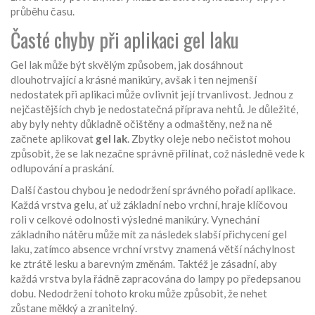
průběhu času.
Časté chyby při aplikaci gel laku
Gel lak může být skvělým způsobem, jak dosáhnout
dlouhotrvající a krásné manikúry, avšak i ten nejmenší
nedostatek při aplikaci může ovlivnit její trvanlivost. Jednou z
nejčastějších chyb je nedostatečná příprava nehtů. Je důležité,
aby byly nehty důkladně očištěny a odmaštěny, než na ně
začnete aplikovat
gel lak
. Zbytky oleje nebo nečistot mohou
způsobit, že se lak nezačne správně přilínat, což následně vede k
odlupování a praskání.
Další častou chybou je nedodržení správného pořadí aplikace.
Každá vrstva gelu, ať už základní nebo vrchní, hraje klíčovou
roli v celkové odolnosti výsledné manikúry. Vynechání
základního nátěru může mít za následek slabší přichycení gel
laku, zatímco absence vrchní vrstvy znamená větší náchylnost
ke ztrátě lesku a barevným změnám. Taktéž je zásadní, aby
každá vrstva byla řádně zapracována do lampy po předepsanou
dobu. Nedodržení tohoto kroku může způsobit, že nehet
zůstane měkký a zranitelný.