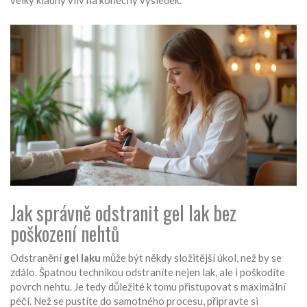
velký kladný vliv na konečný výsledek.
Jak správně odstranit gel lak bez
poškození nehtů
Odstranění
gel laku
může být někdy složitější úkol, než by se
zdálo. Špatnou technikou odstraníte nejen lak, ale i poškodíte
povrch nehtu. Je tedy důležité k tomu přistupovat s maximální
péčí. Než se pustíte do samotného procesu, připravte si