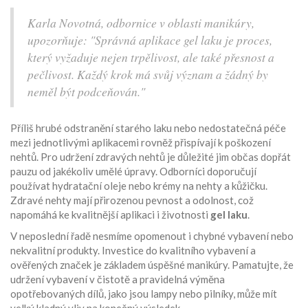
Karla Novotná, odbornice v oblasti manikúry,
upozorňuje: "Správná aplikace gel laku je proces,
který vyžaduje nejen trpělivost, ale také přesnost a
pečlivost. Každý krok má svůj význam a žádný by
neměl být podceňován."
Příliš hrubé odstranění starého laku nebo nedostatečná péče
mezi jednotlivými aplikacemi rovněž přispívají k poškození
nehtů. Pro udržení zdravých nehtů je důležité jim občas dopřát
pauzu od jakékoliv umělé úpravy. Odborníci doporučují
používat hydratační oleje nebo krémy na nehty a kůžičku.
Zdravé nehty mají přirozenou pevnost a odolnost, což
napomáhá ke kvalitnější aplikaci i životnosti
gel laku
.
V neposlední řadě nesmíme opomenout i chybné vybavení nebo
nekvalitní produkty. Investice do kvalitního vybavení a
ověřených značek je základem úspěšné manikúry. Pamatujte, že
udržení vybavení v čistotě a pravidelná výměna
opotřebovaných dílů, jako jsou lampy nebo pilníky, může mít