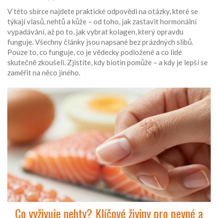
V této sbírce najdete praktické odpovědi na otázky, které se
týkají vlasů, nehtů a kůže – od toho, jak zastavit hormonální
vypadávání, až po to, jak vybrat kolagen, který opravdu
funguje. Všechny články jsou napsané bez prázdných slibů.
Pouze to, co funguje, co je vědecky podložené a co lidé
skutečně zkoušeli. Zjistíte, kdy biotin pomůže – a kdy je lepší se
zaměřit na něco jiného.
Co vyživuje nehty? Klíčové živiny pro pevné a