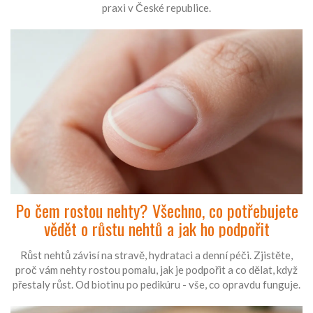
praxi v České republice.
Po čem rostou nehty? Všechno, co potřebujete
vědět o růstu nehtů a jak ho podpořit
Růst nehtů závisí na stravě, hydrataci a denní péči. Zjistěte,
proč vám nehty rostou pomalu, jak je podpořit a co dělat, když
přestaly růst. Od biotinu po pedikúru - vše, co opravdu funguje.