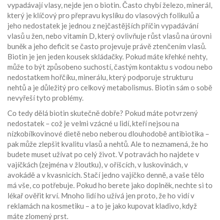
vypadávají vlasy, nejde jen o biotin. Často chybí
železo
,
minerál,
který je klíčový pro přepravu kyslíku do vlasových folikulů a
jeho nedostatek je jednou z nejčastějších příčin vypadávání
vlasů u žen
, nebo
vitamín D
,
který ovlivňuje růst vlasů na úrovni
buněk a jeho deficit se často projevuje právě ztenčením vlasů
.
Biotin je jen jeden kousek skládačky. Pokud máte křehké nehty,
může to být způsobeno suchostí, častým kontaktu s vodou nebo
nedostatkem
hořčíku
,
minerálu, který podporuje strukturu
nehtů a je důležitý pro celkový metabolismus
. Biotin sám o sobě
nevyřeší tyto problémy.
Co tedy dělá biotin skutečně dobře? Pokud máte potvrzený
nedostatek – což je velmi vzácné u lidí, kteří nejsou na
nízkobílkovinové dietě nebo neberou dlouhodobě antibiotika –
pak může zlepšit kvalitu vlasů a nehtů. Ale to neznamená, že ho
budete muset užívat po celý život. V potravách ho najdete v
vajíčkách (zejména v žloutku), v oříšcích, v luskovinách, v
avokádě a v kvasnicích. Stačí jedno vajíčko denně, a vaše tělo
má vše, co potřebuje. Pokud ho berete jako doplněk, nechte si to
lékař ověřit krví. Mnoho lidí ho užívá jen proto, že ho vidí v
reklamách na kosmetiku – a to je jako kupovat kladivo, když
máte zlomený prst.