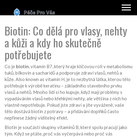
Biotin: Co dělá pro vlasy, nehty
a kůži a kdy ho skutečně
potřebujete
Co je
biotin
,
vitamín B7, který hraje klíčovou roli v metabolismu
tuků, bílkovin a sacharidů a podporuje zdraví vlasů, nehtů a
kůže
. Also known as
vitamín H
, je to nezbytná látka, kterou tělo
potřebuje k výrobě keratinu – základního stavebního prvku
vlasů a nehtů.
Mnoho lidí si ho kupuje, když mají problémy s
vypadáváním vlasů nebo křehkými nehty, ale většina z nich ho
vlastně nepotřebuje. Pokud jste zdraví a jíte vyváženě, vaše
tělo dostává biotin z potravy – a přidávání doplňků často
nepřinese žádný viditelný efekt.
Biotin je součástí skupiny vitamínů B, které spolu pracují jako
tým. Když se ptáte, proč vás vyčerpává nebo proč vás