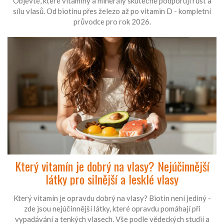
Objevte, které vitamíny a minerály skutečně podporují růst a
sílu vlasů. Od biotinu přes železo až po vitamin D - kompletní
průvodce pro rok 2026.
Který vitamín je dobrý na vlasy? Nejúčinnější
látky pro silnější a lesklé vlasy
Který vitamín je opravdu dobrý na vlasy? Biotin není jediný -
zde jsou nejúčinnější látky, které opravdu pomáhají při
vypadávání a tenkých vlasech. Vše podle vědeckých studií a