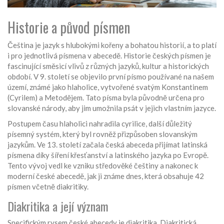
Historie a původ písmen
Čeština je jazyk s hlubokými kořeny a bohatou historií, a to platí
i pro jednotlivá písmena v abecedě. Historie českých písmen je
fascinující směsicí vlivů z různých jazyků, kultur a historických
období. V 9. století se objevilo první písmo používané na našem
území, známé jako hlaholice, vytvořené svatým Konstantinem
(Cyrilem) a Metodějem. Tato písma byla původně určena pro
slovanské národy, aby jim umožnila psát v jejich vlastním jazyce.
Postupem času hlaholici nahradila cyrilice, další důležitý
písemný systém, který byl rovněž přizpůsoben slovanským
jazykům. Ve 13. století začala česká abeceda přijímat latinská
písmena díky šíření křesťanství a latinského jazyka po Evropě.
Tento vývoj vedl ke vzniku středověké češtiny a nakonec k
moderní české abecedě, jak ji známe dnes, která obsahuje 42
písmen včetně diakritiky.
Diakritika a její význam
Specifickým rysem české abecedy je diakritika. Diakritická