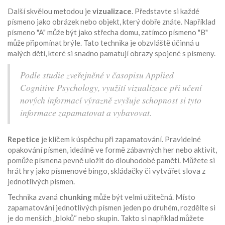
Další skvělou metodou je
vizualizace
. Představte si každé
písmeno jako obrázek nebo objekt, který dobře znáte. Například
písmeno "A" může být jako střecha domu, zatímco písmeno "B"
může připomínat brýle. Tato technika je obzvláště účinná u
malých dětí, které si snadno pamatují obrazy spojené s písmeny.
Podle studie zveřejněné v časopisu Applied
Cognitive Psychology, využití vizualizace při učení
nových informací výrazně zvyšuje schopnost si tyto
informace zapamatovat a vybavovat.
Repetice
je klíčem k úspěchu při zapamatování. Pravidelné
opakování písmen, ideálně ve formě zábavných her nebo aktivit,
pomůže písmena pevně uložit do dlouhodobé paměti. Můžete si
hrát hry jako písmenové bingo, skládačky či vytvářet slova z
jednotlivých písmen.
Technika zvaná
chunking
může být velmi užitečná. Místo
zapamatování jednotlivých písmen jeden po druhém, rozdělte si
je do menších „bloků“ nebo skupin. Takto si například můžete