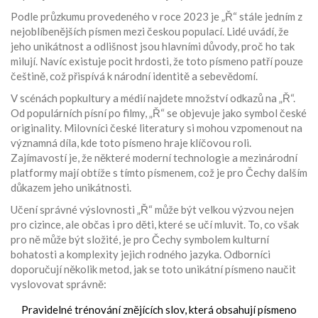
Podle průzkumu provedeného v roce 2023 je „Ř“ stále jedním z
nejoblíbenějších písmen mezi českou populací. Lidé uvádí, že
jeho unikátnost a odlišnost jsou hlavními důvody, proč ho tak
milují. Navíc existuje pocit hrdosti, že toto písmeno patří pouze
češtině, což přispívá k národní identitě a sebevědomí.
V scénách popkultury a médií najdete množství odkazů na „Ř“.
Od populárních písní po filmy, „Ř“ se objevuje jako symbol české
originality. Milovníci české literatury si mohou vzpomenout na
významná díla, kde toto písmeno hraje klíčovou roli.
Zajímavostí je, že některé moderní technologie a mezinárodní
platformy mají obtíže s tímto písmenem, což je pro Čechy dalším
důkazem jeho unikátnosti.
Učení správné výslovnosti „Ř“ může být velkou výzvou nejen
pro cizince, ale občas i pro děti, které se učí mluvit. To, co však
pro ně může být složité, je pro Čechy symbolem kulturní
bohatosti a komplexity jejich rodného jazyka. Odborníci
doporučují několik metod, jak se toto unikátní písmeno naučit
vyslovovat správně:
Pravidelné trénování znějících slov, která obsahují písmeno