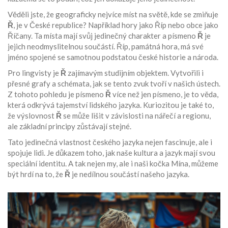
Věděli jste, že geograficky nejvíce míst na světě, kde se zmiňuje
Ř
, je v České republice? Například hory jako Říp nebo obce jako
Říčany. Ta místa mají svůj jedinečný charakter a písmeno
Ř
je
jejich neodmyslitelnou součástí. Říp, památná hora, má své
jméno spojené se samotnou podstatou české historie a národa.
Pro lingvisty je
Ř
zajímavým studijním objektem. Vytvořili i
přesné grafy a schémata, jak se tento zvuk tvoří v našich ústech.
Z tohoto pohledu je písmeno
Ř
více než jen písmeno, je to věda,
která odkrývá tajemství lidského jazyka. Kuriozitou je také to,
že výslovnost
Ř
se může lišit v závislosti na nářečí a regionu,
ale základní principy zůstávají stejné.
Tato jedinečná vlastnost českého jazyka nejen fascinuje, ale i
spojuje lidi. Je důkazem toho, jak naše kultura a jazyk mají svou
speciální identitu. A tak nejen my, ale i naši kočka Mína, můžeme
být hrdí na to, že
Ř
je nedílnou součástí našeho jazyka.