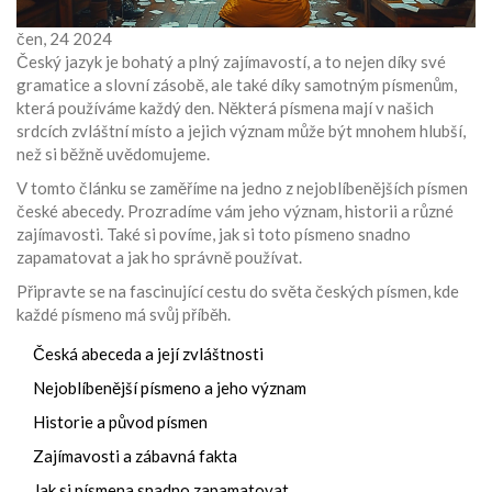
čen, 24 2024
Český jazyk je bohatý a plný zajímavostí, a to nejen díky své
gramatice a slovní zásobě, ale také díky samotným písmenům,
která používáme každý den. Některá písmena mají v našich
srdcích zvláštní místo a jejich význam může být mnohem hlubší,
než si běžně uvědomujeme.
V tomto článku se zaměříme na jedno z nejoblíbenějších písmen
české abecedy. Prozradíme vám jeho význam, historii a různé
zajímavosti. Také si povíme, jak si toto písmeno snadno
zapamatovat a jak ho správně používat.
Připravte se na fascinující cestu do světa českých písmen, kde
každé písmeno má svůj příběh.
Česká abeceda a její zvláštnosti
Nejoblíbenější písmeno a jeho význam
Historie a původ písmen
Zajímavosti a zábavná fakta
Jak si písmena snadno zapamatovat