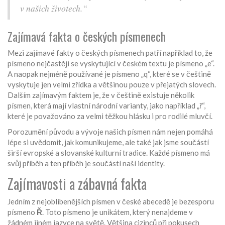
v našich životech.“
Zajímavá fakta o českých písmenech
Mezi zajímavé fakty o českých písmenech patří například to, že
písmeno nejčastěji se vyskytující v českém textu je písmeno „e“.
A naopak nejméně používané je písmeno „q“, které se v češtině
vyskytuje jen velmi zřídka a většinou pouze v přejatých slovech.
Dalším zajímavým faktem je, že v češtině existuje několik
písmen, která mají vlastní národní varianty, jako například „ř“,
které je považováno za velmi těžkou hlásku i pro rodilé mluvčí.
Porozumění původu a vývoje našich písmen nám nejen pomáhá
lépe si uvědomit, jak komunikujeme, ale také jak jsme součástí
širší evropské a slovanské kulturní tradice. Každé písmeno má
svůj příběh a ten příběh je součástí naší identity.
Zajímavosti a zábavná fakta
Jedním z nejoblíbenějších písmen v české abecedě je bezesporu
písmeno
Ř
. Toto písmeno je unikátem, který nenajdeme v
žádném jiném jazyce na světě. Většina cizinců při pokusech