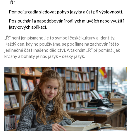
„Ř“.
Pomocí zrcadla sledovat pohyb jazyka a úst při výslovnosti.
Poslouchání a napodobování rodilých mluvčích nebo využití
jazykových aplikací.
„Ř“ není jen písmeno, je to symbol české kultury a identity.
Každý den, kdy ho používáme, se podílíme na zachování této
jedinečné části našeho dědictví. A tak nám „Ř“ připomíná, jak
krásný a bohatý je náš jazyk – český jazyk.