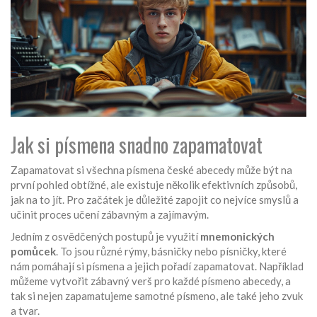
Jak si písmena snadno zapamatovat
Zapamatovat si všechna písmena české abecedy může být na
první pohled obtížné, ale existuje několik efektivních způsobů,
jak na to jít. Pro začátek je důležité zapojit co nejvíce smyslů a
učinit proces učení zábavným a zajímavým.
Jedním z osvědčených postupů je využití
mnemonických
pomůcek
. To jsou různé rýmy, básničky nebo písničky, které
nám pomáhají si písmena a jejich pořadí zapamatovat. Například
můžeme vytvořit zábavný verš pro každé písmeno abecedy, a
tak si nejen zapamatujeme samotné písmeno, ale také jeho zvuk
a tvar.