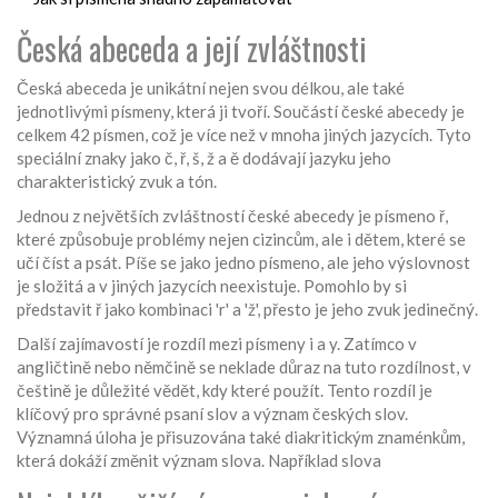
Česká abeceda a její zvláštnosti
Česká abeceda je unikátní nejen svou délkou, ale také
jednotlivými písmeny, která ji tvoří. Součástí české abecedy je
celkem 42 písmen, což je více než v mnoha jiných jazycích. Tyto
speciální znaky jako č, ř, š, ž a ě dodávají jazyku jeho
charakteristický zvuk a tón.
Jednou z největších zvláštností české abecedy je písmeno ř,
které způsobuje problémy nejen cizincům, ale i dětem, které se
učí číst a psát. Píše se jako jedno písmeno, ale jeho výslovnost
je složitá a v jiných jazycích neexistuje. Pomohlo by si
představit ř jako kombinaci 'r' a 'ž', přesto je jeho zvuk jedinečný.
Další zajímavostí je rozdíl mezi písmeny i a y. Zatímco v
angličtině nebo němčině se neklade důraz na tuto rozdílnost, v
češtině je důležité vědět, kdy které použít. Tento rozdíl je
klíčový pro správné psaní slov a význam českých slov.
Významná úloha je přisuzována také diakritickým znaménkům,
která dokáží změnit význam slova. Například slova