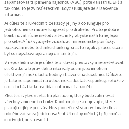
zapamatovat tři písmena najednou (ABC), poté další tři (DEF) a
tak dále. To je zvlášť efektivní, když studujete delší sekvence
informací.
Je důležité si uvědomit, že každý je jiný a co funguje pro
jednoho, nemusí nutně fungovat pro druhého. Proto je dobré
kombinovat různé metody a techniky, abyste našli tu nejlepší
pro sebe. Ať už využijete vizualizaci, mnemonické pomůcky,
opakování nebo techniku chunking, snažte se, aby proces učení
byl co nejzábavnější a nejrozmanitější.
V neposlední řadě je důležité si dávat přestávky a nepřetěžovat
se. Krátké, ale pravidelné intervaly učení jsou mnohem
efektivnější než dlouhé hodiny strávené nad učebnicí. Důležité
je také nezapomínat na odpočinek a dostatek spánku, protože v
noci dochází ke konsolidaci informací v paměti.
Zkuste si vytvořit vlastní plán učení, který bude zahrnovat
všechny zmíněné techniky. Kombinujte je a objevujte, které
pracují nejlépe pro vás. Nezapomeňte si stanovit malé cíle a
odměňovat se za jejich dosažení. Učení by mělo být příjemné a
motivující, ne stresující.