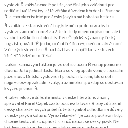
vyslovit
Ř
zažívá nemalé potíže, což činí jeho zvládnutí pro
rodilé mluvčí češtiny ještě větším důvodem k hrdosti. Písmeno
Ř
je charakteristické pro český jazyk a má bohatou historii.
Ř
vzniklo ze staroslověnštiny, kde mělo podobu
ж
a bylo
vyslovováno něco mezi
r
a
ž
. Je to tedy nejenom písmeno, ale i
symbol naší kulturní identity.
Petr Čepický, významný český
lingvista, uvádí: 'Ř je tím, co činí češtinu výjimečnou a krásnou.'
V českých slovech se
Ř
nachází často, například ve slovech
'třešeň', 'těžký' nebo 'řeka'.
Dalším zajímavým faktem je, že děti se učení
Ř
věnují poměrně
dlouho. Je to jediná hláska, která se v logopedii věnuje speciální
pozornost. Dětská výslovnost prochází fázemi, kde si děti
nejprve osvojí základní zvuky, a až mnohem později se dostávají
k výzvě jménem
Ř
.
Ř
také mělo své důležité místo v české literatuře. Známý
spisovatel Karel Čapek často používal slova s
Ř
, aby zdůraznil
český charakter svých příběhů. Je to symbol odhodlání a důvěry
v český jazyk a kulturu. Výraz
ř
ekněte 'ř' je často používán, když
chceme testovat schopnosti cizinců naučit se český jazyk. Ne
každému se to podaří, což jen dokazuje jeho jedinečnost.