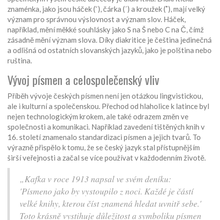
znaménka, jako jsou háček (ˇ), čárka (´) a kroužek (˚), mají velký
význam pro správnou výslovnost a význam slov. Háček,
například, mění měkké souhlásky jako S na Š nebo C na Č, čímž
zásadně mění význam slova. Díky diakritice je čeština jedinečná
a odlišná od ostatních slovanských jazyků, jako je polština nebo
ruština.
Vývoj písmen a celospolečenský vliv
Příběh vývoje českých písmen není jen otázkou lingvistickou,
ale i kulturní a společenskou. Přechod od hlaholice k latince byl
nejen technologickým krokem, ale také odrazem změn ve
společnosti a komunikaci. Například zavedení tištěných knih v
16. století znamenalo standardizaci písmen a jejich tvarů. To
výrazně přispělo k tomu, že se český jazyk stal přístupnějším
širší veřejnosti a začal se více používat v každodenním životě.
„Kafka v roce 1913 napsal ve svém deníku:
'Písmeno jako by vystoupilo z noci. Každé je částí
velké knihy, kterou číst znamená hledat uvnitř sebe.'
Toto krásně vystihuje důležitost a symboliku písmen