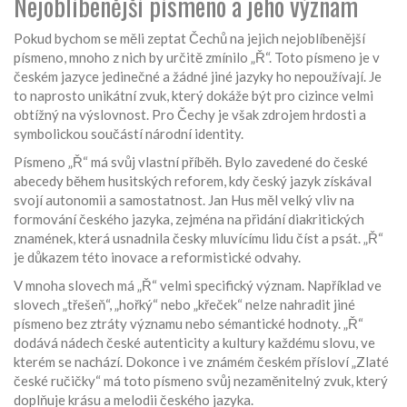
Nejoblíbenější písmeno a jeho význam
Pokud bychom se měli zeptat Čechů na jejich nejoblíbenější
písmeno, mnoho z nich by určitě zmínilo „Ř“. Toto písmeno je v
českém jazyce jedinečné a žádné jiné jazyky ho nepoužívají. Je
to naprosto unikátní zvuk, který dokáže být pro cizince velmi
obtížný na výslovnost. Pro Čechy je však zdrojem hrdosti a
symbolickou součástí národní identity.
Písmeno „Ř“ má svůj vlastní příběh. Bylo zavedené do české
abecedy během husitských reforem, kdy český jazyk získával
svojí autonomii a samostatnost. Jan Hus měl velký vliv na
formování českého jazyka, zejména na přidání diakritických
znamének, která usnadnila česky mluvícímu lidu číst a psát. „Ř“
je důkazem této inovace a reformistické odvahy.
V mnoha slovech má „Ř“ velmi specifický význam. Například ve
slovech „třešeň“, „hořký“ nebo „křeček“ nelze nahradit jiné
písmeno bez ztráty významu nebo sémantické hodnoty. „Ř“
dodává nádech české autenticity a kultury každému slovu, ve
kterém se nachází. Dokonce i ve známém českém přísloví „Zlaté
české ručičky“ má toto písmeno svůj nezaměnitelný zvuk, který
doplňuje krásu a melodii českého jazyka.