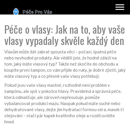
Péče o vlasy: Jak na to, aby vaše
vlasy vypadaly skvěle každý den
Vlasům může dát zabrat spousta věcí – počasí, špatná péče
nebo nevhodné produkty. Ale věděli jste, že hodně záleží na
tom, jaký máte vlasový typ? Takže než skočíte do obchodu a
koupíte první šampon, co vám přijde do ruky, je dobré zjistit, jaký
máte vlasový typ a co přesně vaše vlasy potřebují.
Pokud jsou vaše vlasy mastné, rozhodně není problém v
šampónu, ale spíš v pokožce hlavy. Pravidelná a správná péče,
která odmašťuje, ale zároveň nepřesušuje, pomůže
vybalancovat produkci mazu. Naopak pokud máte suché nebo
dehydratované vlasy, dejte jim hydrataci formou séra, masek či
olejování – stačí pár kapek kvalitního oleje a rozdíl uvidíte
hned.