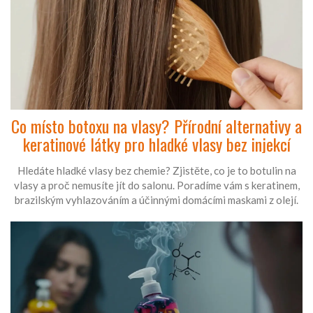
Co místo botoxu na vlasy? Přírodní alternativy a
keratinové látky pro hladké vlasy bez injekcí
Hledáte hladké vlasy bez chemie? Zjistěte, co je to botulin na
vlasy a proč nemusíte jít do salonu. Poradíme vám s keratinem,
brazilským vyhlazováním a účinnými domácími maskami z olejí.