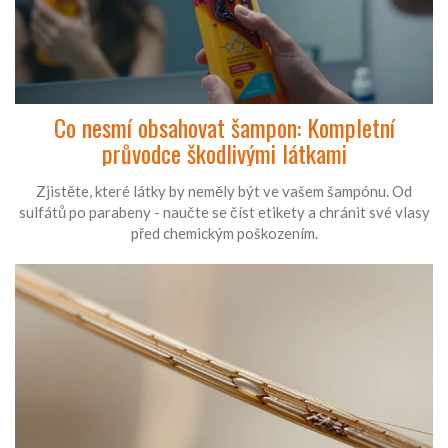
Co nesmí obsahovat šampon: Kompletní
průvodce škodlivými látkami
Zjistěte, které látky by neměly být ve vašem šampónu. Od
sulfátů po parabeny - naučte se číst etikety a chránit své vlasy
před chemickým poškozením.