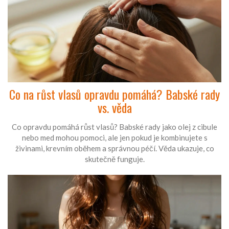
Co na růst vlasů opravdu pomáhá? Babské rady
vs. věda
Co opravdu pomáhá růst vlasů? Babské rady jako olej z cibule
nebo med mohou pomoci, ale jen pokud je kombinujete s
živinami, krevním oběhem a správnou péčí. Věda ukazuje, co
skutečně funguje.