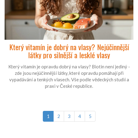
Který vitamín je dobrý na vlasy? Nejúčinnější
látky pro silnější a lesklé vlasy
Který vitamín je opravdu dobrý na vlasy? Biotin není jediný -
zde jsou nejúčinnější látky, které opravdu pomáhají při
vypadávání a tenkých vlasech. Vše podle vědeckých studií a
praxi v České republice.
1
2
3
4
5