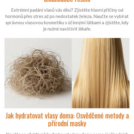
Extrémní padání vlasů vás děsí? Zjistěte hlavní příčiny od
hormonů přes stres až po nedostatek železa. Naučte se vybírat
správnou vlasovou kosmetiku s účinnými látkami a zjistěte, kdy
je nutné navštívit lékaře.
Jak hydratovat vlasy doma: Osvědčené metody a
přírodní masky