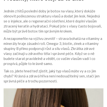
Jedním z hitů poslední doby je botox na vlasy, který dokáže
obnovit poškozenou strukturu vlasů a dodat jim lesk. Nejedná
se o injekce, ale o regenerační ošetření, které doplní vlasům
ztracený keratin a hydrataci. Pokud jste s vlasy často bojovali,
může být právě botox tím správným krokem.
A nezapomeňte na výživu zevnitř – strava bohatá na vitaminy a
minerály hraje zásadní roli. Omega-3, biotin, zinek a vitaminy
skupiny B přímo podporují růst a sílu vlasů. Zkrátka zdravé
vlasy začínají u zdravého těla i správné péče. Když se o ně
budete starat pravidelně a vědět, co vašim vlasům vadí i co
prospívá, půjde to krásně samo.
Tak co, jdete hned teď zjistit, jaký typ vlasů máte vy a co jim
chybí? Krásná a zdravá hříva není nedosažitelný sen, stačí jen
správná péče a trochu pozornosti.