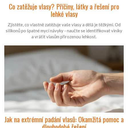
Co zatěžuje vlasy? Příčiny, látky a řešení pro
lehké vlasy
Zjistěte, co vlastně zatěžuje vaše vlasy a dělá je těžkými. Od
silikonů po špatné mycí návyky - naučte se identifikovat viníky
a vrátit vlasům přirozenou lehkost.
Jak na extrémní padání vlasů: Okamžitá pomoc a
dlouhodobé řešení