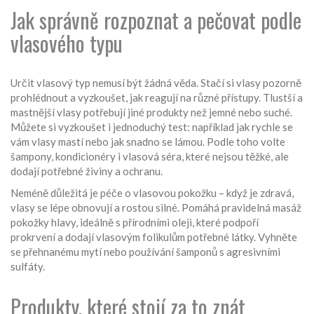
Jak správně rozpoznat a pečovat podle
vlasového typu
Určit vlasový typ nemusí být žádná věda. Stačí si vlasy pozorně
prohlédnout a vyzkoušet, jak reagují na různé přístupy. Tlustší a
mastnější vlasy potřebují jiné produkty než jemné nebo suché.
Můžete si vyzkoušet i jednoduchý test: například jak rychle se
vám vlasy mastí nebo jak snadno se lámou. Podle toho volte
šampony, kondicionéry i vlasová séra, které nejsou těžké, ale
dodají potřebné živiny a ochranu.
Neméně důležitá je péče o vlasovou pokožku – když je zdravá,
vlasy se lépe obnovují a rostou silné. Pomáhá pravidelná masáž
pokožky hlavy, ideálně s přírodními oleji, které podpoří
prokrvení a dodají vlasovým folikulům potřebné látky. Vyhněte
se přehnanému mytí nebo používání šamponů s agresivními
sulfáty.
Produkty, které stojí za to znát