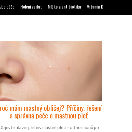
Aloe péče
Holení varlat
Mléko a antibiotika
Vitamín D
roč mám mastný obličej? Příčiny, řešení
a správná péče o mastnou pleť
Objevte hlavní příčiny mastné pleti - od hormonů po