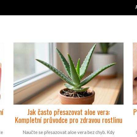
ní
Jak často přesazovat aloe vera:
P
Kompletní průvodce pro zdravou rostlinu
te
Naučte se přesazovat aloe vera bez chyb. Kdy