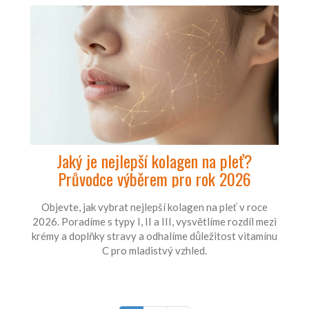
Jaký je nejlepší kolagen na pleť?
Průvodce výběrem pro rok 2026
Objevte, jak vybrat nejlepší kolagen na pleť v roce
2026. Poradíme s typy I, II a III, vysvětlíme rozdíl mezi
krémy a doplňky stravy a odhalíme důležitost vitamínu
C pro mladistvý vzhled.