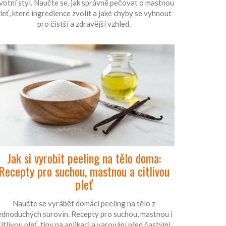
ivotní styl. Naučte se, jak správně pečovat o mastnou
leť, které ingredience zvolit a jaké chyby se vyhnout
pro čistší a zdravější vzhled.
Jak si vyrobit peeling na tělo doma:
Recepty pro suchou, mastnou a citlivou
pleť
Naučte se vyrábět domácí peeling na tělo z
ednoduchých surovin. Recepty pro suchou, mastnou i
citlivou pleť, tipy na aplikaci a varování před častými