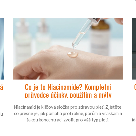
vá
Co je to Niacinamide? Kompletní
průvodce účinky, použitím a mýty
Niacinamid je klíčová složka pro zdravou pleť. Zjistěte,
co přesně je, jak pomáhá proti akné, pórům a vráskám a
lu
jakou koncentraci zvolit pro váš typ pleti.
id