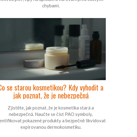
chybami.
Co se starou kosmetikou? Kdy vyhodit a
jak poznat, že je nebezpečná
Zjistěte, jak poznat, že je kosmetika stará a
nebezpečná. Naučte se číst PAO symboly,
entifikovat pokazené produkty a bezpečně likvidovat
expirovanou dermokosmetiku.