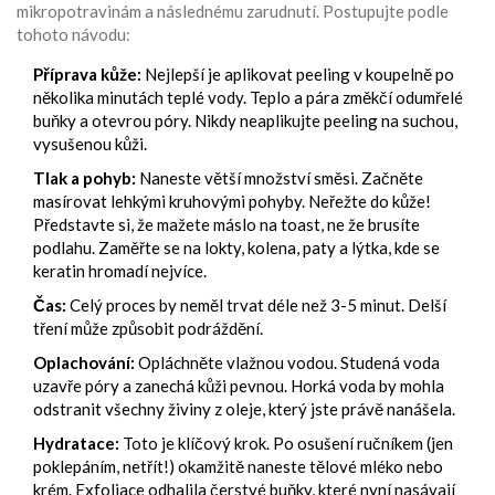
mikropotravinám a následnému zarudnutí. Postupujte podle
tohoto návodu:
Příprava kůže:
Nejlepší je aplikovat peeling v koupelně po
několika minutách teplé vody. Teplo a pára změkčí odumřelé
buňky a otevrou póry. Nikdy neaplikujte peeling na suchou,
vysušenou kůži.
Tlak a pohyb:
Naneste větší množství směsi. Začněte
masírovat lehkými kruhovými pohyby. Neřežte do kůže!
Představte si, že mažete máslo na toast, ne že brusíte
podlahu. Zaměřte se na lokty, kolena, paty a lýtka, kde se
keratin hromadí nejvíce.
Čas:
Celý proces by neměl trvat déle než 3-5 minut. Delší
tření může způsobit podráždění.
Oplachování:
Opláchněte vlažnou vodou. Studená voda
uzavře póry a zanechá kůži pevnou. Horká voda by mohla
odstranit všechny živiny z oleje, který jste právě nanášela.
Hydratace:
Toto je klíčový krok. Po osušení ručníkem (jen
poklepáním, netřít!) okamžitě naneste tělové mléko nebo
krém. Exfoliace odhalila čerstvé buňky, které nyní nasávají