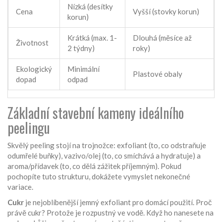
Nízká (desítky
Cena
Vyšší (stovky korun)
korun)
Krátká (max. 1-
Dlouhá (měsíce až
Životnost
2 týdny)
roky)
Ekologický
Minimální
Plastové obaly
dopad
odpad
Základní stavební kameny ideálního
peelingu
Skvělý peeling stojí na trojnožce: exfoliant (to, co odstraňuje
odumřelé buňky), vazivo/olej (to, co smíchává a hydratuje) a
aroma/přídavek (to, co dělá zážitek příjemným). Pokud
pochopíte tuto strukturu, dokážete vymyslet nekonečné
variace.
Cukr
je
nejoblíbenější jemný exfoliant pro domácí použití
.
Proč
právě cukr? Protože je rozpustný ve vodě. Když ho nanesete na