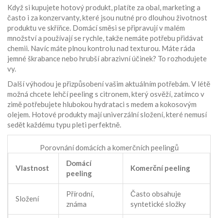
Když si kupujete hotový produkt, platíte za obal, marketing a
často i za konzervanty, které jsou nutné pro dlouhou životnost
produktu ve skříňce. Domácí směsi se připravují v malém
množství a používají se rychle, takže nemáte potřebu přidávat
chemii. Navíc máte plnou kontrolu nad texturou. Máte ráda
jemné škrabance nebo hrubší abrazivní účinek? To rozhodujete
vy.
Další výhodou je přizpůsobení vašim aktuálním potřebám. V létě
možná chcete lehčí peeling s citronem, který osvěží, zatímco v
zimě potřebujete hlubokou hydrataci s medem a kokosovým
olejem. Hotové produkty mají univerzální složení, které nemusí
sedět každému typu pleti perfektně.
Porovnání domácích a komerčních peelingů
Domácí
Vlastnost
Komerční peeling
peeling
Přírodní,
Často obsahuje
Složení
známa
syntetické složky