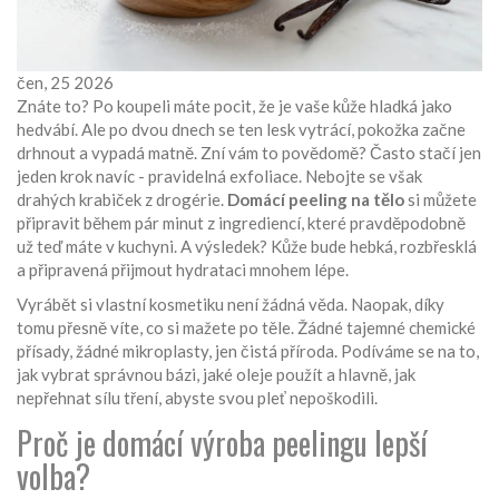
čen, 25 2026
Znáte to? Po koupeli máte pocit, že je vaše kůže hladká jako
hedvábí. Ale po dvou dnech se ten lesk vytrácí, pokožka začne
drhnout a vypadá matně. Zní vám to povědomě? Často stačí jen
jeden krok navíc - pravidelná exfoliace. Nebojte se však
drahých krabiček z drogérie.
Domácí peeling na tělo
si můžete
připravit během pár minut z ingrediencí, které pravděpodobně
už teď máte v kuchyni. A výsledek? Kůže bude hebká, rozbřesklá
a připravená přijmout hydrataci mnohem lépe.
Vyrábět si vlastní kosmetiku není žádná věda. Naopak, díky
tomu přesně víte, co si mažete po těle. Žádné tajemné chemické
přísady, žádné mikroplasty, jen čistá příroda. Podíváme se na to,
jak vybrat správnou bázi, jaké oleje použít a hlavně, jak
nepřehnat sílu tření, abyste svou pleť nepoškodili.
Proč je domácí výroba peelingu lepší
volba?