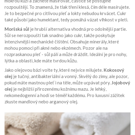
mokrou kůži a začnete masírovat, částice se postupně
rozpouštějí. To znamená, že tlak tření klesá, čím déle masírujete.
Je to bezpečné pro citlivou pleť a lokty nebudou krvácet. Cukr
také působí jako humektant, tedy pomáhá vázat vlhkost v pleti.
Moršská sůl
je
hrubší alternativa vhodná pro odolnější partie
.
Sůl se nerozpouští tak snadno jako cukr, takže poskytuje
intenzivnější mechanické čištění. Obsahuje minerály, které
mohou pomoci při akné nebo ekzémech. Pozor ale na
rozpraskanou pleť - sůl pálí a může dráždit. Ideální je pro nohy,
lýtka a oblasti, kde máte tvrdou kůžu.
Jako olejovou bázi volte ty, které nejvíce milujete.
Kokosový
olej
je
tučný, antibakteriální a vonný
.
Skvělý do zimy, ale pozor,
pokud máte mastnou pleť i na těle, může ucpávat póry.
Jojobový
olej
je
nejbližší přirozenému kožnímu mazu
.
Je lehký,
nekomedogenní a hodí se téměř každému. Pro luxusní zážitek
zkuste mandlový nebo arganový olej.