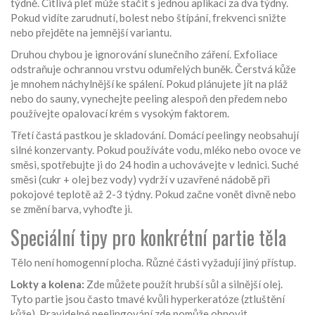
týdně. Citlivá pleť může stačit s jednou aplikací za dva týdny.
Pokud vidíte zarudnutí, bolest nebo štípání, frekvenci snižte
nebo přejděte na jemnější variantu.
Druhou chybou je ignorování slunečního záření. Exfoliace
odstraňuje ochrannou vrstvu odumřelých buněk. Čerstvá kůže
je mnohem náchylnější ke spálení. Pokud plánujete jít na pláž
nebo do sauny, vynechejte peeling alespoň den předem nebo
používejte opalovací krém s vysokým faktorem.
Třetí častá pastkou je skladování. Domácí peelingy neobsahují
silné konzervanty. Pokud používáte vodu, mléko nebo ovoce ve
směsi, spotřebujte ji do 24 hodin a uchovávejte v lednici. Suché
směsi (cukr + olej bez vody) vydrží v uzavřené nádobě při
pokojové teplotě až 2-3 týdny. Pokud začne vonět divně nebo
se změní barva, vyhoďte ji.
Speciální tipy pro konkrétní partie těla
Tělo není homogenní plocha. Různé části vyžadují jiný přístup.
Lokty a kolena:
Zde můžete použít hrubší sůl a silnější olej.
Tyto partie jsou často tmavé kvůli hyperkeratóze (ztluštění
kůže). Pravidelné peelingování zde pomůže obnovit