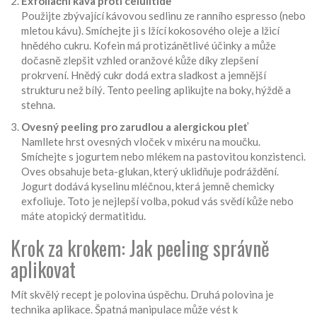
Exfoliační káva proti celulitidě
Použijte zbývající kávovou sedlinu ze ranního espresso (nebo
mletou kávu). Smíchejte ji s lžící kokosového oleje a lžicí
hnědého cukru. Kofein má protizánětlivé účinky a může
dočasně zlepšit vzhled oranžové kůže díky zlepšení
prokrvení. Hnědý cukr dodá extra sladkost a jemnější
strukturu než bílý. Tento peeling aplikujte na boky, hýždě a
stehna.
Ovesný peeling pro zarudlou a alergickou pleť
Namllete hrst ovesných vloček v mixéru na moučku.
Smíchejte s jogurtem nebo mlékem na pastovitou konzistenci.
Oves obsahuje beta-glukan, který uklidňuje podráždění.
Jogurt dodává kyselinu mléčnou, která jemně chemicky
exfoliuje. Toto je nejlepší volba, pokud vás svědí kůže nebo
máte atopický dermatitidu.
Krok za krokem: Jak peeling správně
aplikovat
Mít skvělý recept je polovina úspěchu. Druhá polovina je
technika aplikace. Špatná manipulace může vést k