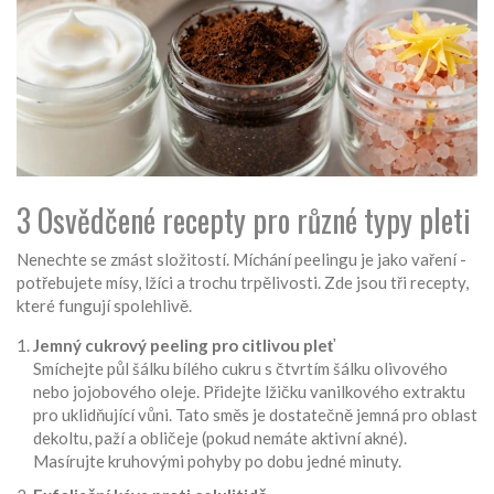
3 Osvědčené recepty pro různé typy pleti
Nenechte se zmást složitostí. Míchání peelingu je jako vaření -
potřebujete mísy, lžíci a trochu trpělivosti. Zde jsou tři recepty,
které fungují spolehlivě.
Jemný cukrový peeling pro citlivou pleť
Smíchejte půl šálku bílého cukru s čtvrtím šálku olivového
nebo jojobového oleje. Přidejte lžičku vanilkového extraktu
pro uklidňující vůni. Tato směs je dostatečně jemná pro oblast
dekoltu, paží a obličeje (pokud nemáte aktivní akné).
Masírujte kruhovými pohyby po dobu jedné minuty.