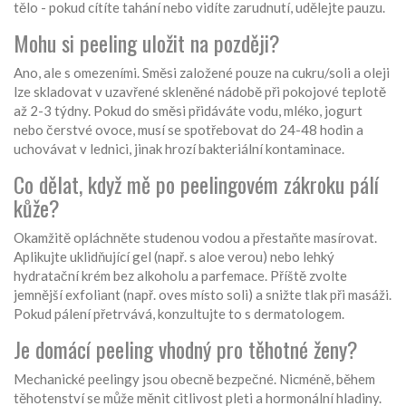
tělo - pokud cítíte tahání nebo vidíte zarudnutí, udělejte pauzu.
Mohu si peeling uložit na později?
Ano, ale s omezeními. Směsi založené pouze na cukru/soli a oleji
lze skladovat v uzavřené skleněné nádobě při pokojové teplotě
až 2-3 týdny. Pokud do směsi přidáváte vodu, mléko, jogurt
nebo čerstvé ovoce, musí se spotřebovat do 24-48 hodin a
uchovávat v lednici, jinak hrozí bakteriální kontaminace.
Co dělat, když mě po peelingovém zákroku pálí
kůže?
Okamžitě opláchněte studenou vodou a přestaňte masírovat.
Aplikujte uklidňující gel (např. s aloe verou) nebo lehký
hydratační krém bez alkoholu a parfemace. Příště zvolte
jemnější exfoliant (např. oves místo soli) a snižte tlak při masáži.
Pokud pálení přetrvává, konzultujte to s dermatologem.
Je domácí peeling vhodný pro těhotné ženy?
Mechanické peelingy jsou obecně bezpečné. Nicméně, během
těhotenství se může měnit citlivost pleti a hormonální hladiny.