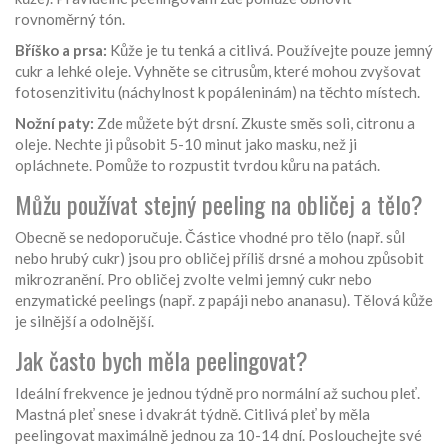
rovnoměrný tón.
Bříško a prsa:
Kůže je tu tenká a citlivá. Používejte pouze jemný
cukr a lehké oleje. Vyhněte se citrusům, které mohou zvyšovat
fotosenzitivitu (náchylnost k popáleninám) na těchto místech.
Nožní paty:
Zde můžete být drsní. Zkuste směs soli, citronu a
oleje. Nechte ji působit 5-10 minut jako masku, než ji
opláchnete. Pomůže to rozpustit tvrdou kůru na patách.
Můžu používat stejný peeling na obličej a tělo?
Obecně se nedoporučuje. Částice vhodné pro tělo (např. sůl
nebo hrubý cukr) jsou pro obličej příliš drsné a mohou způsobit
mikrozranění. Pro obličej zvolte velmi jemný cukr nebo
enzymatické peelings (např. z papáji nebo ananasu). Tělová kůže
je silnější a odolnější.
Jak často bych měla peelingovat?
Ideální frekvence je jednou týdně pro normální až suchou pleť.
Mastná pleť snese i dvakrát týdně. Citlivá pleť by měla
peelingovat maximálně jednou za 10-14 dní. Poslouchejte své