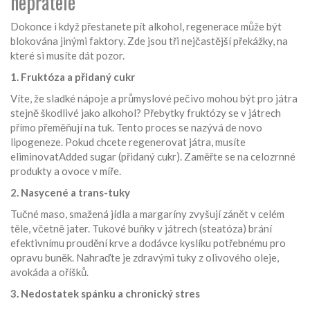
nepřátelé
Dokonce i když přestanete pít alkohol, regenerace může být
blokována jinými faktory. Zde jsou tři nejčastější překážky, na
které si musíte dát pozor.
1. Fruktóza a přidaný cukr
Víte, že sladké nápoje a průmyslové pečivo mohou být pro játra
stejně škodlivé jako alkohol? Přebytky fruktózy se v játrech
přímo přeměňují na tuk. Tento proces se nazývá de novo
lipogeneze. Pokud chcete regenerovat játra, musíte
eliminovatAdded sugar (přidaný cukr). Zaměřte se na celozrnné
produkty a ovoce v míře.
2. Nasycené a trans-tuky
Tučné maso, smažená jídla a margaríny zvyšují zánět v celém
těle, včetně jater. Tukové buňky v játrech (steatóza) brání
efektivnímu proudění krve a dodávce kyslíku potřebnému pro
opravu buněk. Nahraďte je zdravými tuky z olivového oleje,
avokáda a oříšků.
3. Nedostatek spánku a chronický stres