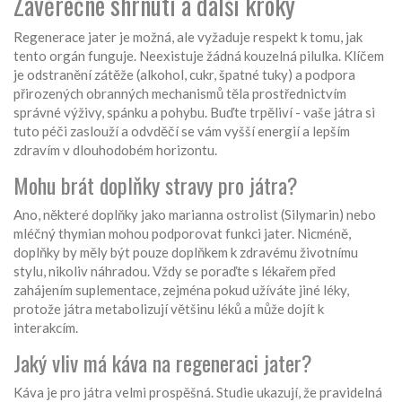
Závěrečné shrnutí a další kroky
Regenerace jater je možná, ale vyžaduje respekt k tomu, jak
tento orgán funguje. Neexistuje žádná kouzelná pilulka. Klíčem
je odstranění zátěže (alkohol, cukr, špatné tuky) a podpora
přirozených obranných mechanismů těla prostřednictvím
správné výživy, spánku a pohybu. Buďte trpěliví - vaše játra si
tuto péči zaslouží a odvděčí se vám vyšší energií a lepším
zdravím v dlouhodobém horizontu.
Mohu brát doplňky stravy pro játra?
Ano, některé doplňky jako marianna ostrolist (Silymarin) nebo
mléčný thymian mohou podporovat funkci jater. Nicméně,
doplňky by měly být pouze doplňkem k zdravému životnímu
stylu, nikoliv náhradou. Vždy se poraďte s lékařem před
zahájením suplementace, zejména pokud užíváte jiné léky,
protože játra metabolizují většinu léků a může dojít k
interakcím.
Jaký vliv má káva na regeneraci jater?
Káva je pro játra velmi prospěšná. Studie ukazují, že pravidelná