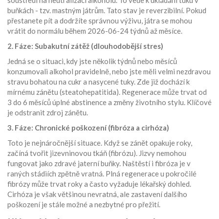
soustředí na neutralizaci alkoholu. To vede k ukládání tuku v
buňkách - tzv. mastným játrům. Tato stav je reverzibilní. Pokud
přestanete pít a dodržíte správnou výživu, játra se mohou
vrátit do normálu během
2026-06-24
týdnů až měsíce.
2. Fáze: Subakutní zátěž (dlouhodobější stres)
Jedná se o situaci, kdy jste několik týdnů nebo měsíců
konzumovali alkohol pravidelně, nebo jste měli velmi nezdravou
stravu bohatou na cukr a nasycené tuky. Zde již dochází k
mírnému zánětu (steatohepatitida). Regenerace může trvat od
3 do 6 měsíců úplné abstinence a změny životního stylu. Klíčové
je odstranit zdroj zánětu.
3. Fáze: Chronické poškození (fibróza a cirhóza)
Toto je nejnáročnější situace. Když se zánět opakuje roky,
začíná tvořit jizevninovou tkáň (fibrózu). Jizvy nemohou
fungovat jako zdravé jaterní buňky. Naštěstí i fibróza je v
raných stádiích zpětně vratná. Plná regenerace u pokročilé
fibrózy může trvat roky a často vyžaduje lékařský dohled.
Cirhóza je však většinou nevratná, ale zastavení dalšího
poškození je stále možné a nezbytné pro přežití.