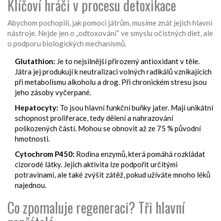
Klíčoví hráči v procesu detoxikace
Abychom pochopili, jak pomoci játrům, musíme znát jejich hlavní
nástroje. Nejde jen o „odtoxování“ ve smyslu očistných diet, ale
o podporu biologických mechanismů.
Glutathion:
Je to nejsilnější přirozený antioxidant v těle.
Játra jej produkují k neutralizaci volných radikálů vznikajících
při metabolismu alkoholu a drog. Při chronickém stresu jsou
jeho zásoby vyčerpané.
Hepatocyty:
To jsou hlavní funkční buňky jater. Maji unikátní
schopnost proliferace, tedy dělení a nahrazování
poškozených částí. Mohou se obnovit až ze 75 % původní
hmotnosti.
Cytochrom P450:
Rodina enzymů, která pomáhá rozkládat
cizorodé látky. Jejich aktivita lze podpořit určitými
potravinami, ale také zvýšit zátěž, pokud užíváte mnoho léků
najednou.
Co zpomaluje regeneraci? Tři hlavní