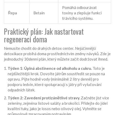
Pomáhá odbourávat
Řepa
Betain
toxiny a zlepšuje funkci
trávicího systému.
Praktický plán: Jak nastartovat
regeneraci doma
Nemusíte chodit do drahých detox center. Nejúčinnější
detoxikace probíhá doma prostřednictvím změny návyků. Zde je
jednoduchý 30denní plán, který můžete začít dodržovat ihned.
Týden 1: Úplná abstinence od alkoholu a cukru.
Toto je
nejdůležitější krok. Dovolte játrům soustředit se pouze na
opravu. Pijte hodně vody (minimálně 2 litry denně) pro
podporu ledvin, které spolupracují s játry při vylučování
odpadních látek.
Týden 2: Zavedení protizánětlivé stravy.
Začněte jíst více
zeleniny, zejména listové saláty a brokolici. Přidejte do jídel
kvalitní tuky, jako je losos nebo olivový olej. Vyhněte se
průmyslově zpracovaným potravinám.