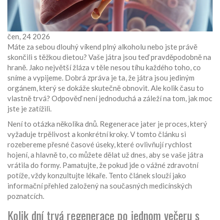
čen, 24 2026
Máte za sebou dlouhý víkend plný alkoholu nebo jste právě
skončili s těžkou dietou? Vaše játra jsou teď pravděpodobně na
hraně. Jako největší žláza v těle nesou tíhu každého toho, co
sníme a vypijeme. Dobrá zpráva je ta, že játra jsou jediným
orgánem, který se dokáže skutečně obnovit. Ale kolik času to
vlastně trvá? Odpověď není jednoduchá a záleží na tom, jak moc
jste je zatížili.
Není to otázka několika dnů. Regenerace jater je proces, který
vyžaduje trpělivost a konkrétní kroky. V tomto článku si
rozebereme přesné časové úseky, které ovlivňují rychlost
hojení, a hlavně to, co můžete dělat už dnes, aby se vaše játra
vrátila do formy. Pamatujte, že pokud jde o vážné zdravotní
potíže, vždy konzultujte lékaře. Tento článek slouží jako
informační přehled založený na současných medicínských
poznatcích.
Kolik dní trvá regenerace po jednom večeru s