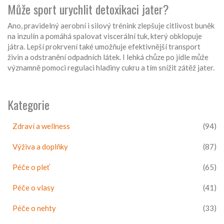
Může sport urychlit detoxikaci jater?
Ano, pravidelný aerobní i silový trénink zlepšuje citlivost buněk
na inzulín a pomáhá spalovat viscerální tuk, který obklopuje
játra. Lepší prokrvení také umožňuje efektivnější transport
živin a odstranění odpadních látek. I lehká chůze po jídle může
významně pomoci regulaci hladiny cukru a tím snížit zátěž jater.
Kategorie
Zdraví a wellness
(94)
Výživa a doplňky
(87)
Péče o pleť
(65)
Péče o vlasy
(41)
Péče o nehty
(33)