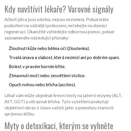
Kdy navštívit lékaře? Varovné signály
Ačkoli játra jsou odolná, nejsou nezlomná. Pokud máte
podezření na vážnější poškození, nečekejte na domácí
regeneraci. Okamžitě vyhledejte odbornou pomoc, pokud
zaznamenáte následující příznaky:
Žloutnutí kůže nebo bělma očí (žloutenka).
Trvalá únava a slabost, která nezmizí ani po dobrém spaní.
Bolest v pravém horním břiše.
Ztmavnutí moči nebo zesvětlení stolice.
Opuch nohou nebo břicha (ascites).
Lékař vám může objednat krevní testy na jaterní enzymy (ALT,
AST, GGT) a ultrazvuk břicha. Tyto vyšetření poskytují
objektivní obraz o stavu vašich jater a pomohou stanovit
správnou léčbu.
Myty o detoxikaci, kterým se vyhněte