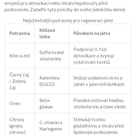
enzymů pro detoxikaci nebo chrání hepatocyty před
poškozením. Zařaďte tyto položky do svého jídelníčku denně.
Nejužitečnější potraviny pro regeneraci jater
Klíčová
Potravina
Působení na játra
látka
Podporují II. fázi
Sulfurované
Křen a zelí
detoxikace a zvyšují
sloučeniny
vylučování toxinů.
Černý čaj
Katechiny
Snížují oxidativní stres a
/ Zelený
(EGCG)
zánět v jaterních buňkách.
čaj
Beta-
Pomáhá snižovat hladinu
Oves
glukan
cholesterolu a tlumí zánět.
Citrusy
Stimulují tvorbu
C-vitamin a
(grepy,
glutathionu a chrání před
Naringenin
citrony)
lipidovým poškozením.