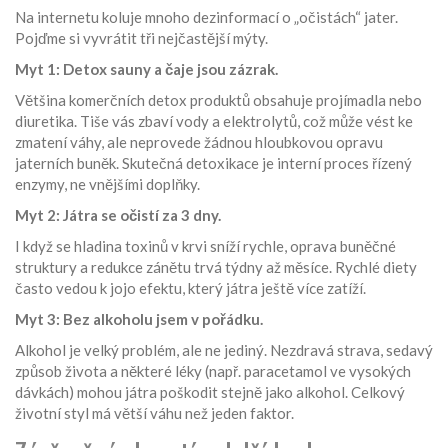
Na internetu koluje mnoho dezinformací o „očistách“ jater.
Pojďme si vyvrátit tři nejčastější mýty.
Myt 1: Detox sauny a čaje jsou zázrak.
Většina komerčních detox produktů obsahuje projímadla nebo
diuretika. Tiše vás zbaví vody a elektrolytů, což může vést ke
zmatení váhy, ale neprovede žádnou hloubkovou opravu
jaterních buněk. Skutečná detoxikace je interní proces řízený
enzymy, ne vnějšími doplňky.
Myt 2: Játra se očistí za 3 dny.
I když se hladina toxinů v krvi sníží rychle, oprava buněčné
struktury a redukce zánětu trvá týdny až měsíce. Rychlé diety
často vedou k jojo efektu, který játra ještě více zatíží.
Myt 3: Bez alkoholu jsem v pořádku.
Alkohol je velký problém, ale ne jediný. Nezdravá strava, sedavý
způsob života a některé léky (např. paracetamol ve vysokých
dávkách) mohou játra poškodit stejně jako alkohol. Celkový
životní styl má větší váhu než jeden faktor.