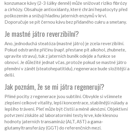
konzumace kávy (2-3 šálky denně) může snižovat riziko fibrózy
a cirhózy. Obsahuje antioxidanty, které chrání hepatocyty před
poškozením a snižují hladinu jaterních enzymů v krvi.
Doporučuje se pít černou kávu bez přidaného cukru a smetany.
Je mastné játro reverzibilní?
Ano, jednoduchá steatóza (mastné játro) je zcela reverzibilní.
Pokud odstraníte příčinu (např. přestane pít alkohol, zhubnete,
upravíte stravu), tuk z jaterních buněk odejde a funkce se
obnoví. Je důležité jednat včas, protože pokud se mastné játro
přemění v zánět (steatohepatitidu), regenerace bude složitější a
delší.
Jak poznám, že se mi játra regenerují?
Přímé pocity z regenerace jsou subtilní. Obvykle si všimnete
zlepšení celkové vitality, lepší koncentrace, stabilnější nálady a
lepšího trávení. Pleť může být čistší a méně aknózní. Objektivní
potvrzení získáte až laboratorními testy krve, kde klesnou
hodnoty jaterních transamináz (ALT, AST) a gama-
glutamyltransferázy (GGT) do referenčních mezí.