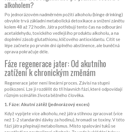
alkoholem?
Po jednorázovém nadměrném požití alkoholu (binge drinking)
obvykle trvá základní metabolická detoxikace a snížení zánětu
kolem 48 až 72 hodin. Játra potřebují tento čas na odbourání
acetaldehydu, toxického vedlejšího produktu alkoholu, a na
doplnění zásob glutathionu, klíčového antioxidantu. Cítit se
lépe začnete po prvním dni úplného abstinence, ale buněčná
oprava pokračuje déle.
Fáze regenerace jater: Od akutního
zatížení k chronickým změnám
Regenerace jater není lineární proces. Závisí na stupni
poškození. Lze ji rozdělit do tří hlavních fází, které odpovídají
různým scénářím života běžného člověka.
1. Fáze: Akutní zátěž (jednorázový exces)
Když vypijete více alkoholu, než játra stihnou zpracovat (více
než 1-2 standardní dávky za hodinu), hromadí se toxiny. V této
fázi játra přepínají metabolismus. Místo spalování tuků se