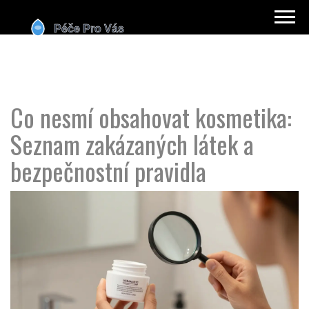
Co nesmí obsahovat kosmetika:
Seznam zakázaných látek a
bezpečnostní pravidla