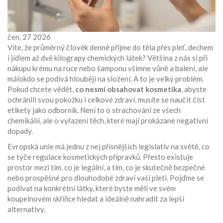
čen, 27 2026
Víte, že průměrný člověk denně přijme do těla přes pleť, dechem
i jídlem až dvě kilograpy chemických látek? Většina z nás si při
nákupu krému na ruce nebo šamponu všimne vůně a balení, ale
málokdo se podívá hlouběji na složení. A to je velký problém.
Pokud chcete vědět,
co nesmí obsahovat kosmetika
, abyste
ochránili svou pokožku i celkové zdraví, musíte se naučit číst
etikety jako odborník. Není to o strachování ze všech
chemikálií, ale o vyřazení těch, které mají prokázané negativní
dopady.
Evropská unie má jednu z nej přísnějších legislativ na světě, co
se týče regulace kosmetických přípravků. Přesto existuje
prostor mezi tím, co je legální, a tím, co je skutečně bezpečné
nebo prospěšné pro dlouhodobé zdraví vaší pleti. Pojďme se
podívat na konkrétní látky, které byste měli ve svém
koupelnovém skříňce hledat a ideálně nahradit za lepší
alternativy.