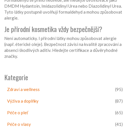
Formaldehyd se přímo neuvede, ale hledejte uvolňovače jako
DMDM Hydantoin, Imidazolidinyl Urea nebo Diazolidinyl Urea.
Tyto látky postupně uvolňují formaldehyd a mohou způsobovat
alergie.
Je přírodní kosmetika vždy bezpečnější?
Není automaticky. I přírodní látky mohou způsobovat alergie
(např. éterické oleje). Bezpečnost závisí na kvalitě zpracování a
absenci škodlivých aditiv. Hledejte certifikace a důvěryhodné
značky.
Kategorie
Zdraví a wellness
(95)
Výživa a doplňky
(87)
Péče o pleť
(65)
Péče o vlasy
(41)