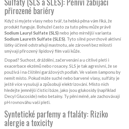
Sulfáty (SLS a SLES): Pěniví zabijáci
přirozené bariéry
Když si myjete vlasy nebo tvář, ta hebká pěna vám říká, že
produkt funguje. Bohužel často za tuto pěnu může právě
Sodium Lauryl Sulfate (SLS)
nebo jeho mírnější varianta
Sodium Laureth Sulfate (SLES)
. Tyto silné povrchově aktivní
látky účinně odstraňují mastnotu, ale zároveň bez milosti
smývají přirozený lipidový film vaší kůže.
Dopad? Suchost, dráždění, začervenání a u citlivé pleti i
exacerbace ekzémů nebo rosacey. SLS je tak agresivní, že se
používá i na čištění garážových podlah. Ve vašem šamponu by
nemít místo. Pokud máte suché nebo barvené vlasy, sulfáty je
ještě více vysušují a způsobují elektrizování. Místo nich
hledejte jemnější čisticí báze, jako jsou glukosidy (například
Decyl Glucoside) nebo betainy. Ty pění méně, ale zachovávají
pH rovnováhu vaší pleti.
Syntetické parfemy a ftaláty: Riziko
alergie a toxicity