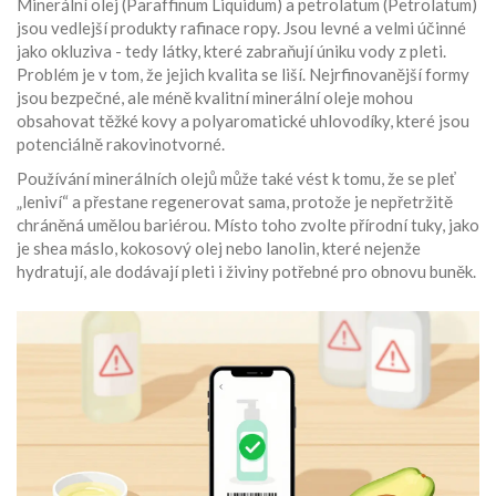
Minerální olej (Paraffinum Liquidum) a petrolatum (Petrolatum)
jsou vedlejší produkty rafinace ropy. Jsou levné a velmi účinné
jako okluziva - tedy látky, které zabraňují úniku vody z pleti.
Problém je v tom, že jejich kvalita se liší. Nejrfinovanější formy
jsou bezpečné, ale méně kvalitní minerální oleje mohou
obsahovat těžké kovy a polyaromatické uhlovodíky, které jsou
potenciálně rakovinotvorné.
Používání minerálních olejů může také vést k tomu, že se pleť
„leniví“ a přestane regenerovat sama, protože je nepřetržitě
chráněná umělou bariérou. Místo toho zvolte přírodní tuky, jako
je shea máslo, kokosový olej nebo lanolin, které nejenže
hydratují, ale dodávají pleti i živiny potřebné pro obnovu buněk.