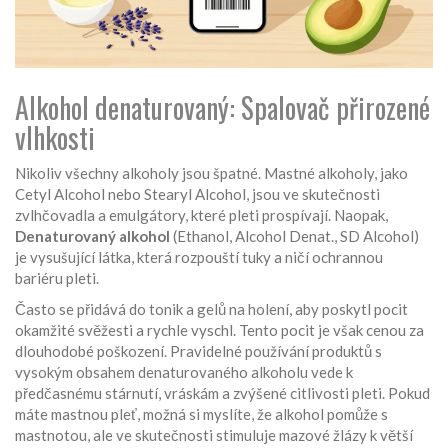
Alkohol denaturovaný: Spalovač přirozené
vlhkosti
Nikoliv všechny alkoholy jsou špatné. Mastné alkoholy, jako
Cetyl Alcohol nebo Stearyl Alcohol, jsou ve skutečnosti
zvlhčovadla a emulgátory, které pleti prospívají. Naopak,
Denaturovaný alkohol
(Ethanol, Alcohol Denat., SD Alcohol)
je vysušující látka, která rozpouští tuky a ničí ochrannou
bariéru pleti.
Často se přidává do tonik a gelů na holení, aby poskytl pocit
okamžité svěžesti a rychle vyschl. Tento pocit je však cenou za
dlouhodobé poškození. Pravidelné používání produktů s
vysokým obsahem denaturovaného alkoholu vede k
předčasnému stárnutí, vráskám a zvýšené citlivosti pleti. Pokud
máte mastnou pleť, možná si myslíte, že alkohol pomůže s
mastnotou, ale ve skutečnosti stimuluje mazové žlázy k větší