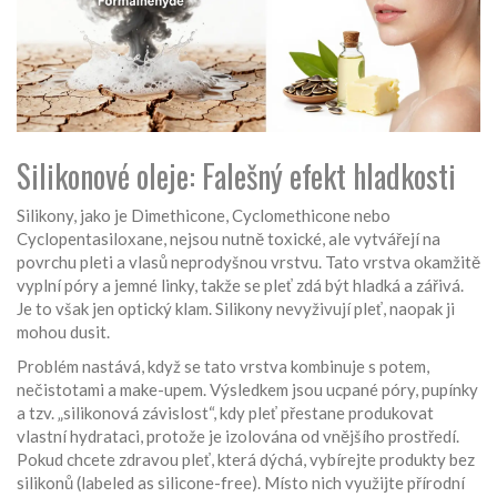
Silikonové oleje: Falešný efekt hladkosti
Silikony, jako je Dimethicone, Cyclomethicone nebo
Cyclopentasiloxane, nejsou nutně toxické, ale vytvářejí na
povrchu pleti a vlasů neprodyšnou vrstvu. Tato vrstva okamžitě
vyplní póry a jemné linky, takže se pleť zdá být hladká a zářivá.
Je to však jen optický klam. Silikony nevyživují pleť, naopak ji
mohou dusit.
Problém nastává, když se tato vrstva kombinuje s potem,
nečistotami a make-upem. Výsledkem jsou ucpané póry, pupínky
a tzv. „silikonová závislost“, kdy pleť přestane produkovat
vlastní hydrataci, protože je izolována od vnějšího prostředí.
Pokud chcete zdravou pleť, která dýchá, vybírejte produkty bez
silikonů (labeled as silicone-free). Místo nich využijte přírodní