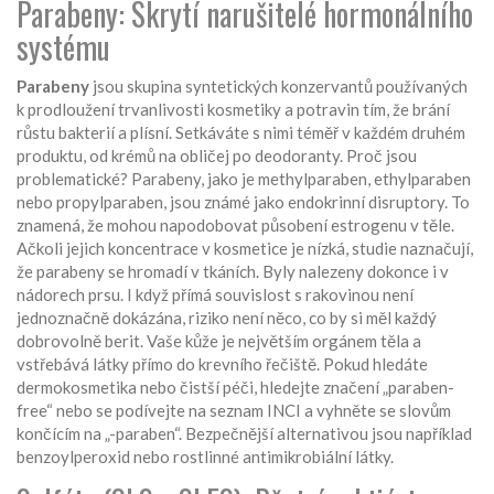
Parabeny: Skrytí narušitelé hormonálního
systému
Parabeny
jsou
skupina syntetických konzervantů používaných
k prodloužení trvanlivosti kosmetiky a potravin tím, že brání
růstu bakterií a plísní
. Setkáváte s nimi téměř v každém druhém
produktu, od krémů na obličej po deodoranty. Proč jsou
problematické? Parabeny, jako je methylparaben, ethylparaben
nebo propylparaben, jsou známé jako endokrinní disruptory. To
znamená, že mohou napodobovat působení estrogenu v těle.
Ačkoli jejich koncentrace v kosmetice je nízká, studie naznačují,
že parabeny se hromadí v tkáních. Byly nalezeny dokonce i v
nádorech prsu. I když přímá souvislost s rakovinou není
jednoznačně dokázána, riziko není něco, co by si měl každý
dobrovolně berit. Vaše kůže je největším orgánem těla a
vstřebává látky přímo do krevního řečiště. Pokud hledáte
dermokosmetika nebo čistší péči, hledejte značení „paraben-
free“ nebo se podívejte na seznam INCI a vyhněte se slovům
končícím na „-paraben“. Bezpečnější alternativou jsou například
benzoylperoxid nebo rostlinné antimikrobiální látky.