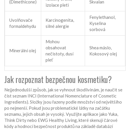
(Dimethicone)
Skvalan
izolace pleti
Fenylethanol,
Uvolňovače
Karcinogenita,
Kyselina
formaldehydu
silné alergie
sorbová
Mohou
obsahovat
Shea máslo,
Minerální olej
nečistoty, dusí
Kokosový olej
pleť
Jak rozpoznat bezpečnou kosmetiku?
Nejjednodušší způsob, jak se vyhnout škodlivinám, je naučit se
číst seznam INCI (International Nomenclature of Cosmetic
Ingredients). Složky jsou řazeny podle množství od největšího
po nejmenší. Pokud jsou problematické látky na začátku
seznamu, jejich obsah je vysoký. Využijte aplikace jako Yuka,
Think Dirty nebo EWG Healthy Living, které skenují čárové
kódy a hodnocí bezpečnost produktů na základě databází