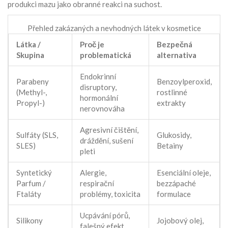
produkci mazu jako obranné reakci na suchost.
Přehled zakázaných a nevhodných látek v kosmetice
Látka /
Proč je
Bezpečná
Skupina
problematická
alternativa
Endokrinní
Parabeny
Benzoylperoxid,
disruptory,
(Methyl-,
rostlinné
hormonální
Propyl-)
extrakty
nerovnováha
Agresivní čištění,
Sulfáty (SLS,
Glukosidy,
dráždění, sušení
SLES)
Betainy
pleti
Syntetický
Alergie,
Esenciální oleje,
Parfum /
respirační
bezzápaché
Ftaláty
problémy, toxicita
formulace
Ucpávání pórů,
Silikony
Jojobový olej,
falešný efekt,