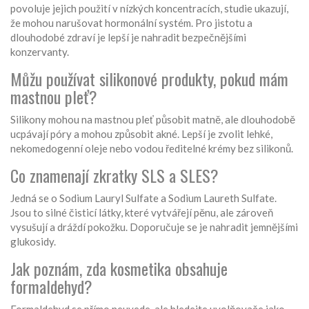
povoluje jejich použití v nízkých koncentracích, studie ukazují,
že mohou narušovat hormonální systém. Pro jistotu a
dlouhodobé zdraví je lepší je nahradit bezpečnějšími
konzervanty.
Můžu používat silikonové produkty, pokud mám
mastnou pleť?
Silikony mohou na mastnou pleť působit matně, ale dlouhodobě
ucpávají póry a mohou způsobit akné. Lepší je zvolit lehké,
nekomedogenní oleje nebo vodou ředitelné krémy bez silikonů.
Co znamenají zkratky SLS a SLES?
Jedná se o Sodium Lauryl Sulfate a Sodium Laureth Sulfate.
Jsou to silné čisticí látky, které vytvářejí pěnu, ale zároveň
vysušují a dráždí pokožku. Doporučuje se je nahradit jemnějšími
glukosidy.
Jak poznám, zda kosmetika obsahuje
formaldehyd?