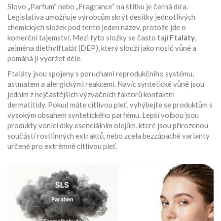
Slovo „Parfum“ nebo „Fragrance“ na štítku je černá díra.
Legislativa umožňuje výrobcům skrýt desítky jednotlivých
chemických složek pod tento jeden název, protože jde o
komerční tajemství. Mezi tyto složky se často tají
Ftaláty
,
zejména diethylftalát (DEP), který slouží jako nosič vůně a
pomáhá jí vydržet déle.
Ftaláty jsou spojeny s poruchami reprodukčního systému,
astmatem a alergickými reakcemi. Navíc syntetické vůně jsou
jedním z nejčastějších výzvačních faktorů kontaktní
dermatitidy. Pokud máte citlivou pleť, vyhýbejte se produktům s
vysokým obsahem syntetického parfému. Lepší volbou jsou
produkty vonící díky esenciálním olejům, které jsou přirozenou
součástí rostlinných extraktů, nebo zcela bezzápaché varianty
určené pro extrémně citlivou pleť.