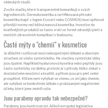
vědeckých studií.
Zvolte značky, které transparentně komunikují o svých
ingrediencích. Dermokosmetika a certifikovaná přírodní
kosmetika (např. s logem Ecocert nebo COSMOS) musí splňovat
přísnější normy než běžná masová kosmetika. Investice do
kvalitnějších produktů se často vrátí ve formě zdravější pleti a
menších zdravotních komplikací v budoucnu.
Časté mýty o "chemii" v kosmetice
Je důležité rozlišovat mezi nebezpečnými látkami a obecným
strachem ze všeho syntetického. Ne všechny syntetické látky
jsou špatné. Například hyaluronová kyselina nebo peptidy jsou
často synteticky vyráběny, protože je z přírody těžko získat v
dostatečném množství a kvalitě, a přitom jsou pro pleť velmi
prospěšné. Klíčem není vyhýbat se všemu, co zní jako chemie,
ale vyhýbat se konkrétním látkám s prokázanými negativními
účinky, které jsme zmínili výše.
Jsou parabeny opravdu tak nebezpečné?
Parabeny jsou kontroverzní. Ačkoli evropská legislativa