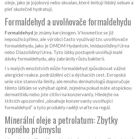
oleje, jako je jojobový nebo skvalan, které imitují lidský sebum a
pleť skutečně hydratují.
Formaldehyd a uvolňovače formaldehydu
Formaldehyd
je známy karcinogen. V kosmetice se již
nepoužívá přímo, ale výrobci často využívají tzv. uvolňovače
formaldehydu, jako je DMDM Hydantoin, Imidazolidinyl Urea
nebo Diazolidinyl Urea. Tyto látky postupně uvolňují malé
dávky formaldehydu, aby zabránily růstu bakterií.
I v malých množstvích může formaldehyd způsobovat vážné
alergické reakce, podráždění očí a dýchacích cest. Evropská
unie sice stanovila limity, ale mnoho dermatologů doporučuje
těmto látkám se vyhýbat úplně, zejména pokud máte atopickou
dermatitidu nebo jste citliví na konzervanty. Hledejte na
štítcích upozornění „obsahuje konzervanty uvolňující
formaldehyd“ a tyto produkty raději vraťte na regál.
Minerální oleje a petrolatum: Zbytky
ropného průmyslu