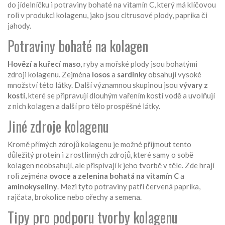
do jídelníčku i potraviny bohaté na vitamín C, který má klíčovou
roli v produkci kolagenu, jako jsou citrusové plody, paprika či
jahody.
Potraviny bohaté na kolagen
Hovězí a kuřecí maso
, ryby a mořské plody jsou bohatými
zdroji kolagenu. Zejména
losos
a
sardinky
obsahují vysoké
množství této látky. Další významnou skupinou jsou
vývary z
kostí
, které se připravují dlouhým vařením kostí vodě a uvolňují
z nich kolagen a další pro tělo prospěšné látky.
Jiné zdroje kolagenu
Kromě přímých zdrojů kolagenu je možné přijmout tento
důležitý protein i z rostlinných zdrojů, které samy o sobě
kolagen neobsahují, ale přispívají k jeho tvorbě v těle. Zde hrají
roli zejména
ovoce a zelenina bohatá na vitamín C
a
aminokyseliny
. Mezi tyto potraviny patří červená paprika,
rajčata, brokolice nebo ořechy a semena.
Tipy pro podporu tvorby kolagenu