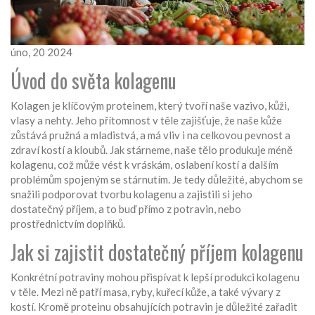
úno, 20 2024
Úvod do světa kolagenu
Kolagen je klíčovým proteinem, který tvoří naše vazivo, kůži,
vlasy a nehty. Jeho přítomnost v těle zajišťuje, že naše kůže
zůstává pružná a mladistvá, a má vliv i na celkovou pevnost a
zdraví kostí a kloubů. Jak stárneme, naše tělo produkuje méně
kolagenu, což může vést k vráskám, oslabení kostí a dalším
problémům spojeným se stárnutím. Je tedy důležité, abychom se
snažili podporovat tvorbu kolagenu a zajistili si jeho
dostatečný příjem, a to buď přímo z potravin, nebo
prostřednictvím doplňků.
Jak si zajistit dostatečný příjem kolagenu
Konkrétní potraviny mohou přispívat k lepší produkci kolagenu
v těle. Mezi ně patří masa, ryby, kuřecí kůže, a také vývary z
kostí. Kromě proteinu obsahujících potravin je důležité zařadit