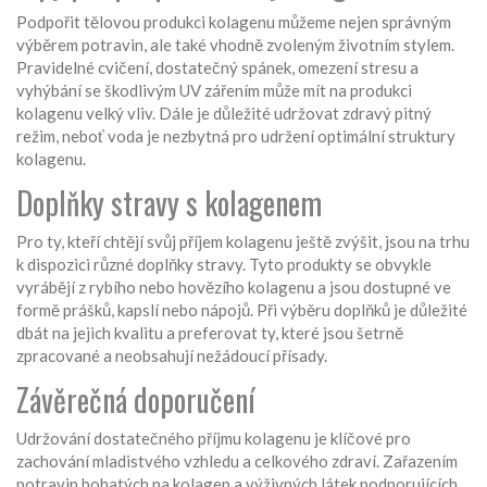
Podpořit tělovou produkci kolagenu můžeme nejen správným
výběrem potravin, ale také vhodně zvoleným životním stylem.
Pravidelné cvičení, dostatečný spánek, omezení stresu a
vyhýbání se škodlivým UV zářením může mít na produkci
kolagenu velký vliv. Dále je důležité udržovat zdravý pitný
režim, neboť voda je nezbytná pro udržení optimální struktury
kolagenu.
Doplňky stravy s kolagenem
Pro ty, kteří chtějí svůj příjem kolagenu ještě zvýšit, jsou na trhu
k dispozici různé doplňky stravy. Tyto produkty se obvykle
vyrábějí z rybího nebo hovězího kolagenu a jsou dostupné ve
formě prášků, kapslí nebo nápojů. Při výběru doplňků je důležité
dbát na jejich kvalitu a preferovat ty, které jsou šetrně
zpracované a neobsahují nežádoucí přísady.
Závěrečná doporučení
Udržování dostatečného příjmu kolagenu je klíčové pro
zachování mladistvého vzhledu a celkového zdraví. Zařazením
potravin bohatých na kolagen a výživných látek podporujících