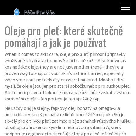
Oleje pro pleť: které skutečně
pomáhají a jak je používat
When it comes to skin care,
oleje pro pleť
,
přírodní přípravky
využívané k hydrataci, obnově a ochraně kůže
. Also known as
kosmetické oleje
, they are not just another trend—they’re a
proven way to support your skin’s natural barrier, especially
when your routine feels dry or overstimulated.
Mnoho lidí si
myslí, že oleje jsou jen pro starší pokožku nebo pro suchou pleť.
Ale to není pravda. Dokonce i mastná kůže může získat z výběru
správného oleje – jen potřebuje ten správný typ.
Ne každý olej je stejný.
řepkový olej
,
bohatý na omega-3 a
antioxidanty, který pomáhá uklidnit podrážděnou pokožku
je
skvělý pro citlivou pleť, zatímco
olej z semínek růžového hrušku
,
obsahující přirozenou kyselinu retinovou a vitamín A, který
podporuje regeneraci a zmenšuje stopy po akné
je ideální pro