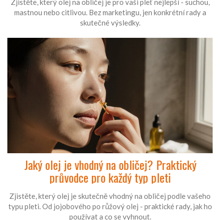
Zjistěte, který olej na obličej je pro vaši pleť nejlepší - suchou,
mastnou nebo citlivou. Bez marketingu, jen konkrétní rady a
skutečné výsledky.
Jaký olej je vhodný na obličej? Praktický
průvodce pro každý typ pleti
Zjistěte, který olej je skutečně vhodný na obličej podle vašeho
typu pleti. Od jojobového po růžový olej - praktické rady, jak ho
používat a co se vyhnout.