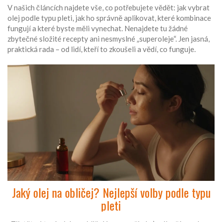
V našich článcích najdete vše, co potřebujete vědět: jak vybrat
olej podle typu pleti, jak ho správně aplikovat, které kombinace
fungují a které byste měli vynechat. Nenajdete tu žádné
zbytečné složité recepty ani nesmyslné „superoleje“. Jen jasná,
praktická rada – od lidí, kteří to zkoušeli a vědí, co funguje.
Jaký olej na obličej? Nejlepší volby podle typu
pleti