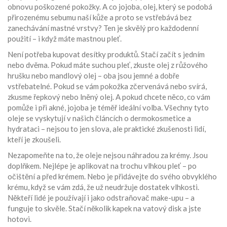
obnovu poškozené pokožky. A co
jojoba
,
olej, který se podobá
přirozenému sebumu naší kůže a proto se vstřebává bez
zanechávání mastné vrstvy
? Ten je skvělý pro každodenní
použití – i když máte mastnou pleť.
Není potřeba kupovat desítky produktů. Stačí začít s jedním
nebo dvěma. Pokud máte suchou pleť, zkuste olej z růžového
hrušku nebo mandlový olej – oba jsou jemné a dobře
vstřebatelné. Pokud se vám pokožka zčervenává nebo svírá,
zkusme řepkový nebo lněný olej. A pokud chcete něco, co vám
pomůže i při akné, jojoba je téměř ideální volba. Všechny tyto
oleje se vyskytují v našich článcích o dermokosmetice a
hydrataci – nejsou to jen slova, ale praktické zkušenosti lidí,
kteří je zkoušeli.
Nezapomeňte na to, že oleje nejsou náhradou za krémy. Jsou
doplňkem. Nejlépe je aplikovat na trochu vlhkou pleť – po
očištění a před krémem. Nebo je přidávejte do svého obvyklého
krému, když se vám zdá, že už neudržuje dostatek vlhkosti.
Někteří lidé je používají i jako odstraňovač make-upu – a
funguje to skvěle. Stačí několik kapek na vatový disk a jste
hotovi.