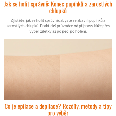
Jak se holit správně: Konec pupínků a zarostlých
chlupků
Zjistěte, jak se holit správně, abyste se zbavili pupínků a
zarostlých chlupků. Praktický průvodce od přípravy kůže přes
výběr žiletky až po péči po holení.
Co je epilace a depilace? Rozdíly, metody a tipy
pro výběr