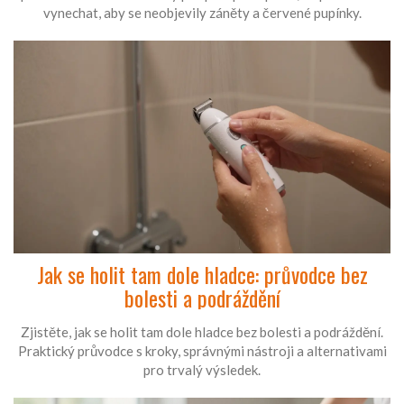
vynechat, aby se neobjevily záněty a červené pupínky.
Jak se holit tam dole hladce: průvodce bez
bolesti a podráždění
Zjistěte, jak se holit tam dole hladce bez bolesti a podráždění.
Praktický průvodce s kroky, správnými nástroji a alternativami
pro trvalý výsledek.