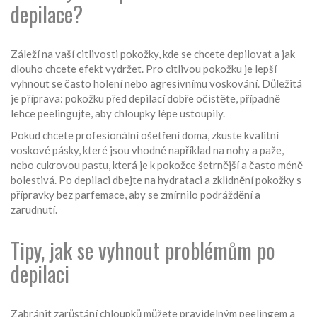
depilace?
Záleží na vaší citlivosti pokožky, kde se chcete depilovat a jak
dlouho chcete efekt vydržet. Pro citlivou pokožku je lepší
vyhnout se často holení nebo agresivnímu voskování. Důležitá
je příprava: pokožku před depilací dobře očistěte, případně
lehce peelingujte, aby chloupky lépe ustoupily.
Pokud chcete profesionální ošetření doma, zkuste kvalitní
voskové pásky, které jsou vhodné například na nohy a paže,
nebo cukrovou pastu, která je k pokožce šetrnější a často méně
bolestivá. Po depilaci dbejte na hydrataci a zklidnění pokožky s
přípravky bez parfemace, aby se zmírnilo podráždění a
zarudnutí.
Tipy, jak se vyhnout problémům po
depilaci
Zabránit zarůstání chloupků můžete pravidelným peelingem a