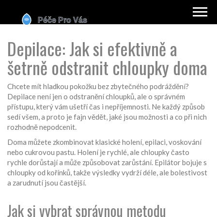
Depilace: Jak si efektivně a
šetrně odstranit chloupky doma
Chcete mít hladkou pokožku bez zbytečného podráždění?
Depilace není jen o odstranění chloupků, ale o správném
přístupu, který vám ušetří čas i nepříjemnosti. Ne každý způsob
sedí všem, a proto je fajn vědět, jaké jsou možnosti a co při nich
rozhodně nepodcenit.
Doma můžete zkombinovat klasické holení, epilaci, voskování
nebo cukrovou pastu. Holení je rychlé, ale chloupky často
rychle dorůstají a může způsobovat zarůstání. Epilátor bojuje s
chloupky od kořínků, takže výsledky vydrží déle, ale bolestivost
a zarudnutí jsou častější.
Jak si vybrat správnou metodu