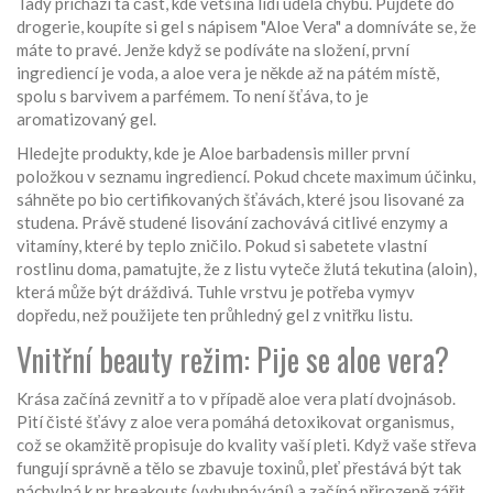
Tady přichází ta část, kde většina lidí udělá chybu. Půjdete do
drogerie, koupíte si gel s nápisem "Aloe Vera" a domníváte se, že
máte to pravé. Jenže když se podíváte na složení, první
ingrediencí je voda, a aloe vera je někde až na pátém místě,
spolu s barvivem a parfémem. To není šťáva, to je
aromatizovaný gel.
Hledejte produkty, kde je
Aloe barbadensis miller
první
položkou v seznamu ingrediencí. Pokud chcete maximum účinku,
sáhněte po bio certifikovaných šťávách, které jsou lisované za
studena. Právě studené lisování zachovává citlivé enzymy a
vitamíny, které by teplo zničilo. Pokud si sabetete vlastní
rostlinu doma, pamatujte, že z listu vyteče žlutá tekutina (aloin),
která může být dráždivá. Tuhle vrstvu je potřeba vymyv
dopředu, než použijete ten průhledný gel z vnitřku listu.
Vnitřní beauty režim: Pije se aloe vera?
Krása začíná zevnitř a to v případě aloe vera platí dvojnásob.
Pití čisté šťávy z aloe vera pomáhá detoxikovat organismus,
což se okamžitě propisuje do kvality vaší pleti. Když vaše střeva
fungují správně a tělo se zbavuje toxinů, pleť přestává být tak
náchylná k pr breakouts (vybubnávání) a začíná přirozeně zářit.