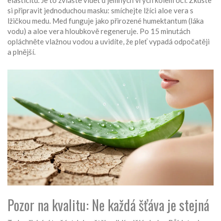
elasticitu. Je to zvláště vidět u jemných vrých kolem očí. Zkuste
si připravit jednoduchou masku: smíchejte lžíci aloe vera s
lžičkou medu. Med funguje jako přirozené humektantum (láka
vodu) a aloe vera hloubkově regeneruje. Po 15 minutách
opláchněte vlažnou vodou a uvidíte, že pleť vypadá odpočatěji
a plnější.
Pozor na kvalitu: Ne každá šťáva je stejná