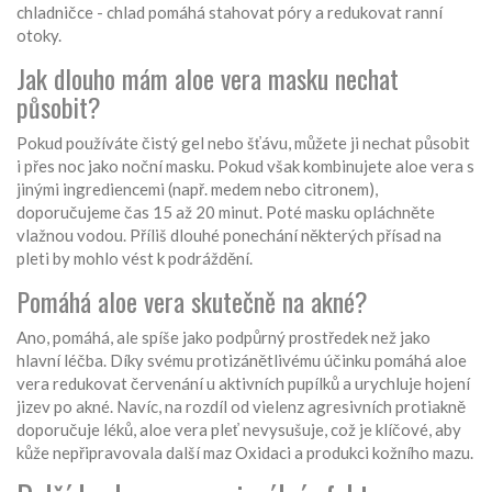
chladničce - chlad pomáhá stahovat póry a redukovat ranní
otoky.
Jak dlouho mám aloe vera masku nechat
působit?
Pokud používáte čistý gel nebo šťávu, můžete ji nechat působit
i přes noc jako noční masku. Pokud však kombinujete aloe vera s
jinými ingrediencemi (např. medem nebo citronem),
doporučujeme čas 15 až 20 minut. Poté masku opláchněte
vlažnou vodou. Příliš dlouhé ponechání některých přísad na
pleti by mohlo vést k podráždění.
Pomáhá aloe vera skutečně na akné?
Ano, pomáhá, ale spíše jako podpůrný prostředek než jako
hlavní léčba. Díky svému protizánětlivému účinku pomáhá aloe
vera redukovat červenání u aktivních pupílků a urychluje hojení
jizev po akné. Navíc, na rozdíl od vielenz agresivních protiakně
doporučuje léků, aloe vera pleť nevysušuje, což je klíčové, aby
kůže nepřipravovala další maz Oxidaci a produkci kožního mazu.