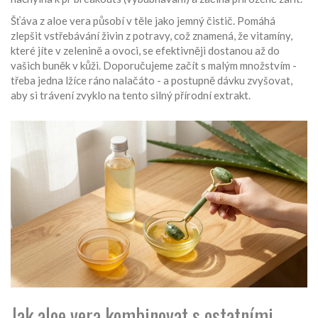
Šťáva z aloe vera působí v těle jako jemný čistič. Pomáhá
zlepšit vstřebávání živin z potravy, což znamená, že vitamíny,
které jíte v zelenině a ovoci, se efektivněji dostanou až do
vašich buněk v kůži. Doporučujeme začít s malým množstvím -
třeba jedna lžíce ráno nalačáto - a postupně dávku zvyšovat,
aby si trávení zvyklo na tento silný přírodní extrakt.
Jak aloe vera kombinovat s ostatními