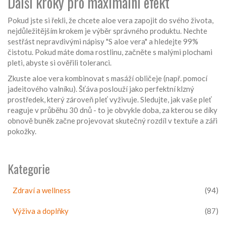
Další kroky pro maximální efekt
Pokud jste si řekli, že chcete aloe vera zapojit do svého života,
nejdůležitějším krokem je výběr správného produktu. Nechte
sestřást nepravdivými nápisy "S aloe vera" a hledejte 99%
čistotu. Pokud máte doma rostlinu, začněte s malými plochami
pleti, abyste si ověřili toleranci.
Zkuste aloe vera kombinovat s masáží obličeje (např. pomocí
jadeitového valníku). Šťáva poslouží jako perfektní klzný
prostředek, který zároveň pleť vyživuje. Sledujte, jak vaše pleť
reaguje v průběhu 30 dnů - to je obvykle doba, za kterou se díky
obnově buněk začne projevovat skutečný rozdíl v textuře a záři
pokožky.
Kategorie
Zdraví a wellness
(94)
Výživa a doplňky
(87)