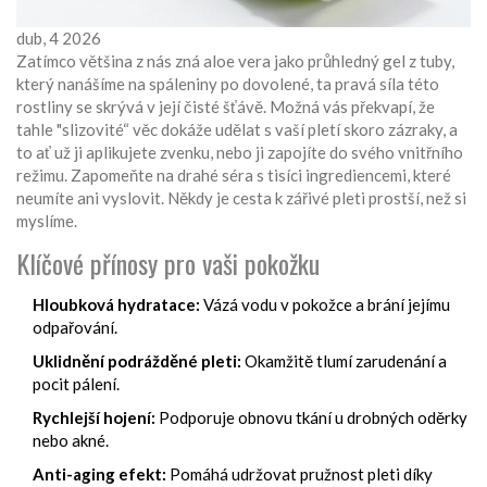
dub, 4 2026
Zatímco většina z nás zná aloe vera jako průhledný gel z tuby,
který nanášíme na spáleniny po dovolené, ta pravá síla této
rostliny se skrývá v její čisté šťávě. Možná vás překvapí, že
tahle "slizovité“ věc dokáže udělat s vaší pletí skoro zázraky, a
to ať už ji aplikujete zvenku, nebo ji zapojíte do svého vnitřního
režimu. Zapomeňte na drahé séra s tisíci ingrediencemi, které
neumíte ani vyslovit. Někdy je cesta k zářivé pleti prostší, než si
myslíme.
Klíčové přínosy pro vaši pokožku
Hloubková hydratace:
Vázá vodu v pokožce a brání jejímu
odpařování.
Uklidnění podrážděné pleti:
Okamžitě tlumí zarudenání a
pocit pálení.
Rychlejší hojení:
Podporuje obnovu tkání u drobných oděrky
nebo akné.
Anti-aging efekt:
Pomáhá udržovat pružnost pleti díky