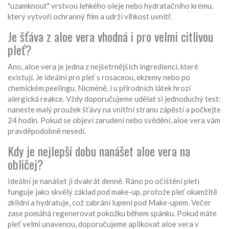
"uzamknout" vrstvou lehkého oleje nebo hydratačního krému,
který vytvoří ochranný film a udrží vlhkost uvnitř.
Je šťáva z aloe vera vhodná i pro velmi citlivou
pleť?
Ano, aloe vera je jedna z nejšetrnějších ingrediencí, které
existují. Je ideální pro pleť s rosaceou, ekzemy nebo po
chemickém peelingu. Nicméně, i u přírodních látek hrozí
alergická reakce. Vždy doporučujeme udělat si jednoduchý test:
naneste malý proužek šťávy na vnitřní stranu zápěstí a počkejte
24 hodin. Pokud se objeví zarudení nebo svědění, aloe vera vám
pravděpodobně nesedí.
Kdy je nejlepší dobu nanášet aloe vera na
obličej?
Ideální je nanášet ji dvakrát denně. Ráno po očištění pleti
funguje jako skvělý základ pod make-up, protože pleť okamžitě
zklidní a hydratuje, což zabrání lupení pod Make-upem. Večer
zase pomáhá regenerovat pokožku během spánku. Pokud máte
pleť velmi unavenou, doporučujeme aplikovat aloe vera v