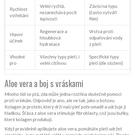
Velmi rychlá,
Závisí na typu
Rychlost
nezanechává pocit
(často vytváří
vstřebání
lepivosti
film)
Regenerace a
Vrstva proti
Hlavní
hloubková
odpařování vody
účinek
hydratace
z pleti
Vhodné
Všechny typy pleti, i
Specifické typy
pro
velmi citlivou
pleti (dle složení)
Aloe vera a boj s vráskami
Mnoho lidí se ptá, zda může jedna rostlina skutečně pomoci
proti vrinkám. Odpověď je ano, ale ne tak, jako u botoxu.
Kolagen
je protein, který drží naší pleť pohromadě a udržuje ji
hladkou. Šťáva z aloe vera stimuluje fibroblasty, což jsou buňky,
které kolagen produkují.
Když pravidelně aplikujete aloe vera, pomáháte pleti udržet