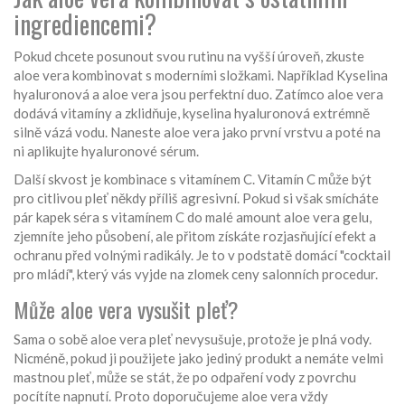
ingrediencemi?
Pokud chcete posunout svou rutinu na vyšší úroveň, zkuste
aloe vera kombinovat s moderními složkami. Například
Kyselina
hyaluronová
a aloe vera jsou perfektní duo. Zatímco aloe vera
dodává vitamíny a zklidňuje, kyselina hyaluronová extrémně
silně vázá vodu. Naneste aloe vera jako první vrstvu a poté na
ni aplikujte hyaluronové sérum.
Další skvost je kombinace s vitamínem C. Vitamín C může být
pro citlivou pleť někdy příliš agresivní. Pokud si však smícháte
pár kapek séra s vitamínem C do malé amount aloe vera gelu,
zjemníte jeho působení, ale přitom získáte rozjasňující efekt a
ochranu před volnými radikály. Je to v podstatě domácí "cocktail
pro mládí", který vás vyjde na zlomek ceny salonních procedur.
Může aloe vera vysušit pleť?
Sama o sobě aloe vera pleť nevysušuje, protože je plná vody.
Nicméně, pokud ji použijete jako jediný produkt a nemáte velmi
mastnou pleť, může se stát, že po odpaření vody z povrchu
pocítíte napnutí. Proto doporučujeme aloe vera vždy