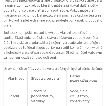
Nemusíte hned kupovat drahé produkty. Čistá šťáva z aloe vera
je univerzální základ, do kterého můžete přidávat další složky
podle toho, co vaše pleť zrovna potřebuje. Pokud máte pleť
mastnou a náchylnou k akné, zkuste ji smíchat s kapkou tea tree
oil. Pokud je pleť extrémně suchá, přidejte pár kapek jojobového
oleje.
Jednou z nejlepších metod je výroba vlastního pleťového
toniku. Stačí smíchat čistou šťávu s růžovou vodou v poměru
1:1. Tím získáte produkt, který nejen hydratuje, ale i zklidňuje a
osvěžuje. Je to ideální způsob, jak nahradit komerční toniky plné
alkoholu, které pleť paradoxně vysušují. Stačí nanášet vatovým
tamponem každé ráno po očištění.
Srovnání čisté šťávy z aloe vera a běžných hydratačních krémů
Běžný
Vlastnost
Šťáva z aloe vera
hydratační krém
Přirozené
Voda, oleje,
Složení
polysacharidy,
emulgátory,
vitamíny
konzervanty