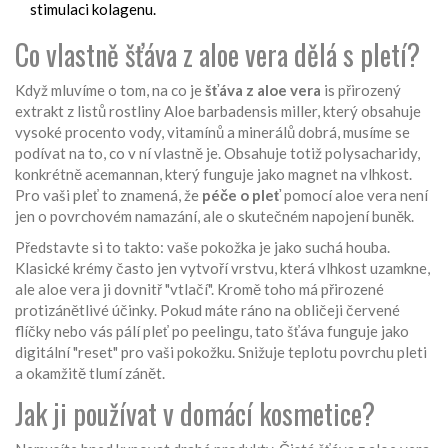
stimulaci kolagenu.
Co vlastně šťáva z aloe vera dělá s pletí?
Když mluvíme o tom, na co je
šťáva z aloe vera
is
přirozený
extrakt z listů rostliny Aloe barbadensis miller, který obsahuje
vysoké procento vody, vitamínů a minerálů
dobrá, musíme se
podívat na to, co v ní vlastně je. Obsahuje totiž polysacharidy,
konkrétně acemannan, který funguje jako magnet na vlhkost.
Pro vaši pleť to znamená, že
péče o pleť
pomocí aloe vera není
jen o povrchovém namazání, ale o skutečném napojení buněk.
Představte si to takto: vaše pokožka je jako suchá houba.
Klasické krémy často jen vytvoří vrstvu, která vlhkost uzamkne,
ale aloe vera ji dovnitř "vtlačí". Kromě toho má přirozené
protizánětlivé účinky. Pokud máte ráno na obličeji červené
flíčky nebo vás pálí pleť po peelingu, tato šťáva funguje jako
digitální "reset" pro vaši pokožku. Snižuje teplotu povrchu pleti
a okamžitě tlumí zánět.
Jak ji používat v domácí kosmetice?