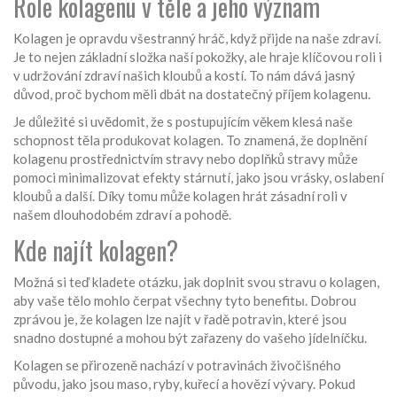
Role kolagenu v těle a jeho význam
Kolagen je opravdu všestranný hráč, když přijde na naše zdraví.
Je to nejen základní složka naší pokožky, ale hraje klíčovou roli i
v udržování zdraví našich kloubů a kostí. To nám dává jasný
důvod, proč bychom měli dbát na dostatečný příjem kolagenu.
Je důležité si uvědomit, že s postupujícím věkem klesá naše
schopnost těla produkovat kolagen. To znamená, že doplnění
kolagenu prostřednictvím stravy nebo doplňků stravy může
pomoci minimalizovat efekty stárnutí, jako jsou vrásky, oslabení
kloubů a další. Díky tomu může kolagen hrát zásadní roli v
našem dlouhodobém zdraví a pohodě.
Kde najít kolagen?
Možná si teď kladete otázku, jak doplnit svou stravu o kolagen,
aby vaše tělo mohlo čerpat všechny tyto benefitы. Dobrou
zprávou je, že kolagen lze najít v řadě potravin, které jsou
snadno dostupné a mohou být zařazeny do vašeho jídelníčku.
Kolagen se přirozeně nachází v potravinách živočišného
původu, jako jsou maso, ryby, kuřecí a hovězí vývary. Pokud