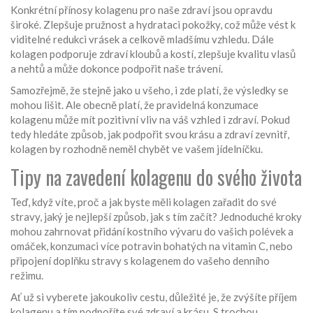
Konkrétní přínosy kolagenu pro naše zdraví jsou opravdu
široké. Zlepšuje pružnost a hydrataci pokožky, což může vést k
viditelné redukci vrásek a celkově mladšímu vzhledu. Dále
kolagen podporuje zdraví kloubů a kostí, zlepšuje kvalitu vlasů
a nehtů a může dokonce podpořit naše trávení.
Samozřejmě, že stejně jako u všeho, i zde platí, že výsledky se
mohou lišit. Ale obecně platí, že pravidelná konzumace
kolagenu může mít pozitivní vliv na váš vzhled i zdraví. Pokud
tedy hledáte způsob, jak podpořit svou krásu a zdraví zevnitř,
kolagen by rozhodně neměl chybět ve vašem jídelníčku.
Tipy na zavedení kolagenu do svého života
Teď, když víte, proč a jak byste měli kolagen zařadit do své
stravy, jaký je nejlepší způsob, jak s tím začít? Jednoduché kroky
mohou zahrnovat přidání kostního vývaru do vašich polévek a
omáček, konzumaci více potravin bohatých na vitamin C, nebo
připojení doplňku stravy s kolagenem do vašeho denního
režimu.
Ať už si vyberete jakoukoliv cestu, důležité je, že zvýšíte příjem
kolagenu a tím podpoříte své zdraví a krásu. S trochou