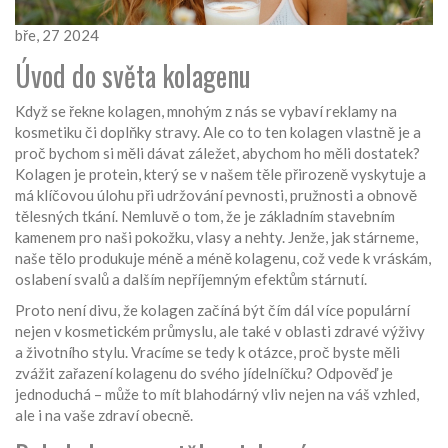
bře, 27 2024
Úvod do světa kolagenu
Když se řekne kolagen, mnohým z nás se vybaví reklamy na
kosmetiku či doplňky stravy. Ale co to ten kolagen vlastně je a
proč bychom si měli dávat záležet, abychom ho měli dostatek?
Kolagen je protein, který se v našem těle přirozeně vyskytuje a
má klíčovou úlohu při udržování pevnosti, pružnosti a obnově
tělesných tkání. Nemluvě o tom, že je základním stavebním
kamenem pro naši pokožku, vlasy a nehty. Jenže, jak stárneme,
naše tělo produkuje méně a méně kolagenu, což vede k vráskám,
oslabení svalů a dalším nepříjemným efektům stárnutí.
Proto není divu, že kolagen začíná být čím dál více populární
nejen v kosmetickém průmyslu, ale také v oblasti zdravé výživy
a životního stylu. Vracíme se tedy k otázce, proč byste měli
zvážit zařazení kolagenu do svého jídelníčku? Odpověď je
jednoduchá – může to mít blahodárný vliv nejen na váš vzhled,
ale i na vaše zdraví obecně.