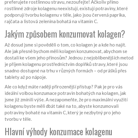
preferujete rostlinnou stravu, nezoufejte! Ačkoliv přímo
rostlinné zdroje kolagenu neexistují, existují potraviny, které
podporují tvorbu kolagenu v těle, jako jsou červená paprika,
rajčata a listová zelenina bohatá na vitamin C.
Jakým způsobem konzumovat kolagen?
Až dosud jsme si pověděli o tom, co kolagen je a kde ho najít.
Ale jak přesně bychom měli kolagen konzumovat, abychom se
dostali ke všem jeho přínosům? Jednou z nejoblíbenějších metod
je příjem kolagenu prostřednictvím doplňků stravy, které jsou
snadno dostupné na trhu v různých formách – od prášků přes
tablety až po nápoje.
Ale co když máte raději přirozenější přístup? Pak je pro vás
ideální volbou konzumace potravin bohatých na kolagen, jak
jsme již zmínili výše. A nezapomeňte, že pro maximální využití
kolagenu byste měli dbát také na to, abyste konzumovali
potraviny bohaté na vitamín C, který je nezbytný pro jeho
tvorbu v těle.
Hlavní výhody konzumace kolagenu