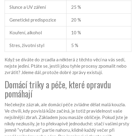
Slunce a UV záření
25 %
Genetické predispozice
20 %
Kouření, alkohol
10 %
Stres, životní styl
5 %
Když se díváte do zrcadla a některá z těchto věcí na vás sedí,
nejste jediní. Ptáte se, jestli jdou tyhle procesy zpomalit nebo
zvrátit? Jdeme dál, protože dobré zprávy existují.
Domácí triky a péče, které opravdu
pomáhají
Nečekejte zázrak, ale domácí péče zvládne dělat malá kouzla.
Ve chvíli, kdy povislá kůže začíná, je totiž pravidelnost vaše
nejsilnější zbraň. Základem jsou masáže obličeje. Pokud jste je
nikdy nezkusily, je to překvapivě jednoduché: stačí vašimi prsty
jemně “vytahovat” partie nahoru, klidně každý večer při