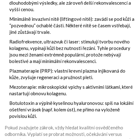
dlouhodobými výsledky, ale zároveň delší rekonvalescencí a
vyšší cenou.
Minimálně invazivní nitě (liftingové nitě): zavádí se pod kůži a
“pozvednou” ochablé části. Některé nitě se časem vstřebají,
jiné zůstávají trvale.
Radiofrekvence, ultrazvuk či laser: stimulují tvorbu nového
kolagenu, vypínají kůži bez nutnosti řezání. Tyhle procedury
jsou mezi ženami extrémně populární, protože nebývají
bolestivé a mají minimální rekonvalescenci.
Plazmaterapie (PRP): vlastní krevní plazma injikovaná do
kůže, zvyšuje regeneraci a pružnost pleti.
Mezoterapie: mikroskopické vpichy s aktivními látkami, které
nastartují obnovu kolagenu.
Botulotoxin a výplně kyselinou hyaluronovou: spíš na lokální
ošetření vrásek (např. kolem úst), ne přímo na vyloženě
povislou kůži.
Pokud zvažujete zákrok, vždy hledat kvalitní osvědčeného
odborníka. Vyplatí se probrat možnosti, očekávání versus