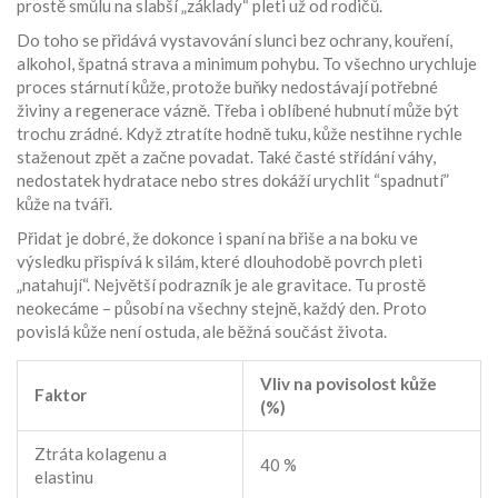
prostě smůlu na slabší „základy“ pleti už od rodičů.
Do toho se přidává vystavování slunci bez ochrany, kouření,
alkohol, špatná strava a minimum pohybu. To všechno urychluje
proces stárnutí kůže, protože buňky nedostávají potřebné
živiny a regenerace vázně. Třeba i oblíbené hubnutí může být
trochu zrádné. Když ztratíte hodně tuku, kůže nestihne rychle
staženout zpět a začne povadat. Také časté střídání váhy,
nedostatek hydratace nebo stres dokáží urychlit “spadnutí”
kůže na tváři.
Přidat je dobré, že dokonce i spaní na břiše a na boku ve
výsledku přispívá k silám, které dlouhodobě povrch pleti
„natahují“. Největší podrazník je ale gravitace. Tu prostě
neokecáme – působí na všechny stejně, každý den. Proto
povislá kůže není ostuda, ale běžná součást života.
Vliv na povisolost kůže
Faktor
(%)
Ztráta kolagenu a
40 %
elastinu