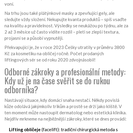
voní.
Na trhu jsou také plátýnkové masky a zpevňující gely, ale
sledujte vždy složení. Nekupujte kvanta produktů – spíš vsaďte
na kvalitu a pravidelnost. Výsledky se neukážou po týdnu, ale za
2 až 3 měsíce už často vidíte rozdíl – pleti se zlepší textura,
projasní se a působí vypnutěji.
Překvapující je, že v roce 2023 Češky utratily v průměru 3800
Kč za kosmetiku na obličej ročně. Počet prodaných
liftingových sér se od roku 2020 zdvojnásobil!
Odborné zákroky a profesionální metody:
Kdy už je na čase svěřit se do rukou
odborníka?
Nastávají situace, kdy domácí snaha nestačí. Někdy povislá
kůže odolává jakýmkoliv trikům a prostě se drží jako klíště. V
ten moment může nastoupit dermatolog nebo estetická klinika.
Nejdřív mrkneme na nejběžnější zákroky, které se dnes provádí:
Lifting obličeje
(facelift): tradiční chirurgická metoda s