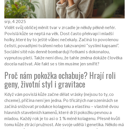
srp, 4 2025
Vidět svůj obličej měnit tvar v zrcadle je někdy pěkně nefér.
Povislá kůže se neptá na věk. Dost často překvapí i mladší
holky, které by to ještě vůbec nečekaly. Začíná to povolenou
čelistí, povadlými tvářemi nebo takzvanými “syslími kapsami”.
Sociální sítě nás denně bombardují fotkami s dokonalou,
vypnutou pletí. Takže není divu, že tahle změna dokáže člověka
docela naštvat. Ale fakt se s tím musíme jen smířit?
Proč nám pokožka ochabuje? Hrají roli
geny, životní styl i gravitace
Když vám povislá kůže začne dělat vrásky (nejsou to ty, co
chceme), příčina není jen jedna. Po třicátých narozeninách se
začíná snižovat produkce kolagenu a elastinu – vlastně dvou
hlavních stavebních kamenů, které drží pokožku pevnou a
mladou. Každý rok je to asi o 1 % méně kolagenu. Přesně kvůli
tomu kůže ztrácí pružnost. Ale svoje udělá i genetika. Někdo má