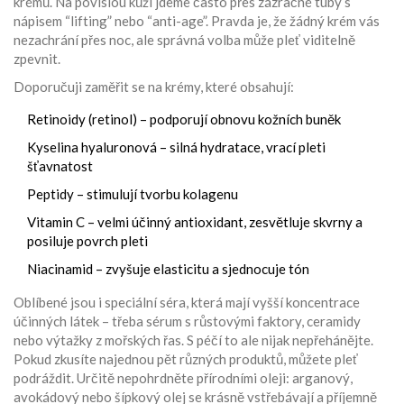
krémů. Na povislou kůži jdeme často přes zázračné tuby s
nápisem “lifting” nebo “anti-age”. Pravda je, že žádný krém vás
nezachrání přes noc, ale správná volba může pleť viditelně
zpevnit.
Doporučuji zaměřit se na krémy, které obsahují:
Retinoidy (retinol) – podporují obnovu kožních buněk
Kyselina hyaluronová – silná hydratace, vrací pleti
šťavnatost
Peptidy – stimulují tvorbu kolagenu
Vitamin C – velmi účinný antioxidant, zesvětluje skvrny a
posiluje povrch pleti
Niacinamid – zvyšuje elasticitu a sjednocuje tón
Oblíbené jsou i speciální séra, která mají vyšší koncentrace
účinných látek – třeba sérum s růstovými faktory, ceramidy
nebo výtažky z mořských řas. S péčí to ale nijak nepřehánějte.
Pokud zkusíte najednou pět různých produktů, můžete pleť
podráždit. Určitě nepohrdněte přírodními oleji: arganový,
avokádový nebo šípkový olej se krásně vstřebávají a příjemně