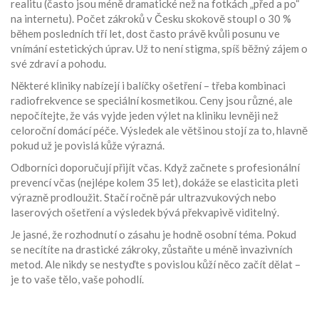
realitu (často jsou méně dramatické než na fotkách „před a po“
na internetu). Počet zákroků v Česku skokově stoupl o 30 %
během posledních tří let, dost často právě kvůli posunu ve
vnímání estetických úprav. Už to není stigma, spíš běžný zájem o
své zdraví a pohodu.
Některé kliniky nabízejí i balíčky ošetření – třeba kombinaci
radiofrekvence se speciální kosmetikou. Ceny jsou různé, ale
nepočítejte, že vás vyjde jeden výlet na kliniku levněji než
celoroční domácí péče. Výsledek ale většinou stojí za to, hlavně
pokud už je povislá kůže výrazná.
Odborníci doporučují přijít včas. Když začnete s profesionální
prevencí včas (nejlépe kolem 35 let), dokáže se elasticita pleti
výrazně prodloužit. Stačí ročně pár ultrazvukových nebo
laserových ošetření a výsledek bývá překvapivě viditelný.
Je jasné, že rozhodnutí o zásahu je hodně osobní téma. Pokud
se necítíte na drastické zákroky, zůstaňte u méně invazivních
metod. Ale nikdy se nestyďte s povislou kůží něco začít dělat –
je to vaše tělo, vaše pohodlí.