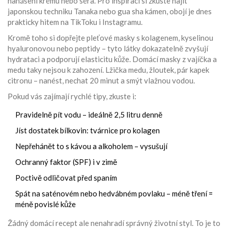
nanášení krému nebo séra. Pro inspiraci si zkuste najít
japonskou techniku Tanaka nebo gua sha kámen, obojí je dnes
prakticky hitem na TikToku i Instagramu.
Kromě toho si dopřejte pleťové masky s kolagenem, kyselinou
hyaluronovou nebo peptidy – tyto látky dokazatelně zvyšují
hydrataci a podporují elasticitu kůže. Domácí masky z vajíčka a
medu taky nejsou k zahození. Lžička medu, žloutek, pár kapek
citronu – nanést, nechat 20 minut a smýt vlažnou vodou.
Pokud vás zajímají rychlé tipy, zkuste i:
Pravidelně pít vodu – ideálně 2,5 litru denně
Jíst dostatek bílkovin: tvárnice pro kolagen
Nepřehánět to s kávou a alkoholem – vysušují
Ochranný faktor (SPF) i v zimě
Poctivě odličovat před spaním
Spát na saténovém nebo hedvábném povlaku – méně tření =
méně povislé kůže
Žádný domácí recept ale nenahradí správný životní styl. To je to