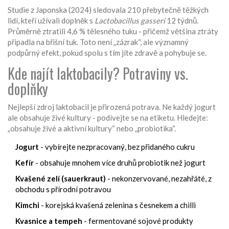
Studie z Japonska (2024) sledovala 210 přebytečně těžkých
lidí, kteří užívali doplněk s
Lactobacillus gasseri
12 týdnů.
Průměrně ztratili 4,6 % tělesného tuku - přičemž většina ztráty
připadla na břišní tuk. Toto není „zázrak“, ale významný
podpůrný efekt, pokud spolu s tím jíte zdravě a pohybuje se.
Kde najít laktobacily? Potraviny vs.
doplňky
Nejlepší zdroj laktobacil je přirozená potrava. Ne každý jogurt
ale obsahuje živé kultury - podívejte se na etiketu. Hledejte:
„obsahuje živé a aktivní kultury“ nebo „probiotika“.
Jogurt
- vybírejte nezpracovaný, bez přidaného cukru
Kefír
- obsahuje mnohem více druhů probiotik než jogurt
Kvašené zelí (sauerkraut)
- nekonzervované, nezahřáté, z
obchodu s přírodní potravou
Kimchi
- korejská kvašená zelenina s česnekem a chilli
Kvasnice a tempeh
- fermentované sojové produkty