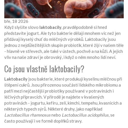
bře, 18 2026
Když slyšíte slovo
laktobacily
, pravděpodobně si hned
představíte jogurt. Ale tyto bakterie dělají mnohem víc než jen
přidávají kyselý chuť do mléčných výrobků. Laktobacily jsou
jednou z nejdůležitějších skupin probiotik, které žijí v našem těle
- hlavně ve střevech, ale také v ústech, pochvě a na kůži. A jejich
vliv na naše zdraví je obrovský, i když o něm mnoho lidí neví.
Co jsou vlastně laktobacily?
Laktobacily
jsou
bakterie, které produkují kyselinu mléčnou při
štěpení cukrů
. Jsou přirozenou součástí lidského mikrobiomu a
patří mezi nejčastější probiotiky používané v potravinách i
léčivých přípravcích.
V přírodě je najdete v kvašených
potravinách - jogurtu, kefíru, zelí, kimchi, tempehu, kvasnicích a
některých typech sýrů. Některé druhy, jako například
Lactobacillus rhamnosus
nebo
Lactobacillus acidophilus
, se
často používají i ve formě doplňků stravy.