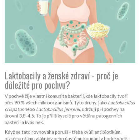
Laktobacily a ženské zdraví - proč je
důležité pro pochvu?
V pochvě žije vlastní komunita bakterií, kde laktobacily tvoří
přes 90 % všech mikroorganismů. Tyto druhy, jako
Lactobacillus
crispatus
nebo
Lactobacillus jensenii
, udržují pH pochvy na
úrovni 3,8-4,5. To je příliš kyselé pro většinu patogenních
bakterií a kvasinek.
Když se tato rovnováha poruší - třeba kvůli antibiotikům,
nízkému příjmu vlákniny nebo častému koupání v horké vodě -