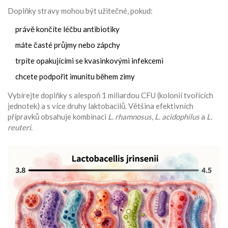
Doplňky stravy mohou být užitečné, pokud:
právě končíte léčbu antibiotiky
máte časté průjmy nebo zápchy
trpíte opakujícími se kvasinkovými infekcemi
chcete podpořit imunitu během zimy
Vybírejte doplňky s alespoň 1 miliardou CFU (kolonií tvořících
jednotek) a s více druhy laktobacilů. Většina efektivních
přípravků obsahuje kombinaci
L. rhamnosus
,
L. acidophilus
a
L.
reuteri
.