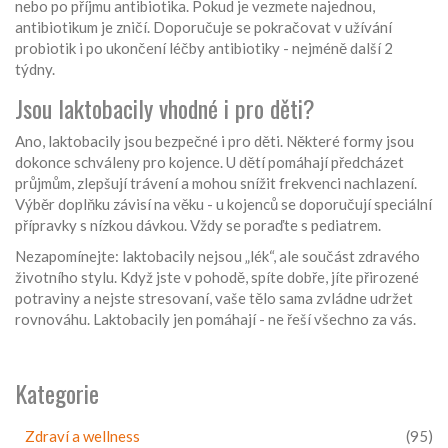
nebo po příjmu antibiotika. Pokud je vezmete najednou,
antibiotikum je zničí. Doporučuje se pokračovat v užívání
probiotik i po ukončení léčby antibiotiky - nejméně další 2
týdny.
Jsou laktobacily vhodné i pro děti?
Ano, laktobacily jsou bezpečné i pro děti. Některé formy jsou
dokonce schváleny pro kojence. U dětí pomáhají předcházet
průjmům, zlepšují trávení a mohou snížit frekvenci nachlazení.
Výběr doplňku závisí na věku - u kojenců se doporučují speciální
přípravky s nízkou dávkou. Vždy se poraďte s pediatrem.
Nezapomínejte: laktobacily nejsou „lék“, ale součást zdravého
životního stylu. Když jste v pohodě, spíte dobře, jíte přirozené
potraviny a nejste stresovaní, vaše tělo sama zvládne udržet
rovnováhu. Laktobacily jen pomáhají - ne řeší všechno za vás.
Kategorie
Zdraví a wellness
(95)