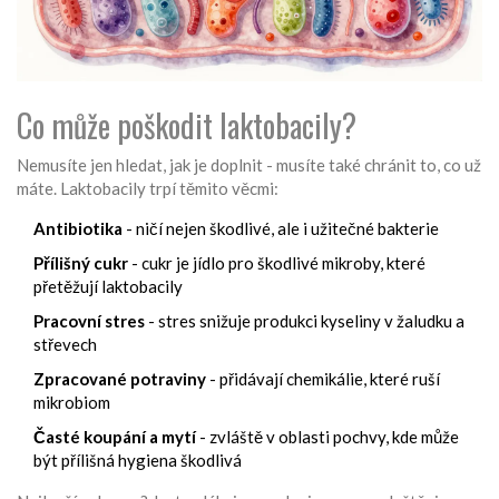
Co může poškodit laktobacily?
Nemusíte jen hledat, jak je doplnit - musíte také chránit to, co už
máte. Laktobacily trpí těmito věcmi:
Antibiotika
- ničí nejen škodlivé, ale i užitečné bakterie
Přílišný cukr
- cukr je jídlo pro škodlivé mikroby, které
přetěžují laktobacily
Pracovní stres
- stres snižuje produkci kyseliny v žaludku a
střevech
Zpracované potraviny
- přidávají chemikálie, které ruší
mikrobiom
Časté koupání a mytí
- zvláště v oblasti pochvy, kde může
být přílišná hygiena škodlivá