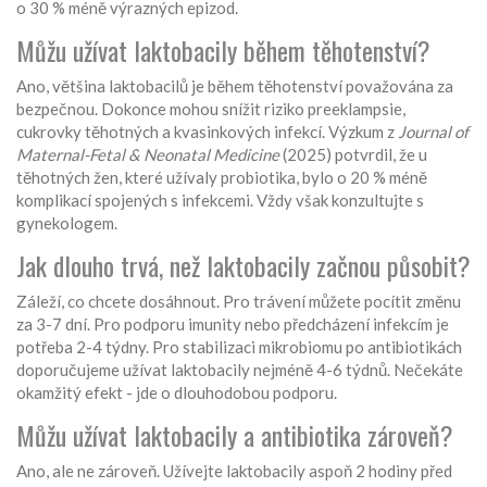
o 30 % méně výrazných epizod.
Můžu užívat laktobacily během těhotenství?
Ano, většina laktobacilů je během těhotenství považována za
bezpečnou. Dokonce mohou snížit riziko preeklampsie,
cukrovky těhotných a kvasinkových infekcí. Výzkum z
Journal of
Maternal-Fetal & Neonatal Medicine
(2025) potvrdil, že u
těhotných žen, které užívaly probiotika, bylo o 20 % méně
komplikací spojených s infekcemi. Vždy však konzultujte s
gynekologem.
Jak dlouho trvá, než laktobacily začnou působit?
Záleží, co chcete dosáhnout. Pro trávení můžete pocítit změnu
za 3-7 dní. Pro podporu imunity nebo předcházení infekcím je
potřeba 2-4 týdny. Pro stabilizaci mikrobiomu po antibiotikách
doporučujeme užívat laktobacily nejméně 4-6 týdnů. Nečekáte
okamžitý efekt - jde o dlouhodobou podporu.
Můžu užívat laktobacily a antibiotika zároveň?
Ano, ale ne zároveň. Užívejte laktobacily aspoň 2 hodiny před