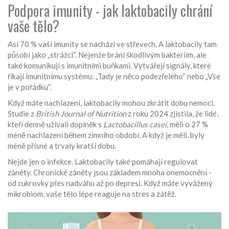
Podpora imunity - jak laktobacily chrání
vaše tělo?
Asi 70 % vaší imunity se nachází ve střevech. A laktobacily tam
působí jako „strážci“. Nejenže brání škodlivým bakteriím, ale
také komunikují s imunitními buňkami. Vytvářejí signály, které
říkají imunitnímu systému: „Tady je něco podezřelého“ nebo „Vše
je v pořádku“.
Když máte nachlazení, laktobacily mohou zkrátit dobu nemoci.
Studie z
British Journal of Nutrition
z roku 2024 zjistila, že lidé,
kteří denně užívali doplněk s
Lactobacillus casei
, měli o 27 %
méně nachlazení během zimního období. A když je měli, byly
méně přísné a trvaly kratší dobu.
Nejde jen o infekce. Laktobacily také pomáhají regulovat
záněty. Chronické záněty jsou základem mnoha onemocnění -
od cukrovky přes nadváhu až po depresi. Když máte vyvážený
mikrobiom, vaše tělo lépe reaguje na stres a zátěž.