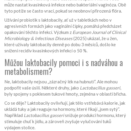
může nastat kvasinková infekce nebo bakteriální vaginóza. Obě
tyto potíže se často vrací, pokud se neobnoví přirozená flóra.
Užívání probiotik s laktobacily, ať už v tabletkách nebo v
agresivních formách jako vaginální čípky, pomáhá předcházet
opakování těchto infekcí. Výzkum z
European Journal of Clinical
Microbiology & Infectious Diseases
(2025) ukázal, že u žen,
které užívaly laktobacily denně po dobu 3 měsíců, došlo ke
snížení recidiv kvasinkových infekcí o 50 %.
Můžou laktobacily pomoci i s nadváhou a
metabolismem?
Ne, laktobacily nejsou „zázračný lék na hubnutí“. Ale mohou
podpořit vaše úsilí. Některé druhy, jako
Lactobacillus gasseri
,
byly spojeny s poklesem tukové hmoty, zejména v oblasti břicha.
Co se děje? Laktobacily ovlivňují, jak tělo vstřebává kalorie, jak
ukládá tuky a jak reaguje na hormony, které říkají „jsem sytý“.
Například
Lactobacillus gasseri
snižuje produkci hormonu, který
stimuluje chuť k jídlu, a zároveň zvyšuje vylučování tuků
výdajem stolice.