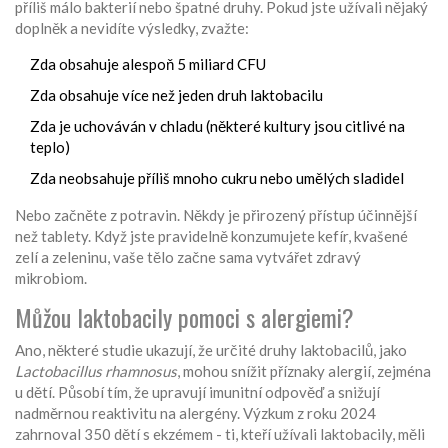
příliš málo bakterií nebo špatné druhy. Pokud jste užívali nějaký
doplněk a nevidíte výsledky, zvažte:
Zda obsahuje alespoň 5 miliard CFU
Zda obsahuje více než jeden druh laktobacilu
Zda je uchováván v chladu (některé kultury jsou citlivé na
teplo)
Zda neobsahuje příliš mnoho cukru nebo umělých sladidel
Nebo začněte z potravin. Někdy je přirozený přístup účinnější
než tablety. Když jste pravidelně konzumujete kefír, kvašené
zelí a zeleninu, vaše tělo začne sama vytvářet zdravý
mikrobiom.
Můžou laktobacily pomoci s alergiemi?
Ano, některé studie ukazují, že určité druhy laktobacilů, jako
Lactobacillus rhamnosus
, mohou snížit příznaky alergií, zejména
u dětí. Působí tím, že upravují imunitní odpověď a snižují
nadměrnou reaktivitu na alergény. Výzkum z roku 2024
zahrnoval 350 dětí s ekzémem - ti, kteří užívali laktobacily, měli