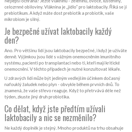
Nejlepší ochrana? Jezte vlákninu - zeleninu, ovoce, luštěniny,
celozrnné obiloviny. Vláknina je „jídlo“ pro laktobacily. Říká se jí
prebiotikum. A když máte dost prebiotik a probiotik, vaše
mikrobiom je silný.
Je bezpečné užívat laktobacily každý
den?
Ano. Pro většinu lidí jsou laktobacily bezpečné, i když je užíváte
denně. Výjimkou jsou lidé s vážným onemocněním imunitního
systému, pacienti po transplantaci nebo ti, kteří mají kritické
onemocnění. V těchto případech je nutné konzultovat lékaře.
U zdravých lidí může být jediným vedlejším účinkem dočasný
nafouklý žaludek nebo plyn - obvykle během prvních dnů. To
znamená, že vaše střevo reaguje. Když to přetrvává déle než
týden, zkuste jiný druh probiotika.
Co dělat, když jste předtím užívali
laktobacily a nic se nezměnilo?
Ne každý doplněk je stejný. Mnoho produktů na trhu obsahuje