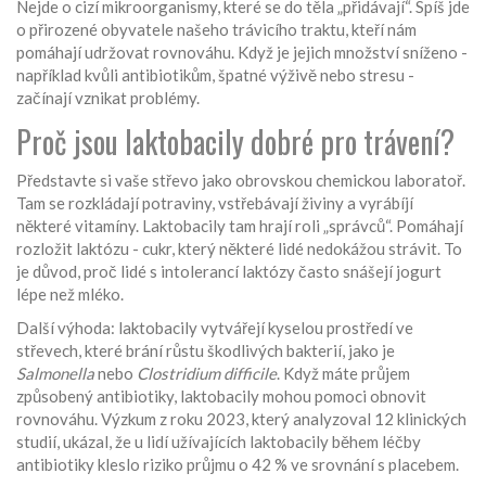
Nejde o cizí mikroorganismy, které se do těla „přidávají“. Spíš jde
o přirozené obyvatele našeho trávicího traktu, kteří nám
pomáhají udržovat rovnováhu. Když je jejich množství sníženo -
například kvůli antibiotikům, špatné výživě nebo stresu -
začínají vznikat problémy.
Proč jsou laktobacily dobré pro trávení?
Představte si vaše střevo jako obrovskou chemickou laboratoř.
Tam se rozkládají potraviny, vstřebávají živiny a vyrábíjí
některé vitamíny. Laktobacily tam hrají roli „správců“. Pomáhají
rozložit laktózu - cukr, který některé lidé nedokážou strávit. To
je důvod, proč lidé s intolerancí laktózy často snášejí jogurt
lépe než mléko.
Další výhoda: laktobacily vytvářejí kyselou prostředí ve
střevech, které brání růstu škodlivých bakterií, jako je
Salmonella
nebo
Clostridium difficile
. Když máte průjem
způsobený antibiotiky, laktobacily mohou pomoci obnovit
rovnováhu. Výzkum z roku 2023, který analyzoval 12 klinických
studií, ukázal, že u lidí užívajících laktobacily během léčby
antibiotiky kleslo riziko průjmu o 42 % ve srovnání s placebem.