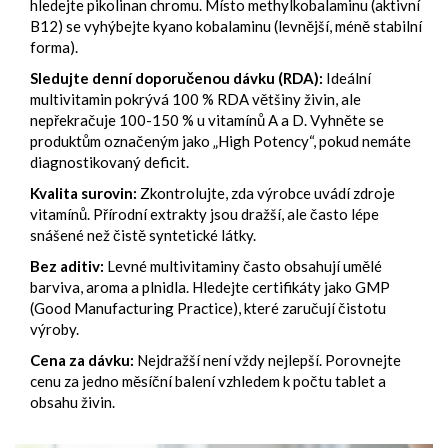
hledejte pikolinan chromu. Místo methylkobalaminu (aktivní
B12) se vyhýbejte kyano kobalaminu (levnější, méně stabilní
forma).
Sledujte denní doporučenou dávku (RDA):
Ideální
multivitamin pokrývá 100 % RDA většiny živin, ale
nepřekračuje 100-150 % u vitamínů A a D. Vyhněte se
produktům označeným jako „High Potency“, pokud nemáte
diagnostikovaný deficit.
Kvalita surovin:
Zkontrolujte, zda výrobce uvádí zdroje
vitamínů. Přírodní extrakty jsou dražší, ale často lépe
snášené než čistě syntetické látky.
Bez aditiv:
Levné multivitaminy často obsahují umělé
barviva, aroma a plnidla. Hledejte certifikáty jako GMP
(Good Manufacturing Practice), které zaručují čistotu
výroby.
Cena za dávku:
Nejdražší není vždy nejlepší. Porovnejte
cenu za jedno měsíční balení vzhledem k počtu tablet a
obsahu živin.