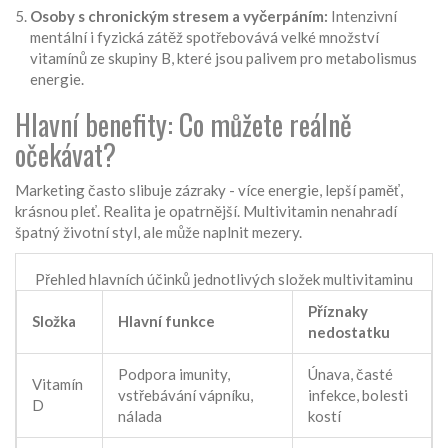
Osoby s chronickým stresem a vyčerpáním:
Intenzivní
mentální i fyzická zátěž spotřebovává velké množství
vitamínů ze skupiny B, které jsou palivem pro metabolismus
energie.
Hlavní benefity: Co můžete reálně
očekávat?
Marketing často slibuje zázraky - více energie, lepší paměť,
krásnou pleť. Realita je opatrnější. Multivitamin nenahradí
špatný životní styl, ale může naplnit mezery.
Přehled hlavních účinků jednotlivých složek multivitaminu
Příznaky
Složka
Hlavní funkce
nedostatku
Podpora imunity,
Únava, časté
Vitamín
vstřebávání vápníku,
infekce, bolesti
D
nálada
kostí