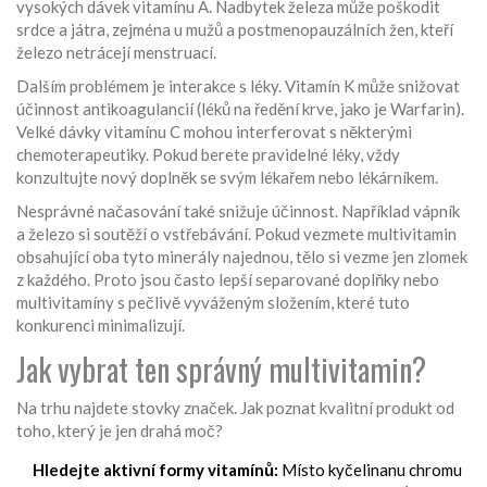
vysokých dávek vitamínu A. Nadbytek železa může poškodit
srdce a játra, zejména u mužů a postmenopauzálních žen, kteří
železo netrácejí menstruací.
Dalším problémem je interakce s léky. Vitamín K může snižovat
účinnost antikoagulancií (léků na ředění krve, jako je Warfarin).
Velké dávky vitamínu C mohou interferovat s některými
chemoterapeutiky. Pokud berete pravidelné léky, vždy
konzultujte nový doplněk se svým lékařem nebo lékárníkem.
Nesprávné načasování také snižuje účinnost. Například vápník
a železo si soutěží o vstřebávání. Pokud vezmete multivitamin
obsahující oba tyto minerály najednou, tělo si vezme jen zlomek
z každého. Proto jsou často lepší separované doplňky nebo
multivitamíny s pečlivě vyváženým složením, které tuto
konkurenci minimalizují.
Jak vybrat ten správný multivitamin?
Na trhu najdete stovky značek. Jak poznat kvalitní produkt od
toho, který je jen drahá moč?
Hledejte aktivní formy vitamínů:
Místo kyčelinanu chromu