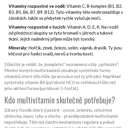
Vitamíny rozpustné ve vodě:
Vitamín C, B-komplex (B1, B2,
B3, B5, B6, B7, B9, B12). Tyto vitamíny tělo neshromažďuje v
zásobách, takže se přebytek rychle vylučuje močí.
Vitamíny rozpustné v tucích:
Vitamín A, D, E, K. Na rozdíl
od předchozí skupiny se tyto hromadí v játrech a tukové
tkáni. Jejich nadměrný příjem může být toxický.
Minerály:
Hořčík, zinek, železo, selén, vápník, draslík. Ty jsou
klíčové pro funkci svalů, nervů a tvorbu kostí.
Důležité je vědět, že „kompletní“ neznamená vždy „optimální“.
Mnoho levných multivitaminů obsahuje syntetické formy
vitamínů, které tělo hůře zpracovává než ty přírodní. Například
syntetický vitamín B6 (pyridoxin HCl) se vstřebává hůře než
jeho aktivní forma (pyridoxal-5-fosfát).
Kdo multivitamin skutečně potřebuje?
Zdravý člověk, který jí pestrě - ovoce, zeleninu, celozrnné
obiloviny, maso, ryby a ořechy - pravděpodobně multivitamin
nepotřebuje. Tělo má vlastní mechanismy regulace a pokud