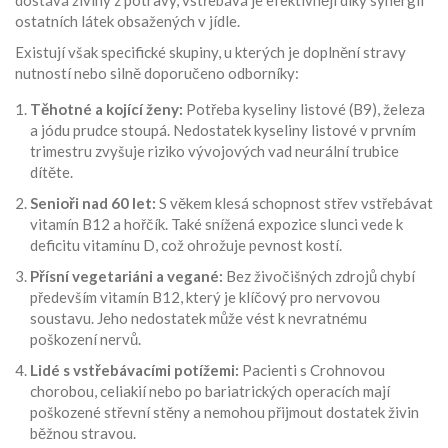
dostává živiny z potravy, vstřebává je efektivněji díky synergii
ostatních látek obsažených v jídle.
Existují však specifické skupiny, u kterých je doplnění stravy
nutností nebo silně doporučeno odborníky:
Těhotné a kojící ženy:
Potřeba kyseliny listové (B9), železa
a jódu prudce stoupá. Nedostatek kyseliny listové v prvním
trimestru zvyšuje riziko vývojových vad neurální trubice
dítěte.
Senioři nad 60 let:
S věkem klesá schopnost střev vstřebávat
vitamín B12 a hořčík. Také snížená expozice slunci vede k
deficitu vitamínu D, což ohrožuje pevnost kostí.
Přísní vegetariáni a vegané:
Bez živočišných zdrojů chybí
především vitamín B12, který je klíčový pro nervovou
soustavu. Jeho nedostatek může vést k nevratnému
poškození nervů.
Lidé s vstřebávacími potížemi:
Pacienti s Crohnovou
chorobou, celiakií nebo po bariatrických operacích mají
poškozené střevní stěny a nemohou přijmout dostatek živin
běžnou stravou.