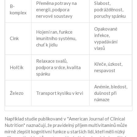
Přeměna potravy na
Slabost,
B-
energii, podpora
podrážděnost,
komplex
nervové soustavy
poruchy spánku
Opakované
Hojení ran, funkce
infekce,
Cink
imunitního systému,
vypadávání
chuť k jídlu
vlasů
Relaxace svalů,
Křeče, úzkost,
Hořčík
podpora srdce, kvalita
nespavost
spánku
Anémie, bledost,
Železo
Transport kyslíku v krvi
dušnost při
námaze
Například studie publikované v *American Journal of Clinical
Nutrition* naznačují, že pravidelný příjem multivitaminů může
mírně zlepšit kognitivní funkce u starších lidí, kteří měli nízký