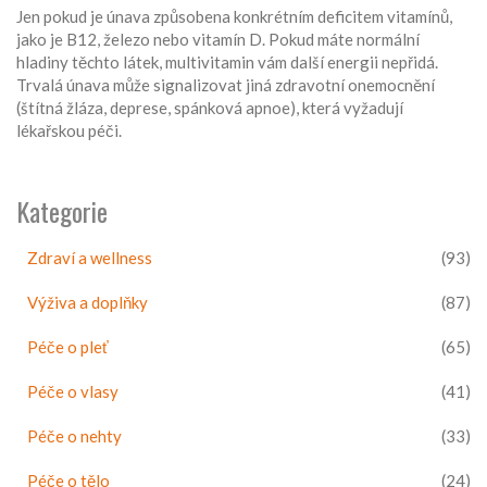
Jen pokud je únava způsobena konkrétním deficitem vitamínů,
jako je B12, železo nebo vitamín D. Pokud máte normální
hladiny těchto látek, multivitamin vám další energii nepřidá.
Trvalá únava může signalizovat jiná zdravotní onemocnění
(štítná žláza, deprese, spánková apnoe), která vyžadují
lékařskou péči.
Kategorie
Zdraví a wellness
(93)
Výživa a doplňky
(87)
Péče o pleť
(65)
Péče o vlasy
(41)
Péče o nehty
(33)
Péče o tělo
(24)