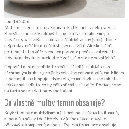
čen, 18 2026
Máte pocit, že jste unavení, máte křehké nehty nebo se vám
zhoršila imunita? V takových chvílích často sáhneme po
lahvičce s barevnými tabletami. Multivitaminy jsou jedním z
nejprodávanějších doplňků stravy na světě. Ale skutečně
potřebujete ten váš? Nebo jen plýtváte penězi a zatěžujete
ledviny nadbytkem látek, které vaše tělo stejně nevstřebá?
Odpověď není černobílá. Pro některé lidi je multivitamin
záchranným kruhem, pro jiné zcela zbytečným doplňkem. Klíčem
je pochopit, jak funguje lidské tělo, co mu chybí a zda tableta
dokáže nahradit to, co by mělo přicházet z talíře. Podívejme se
na fakta bez marketingového balení.
Co vlastně multivitamin obsahuje?
Když si koupíte
multivitamin
je
kombinace různých vitamínů,
minerálů a někdy i dalších živin v jedné dávce
.
, obvykle
očekáváte komplexní podporu. Typická formulace obsahuje: