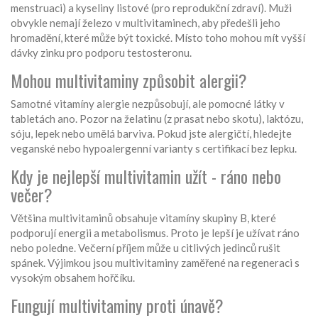
menstruaci) a kyseliny listové (pro reprodukční zdraví). Muži
obvykle nemají železo v multivitaminech, aby předešli jeho
hromadění, které může být toxické. Místo toho mohou mít vyšší
dávky zinku pro podporu testosteronu.
Mohou multivitaminy způsobit alergii?
Samotné vitamíny alergie nezpůsobují, ale pomocné látky v
tabletách ano. Pozor na želatinu (z prasat nebo skotu), laktózu,
sóju, lepek nebo umělá barviva. Pokud jste alergičtí, hledejte
veganské nebo hypoalergenní varianty s certifikací bez lepku.
Kdy je nejlepší multivitamin užít - ráno nebo
večer?
Většina multivitaminů obsahuje vitamíny skupiny B, které
podporují energii a metabolismus. Proto je lepší je užívat ráno
nebo poledne. Večerní příjem může u citlivých jedinců rušit
spánek. Výjimkou jsou multivitaminy zaměřené na regeneraci s
vysokým obsahem hořčíku.
Fungují multivitaminy proti únavě?