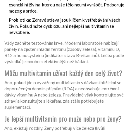
esenciální živina, kterou naše tělo neumí vyrábět. Podporuje
mozog a srdce.
Probiotika:
Zdravé střeva jsou klíčem k vstřebávání všech
živin. Pokud máte dysbiózu, ani nejlepší multivitamin se
nevsábere.
Vždy začněte testováním krve. Moderní laboratoře nabízejí
panely na zjištění hladin feritinu (zásoby železa), vitamínu D,
B12 a homocysteinu (indikátor stavu B-vitamínů). Léčba podle
výsledků je mnohem efektivnější než hádání.
Můžu multivitamin užívat každý den celý život?
Ano, pokud jde o vyvážený multivitamin s dávkami blížícími se
doporučeným denním příjmům (RDA) a neobsahuje extrémní
dávky vitamínu A nebo železa. Pravidelně však kontrolujte své
zdraví a konzultujte s lékařem, zda stále potřebujete
suplementaci.
Je lepší multivitamin pro muže nebo pro ženy?
Ano, existují rozdíly. Ženy potřebují více železa (kvůli