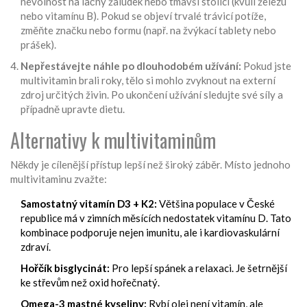
nevolnost na lačný žaludek nebo tmavší stolici (kvůli železu
nebo vitamínu B). Pokud se objeví trvalé trávicí potíže,
změňte značku nebo formu (např. na žvýkací tablety nebo
prášek).
Nepřestávejte náhle po dlouhodobém užívání:
Pokud jste
multivitamin brali roky, tělo si mohlo zvyknout na externí
zdroj určitých živin. Po ukončení užívání sledujte své síly a
případně upravte dietu.
Alternativy k multivitaminům
Někdy je cílenější přístup lepší než široký záběr. Místo jednoho
multivitaminu zvažte:
Samostatný vitamín D3 + K2:
Většina populace v České
republice má v zimních měsících nedostatek vitamínu D. Tato
kombinace podporuje nejen imunitu, ale i kardiovaskulární
zdraví.
Hořčík bisglycinát:
Pro lepší spánek a relaxaci. Je šetrnější
ke střevům než oxid hořečnatý.
Omega-3 mastné kyseliny:
Rybí olej není vitamín, ale