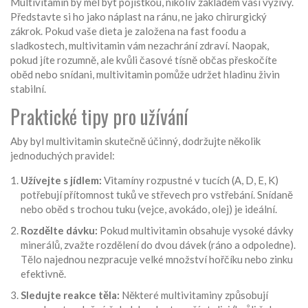
Multivitamin by měl být pojistkou, nikoliv základem vaší výživy.
Představte si ho jako náplast na ránu, ne jako chirurgický
zákrok. Pokud vaše dieta je založena na fast foodu a
sladkostech, multivitamin vám nezachrání zdraví. Naopak,
pokud jíte rozumně, ale kvůli časové tísně občas přeskočíte
oběd nebo snídani, multivitamin pomůže udržet hladinu živin
stabilní.
Praktické tipy pro užívání
Aby byl multivitamin skutečně účinný, dodržujte několik
jednoduchých pravidel:
Užívejte s jídlem:
Vitamíny rozpustné v tucích (A, D, E, K)
potřebují přítomnost tuků ve střevech pro vstřebání. Snídaně
nebo oběd s trochou tuku (vejce, avokádo, olej) je ideální.
Rozdělte dávku:
Pokud multivitamin obsahuje vysoké dávky
minerálů, zvažte rozdělení do dvou dávek (ráno a odpoledne).
Tělo najednou nezpracuje velké množství hořčíku nebo zinku
efektivně.
Sledujte reakce těla:
Některé multivitaminy způsobují