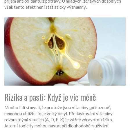
příjem antioxidantů z potravy. U mladých, zdravých dospělých
však tento efekt není statisticky významný.
Rizika a pasti: Když je víc méně
Mnoho lidí si myslí, že protože jsou vitamíny „přirozené“,
nemohou ublížit. To je velký omyl. Předávkování vitamíny
rozpustnými v tucích (A, D, E, K) je vážné zdravotní riziko.
Jaterní toxicity mohou nastat při dlouhodobém užívání