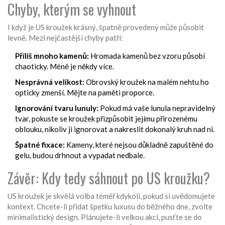
Chyby, kterým se vyhnout
I když je US kroužek krásný, špatně provedený může působit
levně. Mezi nejčastější chyby patří:
Příliš mnoho kamenů:
Hromada kamenů bez vzoru působí
chaoticky. Méně je někdy více.
Nesprávná velikost:
Obrovský kroužek na malém nehtu ho
opticky zmenší. Mějte na paměti proporce.
Ignorování tvaru lunuly:
Pokud má vaše lunula nepravidelný
tvar, pokuste se kroužek přizpůsobit jejímu přirozenému
oblouku, nikoliv ji ignorovat a nakreslit dokonalý kruh nad ni.
Špatné fixace:
Kameny, které nejsou důkladně zapuštěné do
gelu, budou drhnout a vypadat nedbale.
Závěr: Kdy tedy sáhnout po US kroužku?
US kroužek je skvělá volba téměř kdykoli, pokud si uvědomujete
kontext. Chcete-li přidat špetku luxusu do běžného dne, zvolte
minimalistický design. Plánujete-li velkou akci, pusťte se do