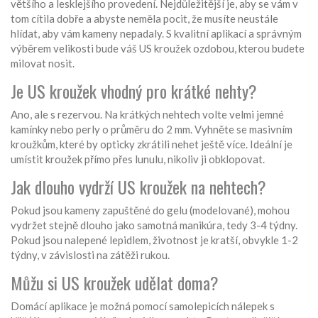
většího a lesklejšího provedení. Nejdůležitější je, aby se vám v
tom cítila dobře a abyste neměla pocit, že musíte neustále
hlídat, aby vám kameny nepadaly. S kvalitní aplikací a správným
výběrem velikosti bude váš US kroužek ozdobou, kterou budete
milovat nosit.
Je US kroužek vhodný pro krátké nehty?
Ano, ale s rezervou. Na krátkých nehtech volte velmi jemné
kamínky nebo perly o průměru do 2 mm. Vyhněte se masivním
kroužkům, které by opticky zkrátili nehet ještě více. Ideální je
umístit kroužek přímo přes lunulu, nikoliv ji obklopovat.
Jak dlouho vydrží US kroužek na nehtech?
Pokud jsou kameny zapuštěné do gelu (modelované), mohou
vydržet stejně dlouho jako samotná manikúra, tedy 3-4 týdny.
Pokud jsou nalepené lepidlem, životnost je kratší, obvykle 1-2
týdny, v závislosti na zátěži rukou.
Můžu si US kroužek udělat doma?
Domácí aplikace je možná pomocí samolepicích nálepek s