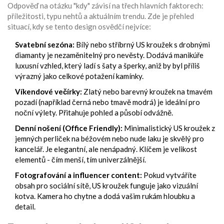
Odpověď na otázku "kdy" závisí na třech hlavních faktorech:
příležitosti, typu nehtů a aktuálním trendu. Zde je přehled
situací, kdy se tento design osvědčí nejvíce:
Svatební sezóna:
Bílý nebo stříbrný US kroužek s drobnými
diamanty je nezaměnitelný pro nevěsty. Dodává manikúře
luxusní vzhled, který ladí s šaty a šperky, aniž by byl příliš
výrazný jako celkové potažení kamínky.
Víkendové večírky:
Zlatý nebo barevný kroužek na tmavém
pozadí (například černá nebo tmavě modrá) je ideální pro
noční výlety. Přitahuje pohled a působí odvážně.
Denní nošení (Office Friendly):
Minimalistický US kroužek z
jemných perliček na béžovém nebo nude laku je skvělý pro
kancelář. Je elegantní, ale nenápadný. Klíčem je velikost
elementů - čím menší, tím univerzálnější.
Fotografování a influencer content:
Pokud vytváříte
obsah pro sociální sítě, US kroužek funguje jako vizuální
kotva. Kamera ho chytne a dodá vašim rukám hloubku a
detail.