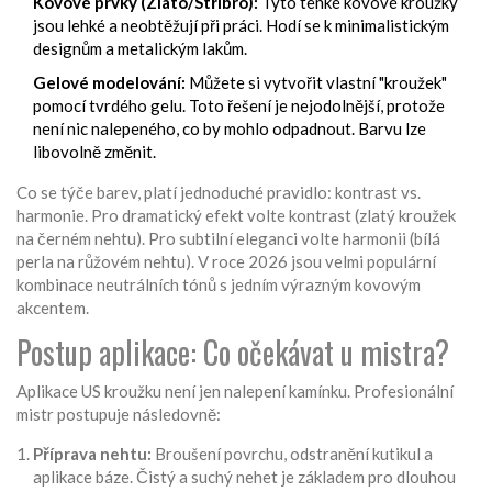
Kovové prvky (Zlato/Stříbro):
Tyto tenké kovové kroužky
jsou lehké a neobtěžují při práci. Hodí se k minimalistickým
designům a metalickým lakům.
Gelové modelování:
Můžete si vytvořit vlastní "kroužek"
pomocí tvrdého gelu. Toto řešení je nejodolnější, protože
není nic nalepeného, co by mohlo odpadnout. Barvu lze
libovolně změnit.
Co se týče barev, platí jednoduché pravidlo: kontrast vs.
harmonie. Pro dramatický efekt volte kontrast (zlatý kroužek
na černém nehtu). Pro subtilní eleganci volte harmonii (bílá
perla na růžovém nehtu). V roce 2026 jsou velmi populární
kombinace neutrálních tónů s jedním výrazným kovovým
akcentem.
Postup aplikace: Co očekávat u mistra?
Aplikace US kroužku není jen nalepení kamínku. Profesionální
mistr postupuje následovně:
Příprava nehtu:
Broušení povrchu, odstranění kutikul a
aplikace báze. Čistý a suchý nehet je základem pro dlouhou