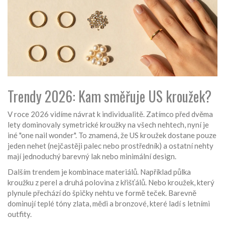
Trendy 2026: Kam směřuje US kroužek?
V roce 2026 vidíme návrat k individualitě. Zatímco před dvěma
lety dominovaly symetrické kroužky na všech nehtech, nyní je
iné "one nail wonder". To znamená, že US kroužek dostane pouze
jeden nehet (nejčastěji palec nebo prostředník) a ostatní nehty
mají jednoduchý barevný lak nebo minimální design.
Dalším trendem je kombinace materiálů. Například půlka
kroužku z perel a druhá polovina z křišťálů. Nebo kroužek, který
plynule přechází do špičky nehtu ve formě teček. Barevně
dominují teplé tóny zlata, mědi a bronzové, které ladí s letními
outfity.