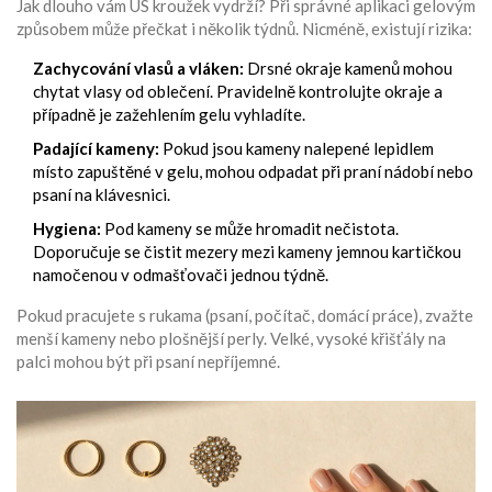
Jak dlouho vám US kroužek vydrží? Při správné aplikaci gelovým
způsobem může přečkat i několik týdnů. Nicméně, existují rizika:
Zachycování vlasů a vláken:
Drsné okraje kamenů mohou
chytat vlasy od oblečení. Pravidelně kontrolujte okraje a
případně je zažehlením gelu vyhladíte.
Padající kameny:
Pokud jsou kameny nalepené lepidlem
místo zapuštěné v gelu, mohou odpadat při praní nádobí nebo
psaní na klávesnici.
Hygiena:
Pod kameny se může hromadit nečistota.
Doporučuje se čistit mezery mezi kameny jemnou kartičkou
namočenou v odmašťovači jednou týdně.
Pokud pracujete s rukama (psaní, počítač, domácí práce), zvažte
menší kameny nebo plošnější perly. Velké, vysoké křišťály na
palci mohou být při psaní nepříjemné.