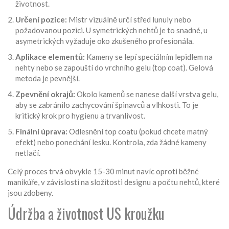
životnost.
Určení pozice:
Mistr vizuálně určí střed lunuly nebo
požadovanou pozici. U symetrických nehtů je to snadné, u
asymetrických vyžaduje oko zkušeného profesionála.
Aplikace elementů:
Kameny se lepí speciálním lepidlem na
nehty nebo se zapouští do vrchního gelu (top coat). Gelová
metoda je pevnější.
Zpevnění okrajů:
Okolo kamenů se nanese další vrstva gelu,
aby se zabránilo zachycování špinavců a vlhkosti. To je
kritický krok pro hygienu a trvanlivost.
Finální úprava:
Odlesnění top coatu (pokud chcete matný
efekt) nebo ponechání lesku. Kontrola, zda žádné kameny
netlačí.
Celý proces trvá obvykle 15-30 minut navíc oproti běžné
manikúře, v závislosti na složitosti designu a počtu nehtů, které
jsou zdobeny.
Údržba a životnost US kroužku