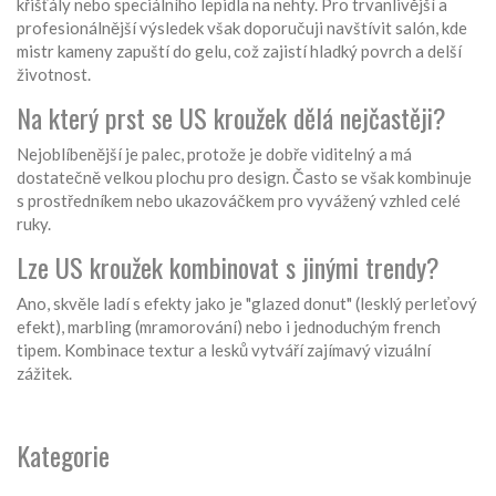
křišťály nebo speciálního lepidla na nehty. Pro trvanlivější a
profesionálnější výsledek však doporučuji navštívit salón, kde
mistr kameny zapuští do gelu, což zajistí hladký povrch a delší
životnost.
Na který prst se US kroužek dělá nejčastěji?
Nejoblíbenější je palec, protože je dobře viditelný a má
dostatečně velkou plochu pro design. Často se však kombinuje
s prostředníkem nebo ukazováčkem pro vyvážený vzhled celé
ruky.
Lze US kroužek kombinovat s jinými trendy?
Ano, skvěle ladí s efekty jako je "glazed donut" (lesklý perleťový
efekt), marbling (mramorování) nebo i jednoduchým french
tipem. Kombinace textur a lesků vytváří zajímavý vizuální
zážitek.
Kategorie