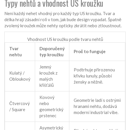
Typy nehtů a vhodnost US kroužku
Není každý nehet vhodný pro každý typ US kroužku. Tvar a
délka hrají zásadní roli v tom, jak bude design vypadat. Špatně
zvolený kroužek může nehty opticky zkrátit nebo ztloustnout.
Vhodnost US kroužku podle tvaru nehtů
Tvar
Doporučený
Proč to funguje
nehtu
typ kroužku
Jemný
Podtrhuje přirozenou
Kulatý /
kroužek z
křivku lunuly, působí
Obloukový
malých
žensky a něžně.
křišťálů
Kovový
Geometrie ladí s ostrými
Čtvercový
nebo
hranami nehtu, dodává
/ Square
geometrický
moderní industrial vibe.
prstenec
Asymetrický