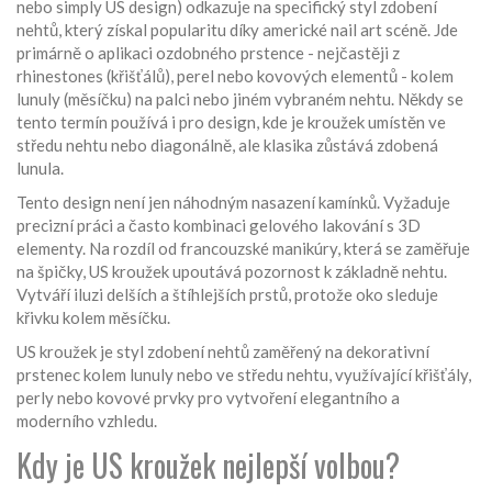
nebo simply US design) odkazuje na specifický styl zdobení
nehtů, který získal popularitu díky americké nail art scéně. Jde
primárně o aplikaci ozdobného prstence - nejčastěji z
rhinestones (křišťálů), perel nebo kovových elementů - kolem
lunuly (měsíčku) na palci nebo jiném vybraném nehtu. Někdy se
tento termín používá i pro design, kde je kroužek umístěn ve
středu nehtu nebo diagonálně, ale klasika zůstává zdobená
lunula.
Tento design není jen náhodným nasazení kamínků. Vyžaduje
precizní práci a často kombinaci gelového lakování s 3D
elementy. Na rozdíl od francouzské manikúry, která se zaměřuje
na špičky, US kroužek upoutává pozornost k základně nehtu.
Vytváří iluzi delších a štíhlejších prstů, protože oko sleduje
křivku kolem měsíčku.
US kroužek
je
styl zdobení nehtů zaměřený na dekorativní
prstenec kolem lunuly nebo ve středu nehtu, využívající křišťály,
perly nebo kovové prvky pro vytvoření elegantního a
moderního vzhledu.
Kdy je US kroužek nejlepší volbou?