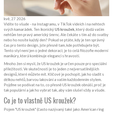
kvě, 27 2026
Vidíte to všude - na Instagramu, v TikTok videích i na nehtech
svých kamarádek. Ten ikonický
US kroužek
, který dodá vašim
nehtům ten pravý americký šmrnc. Ale čekáte s tím až do svatby
nebo ho nosíte každý den? Pokud se ptáte, kdy je ten správný
čas pro tento design, jste přesně tam, kde potřebujete být.
Tento styl není jen o jedné dekoraci; je to celá filozofie moderní
manikúry, která kombinuje eleganci s hravostí.
Mnoho žen si myslí, že US kroužek je určen pouze pro speciální
příležitosti. Ve skutečnosti je to jeden z nejversatilnějších
designů, které můžete mít. Klíčové je pochopit, jak ho sladit s
délkou nehtů, barvou lakování a vaším každodenním stylem.
Pojďme se podívat na to, co přesně US kroužek obnáší, proč je
tak populární a jak ho vybrat tak, aby vám slušel vždy a všude.
Co je to vlastně US kroužek?
Pojem "US kroužek" (často nazývaný také jako American ring