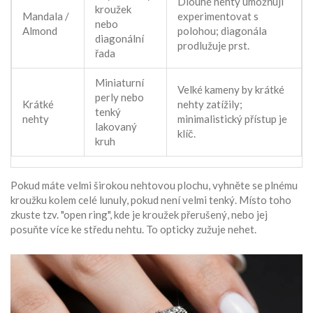
Dlouhé nehty umožňují
kroužek
Mandala /
experimentovat s
nebo
Almond
polohou; diagonála
diagonální
prodlužuje prst.
řada
Miniaturní
Velké kameny by krátké
perly nebo
Krátké
nehty zatížily;
tenký
nehty
minimalistický přístup je
lakovaný
klíč.
kruh
Pokud máte velmi širokou nehtovou plochu, vyhněte se plnému
kroužku kolem celé lunuly, pokud není velmi tenký. Místo toho
zkuste tzv. "open ring", kde je kroužek přerušený, nebo jej
posuňte více ke středu nehtu. To opticky zužuje nehet.