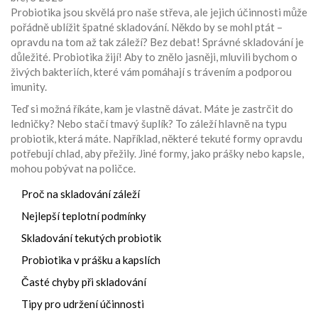
Probiotika jsou skvělá pro naše střeva, ale jejich účinnosti může
pořádně ublížit špatné skladování. Někdo by se mohl ptát –
opravdu na tom až tak záleží? Bez debat! Správné skladování je
důležité. Probiotika žijí! Aby to znělo jasněji, mluvili bychom o
živých bakteriích, které vám pomáhají s trávením a podporou
imunity.
Teď si možná říkáte, kam je vlastně dávat. Máte je zastrčit do
ledničky? Nebo stačí tmavý šuplík? To záleží hlavně na typu
probiotik, která máte. Například, některé tekuté formy opravdu
potřebují chlad, aby přežily. Jiné formy, jako prášky nebo kapsle,
mohou pobývat na poličce.
Proč na skladování záleží
Nejlepší teplotní podmínky
Skladování tekutých probiotik
Probiotika v prášku a kapslích
Časté chyby při skladování
Tipy pro udržení účinnosti