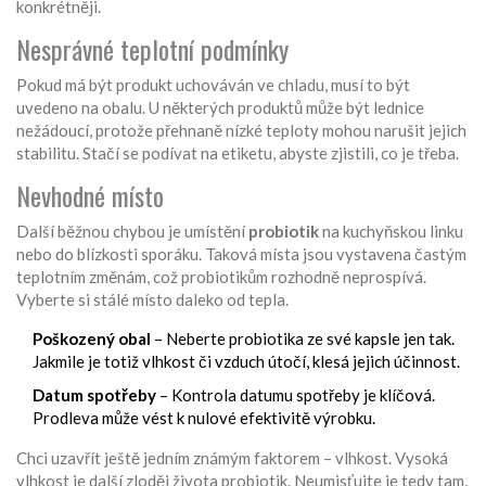
konkrétněji.
Nesprávné teplotní podmínky
Pokud má být produkt uchováván ve chladu, musí to být
uvedeno na obalu. U některých produktů může být lednice
nežádoucí, protože přehnaně nízké teploty mohou narušit jejich
stabilitu. Stačí se podívat na etiketu, abyste zjistili, co je třeba.
Nevhodné místo
Další běžnou chybou je umístění
probiotik
na kuchyňskou linku
nebo do blízkosti sporáku. Taková místa jsou vystavena častým
teplotním změnám, což probiotikům rozhodně neprospívá.
Vyberte si stálé místo daleko od tepla.
Poškozený obal
– Neberte probiotika ze své kapsle jen tak.
Jakmile je totiž vlhkost či vzduch útočí, klesá jejich účinnost.
Datum spotřeby
– Kontrola datumu spotřeby je klíčová.
Prodleva může vést k nulové efektivitě výrobku.
Chci uzavřít ještě jedním známým faktorem – vlhkost. Vysoká
vlhkost je další zloděj života probiotik. Neumisťujte je tedy tam,