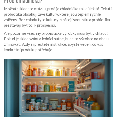
Proč chladnička?
Možná si kladete otázku, proč je chladnička tak důležitá. Tekutá
probiotika obsahují živé kultury, které jsou teplem rychle
zničeny. Bez chladu tyto kultury ztrácejí svou sílu a probiotika
přestávají být tolik prospěšná.
Ale pozor, ne všechny probiotické výrobky musí být v chladu!
Pokud je skladování v lednici nutné, bude to výrobce na obalu
zmiňovat. Vždy si přečtěte instrukce, abyste věděli, co váš
konkrétní produkt potřebuje.