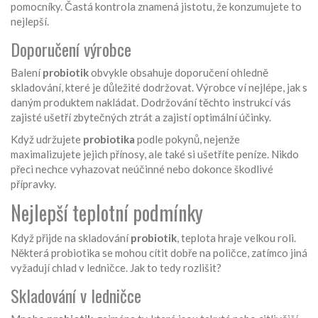
pomocníky. Častá kontrola znamená jistotu, že konzumujete to
nejlepší.
Doporučení výrobce
Balení
probiotik
obvykle obsahuje doporučení ohledně
skladování, které je důležité dodržovat. Výrobce ví nejlépe, jak s
daným produktem nakládat. Dodržování těchto instrukcí vás
zajisté ušetří zbytečných ztrát a zajistí optimální účinky.
Když udržujete
probiotika
podle pokynů, nejenže
maximalizujete jejich přínosy, ale také si ušetříte peníze. Nikdo
přeci nechce vyhazovat neúčinné nebo dokonce škodlivé
přípravky.
Nejlepší teplotní podmínky
Když přijde na skladování
probiotik
, teplota hraje velkou roli.
Některá probiotika se mohou cítit dobře na poličce, zatímco jiná
vyžadují chlad v ledničce. Jak to tedy rozlišit?
Skladování v ledničce