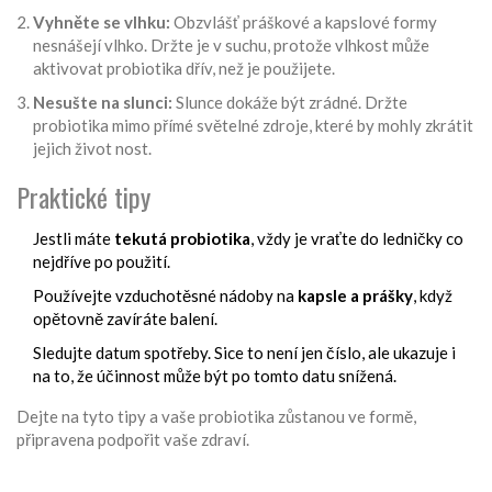
Vyhněte se vlhku:
Obzvlášť práškové a kapslové formy
nesnášejí vlhko. Držte je v suchu, protože vlhkost může
aktivovat probiotika dřív, než je použijete.
Nesušte na slunci:
Slunce dokáže být zrádné. Držte
probiotika mimo přímé světelné zdroje, které by mohly zkrátit
jejich život nost.
Praktické tipy
Jestli máte
tekutá probiotika
, vždy je vraťte do ledničky co
nejdříve po použití.
Používejte vzduchotěsné nádoby na
kapsle a prášky
, když
opětovně zavíráte balení.
Sledujte datum spotřeby. Sice to není jen číslo, ale ukazuje i
na to, že účinnost může být po tomto datu snížená.
Dejte na tyto tipy a vaše probiotika zůstanou ve formě,
připravena podpořit vaše zdraví.