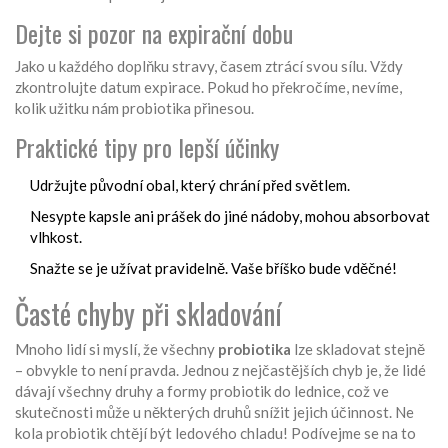
Dejte si pozor na expirační dobu
Jako u každého doplňku stravy, časem ztrácí svou sílu. Vždy
zkontrolujte datum expirace. Pokud ho překročíme, nevíme,
kolik užitku nám probiotika přinesou.
Praktické tipy pro lepší účinky
Udržujte původní obal, který chrání před světlem.
Nesypte kapsle ani prášek do jiné nádoby, mohou absorbovat
vlhkost.
Snažte se je užívat pravidelně. Vaše bříško bude vděčné!
Časté chyby při skladování
Mnoho lidí si myslí, že všechny
probiotika
lze skladovat stejně
– obvykle to není pravda. Jednou z nejčastějších chyb je, že lidé
dávají všechny druhy a formy probiotik do lednice, což ve
skutečnosti může u některých druhů snížit jejich účinnost. Ne
kola probiotik chtějí být ledového chladu! Podívejme se na to