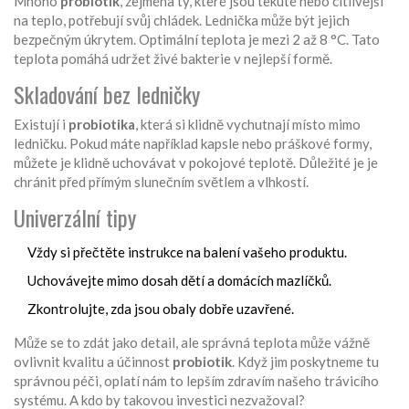
Mnoho
probiotik
, zejména ty, které jsou tekuté nebo citlivější
na teplo, potřebují svůj chládek. Lednička může být jejich
bezpečným úkrytem. Optimální teplota je mezi 2 až 8 °C. Tato
teplota pomáhá udržet živé bakterie v nejlepší formě.
Skladování bez ledničky
Existují i
probiotika
, která si klidně vychutnají místo mimo
ledničku. Pokud máte například kapsle nebo práškové formy,
můžete je klidně uchovávat v pokojové teplotě. Důležité je je
chránit před přímým slunečním světlem a vlhkostí.
Univerzální tipy
Vždy si přečtěte instrukce na balení vašeho produktu.
Uchovávejte mimo dosah dětí a domácích mazlíčků.
Zkontrolujte, zda jsou obaly dobře uzavřené.
Může se to zdát jako detail, ale správná teplota může vážně
ovlivnit kvalitu a účinnost
probiotik
. Když jim poskytneme tu
správnou péči, oplatí nám to lepším zdravím našeho trávicího
systému. A kdo by takovou investici nezvažoval?