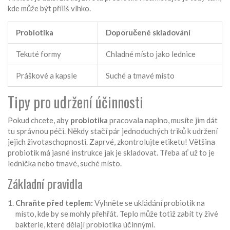
kde může být příliš vlhko.
Probiotika
Doporučené skladování
Tekuté formy
Chladné místo jako lednice
Práškové a kapsle
Suché a tmavé místo
Tipy pro udržení účinnosti
Pokud chcete, aby
probiotika
pracovala naplno, musíte jim dát
tu správnou péči. Někdy stačí pár jednoduchých triků k udržení
jejich životaschopnosti. Zaprvé, zkontrolujte etiketu! Většina
probiotik má jasné instrukce jak je skladovat. Třeba ať už to je
lednička nebo tmavé, suché místo.
Základní pravidla
Chraňte před teplem:
Vyhněte se ukládání probiotik na
místo, kde by se mohly přehřát. Teplo může totiž zabít ty živé
bakterie, které dělají probiotika účinnými.