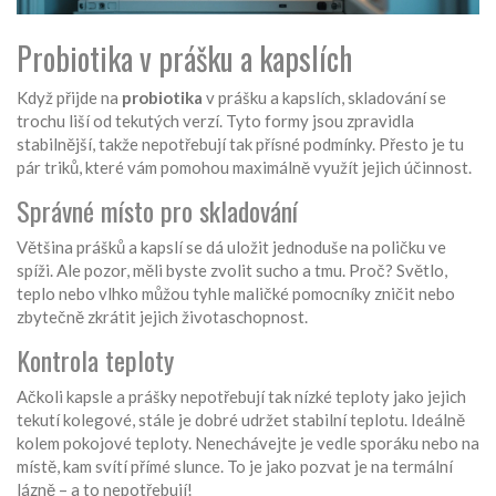
Probiotika v prášku a kapslích
Když přijde na
probiotika
v prášku a kapslích, skladování se
trochu liší od tekutých verzí. Tyto formy jsou zpravidla
stabilnější, takže nepotřebují tak přísné podmínky. Přesto je tu
pár triků, které vám pomohou maximálně využít jejich účinnost.
Správné místo pro skladování
Většina prášků a kapslí se dá uložit jednoduše na poličku ve
spíži. Ale pozor, měli byste zvolit sucho a tmu. Proč? Světlo,
teplo nebo vlhko můžou tyhle maličké pomocníky zničit nebo
zbytečně zkrátit jejich životaschopnost.
Kontrola teploty
Ačkoli kapsle a prášky nepotřebují tak nízké teploty jako jejich
tekutí kolegové, stále je dobré udržet stabilní teplotu. Ideálně
kolem pokojové teploty. Nenechávejte je vedle sporáku nebo na
místě, kam svítí přímé slunce. To je jako pozvat je na termální
lázně – a to nepotřebují!