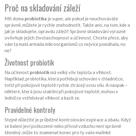
Proč na skladování záleží
Mít doma
probiotika
je super, ale pokud je neuchováváte
správně, můžete je rychle znehodnotit. Takže ano, na tom, kde a
jak je skladujete, opravdu záleží! Správné skladování výrazně
ovlivňuje jejich životaschopnost a účinnost. Chcete přece, aby
vám ta malá armáda mikroorganismů co nejvíce pomáhala, no
ne?
Životnost probiotik
Na účinnost
probiotik
má velký vliv teplota a vlhkost.
Například, probiotika, která potřebují uchování v chladničce,
totiž při pokojové teplotě rychle ztrácejí svou sílu. A naopak –
některé, která jsou stabilní při pokojové teplotě, mohou v
ledničce vstřebávat vlhkost a kazit se.
Pravidelné kontroly
Stejně důležité je průběžné kontrolování expirace a obalu. Když
se balení jeví poškozené nebo přívod vzduchu není správně
těsněný, může to znamenat konec pro ty vaše malinké