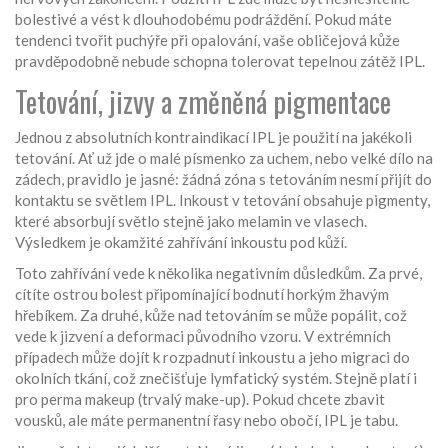
bolestivé a vést k dlouhodobému podráždění. Pokud máte
tendenci tvořit puchýře při opalování, vaše obličejová kůže
pravděpodobně nebude schopna tolerovat tepelnou zátěž IPL.
Tetování, jizvy a změněná pigmentace
Jednou z absolutních kontraindikací IPL je použití na jakékoli
tetování. Ať už jde o malé písmenko za uchem, nebo velké dílo na
zádech, pravidlo je jasné: žádná zóna s tetováním nesmí přijít do
kontaktu se světlem IPL. Inkoust v tetování obsahuje pigmenty,
které absorbují světlo stejně jako melamin ve vlasech.
Výsledkem je okamžité zahřívání inkoustu pod kůží.
Toto zahřívání vede k několika negativním důsledkům. Za prvé,
cítíte ostrou bolest připomínající bodnutí horkým žhavým
hřebíkem. Za druhé, kůže nad tetováním se může popálit, což
vede k jizvení a deformaci původního vzoru. V extrémních
případech může dojít k rozpadnutí inkoustu a jeho migraci do
okolních tkání, což znečišťuje lymfatický systém. Stejně platí i
pro perma makeup (trvalý make-up). Pokud chcete zbavit
vousků, ale máte permanentní řasy nebo obočí, IPL je tabu.