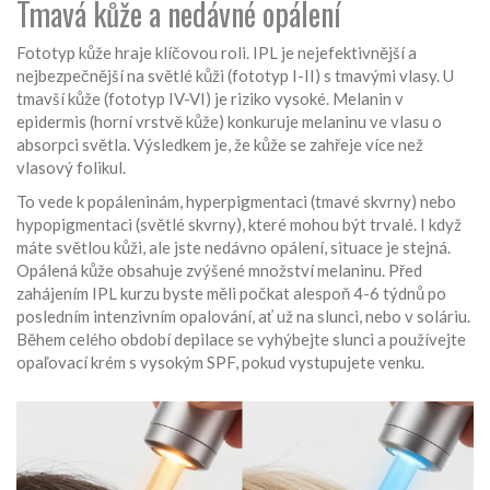
Tmavá kůže a nedávné opálení
Fototyp kůže hraje klíčovou roli. IPL je nejefektivnější a
nejbezpečnější na světlé kůži (fototyp I-II) s tmavými vlasy. U
tmavší kůže (fototyp IV-VI) je riziko vysoké. Melanin v
epidermis (horní vrstvě kůže) konkuruje melaninu ve vlasu o
absorpci světla. Výsledkem je, že kůže se zahřeje více než
vlasový folikul.
To vede k popáleninám, hyperpigmentaci (tmavé skvrny) nebo
hypopigmentaci (světlé skvrny), které mohou být trvalé. I když
máte světlou kůži, ale jste nedávno opálení, situace je stejná.
Opálená kůže obsahuje zvýšené množství melaninu. Před
zahájením IPL kurzu byste měli počkat alespoň 4-6 týdnů po
posledním intenzivním opalování, ať už na slunci, nebo v soláriu.
Během celého období depilace se vyhýbejte slunci a používejte
opaľovací krém s vysokým SPF, pokud vystupujete venku.