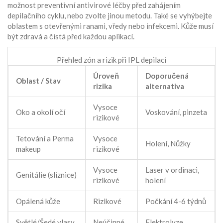
možnost preventivní antivirové léčby před zahájením
depilačního cyklu, nebo zvolte jinou metodu. Také se vyhýbejte
oblastem s otevřenými ranami, vředy nebo infekcemi. Kůže musí
být zdravá a čistá před každou aplikací.
Přehled zón a rizik při IPL depilaci
Úroveň
Doporučená
Oblast / Stav
rizika
alternativa
Vysoce
Oko a okolí očí
Voskování, pinzeta
rizikové
Tetování a Perma
Vysoce
Holení, Nůžky
makeup
rizikové
Vysoce
Laser v ordinaci,
Genitálie (sliznice)
rizikové
holení
Opálená kůže
Rizikové
Počkání 4-6 týdnů
Světlé/Šedé vlasy
Neúčinné
Elektrolyze