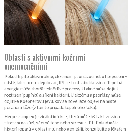
Oblasti s aktivními kožními
onemocněními
Pokud trpíte aktivní akné, ekzémem, psoriázou nebo herpesem v
místě, kde chcete depilovat, IPL je kontraindikováno. Tepelná
energie může zhoršit zánětlivé procesy. U akné může dojít k
roztržení pupínků a šíření bakterií. U ekzému a psoriázy může
dojít ke Koebnerovu jevu, kdy se nové léze objeví na místě
poranění kůže (v tomto případě tepelného šoku).
Herpes simplex je virální infekce, která může být aktivována
stresem na kůži, včetně tepelného stresu z IPL. Pokud máte
historii oparů v oblasti rtů nebo genitálií, konzultujte s lékařem