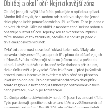
Obličej a okolí očí: Nejrizikovější zóna
Obličej je nejcitlivější částí těla, pokud jde o optickou epilaci.
Mnoho lidí si myslí, že si mohou odstranit vousky nebo jemné
chloupky na lících pomocí domácího IPL zařízení. Toto je jedna z
největších chyb. Kůže na obliči je mnohem tenčí než na nohou a
obsahuje hustou síť cév. Tepelný šok ze světelného impulsu
může snadno vést k zarudnutí, otokům a v horším případě k
trvalému poškození buněk.
Zvláštní pozornost si zaslouží oblast kolem očí. Nikdy, ale
opravdu nikdy, nesměřujte paprsek IPL přímo do očí ani v jejich
blízkosti. Světlo může projít sklerou (bílkem oka) a poškodit
sítnici. I když používáte ochranné brýle dodané s přístrojem,
riziko úniku světla je vysoké. Oční lékaři varují před jakýmikoli
procedurami s intenzivním světlem v této zóně bez přísného
lékařského dohledu. Pro odstranění nechtěných chloupků v
tomto regionu je bezpečnější sáhnout po vytrhování voskem
nebo pinzetou, nikoliv po fototerapii.
Dalšími problematickými místy na obliči jsou rtys a nosní křídla.
Tyto partie mají specifickou strukturu kůže a vyšší koncentraci
nervových zakončení. Použití IPL zde může být nesnesitelně