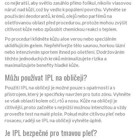
co nejkratší, aby světlo zasáhlo přímo folikul, nikoliv vlasovou
náruč nad kůží, což by vedlo k popálení povrchu. Vyhněte se
používání deodorantů, krémů, olejů nebo parfémů na
ošetřovanou oblast před procedurou, protože mohou zvýšit
citlivost kůže nebo způsobit chemickou reakci s teplem.
Po proceduri klidněte kůžu aloe verou nebo speciálním
uklidňujícím gelem. Nepřehřívejte tělo saunou, horkou lázní
nebo intenzivním sportem ihned po ošetření. Dodržováním
těchto jednoduchých kroků minimalizujete rizika a
maximalizujete benefity hladké kůže.
Můžu používat IPL na obličeji?
Použití IPL na obličeji je možné pouze s opatrností a s
přístrojem, který je specificky navržen pro tuto zónu. Vyhněte
se však oblasti kolem očí, rtů a nosu. Kůže na obličeji je
citlivější, proto začněte s nejnižší možnou intenzitou a vždy
proveďte test na malé ploše. Pokud máte citlivou pleť nebo
rosaceu, raději se IPL na obličeji vyhněte úplně.
Je IPL bezpečné pro tmavou pleť?