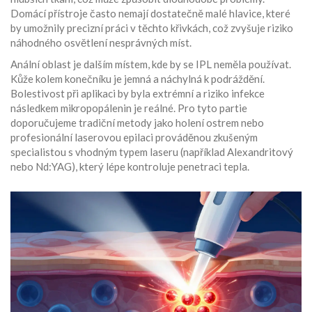
Domácí přístroje často nemají dostatečně malé hlavice, které
by umožnily precizní práci v těchto křivkách, což zvyšuje riziko
náhodného osvětlení nesprávných míst.
Anální oblast je dalším místem, kde by se IPL neměla používat.
Kůže kolem konečníku je jemná a náchylná k podráždění.
Bolestivost při aplikaci by byla extrémní a riziko infekce
následkem mikropopálenin je reálné. Pro tyto partie
doporučujeme tradiční metody jako holení ostrem nebo
profesionální laserovou epilaci prováděnou zkušeným
specialistou s vhodným typem laseru (například Alexandritový
nebo Nd:YAG), který lépe kontroluje penetraci tepla.