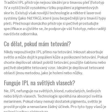
Tradiční IPL přístroje nejsou ideální pro tmavou pleť (fototyp
IV a vyšší) kvůli vysokému riziku popálení a pigmentových
skvrin. Existují však novější technologie a některé laserové
systémy (jako Nd:YAG), které jsou bezpečnější pro tmavší typy
pleti. Před koupí domácího přístroje si pečlivě prostudujte
specifikace a ujistěte se, že podporuje váš fototyp, nebo raději
navštivte odborníka.
Co dělat, pokud mám tetování?
Nikdy nepoužívejte IPL přímo na tetování. Inkoust absorbuje
světlo a může dojít k popálení kůže a poškození tetování. Pokud
chcete depilovat oblast poblíž tetování, použijte šablonu nebo
pečlivě obejděte tetovaný vzor. Ideální je depilovat tetované
oblasti jinou metodou, jako je holení nebo nůžky.
Funguje IPL na světlých vlasech?
Ne, IPL nefunguje na světlých, blond, rudozlatých, šedivých
nebo bílých vlasech. Technologie spoléhá na absorpci světla
melaninem. Pokud vlasy nemají dostatek pigmentu, světlo je
prostě projde a nenastane žádný účinek. Pro tyto typy vlasů je
nejlepší volbou elektrolyze.