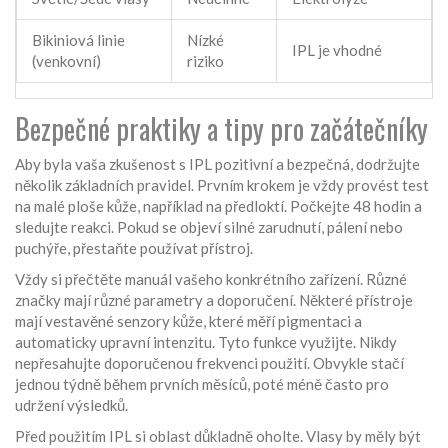
Bikiniová linie
Nízké
IPL je vhodné
(venkovní)
riziko
Bezpečné praktiky a tipy pro začátečníky
Aby byla vaša zkušenost s IPL pozitivní a bezpečná, dodržujte
několik základních pravidel. Prvním krokem je vždy provést test
na malé ploše kůže, například na předloktí. Počkejte 48 hodin a
sledujte reakci. Pokud se objeví silné zarudnutí, pálení nebo
puchýře, přestaňte používat přístroj.
Vždy si přečtěte manuál vašeho konkrétního zařízení. Různé
značky mají různé parametry a doporučení. Některé přístroje
mají vestavěné senzory kůže, které měří pigmentaci a
automaticky upravní intenzitu. Tyto funkce využijte. Nikdy
nepřesahujte doporučenou frekvenci použití. Obvykle stačí
jednou týdně během prvních měsíců, poté méně často pro
udržení výsledků.
Před použitím IPL si oblast důkladně oholte. Vlasy by měly být