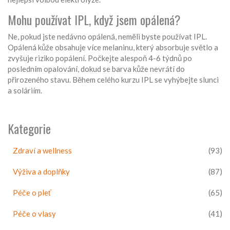
Mohu používat IPL, když jsem opálená?
Ne, pokud jste nedávno opálená, neměli byste používat IPL.
Opálená kůže obsahuje více melaninu, který absorbuje světlo a
zvyšuje riziko popálení. Počkejte alespoň 4-6 týdnů po
posledním opalování, dokud se barva kůže nevrátí do
přirozeného stavu. Během celého kurzu IPL se vyhýbejte slunci
a soláriím.
Kategorie
Zdraví a wellness
(93)
Výživa a doplňky
(87)
Péče o pleť
(65)
Péče o vlasy
(41)