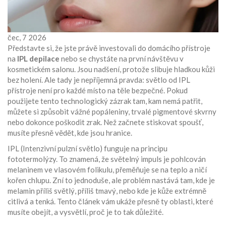
čec, 7 2026
Představte si, že jste právě investovali do domácího přístroje
na
IPL depilace
nebo se chystáte na první návštěvu v
kosmetickém salonu. Jsou nadšení, protože slibuje hladkou kůži
bez holení. Ale tady je nepříjemná pravda: světlo od IPL
přístroje není pro každé místo na těle bezpečné. Pokud
použijete tento technologický zázrak tam, kam nemá patřit,
můžete si způsobit vážné popáleniny, trvalé pigmentové skvrny
nebo dokonce poškodit zrak. Než začnete stiskovat spoušť,
musíte přesně vědět, kde jsou hranice.
IPL (Intenzivní pulzní světlo) funguje na principu
fototermolýzy. To znamená, že světelný impuls je pohlcován
melaninem ve vlasovém folikulu, přeměňuje se na teplo a ničí
kořen chlupu. Zní to jednoduše, ale problém nastává tam, kde je
melamin příliš světlý, příliš tmavý, nebo kde je kůže extrémně
citlivá a tenká. Tento článek vám ukáže přesně ty oblasti, které
musíte obejít, a vysvětlí, proč je to tak důležité.