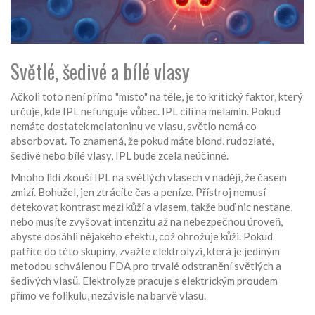
Světlé, šedivé a bílé vlasy
Ačkoli toto není přímo "místo" na těle, je to kritický faktor, který
určuje, kde IPL nefunguje vůbec. IPL cílí na melamin. Pokud
nemáte dostatek melatoninu ve vlasu, světlo nemá co
absorbovat. To znamená, že pokud máte blond, rudozlaté,
šedivé nebo bílé vlasy, IPL bude zcela neúčinné.
Mnoho lidí zkouší IPL na světlých vlasech v naději, že časem
zmizí. Bohužel, jen ztrácíte čas a peníze. Přístroj nemusí
detekovat kontrast mezi kůží a vlasem, takže buď nic nestane,
nebo musíte zvyšovat intenzitu až na nebezpečnou úroveň,
abyste dosáhli nějakého efektu, což ohrožuje kůži. Pokud
patříte do této skupiny, zvažte elektrolyzi, která je jediným
metodou schválenou FDA pro trvalé odstranění světlých a
šedivých vlasů. Elektrolyze pracuje s elektrickým proudem
přímo ve folikulu, nezávisle na barvě vlasu.