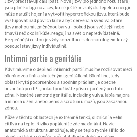
Jizvy představují další past. Nové jizvy (do jednoho roku staré)
jsou plné kolagenu a cév, které ještě nezralých. Tepelná energie
může narušit hojení a vytvořit hypertrofickou jizvu, která bude
vystupovat nad povrch kůže a být červená a svědivá. Staré
jizvy mohou mít změněnou barvu - pokud jsou světlejší nebo
tmavší než okolní kůže, reagují na světlo nepředvídatelně.
Bezpečnější cestou je vždy konzultace s dermatologem, který
posoudí stav jizvy individuálně.
Intimní partie a genitálie
Když mluvíme o depilaci intimních partií, musíme rozlišovat mezi
bikininovou linií a skutečnými genitáliemi. Bikini line, tedy
oblast krytá podprsenkou a spodním prádlem, je obecně
bezpečná pro IPL, pokud používáte přístroj určený pro tuto
zónu. Nicméně samotné genitálie, including vulva, labia majora
a minora u žen, anebo penis a scrotum u mužů, jsou zakázanou
zónou.
Kůže v těchto oblastech je extrémně tenká, slizniční a velmi
citlivá na teplo. Riziko popálení je zde maximální. Navíc,
anatomická struktura umožňuje, aby se teplo rychle šířilo do
hlubších tkání, což může způsobit dlouhodobé problémy.