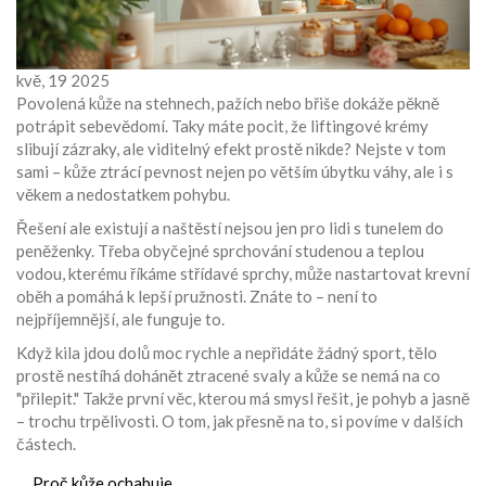
kvě, 19 2025
Povolená kůže na stehnech, pažích nebo břiše dokáže pěkně
potrápit sebevědomí. Taky máte pocit, že liftingové krémy
slibují zázraky, ale viditelný efekt prostě nikde? Nejste v tom
sami – kůže ztrácí pevnost nejen po větším úbytku váhy, ale i s
věkem a nedostatkem pohybu.
Řešení ale existují a naštěstí nejsou jen pro lidi s tunelem do
peněženky. Třeba obyčejné sprchování studenou a teplou
vodou, kterému říkáme střídavé sprchy, může nastartovat krevní
oběh a pomáhá k lepší pružnosti. Znáte to – není to
nejpříjemnější, ale funguje to.
Když kila jdou dolů moc rychle a nepřidáte žádný sport, tělo
prostě nestíhá dohánět ztracené svaly a kůže se nemá na co
"přilepit." Takže první věc, kterou má smysl řešit, je pohyb a jasně
– trochu trpělivosti. O tom, jak přesně na to, si povíme v dalších
částech.
Proč kůže ochabuje