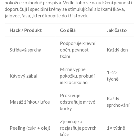
pokožce rozhodně prospívá. Vedle toho se na udržení pevnosti
doporučují i speciální krémy se stimulujícími složkami (káva,
jalovec, řasa), které koupíte do tří stovek.
Hack / Produkt
Co dělá
Jak často
Podporuje krevní
Střídavá sprcha
oběh, pevnost
Každý den
tkání
Mírně vypne
1–2×
Kávový zábal
pokožku, probudí
týdně
mikrocirkulaci
Prokrvuje,
Každý
Masáž žínkou/lufou
odstraňuje mrtvé
sprchování
buňky
Zjemňuje a
Peeling (cukr + olej)
rozjasňuje povrch
1× týdně
kůže