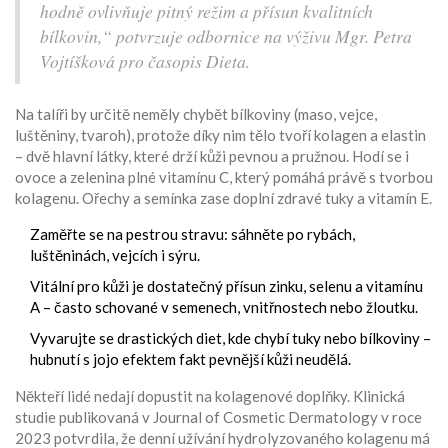
hodně ovlivňuje pitný režim a přísun kvalitních
bílkovin,“ potvrzuje odbornice na výživu Mgr. Petra
Vojtíšková pro časopis Dieta.
Na talíři by určitě neměly chybět bílkoviny (maso, vejce,
luštěniny, tvaroh), protože díky nim tělo tvoří kolagen a elastin
– dvě hlavní látky, které drží kůži pevnou a pružnou. Hodí se i
ovoce a zelenina plné vitamínu C, který pomáhá právě s tvorbou
kolagenu. Ořechy a semínka zase doplní zdravé tuky a vitamín E.
Zaměřte se na pestrou stravu: sáhněte po rybách,
luštěninách, vejcích i sýru.
Vitální pro kůži je dostatečný přísun zinku, selenu a vitamínu
A – často schované v semenech, vnitřnostech nebo žloutku.
Vyvarujte se drastických diet, kde chybí tuky nebo bílkoviny –
hubnutí s jojo efektem fakt pevnější kůži neudělá.
Někteří lidé nedají dopustit na kolagenové doplňky. Klinická
studie publikovaná v Journal of Cosmetic Dermatology v roce
2023 potvrdila, že denní užívání hydrolyzovaného kolagenu má