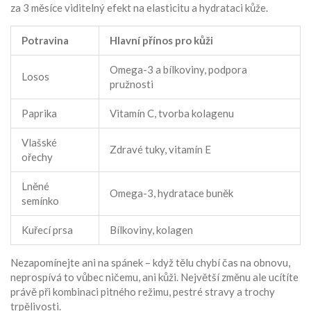
za 3 měsíce viditelný efekt na elasticitu a hydrataci kůže.
Potravina
Hlavní přínos pro kůži
Omega-3 a bílkoviny, podpora
Losos
pružnosti
Paprika
Vitamín C, tvorba kolagenu
Vlašské
Zdravé tuky, vitamín E
ořechy
Lněné
Omega-3, hydratace buněk
semínko
Kuřecí prsa
Bílkoviny, kolagen
Nezapomínejte ani na spánek – když tělu chybí čas na obnovu,
neprospívá to vůbec ničemu, ani kůži. Největší změnu ale ucítíte
právě při kombinaci pitného režimu, pestré stravy a trochy
trpělivosti.