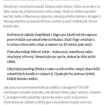
Skvělá je i obyčejná masáž žínkou nebo lufou. Kůže se prokrví a
díky tomu líp přijímá krémy nebo oleje. Hodí se třeba masážní
kartáč nebo silikonová rukavice, obojí pořídíte běžně v drogerii.
Nezapomeňte na masáž břicha, stehen a paží, klidně pár minut
každý den.
Kofeinové zábaly (například z lógru po kávě) mírně napnou
povrch kůže a probudí mikrocirkulaci. Stačí lógr smíchat s
trochou olivového oleje a nanést na 10 minut, pak smýt.
Pokožka miluje tělové oleje – kokosový, mandlový nebo
obyčejný olivový. Vmasírujte po sprše, dokud je tělo ještě
vlhké.
Obyčejný peeling (třeba z cukru a olivového oleje) zbaví kůži
odumřelých buněk a rozjasní ji. Opakujte ho jednou týdně,
klidně domácí směsí.
Jak jsou na tom kosmetické produkty z drogerie? Určitě
nečekejte zásadní zázraky, ale aktivní látky jako retinol, vitamin
C, kolagen nebo peptidy opravdu mají v péči svůj smysl.
Hydratace je základ a lehký gel s kyselinou hyaluronovou