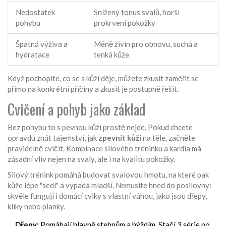
Nedostatek
Snížený tonus svalů, horší
pohybu
prokrvení pokožky
Špatná výživa a
Méně živin pro obnovu, suchá a
hydratace
tenká kůže
Když pochopíte, co se s kůží děje, můžete zkusit zaměřit se
přímo na konkrétní příčiny a zkusit je postupně řešit.
Cvičení a pohyb jako základ
Bez pohybu to s pevnou kůží prostě nejde. Pokud chcete
opravdu znát tajemství, jak
zpevnit kůži
na těle, začněte
pravidelně cvičit. Kombinace silového tréninku a kardia má
zásadní vliv nejen na svaly, ale i na kvalitu pokožky.
Silový trénink pomáhá budovat svalovou hmotu, na které pak
kůže lépe "sedí" a vypadá mladší. Nemusíte hned do posilovny:
skvěle fungují i domácí cviky s vlastní váhou, jako jsou dřepy,
kliky nebo planky.
Dřepy:
Pomáhají hlavně stehnům a hýždím. Stačí 3 série po