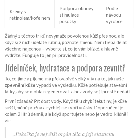
Podpora obnovy,
Podle
Krémy s
stimulace
návodu
retinolem/kofeinem
pokožky
výrobce
Žádný z těchto triků nevymaže povolenou kůži přes noc, ale
když si z nich uděláte rutinu, poznáte změnu. Není třeba dělat
všechno najednou – vyberte si, co je vám blízké, a hlavně
vydržte. Funguje to jen při pravidelnosti.
Jídelníček, hydratace a podpora zevnitř
To, co jíme a pijeme, má překvapivě velký vliv na to, jak naše
zpevnění kůže
vypadá ve výsledku. Kůže potřebuje stavební
látky, aby se mohla regenerovat, a bez vody se jí prostě nedaří.
První zásada? Pít dost vody. Když tělu chybí tekutiny, je kůže
sušší, méně pružná a rychleji se tvoří vrásky. Doporučení je
kolem 2 litrů denně, ale když sportujete nebo je vedro, klidně i
víc.
„Pokožka je největší orgán těla a její elasticitu