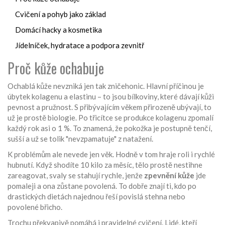
Cvičení a pohyb jako základ
Domácí hacky a kosmetika
Jídelníček, hydratace a podpora zevnitř
Proč kůže ochabuje
Ochablá kůže nevzniká jen tak zničehonic. Hlavní příčinou je
úbytek kolagenu a elastinu – to jsou bílkoviny, které dávají kůži
pevnost a pružnost. S přibývajícím věkem přirozeně ubývají, to
už je prostě biologie. Po třicítce se produkce kolagenu zpomalí
každý rok asi o 1 %. To znamená, že pokožka je postupně tenčí,
sušší a už se tolik "nevzpamatuje" z natažení.
K problémům ale nevede jen věk. Hodně v tom hraje roli i rychlé
hubnutí. Když shodíte 10 kilo za měsíc, tělo prostě nestihne
zareagovat, svaly se stahují rychle, jenže
zpevnění kůže
jde
pomaleji a ona zůstane povolená. To dobře znají ti, kdo po
drastických dietách najednou řeší povislá stehna nebo
povolené břicho.
Trochu překvapivě pomáhá i pravidelné cvičení. Lidé, kteří