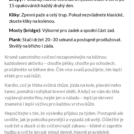
15 opakováních každý druhý den.
Kliky:
Zpevní paže a celý trup. Pokud nezvládnete klasické,
zkuste kliky na kolenou.
Mosty (bridge):
Výborné pro zadek a spodní část zad.
Plank:
Stačí držet 20–30 sekund a postupně prodlužovat.
Skvělý na břicho i záda.
Kromě samotného cvičení nezapomínejte na běžnou
každodenní aktivitu – choďte pěšky, choďte po schodech,
protáhněte se během dne. Čím více svalů použijete, tím lepší
efekt pro vaši kůži.
Kardio, což je třeba svižná chůze, jízda na kole, plavání nebo
tanec, pomáhá rozhýbat krevní oběh. A když se vám do těla
vyplavují endorfiny, nejde jen o náladu – lepší prokrvení
znamená i lepší výživu pro každou vrstvu kůže.
Nepočítejte s tím, že výsledky přijdou za týden. Postupně ale
uvidíte, jak je pokožka pevnější a vypadá zdravěji. Důležité je
vydržet a zkusit si do cvičení najít zábavu – klidně si zapněte
hudbu a cvičte jen pár minut denně, hlavně pravidelně.