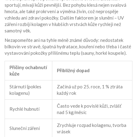
sportují, mívají kůži pevnější. Bez pohybu klesá nejen svalová
hmota, ale také prokrvení a výměna živin, což neprospěje
vzhledu ani zdraví pokožky. Dalším faktorem je slunění – UV
záření rozbíjí kolagen v hlubších vrstvách kůže rychleji než
samotný věk.
Nezapomeňte ani na tyhle méně známé důvody: nedostatek
bílkovin ve stravě, špatná hydratace, kouření nebo třeba i časté
vystavování pokožky přílišnému teplu (sauny, horké koupele).
Příčiny ochabnutí
Přibližný dopad
kůže
Stárnutí (pokles
Začíná už po 25. roce, 1 % ztráta
kolagenu)
každý rok
Často vede k povislé kůži, zvlášť
Rychlé hubnutí
nad 5 kg/měsíc
Zrychluje rozpad kolagenu, tvorba
Sluneční záření
vrásek