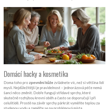
Domácí hacky a kosmetika
Doma toho pro
zpevnění kůže
zvládnete víc, než si většina lidí
myslí. Nejdůležitější je pravidelnost – jednorázová péče nemá
šanci něco změnit. Dobře fungují střídavé sprchy, které
skutečně rozhýbou krevní oběh a často se doporučují i při
celulitidě. Prostě na závěr sprchy párkrát vyměňte teplou za
studenou vodu a zaměřte se na problémová místa.