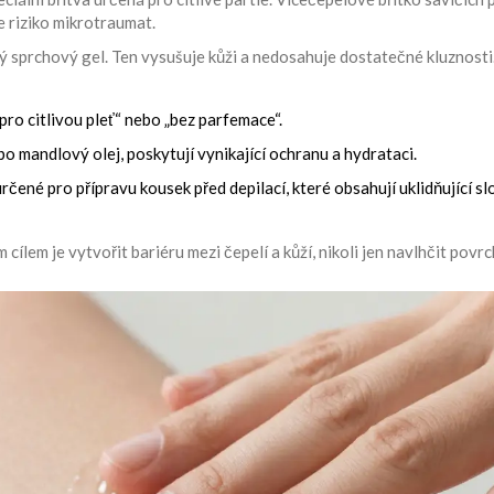
je riziko mikrotraumat.
 sprchový gel. Ten vysušuje kůži a nedosahuje dostatečné kluznosti
ro citlivou pleť“ nebo „bez parfemace“.
bo mandlový olej, poskytují vynikající ochranu a hydrataci.
rčené pro přípravu kousek před depilací, které obsahují uklidňující sl
ílem je vytvořit bariéru mezi čepelí a kůží, nikoli jen navlhčit povrc