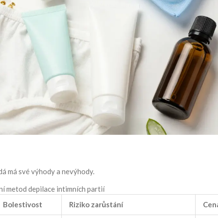
aždá má své výhody a nevýhody.
í metod depilace intimních partií
Bolestivost
Riziko zarůstání
Cen