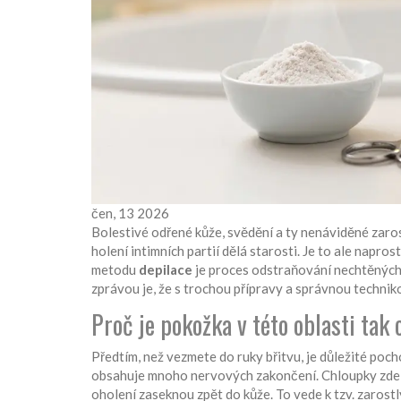
čen, 13 2026
Bolestivé odřené kůže, svědění a ty nenáviděné zaro
holení intimních partií dělá starosti. Je to ale napr
metodu
depilace
je
proces odstraňování nechtěných 
zprávou je, že s trochou přípravy a správnou techni
Proč je pokožka v této oblasti tak 
Předtím, než vezmete do ruky břitvu, je důležité pocho
obsahuje mnoho nervových zakončení. Chloupky zde js
oholení zaseknou zpět do kůže. To vede k tzv.
zarost