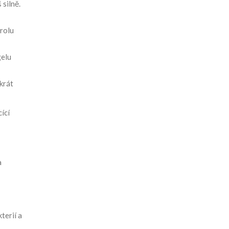
 silně.
rolu
gelu
krát
ící
a
terií a