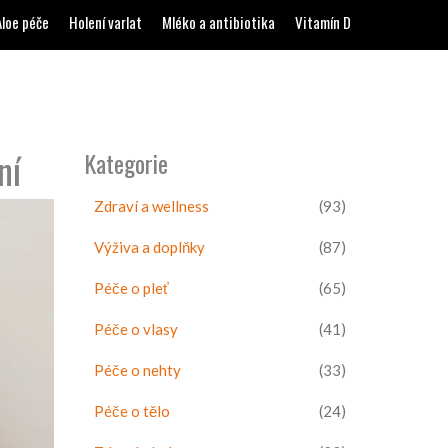
Aloe péče
Holení varlat
Mléko a antibiotika
Vitamín D
ní
Kategorie
Zdraví a wellness
(93)
Výživa a doplňky
(87)
Péče o pleť
(65)
Péče o vlasy
(41)
Péče o nehty
(33)
Péče o tělo
(24)