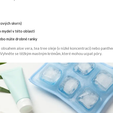
tových skvrn)
mydel v této oblasti
 nebo máte drobné ranky
obsahem aloe vera, tea tree oleje (v nízké koncentraci) nebo panthe
y. Vyhněte se těžkým mastným krémům, které mohou ucpat póry.