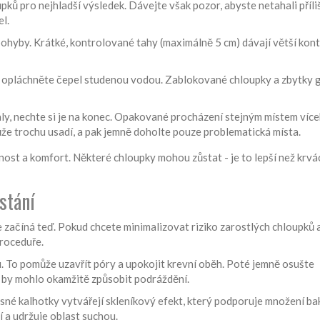
ků pro nejhladší výsledek. Dávejte však pozor, abyste netahali příliš
l.
ohyby. Krátké, kontrolované tahy (maximálně 5 cm) dávají větší kont
opláchněte čepel studenou vodou. Zablokované chloupky a zbytky 
aly, nechte si je na konec. Opakované procházení stejným místem více
kůže trochu usadí, a pak jemně doholte pouze problematická místa.
nost a komfort. Některé chloupky mohou zůstat - je to lepší než krvác
stání
e začíná teď. Pokud chcete minimalizovat riziko zarostlých chloupků 
proceduře.
 To pomůže uzavřít póry a upokojit krevní oběh. Poté jemně osušte
ní by mohlo okamžitě způsobit podráždění.
sné kalhotky vytvářejí skleníkový efekt, který podporuje množení bak
 a udržuje oblast suchou.