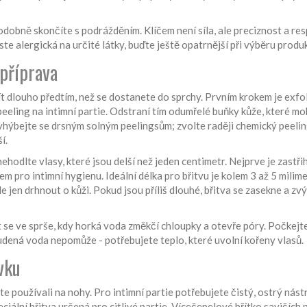
dobně skončíte s podrážděním. Klíčem není síla, ale preciznost a res
ste alergická na určité látky, buďte ještě opatrnější při výběru produ
 příprava
t dlouho předtím, než se dostanete do sprchy. Prvním krokem je exfol
eling na intimní partie. Odstraní tím odumřelé buňky kůže, které m
hýbejte se drsným solným peelingsům; zvolte raději chemický peelin
í.
hodlte vlasy, které jsou delší než jeden centimetr. Nejprve je zastři
 pro intimní hygienu. Ideální délka pro břitvu je kolem 3 až 5 milime
de jen drhnout o kůži. Pokud jsou příliš dlouhé, břitva se zasekne a zvý
 se ve sprše, kdy horká voda změkčí chloupky a otevře póry. Počkejt
udená voda nepomůže - potřebujete teplo, které uvolní kořeny vlasů.
vku
e používali na nohy. Pro intimní partie potřebujete čistý, ostrý nástr
ciální břitva určená pro citlivé partie. Vícečepelové břítko savičích 