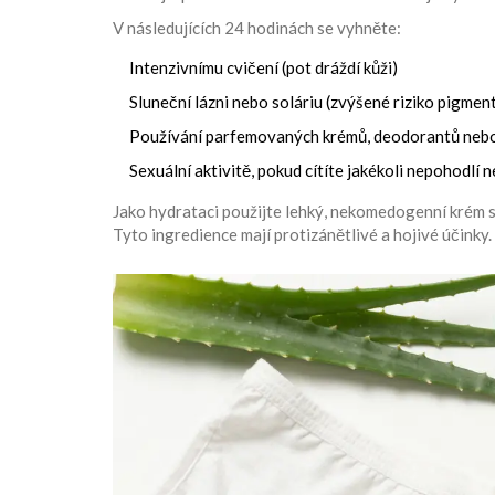
V následujících 24 hodinách se vyhněte:
Intenzivnímu cvičení (pot dráždí kůži)
Sluneční lázni nebo soláriu (zvýšené riziko pigmen
Používání parfemovaných krémů, deodorantů nebo 
Sexuální aktivitě, pokud cítíte jakékoli nepohodlí
Jako hydrataci použijte lehký, nekomedogenní krém s 
Tyto ingredience mají protizánětlivé a hojivé účink