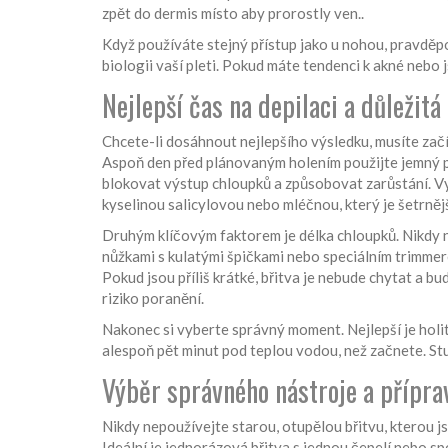
zpět do dermis místo aby prorostly ven
.
.
Když používáte stejný přístup jako u nohou, pravděpo
biologii vaší pleti. Pokud máte tendenci k akné nebo j
Nejlepší čas na depilaci a důležitá
Chcete-li dosáhnout nejlepšího výsledku, musíte začí
Aspoň den před plánovaným holením použijte jemný pe
blokovat výstup chloupků a způsobovat zarůstání. Vy
kyselinou salicylovou nebo mléčnou, který je šetrnějš
Druhým klíčovým faktorem je délka chloupků. Nikdy ne
nůžkami s kulatými špičkami nebo speciálním trimmerem
Pokud jsou příliš krátké, břitva je nebude chytat a bu
riziko poranění.
Nakonec si vyberte správný moment. Nejlepší je holit
alespoň pět minut pod teplou vodou, než začnete. St
Výběr správného nástroje a přípra
Nikdy nepoužívejte starou, otupělou břitvu, kterou jst
Ideální je jednorázová břitva s jednou čepelí nebo spe