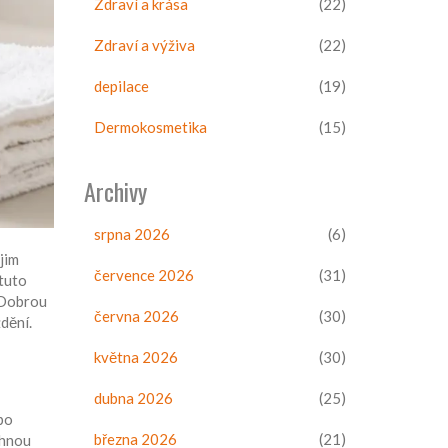
Zdraví a krása
(22)
Zdraví a výživa
(22)
depilace
(19)
Dermokosmetika
(15)
Archivy
srpna 2026
(6)
jim
července 2026
(31)
 tuto
 Dobrou
června 2026
(30)
dění.
května 2026
(30)
dubna 2026
(25)
po
března 2026
(21)
ohnou