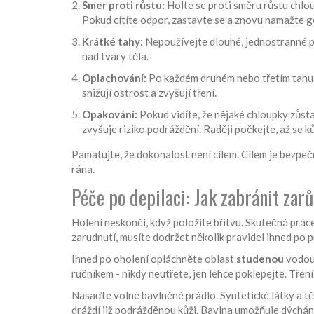
Smer proti růstu:
Holte se proti směru růstu chloup
Pokud cítíte odpor, zastavte se a znovu namažte ge
Krátké tahy:
Nepoužívejte dlouhé, jednostranné p
nad tvary těla.
Oplachování:
Po každém druhém nebo třetím tahu 
snižují ostrost a zvyšují tření.
Opakování:
Pokud vidíte, že nějaké chloupky zůst
zvyšuje riziko podráždění. Raději počkejte, až se 
Pamatujte, že dokonalost není cílem. Cílem je bezpeč
rána.
Péče po depilaci: Jak zabránit zarů
Holení neskončí, když položíte břitvu. Skutečná prác
zarudnutí, musíte dodržet několik pravidel ihned po 
Ihned po oholení opláchněte oblast
studenou
vodou.
ručníkem - nikdy neutřete, jen lehce poklepejte. Tře
Nasaďte volné bavlněné prádlo. Syntetické látky a tě
dráždí již podrážděnou kůži. Bavlna umožňuje dýchání