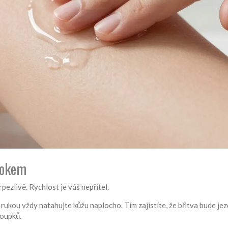
rokem
ezlivě. Rychlost je váš nepřítel.
u rukou vždy natahujte kůžu naplocho. Tím zajistíte, že břitva bude jez
loupků.