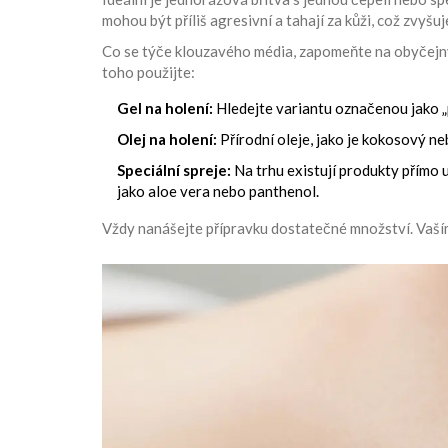
mohou být příliš agresivní a tahají za kůži, což zvyšu
Co se týče klouzavého média, zapomeňte na obyčejný
toho použijte:
Gel na holení:
Hledejte variantu označenou jako „p
Olej na holení:
Přírodní oleje, jako je kokosový ne
Speciální spreje:
Na trhu existují produkty přímo u
jako aloe vera nebo panthenol.
Vždy nanášejte přípravku dostatečné množství. Vaším c