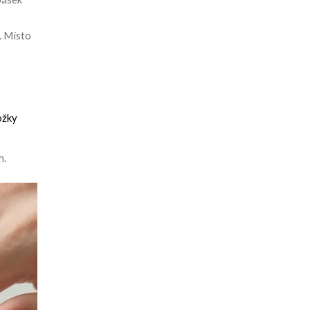
. Místo
ožky
h.