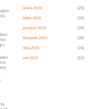
února 2026
(25)
pekt k
ktů.
ledna 2026
(26)
prosince 2025
(29)
iace.
listopadu 2025
(30)
ohou
g s
října 2025
(24)
hněte
září 2025
(11)
trů.
šíte
e
oj.
pásek