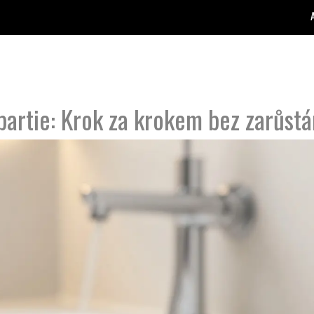
 partie: Krok za krokem bez zarůstá