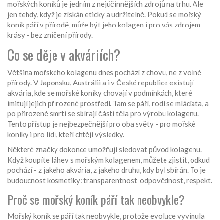
mořských koníků je jedním z nejúčinnějších zdrojů na trhu. Ale
jen tehdy, když je získán eticky a udržitelně. Pokud se mořský
koník páří v přírodě, může být jeho kolagen i pro vás zdrojem
krásy - bez zničení přírody.
Co se děje v akváriích?
Většina mořského kolagenu dnes pochází z chovu, ne z volné
přírody. V Japonsku, Austrálii a i v České republice existují
akvária, kde se mořské koníky chovají v podmínkách, které
imitují jejich přirozené prostředí. Tam se páří, rodí se mláďata, a
po přirozené smrti se sbírají části těla pro výrobu kolagenu.
Tento přístup je nejbezpečnější pro oba světy - pro mořské
koníky i pro lidi, kteří chtějí výsledky.
Některé značky dokonce umožňují sledovat původ kolagenu.
Když koupíte láhev s mořským kolagenem, můžete zjistit, odkud
pochází - z jakého akvária, z jakého druhu, kdy byl sbírán. To je
budoucnost kosmetiky: transparentnost, odpovědnost, respekt.
Proč se mořský koník páří tak neobvykle?
Mořský koník se páří tak neobvykle, protože evoluce vyvinula