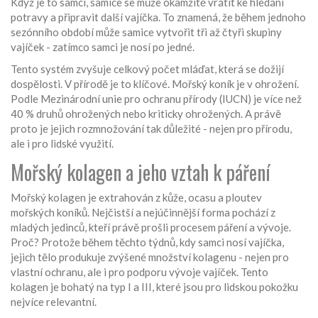
Když je to samci, samice se může okamžitě vrátit ke hledání
potravy a připravit další vajíčka. To znamená, že během jednoho
sezónního období může samice vytvořit tři až čtyři skupiny
vajíček - zatímco samci je nosí po jedné.
Tento systém zvyšuje celkový počet mláďat, která se dožijí
dospělosti. V přírodě je to klíčové. Mořský koník je v ohrožení.
Podle Mezinárodní unie pro ochranu přírody (IUCN) je více než
40 % druhů ohrožených nebo kriticky ohrožených. A právě
proto je jejich rozmnožování tak důležité - nejen pro přírodu,
ale i pro lidské využití.
Mořský kolagen a jeho vztah k páření
Mořský kolagen je extrahován z kůže, ocasu a ploutev
mořských koníků. Nejčistší a nejúčinnější forma pochází z
mladých jedinců, kteří právě prošli procesem páření a vývoje.
Proč? Protože během těchto týdnů, kdy samci nosí vajíčka,
jejich tělo produkuje zvýšené množství kolagenu - nejen pro
vlastní ochranu, ale i pro podporu vývoje vajíček. Tento
kolagen je bohatý na typ I a III, které jsou pro lidskou pokožku
nejvíce relevantní.