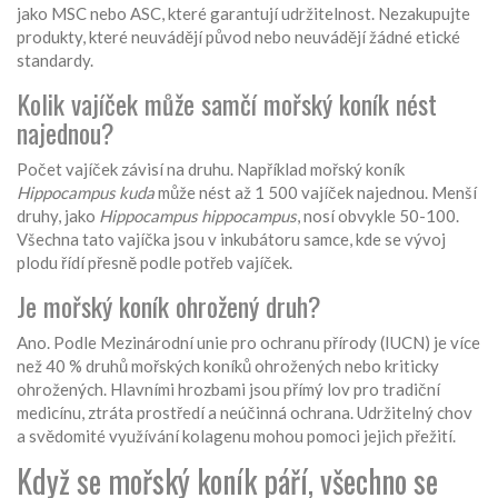
jako MSC nebo ASC, které garantují udržitelnost. Nezakupujte
produkty, které neuvádějí původ nebo neuvádějí žádné etické
standardy.
Kolik vajíček může samčí mořský koník nést
najednou?
Počet vajíček závisí na druhu. Například mořský koník
Hippocampus kuda
může nést až 1 500 vajíček najednou. Menší
druhy, jako
Hippocampus hippocampus
, nosí obvykle 50-100.
Všechna tato vajíčka jsou v inkubátoru samce, kde se vývoj
plodu řídí přesně podle potřeb vajíček.
Je mořský koník ohrožený druh?
Ano. Podle Mezinárodní unie pro ochranu přírody (IUCN) je více
než 40 % druhů mořských koníků ohrožených nebo kriticky
ohrožených. Hlavními hrozbami jsou přímý lov pro tradiční
medicínu, ztráta prostředí a neúčinná ochrana. Udržitelný chov
a svědomité využívání kolagenu mohou pomoci jejich přežití.
Když se mořský koník páří, všechno se