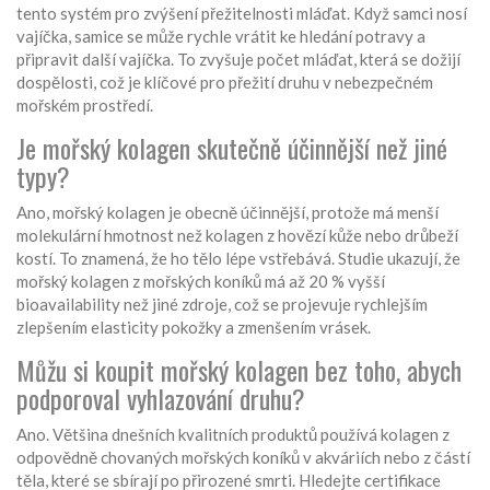
tento systém pro zvýšení přežitelnosti mláďat. Když samci nosí
vajíčka, samice se může rychle vrátit ke hledání potravy a
připravit další vajíčka. To zvyšuje počet mláďat, která se dožijí
dospělosti, což je klíčové pro přežití druhu v nebezpečném
mořském prostředí.
Je mořský kolagen skutečně účinnější než jiné
typy?
Ano, mořský kolagen je obecně účinnější, protože má menší
molekulární hmotnost než kolagen z hovězí kůže nebo drůbeží
kostí. To znamená, že ho tělo lépe vstřebává. Studie ukazují, že
mořský kolagen z mořských koníků má až 20 % vyšší
bioavailability než jiné zdroje, což se projevuje rychlejším
zlepšením elasticity pokožky a zmenšením vrásek.
Můžu si koupit mořský kolagen bez toho, abych
podporoval vyhlazování druhu?
Ano. Většina dnešních kvalitních produktů používá kolagen z
odpovědně chovaných mořských koníků v akváriích nebo z částí
těla, které se sbírají po přirozené smrti. Hledejte certifikace