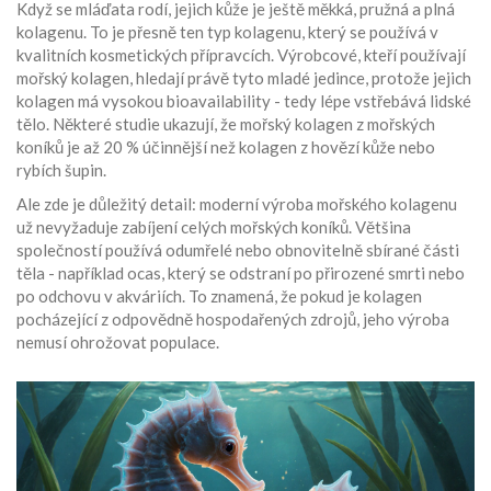
Když se mláďata rodí, jejich kůže je ještě měkká, pružná a plná
kolagenu. To je přesně ten typ kolagenu, který se používá v
kvalitních kosmetických přípravcích. Výrobcové, kteří používají
mořský kolagen, hledají právě tyto mladé jedince, protože jejich
kolagen má vysokou bioavailability - tedy lépe vstřebává lidské
tělo. Některé studie ukazují, že mořský kolagen z mořských
koníků je až 20 % účinnější než kolagen z hovězí kůže nebo
rybích šupin.
Ale zde je důležitý detail: moderní výroba mořského kolagenu
už nevyžaduje zabíjení celých mořských koníků. Většina
společností používá odumřelé nebo obnovitelně sbírané části
těla - například ocas, který se odstraní po přirozené smrti nebo
po odchovu v akváriích. To znamená, že pokud je kolagen
pocházející z odpovědně hospodařených zdrojů, jeho výroba
nemusí ohrožovat populace.