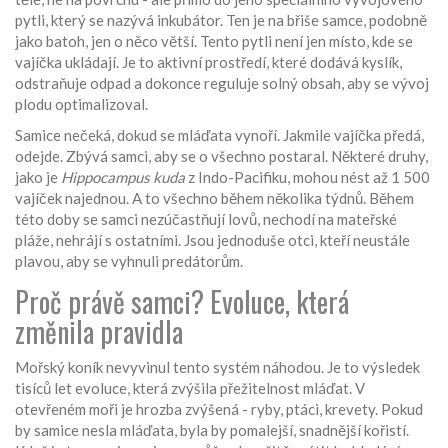
pytli, který se nazývá inkubátor. Ten je na břiše samce, podobně
jako batoh, jen o něco větší. Tento pytli není jen místo, kde se
vajíčka ukládají. Je to aktivní prostředí, které dodává kyslík,
odstraňuje odpad a dokonce reguluje solný obsah, aby se vývoj
plodu optimalizoval.
Samice nečeká, dokud se mláďata vynoří. Jakmile vajíčka předá,
odejde. Zbývá samci, aby se o všechno postaral. Některé druhy,
jako je
Hippocampus kuda
z Indo-Pacifiku, mohou nést až 1 500
vajíček najednou. A to všechno během několika týdnů. Během
této doby se samci nezúčastňují lovů, nechodí na mateřské
pláže, nehrájí s ostatními. Jsou jednoduše otci, kteří neustále
plavou, aby se vyhnuli predátorům.
Proč právě samci? Evoluce, která
změnila pravidla
Mořský koník nevyvinul tento systém náhodou. Je to výsledek
tisíců let evoluce, která zvýšila přežitelnost mláďat. V
otevřeném moři je hrozba zvýšená - ryby, ptáci, krevety. Pokud
by samice nesla mláďata, byla by pomalejší, snadnější kořistí.