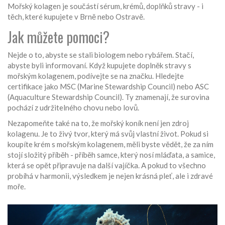
Mořský kolagen je součástí sérum, krémů, doplňků stravy - i
těch, které kupujete v Brně nebo Ostravě.
Jak můžete pomoci?
Nejde o to, abyste se stali biologem nebo rybářem. Stačí,
abyste byli informovaní. Když kupujete doplněk stravy s
mořským kolagenem, podívejte se na značku. Hledejte
certifikace jako MSC (Marine Stewardship Council) nebo ASC
(Aquaculture Stewardship Council). Ty znamenají, že surovina
pochází z udržitelného chovu nebo lovů.
Nezapomeňte také na to, že mořský koník není jen zdroj
kolagenu. Je to živý tvor, který má svůj vlastní život. Pokud si
koupíte krém s mořským kolagenem, měli byste vědět, že za ním
stojí složitý příběh - příběh samce, který nosí mláďata, a samice,
která se opět připravuje na další vajíčka. A pokud to všechno
probíhá v harmonii, výsledkem je nejen krásná pleť, ale i zdravé
moře.