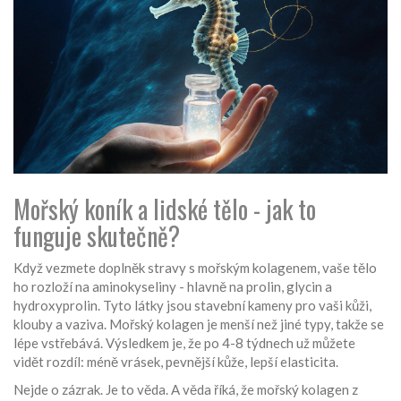
Mořský koník a lidské tělo - jak to
funguje skutečně?
Když vezmete doplněk stravy s mořským kolagenem, vaše tělo
ho rozloží na aminokyseliny - hlavně na prolin, glycin a
hydroxyprolin. Tyto látky jsou stavební kameny pro vaši kůži,
klouby a vaziva. Mořský kolagen je menší než jiné typy, takže se
lépe vstřebává. Výsledkem je, že po 4-8 týdnech už můžete
vidět rozdíl: méně vrásek, pevnější kůže, lepší elasticita.
Nejde o zázrak. Je to věda. A věda říká, že mořský kolagen z