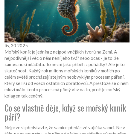
lis, 30 2025
Mořský koník je jedním z nejpodivnějších tvorů na Zemi. A
nejpodivnější věc o něm není jeho tvář nebo ocas - je to, že
samec
nosí mláďata. To nezní jako příběh z pohádky? Ale je to
skutečnost. Každý rok miliony mořských koníků v mořích po
celém světě procházejí stejným neobvyklým procesem páření,
který se liší od všech ostatních obratlovců. A přestože se o něm
mluví málo, tento proces má přímý vliv na to, proč je mořský
kolagen tak ceněný.
Co se vlastně děje, když se mořský koník
páří?
Nejprve si představte, že samice předá své vajíčka samci. Ne v
těle, ne na povrchu - ale přímo do jeho speciálního vývojového