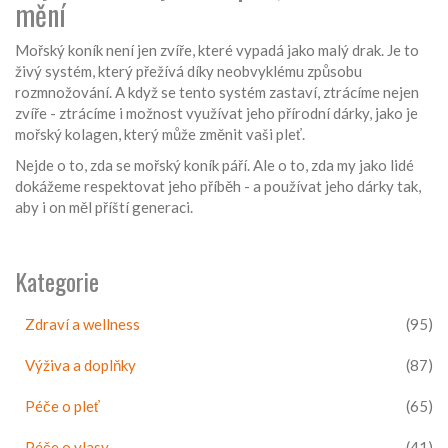
mění
Mořský koník není jen zvíře, které vypadá jako malý drak. Je to
živý systém, který přežívá díky neobvyklému způsobu
rozmnožování. A když se tento systém zastaví, ztrácíme nejen
zvíře - ztrácíme i možnost využívat jeho přírodní dárky, jako je
mořský kolagen, který může změnit vaši pleť.
Nejde o to, zda se mořský koník páří. Ale o to, zda my jako lidé
dokážeme respektovat jeho příběh - a používat jeho dárky tak,
aby i on měl příští generaci.
Kategorie
Zdraví a wellness
(95)
Výživa a doplňky
(87)
Péče o pleť
(65)
Péče o vlasy
(41)