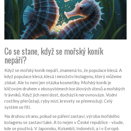
Co se stane, když se mořský koník
nepáří?
Když se mořský koník nepáří, znamená to, že populace klesá. A
když populace klesá, klesá i množství kolagenu, který můžeme
získat. Ale to není jen otázka kosmetiky. Mořský koník je
klíčovým druhem v ekosystémech korálových útesů a mořských
trávníků. Když jich není dost, dochází k nerovnováze. Vodní
rostliny přerůstají, ryby mizí, krevety se přemnožují. Celý
systém se řítí.
Na druhou stranu, pokud se páření zastaví, výroba mořského
kolagenu se zastaví také. A to nejen v České republice - všude,
kde se používá. V Japonsku, Kolumbii, Indonésii, a i v Evropě.