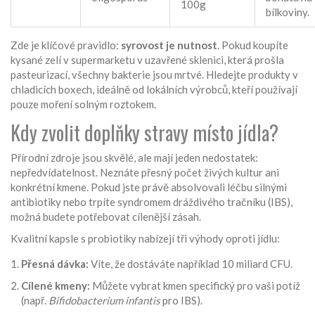
100g
bílkoviny.
Zde je klíčové pravidlo:
syrovost je nutnost
. Pokud koupíte
kysané zelí v supermarketu v uzavřené sklenici, která prošla
pasteurizací, všechny bakterie jsou mrtvé. Hledejte produkty v
chladicích boxech, ideálně od lokálních výrobců, kteří používají
pouze moření solným roztokem.
Kdy zvolit doplňky stravy místo jídla?
Přírodní zdroje jsou skvělé, ale mají jeden nedostatek:
nepředvídatelnost. Neznáte přesný počet živých kultur ani
konkrétní kmene. Pokud jste právě absolvovali léčbu silnými
antibiotiky nebo trpíte syndromem dráždivého tračníku (IBS),
možná budete potřebovat cílenější zásah.
Kvalitní kapsle s probiotiky nabízejí tři výhody oproti jídlu:
Přesná dávka:
Víte, že dostáváte například 10 miliard CFU.
Cílené kmeny:
Můžete vybrat kmen specifický pro vaši potíž
(např.
Bifidobacterium infantis
pro IBS).