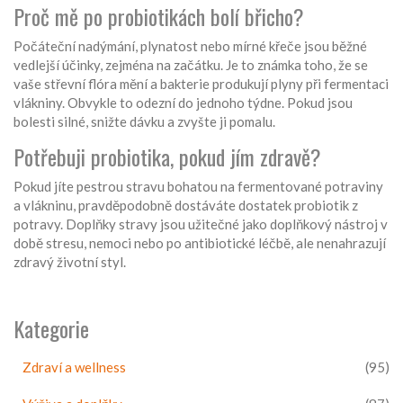
Proč mě po probiotikách bolí břicho?
Počáteční nadýmání, plynatost nebo mírné křeče jsou běžné
vedlejší účinky, zejména na začátku. Je to známka toho, že se
vaše střevní flóra mění a bakterie produkují plyny při fermentaci
vlákniny. Obvykle to odezní do jednoho týdne. Pokud jsou
bolesti silné, snižte dávku a zvyšte ji pomalu.
Potřebuji probiotika, pokud jím zdravě?
Pokud jíte pestrou stravu bohatou na fermentované potraviny
a vlákninu, pravděpodobně dostáváte dostatek probiotik z
potravy. Doplňky stravy jsou užitečné jako doplňkový nástroj v
době stresu, nemoci nebo po antibiotické léčbě, ale nenahrazují
zdravý životní styl.
Kategorie
Zdraví a wellness
(95)