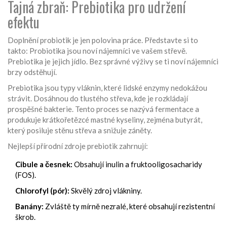
Tajná zbraň: Prebiotika pro udržení
efektu
Doplnění probiotik je jen polovina práce. Představte si to
takto: Probiotika jsou noví nájemníci ve vašem střevě.
Prebiotika je jejich jídlo. Bez správné výživy se ti noví nájemníci
brzy odstěhují.
Prebiotika jsou typy vláknin, které lidské enzymy nedokážou
strávit. Dosáhnou do tlustého střeva, kde je rozkládají
prospěšné bakterie. Tento proces se nazývá fermentace a
produkuje krátkořetězcé mastné kyseliny, zejména butyrát,
který posiluje stěnu střeva a snižuje záněty.
Nejlepší přírodní zdroje prebiotik zahrnují:
Cibule a česnek:
Obsahují inulin a fruktooligosacharidy
(FOS).
Chlorofyl (pór):
Skvělý zdroj vlákniny.
Banány:
Zvláště ty mírně nezralé, které obsahují rezistentní
škrob.