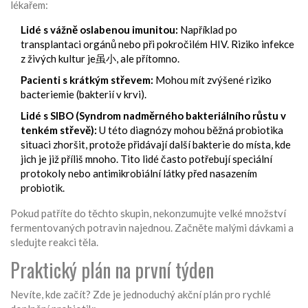
lékařem:
Lidé s vážně oslabenou imunitou:
Například po
transplantaci orgánů nebo při pokročilém HIV. Riziko infekce
z živých kultur je虽小, ale přítomno.
Pacienti s krátkým střevem:
Mohou mít zvýšené riziko
bacteriemie (bakterií v krvi).
Lidé s SIBO (Syndrom nadměrného bakteriálního růstu v
tenkém střevě):
U této diagnózy mohou běžná probiotika
situaci zhoršit, protože přidávají další bakterie do místa, kde
jich je již příliš mnoho. Tito lidé často potřebují speciální
protokoly nebo antimikrobiální látky před nasazením
probiotik.
Pokud patříte do těchto skupin, nekonzumujte velké množství
fermentovaných potravin najednou. Začněte malými dávkami a
sledujte reakci těla.
Praktický plán na první týden
Nevíte, kde začít? Zde je jednoduchý akční plán pro rychlé