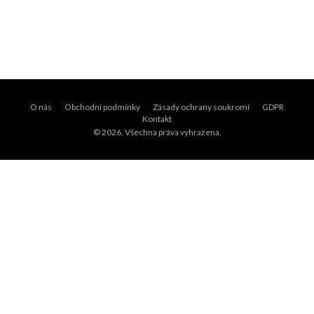
O nás
Obchodní podmínky
Zásady ochrany soukromí
GDPR
Kontakt
© 2026. Všechna práva vyhrazena.