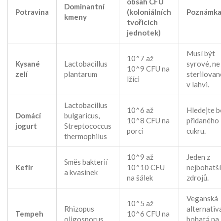
obsah CFU
Dominantní
Potravina
(koloniálních
Poznámk
kmeny
tvořících
jednotek)
Musí být
10^7 až
Kysané
Lactobacillus
syrové, ne
10^9 CFU na
zelí
plantarum
sterilovan
lžíci
v lahvi.
Lactobacillus
10^6 až
Hledejte b
Domácí
bulgaricus,
10^8 CFU na
přidaného
jogurt
Streptococcus
porci
cukru.
thermophilus
10^9 až
Jeden z
Směs bakterií
Kefír
10^10 CFU
nejbohatš
a kvasinek
na šálek
zdrojů.
Veganská
10^5 až
Rhizopus
alternativ
Tempeh
10^6 CFU na
oligosporus
bohatá na