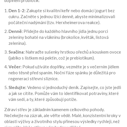
doplnění probiotik:
Den 1-2:
Zakupte si kvalitní kefir nebo domácí jogurt bez
cukru. Začněte s jednou lžící denně, abyste minimalizovali
počáteční nadýmání (tzv. Herxheimerova reakce).
Denně:
Přidejte do každého hlavního jídla jednu porci
zeleniny bohaté na vlákninu (brokolice, květák, listová
zelenina).
Svačina:
Nahraďte sušenky hrstkou ořechů a kouskem ovoce
(jablko s lístkem má pektin, což je prebiotikum).
Večer:
Pokud užíváte doplňky, vezměte je s večerním jídlem
nebo těsně před spaním. Noční fáze spánku je důležitá pro
regeneraci střevní sliznice.
Sledujte:
Vedeno si jednoduchý deník. Zapisejte, co jste jedli
a jak se cítíte. Pomůže vám to identifikovat potraviny, které
vám sedí, a ty, které způsobují potíže.
Zdraví střev je základním kamenem celkového pohody.
Nečekejte na zázrak, ale věřte vědě. Malé, konzistentní kroky v
oblasti výživy a životního stylu přinesou výsledky rychleji, než