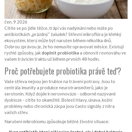
čen, 9 2026
Cítíte se po jídle těžce, trápí vás nadýmání nebo máte po
antibiotikách „prázdný“ žaludek? Střevní mikroflóra je křehký
ekosystém, který může být narušen během několika dnů.
Dobrou zprávou je, že ho nemusíte opravovat měsíce. Existují
rychlé způsoby, jak
doplnit probiotika
a obnovit rovnováhu ve
vašem trávicím traktu už během prvních 48 hodin.
Proč potřebujete probiotika právě teď?
Vaše střeva nejsou jen trubice na trávení potravy. Jsou to
centrála imunity a produkce neurotransmiterů, jako je
serotonin. Když dojde k nerovnováze - odborně nazývané
dysbioze - cítíte to okamžitě. Bolesti hlavy, únava, kožní
problémy nebo chronická zácpa jsou často signály z nitra
vašich střev.
Narušení mikrobiomu způsobuje běžné životní situace: