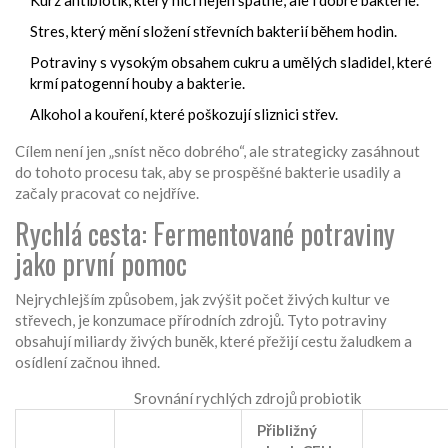
Kurz antibiotik, který ničí nejen špatné, ale i dobré bakterie.
Stres, který mění složení střevních bakterií během hodin.
Potraviny s vysokým obsahem cukru a umělých sladidel, které
krmí patogenní houby a bakterie.
Alkohol a kouření, které poškozují sliznici střev.
Cílem není jen „sníst něco dobrého“, ale strategicky zasáhnout
do tohoto procesu tak, aby se prospěšné bakterie usadily a
začaly pracovat co nejdříve.
Rychlá cesta: Fermentované potraviny
jako první pomoc
Nejrychlejším způsobem, jak zvýšit počet živých kultur ve
střevech, je konzumace přírodních zdrojů. Tyto potraviny
obsahují miliardy živých buněk, které přežijí cestu žaludkem a
osídlení začnou ihned.
Srovnání rychlých zdrojů probiotik
Přibližný