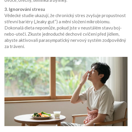
ovoce, ořechy, semínka a bylinky.
3. Ignorování stresu
Vědecké studie ukazují, že chronický stres zvyšuje propustnost
střevní bariéry („leaky gut“) a mění složení mikrobiomu.
Dokonalá dieta nepomůže, pokud jste v neustálém stavu boj-
nebo-uteči. Zkuste jednoduché dechové cvičení před jídlem,
abyste aktivovali parasympatický nervový systém zodpovědný
za trávení.