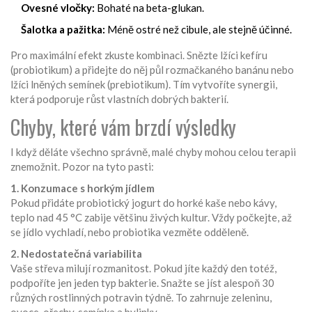
Ovesné vločky:
Bohaté na beta-glukan.
Šalotka a pažitka:
Méně ostré než cibule, ale stejně účinné.
Pro maximální efekt zkuste kombinaci. Snězte lžíci kefíru
(probiotikum) a přidejte do něj půl rozmačkaného banánu nebo
lžíci lněných semínek (prebiotikum). Tím vytvoříte synergii,
která podporuje růst vlastních dobrých bakterií.
Chyby, které vám brzdí výsledky
I když děláte všechno správně, malé chyby mohou celou terapii
znemožnit. Pozor na tyto pasti:
1. Konzumace s horkým jídlem
Pokud přidáte probiotický jogurt do horké kaše nebo kávy,
teplo nad 45 °C zabije většinu živých kultur. Vždy počkejte, až
se jídlo vychladí, nebo probiotika vezměte odděleně.
2. Nedostatečná variabilita
Vaše střeva milují rozmanitost. Pokud jíte každý den totéž,
podpoříte jen jeden typ bakterie. Snažte se jíst alespoň 30
různých rostlinných potravin týdně. To zahrnuje zeleninu,