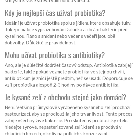
si myslíte. Vaše střeva vám budou vděčná.
Kdy je nejlepší čas užívat probiotika?
Ideální je užívat probiotika spolu s jídlem, které obsahuje tuky.
Tuk zpomaluje vyprazdňování žaludku a chrání bakterie před
kyselinou. Ráno s snídaní nebo večer s večeří jsou obě
dobvolby. Důležité je pravidelnost.
Mohu užívat probiotika s antibiotiky?
Ano, ale je důležité dodržet časový odstup. Antibiotika zabíjejí
bakterie, takže pokud vezmete probiotika ve stejnou chvíli,
antibiotikum je zničí ještě předtím, než se usadí. Doporučuje se
vzít probiotika alespoň 2-3 hodiny po dávce antibiotika.
Je kysané zelí z obchodu stejné jako domácí?
Není. Většina průmyslově vyráběného kysaného zelí prochází
pasteurizací, aby se prodloužila jeho trvanlivost. Tento proces
zabije všechny živé bakterie. Pro skutečný probiotický efekt
hledejte syrové, nepasterizované zelí, které se prodává v
chladicích boxech, nikoliv na policích s konzervami.