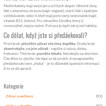
Multivitamíny mají smysl jen u určitých skupin: těhotné ženy,
lidé s omezenou stravou (např. vegané), starší lidé s špatným
vstřebáváním, nebo ti, kteří mají potvrzený nedostatek (např.
vitamín B12, železo). Pro zdravého člověka, který jí
rovnovážně, nejsou nutné. Potrava je lepší zdroj než tablety.
Co dělat, když jste si předávkovali?
První krok:
přestňte užívat všechny doplňky
. Druhý krok:
zkontrolujte, co jste užívali
- napište si názvy, dávky,
frekvenci. Třetí krok:
pozvěte lékaře
. Nečekejte na zhoršení.
Čím dříve to zjistíte, tím lépe se dá zvrátit. A nezapomeňte:
předávkování není „chyba“ - je to důsledek špatných informací.
A to se dá opravit.
Kategorie
Zdraví a wellness
(93)
Výživa a doplňky
(87)