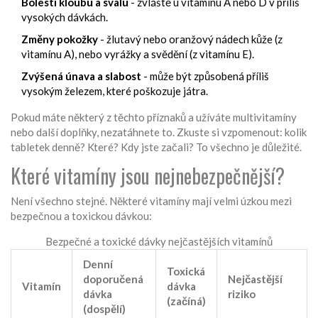
Bolesti kloubů a svalů
- zvláště u vitamínu A nebo D v příliš
vysokých dávkách.
Změny pokožky
- žlutavý nebo oranžový nádech kůže (z
vitamínu A), nebo vyrážky a svědění (z vitamínu E).
Zvýšená únava a slabost
- může být způsobená příliš
vysokým železem, které poškozuje játra.
Pokud máte některý z těchto příznaků a užíváte multivitamíny
nebo další doplňky, nezatáhnete to. Zkuste si vzpomenout: kolik
tabletek denně? Které? Kdy jste začali? To všechno je důležité.
Které vitamíny jsou nejnebezpečnější?
Není všechno stejné. Některé vitamíny mají velmi úzkou mezi
bezpečnou a toxickou dávkou:
Bezpečné a toxické dávky nejčastějších vitamínů
Denní
Toxická
doporučená
Nejčastější
Vitamín
dávka
dávka
riziko
(začíná)
(dospělí)