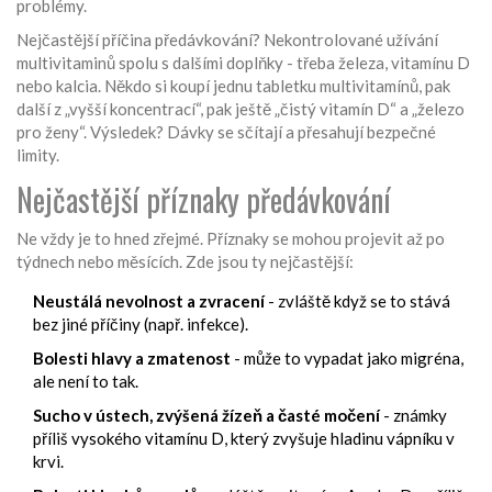
problémy.
Nejčastější příčina předávkování? Nekontrolované užívání
multivitaminů spolu s dalšími doplňky - třeba železa, vitamínu D
nebo kalcia. Někdo si koupí jednu tabletku multivitamínů, pak
další z „vyšší koncentrací“, pak ještě „čistý vitamín D“ a „železo
pro ženy“. Výsledek? Dávky se sčítají a přesahují bezpečné
limity.
Nejčastější příznaky předávkování
Ne vždy je to hned zřejmé. Příznaky se mohou projevit až po
týdnech nebo měsících. Zde jsou ty nejčastější:
Neustálá nevolnost a zvracení
- zvláště když se to stává
bez jiné příčiny (např. infekce).
Bolesti hlavy a zmatenost
- může to vypadat jako migréna,
ale není to tak.
Sucho v ústech, zvýšená žízeň a časté močení
- známky
příliš vysokého vitamínu D, který zvyšuje hladinu vápníku v
krvi.