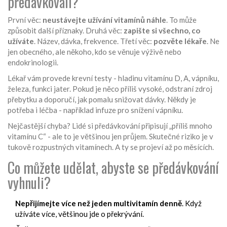
předávkovali?
První věc:
neustávejte užívání vitamínů náhle
. To může
způsobit další příznaky. Druhá věc:
zapište si všechno, co
užíváte
. Název, dávka, frekvence. Třetí věc:
pozvěte lékaře
. Ne
jen obecného, ale někoho, kdo se věnuje výživě nebo
endokrinologii.
Lékař vám provede krevní testy - hladinu vitamínu D, A, vápníku,
železa, funkci jater. Pokud je něco příliš vysoké, odstraní zdroj
přebytku a doporučí, jak pomalu snižovat dávky. Někdy je
potřeba i léčba - například infuze pro snížení vápníku.
Nejčastější chyba? Lidé si předávkování připisují „příliš mnoho
vitamínu C“ - ale to je většinou jen průjem. Skutečné riziko je v
tukově rozpustných vitamínech. A ty se projeví až po měsících.
Co můžete udělat, abyste se předávkování
vyhnuli?
Nepřijímejte více než jeden multivitamín denně
. Když
užíváte více, většinou jde o překrývání.