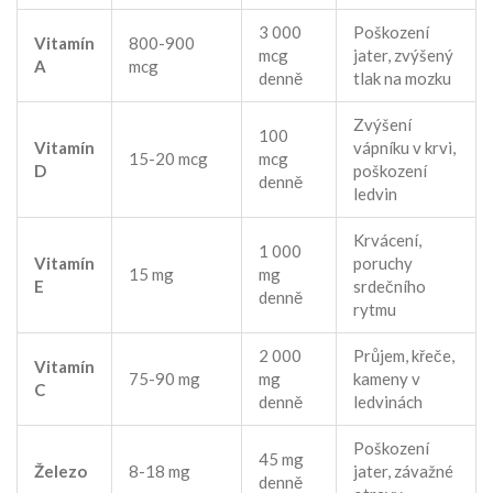
3 000
Poškození
Vitamín
800-900
mcg
jater, zvýšený
A
mcg
denně
tlak na mozku
Zvýšení
100
Vitamín
vápníku v krvi,
15-20 mcg
mcg
D
poškození
denně
ledvin
Krvácení,
1 000
Vitamín
poruchy
15 mg
mg
E
srdečního
denně
rytmu
2 000
Průjem, křeče,
Vitamín
75-90 mg
mg
kameny v
C
denně
ledvinách
Poškození
45 mg
Železo
8-18 mg
jater, závažné
denně