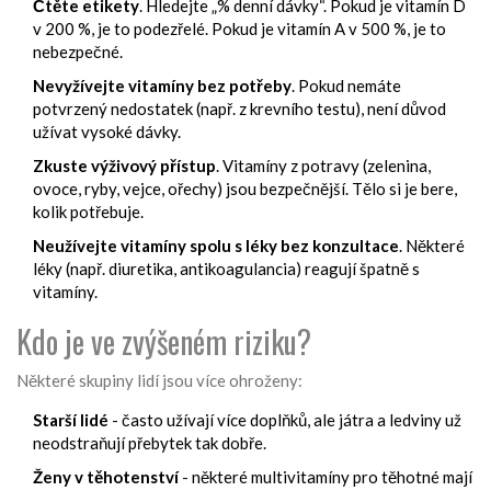
Čtěte etikety
. Hledejte „% denní dávky“. Pokud je vitamín D
v 200 %, je to podezřelé. Pokud je vitamín A v 500 %, je to
nebezpečné.
Nevyžívejte vitamíny bez potřeby
. Pokud nemáte
potvrzený nedostatek (např. z krevního testu), není důvod
užívat vysoké dávky.
Zkuste výživový přístup
. Vitamíny z potravy (zelenina,
ovoce, ryby, vejce, ořechy) jsou bezpečnější. Tělo si je bere,
kolik potřebuje.
Neužívejte vitamíny spolu s léky bez konzultace
. Některé
léky (např. diuretika, antikoagulancia) reagují špatně s
vitamíny.
Kdo je ve zvýšeném riziku?
Některé skupiny lidí jsou více ohroženy:
Starší lidé
- často užívají více doplňků, ale játra a ledviny už
neodstraňují přebytek tak dobře.
Ženy v těhotenství
- některé multivitamíny pro těhotné mají