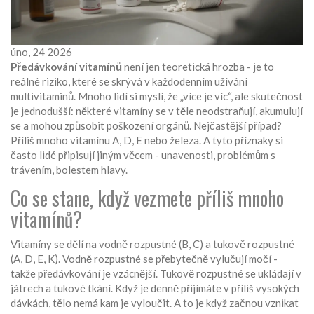
úno, 24 2026
Předávkování vitamínů
není jen teoretická hrozba - je to
reálné riziko, které se skrývá v každodenním užívání
multivitaminů. Mnoho lidí si myslí, že „více je víc“, ale skutečnost
je jednodušší: některé vitamíny se v těle neodstraňují, akumulují
se a mohou způsobit poškození orgánů. Nejčastější případ?
Příliš mnoho vitamínu A, D, E nebo železa. A tyto příznaky si
často lidé připisují jiným věcem - unavenosti, problémům s
trávením, bolestem hlavy.
Co se stane, když vezmete příliš mnoho
vitamínů?
Vitamíny se dělí na vodně rozpustné (B, C) a tukově rozpustné
(A, D, E, K). Vodně rozpustné se přebytečně vylučují močí -
takže předávkování je vzácnější. Tukově rozpustné se ukládají v
játrech a tukové tkání. Když je denně přijímáte v příliš vysokých
dávkách, tělo nemá kam je vyloučit. A to je když začnou vznikat