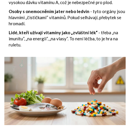
vysokou dávku vitamínu A, což je nebezpečné pro plod.
Osoby s onemocněním jater nebo ledvin
- tyto orgány jsou
hlavními „čističkami“ vitamínů. Pokud selhávají, přebytek se
hromadí.
Lidé, kteří užívají vitamíny jako „zvláštní lék“
- třeba „na
imunitu“, „na energii“, „na vlasy“. To není léčba, to je hra na
ruletu.