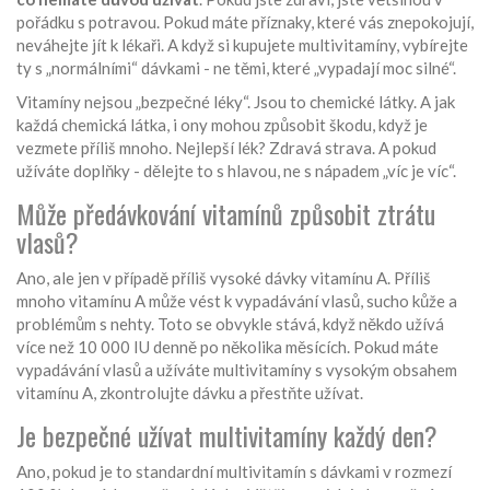
pořádku s potravou. Pokud máte příznaky, které vás znepokojují,
neváhejte jít k lékaři. A když si kupujete multivitamíny, vybírejte
ty s „normálními“ dávkami - ne těmi, které „vypadají moc silné“.
Vitamíny nejsou „bezpečné léky“. Jsou to chemické látky. A jak
každá chemická látka, i ony mohou způsobit škodu, když je
vezmete příliš mnoho. Nejlepší lék? Zdravá strava. A pokud
užíváte doplňky - dělejte to s hlavou, ne s nápadem „víc je víc“.
Může předávkování vitamínů způsobit ztrátu
vlasů?
Ano, ale jen v případě příliš vysoké dávky vitamínu A. Příliš
mnoho vitamínu A může vést k vypadávání vlasů, sucho kůže a
problémům s nehty. Toto se obvykle stává, když někdo užívá
více než 10 000 IU denně po několika měsících. Pokud máte
vypadávání vlasů a užíváte multivitamíny s vysokým obsahem
vitamínu A, zkontrolujte dávku a přestňte užívat.
Je bezpečné užívat multivitamíny každý den?
Ano, pokud je to standardní multivitamín s dávkami v rozmezí