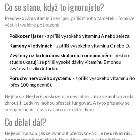
Co se stane, když to ignorujete?
Předávkování vitamínů není jen „příliš mnoho tabletek“. To může
vést k trvalému poškození:
Poškození jater
- z příliš vysokého vitamínu A nebo železa.
Kameny v ledvinách
- z příliš vysokého vitamínu C nebo D.
Zvýšený riziko kardiovaskulárních onemocnění
- některé
studie ukazují, že příliš vysoké dávky vitamínu E mohou
zvyšovat riziko infarktu.
Poruchy nervového systému
- z příliš vysokého vitamínu B6
(přes 100 mg denně).
Nejhorší? Některé poškození je nevratné. Játra se mohou zcela
zhroutit. Ledviny mohou přestat fungovat. A tyto příznaky se
neobjeví hned - často až po roce nebo dvou.
Co dělat dál?
Nejlepší způsob, jak se vyhnout předávkování, je
neužívat nic,
co nemáte důvod užívat
. Pokud jste zdraví, jste většinou v