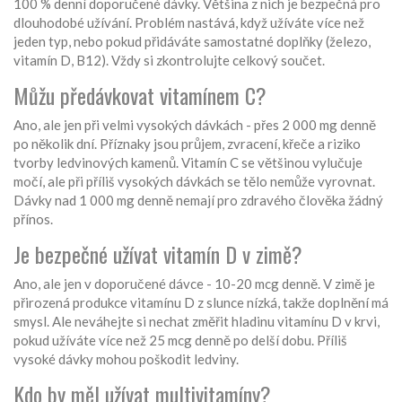
100 % denní doporučené dávky. Většina z nich je bezpečná pro
dlouhodobé užívání. Problém nastává, když užíváte více než
jeden typ, nebo pokud přidáváte samostatné doplňky (železo,
vitamín D, B12). Vždy si zkontrolujte celkový součet.
Můžu předávkovat vitamínem C?
Ano, ale jen při velmi vysokých dávkách - přes 2 000 mg denně
po několik dní. Příznaky jsou průjem, zvracení, křeče a riziko
tvorby ledvinových kamenů. Vitamín C se většinou vylučuje
močí, ale při příliš vysokých dávkách se tělo nemůže vyrovnat.
Dávky nad 1 000 mg denně nemají pro zdravého člověka žádný
přínos.
Je bezpečné užívat vitamín D v zimě?
Ano, ale jen v doporučené dávce - 10-20 mcg denně. V zimě je
přirozená produkce vitamínu D z slunce nízká, takže doplnění má
smysl. Ale neváhejte si nechat změřit hladinu vitamínu D v krvi,
pokud užíváte více než 25 mcg denně po delší dobu. Příliš
vysoké dávky mohou poškodit ledviny.
Kdo by měl užívat multivitamíny?