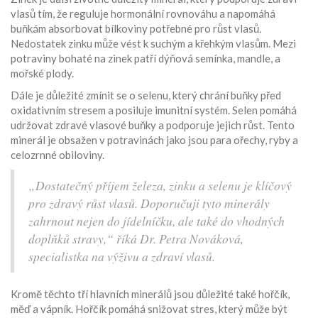
vlasů tím, že reguluje hormonální rovnováhu a napomáhá
buňkám absorbovat bílkoviny potřebné pro růst vlasů.
Nedostatek zinku může vést k suchým a křehkým vlasům. Mezi
potraviny bohaté na zinek patří dýňová semínka, mandle, a
mořské plody.
Dále je důležité zmínit se o selenu, který chrání buňky před
oxidativním stresem a posiluje imunitní systém. Selen pomáhá
udržovat zdravé vlasové buňky a podporuje jejich růst. Tento
minerál je obsažen v potravinách jako jsou para ořechy, ryby a
celozrnné obiloviny.
„Dostatečný příjem železa, zinku a selenu je klíčový
pro zdravý růst vlasů. Doporučuji tyto minerály
zahrnout nejen do jídelníčku, ale také do vhodných
doplňků stravy,“ říká Dr. Petra Nováková,
specialistka na výživu a zdraví vlasů.
Kromě těchto tří hlavních minerálů jsou důležité také hořčík,
měď a vápník. Hořčík pomáhá snižovat stres, který může být