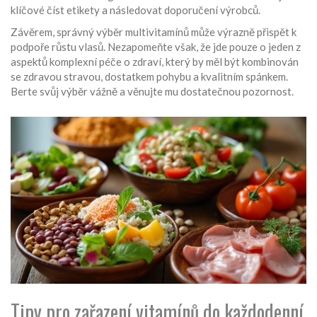
klíčové číst etikety a následovat doporučení výrobců.
Závěrem, správný výběr multivitamínů může výrazně přispět k
podpoře růstu vlasů. Nezapomeňte však, že jde pouze o jeden z
aspektů komplexní péče o zdraví, který by měl být kombinován
se zdravou stravou, dostatkem pohybu a kvalitním spánkem.
Berte svůj výběr vážně a věnujte mu dostatečnou pozornost.
Tipy pro zařazení vitamínů do každodenní