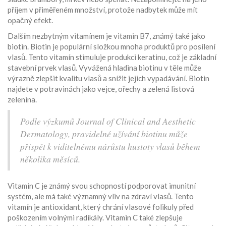
příjem v přiměřeném množství, protože nadbytek může mít
opačný efekt.
Dalším nezbytným vitamínem je vitamin B7, známý také jako
biotin. Biotin je populární složkou mnoha produktů pro posílení
vlasů. Tento vitamín stimuluje produkci keratinu, což je základní
stavební prvek vlasů. Vyvážená hladina biotinu v těle může
výrazně zlepšit kvalitu vlasů a snížit jejich vypadávání. Biotin
najdete v potravinách jako vejce, ořechy a zelená listová
zelenina.
Podle výzkumů Journal of Clinical and Aesthetic
Dermatology, pravidelné užívání biotinu může
přispět k viditelnému nárůstu hustoty vlasů během
několika měsíců.
Vitamin C je známý svou schopností podporovat imunitní
systém, ale má také významný vliv na zdraví vlasů. Tento
vitamín je antioxidant, který chrání vlasové folikuly před
poškozením volnými radikály. Vitamin C také zlepšuje