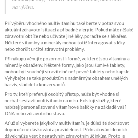
na výživu.
Pří výběru vhodného multivitamínu také berte v potaz svou
aktuální zdravotní situaci a případné alergie. Pokud máte nějaké
zdravotní obtíže nebo užíváte jiné léky, poraďte se s lékařem.
Některé vitamíny a minerály mohou totiž interagovat s léky
nebo zhoršit určité zdravotní problémy.
Při nákupu věnujte pozornost i formě, ve které jsou vitamíny a
minerály obsaženy. Některé formy, jako jsou šumivé tablety,
mohou být snadněji stravitelné než pevné tablety nebo kapsle.
Vyhýbejte se také produktům s nadměrným obsahem umělých
barviv, sladidel a konzervantů.
Pro ty, kteří preferují osobitý přístup, může být vhodné si
nechat sestavit multivitamín na míru. Existují služby, které
nabízejí personalizované vitamínové balíčky na základě vaší
DNA nebo zdravotního stavu.
Ať už si vyberete jakýkoliv multivitamín, je důležité dodržovat
doporučené dávkování a pravidelnost. Překračování denních
dávek může vést k negativním zdravotním účinkům. Proto je