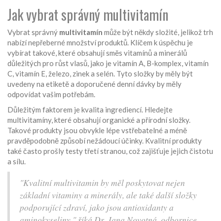
Jak vybrat správný multivitamín
Vybrat správný
multivitamín
může být někdy složité, jelikož trh
nabízí nepřeberné množství produktů. Klíčem k úspěchu je
vybírat takové, které obsahují směs vitamínů a minerálů
důležitých pro růst vlasů, jako je vitamín A, B-komplex, vitamín
C, vitamín E, železo, zinek a selén. Tyto složky by měly být
uvedeny na etiketě a doporučené denní dávky by měly
odpovídat vašim potřebám.
Důležitým faktorem je kvalita ingrediencí. Hledejte
multivitamíny, které obsahují organické a přírodní složky.
Takové produkty jsou obvykle lépe vstřebatelné a méně
pravděpodobně způsobí nežádoucí účinky. Kvalitní produkty
také často prošly testy třetí stranou, což zajišťuje jejich čistotu
a sílu.
"Kvalitní multivitamin by měl poskytovat nejen
základní vitaminy a minerály, ale také další složky
podporující zdraví, jako jsou antioxidanty a
aminokyseliny," říká Dr. Jana Novotná, odbornice