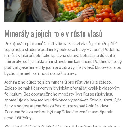
Minerály a jejich role v růstu vlasů
Pokojová teplota může mít vliv na zdraví vlasů, protože příliš
teplé nebo studené podmínky pokožku hlavy vysouší. Podobně
na růst vlasů působí také správná strava bohatá na důležité
minerály
, což je základním stavebním kamenem. Pojďme se tedy
podívat, jaké minerály jsou pro zdravý růst vlasů klíčové a proč
bychom je měli zahrnout do naší stravy.
Jedním z nejdůležitějších minerálů pro růst vlasů je železo.
Železo pomáhá červeným krvinkám přenášet kyslík k vlasovým
folikulům. Bez dostatečného množství kyslíku se růst vlasů
zpomaluje a vlasy mohou dokonce vypadávat. Studie ukazují, že
ženy s nedostatkem železa často trpí vypadáváním vlasů.
Zdrojem železa mohou být například červené maso, špenát
nebo luštěniny.
Zinek je další životně důležitý minerál, který podporuje zdraví