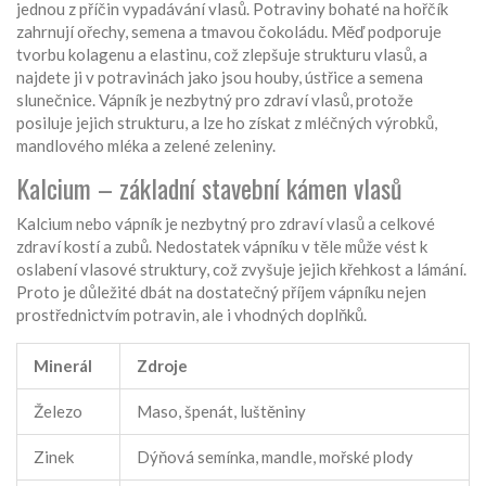
jednou z příčin vypadávání vlasů. Potraviny bohaté na hořčík
zahrnují ořechy, semena a tmavou čokoládu. Měď podporuje
tvorbu kolagenu a elastinu, což zlepšuje strukturu vlasů, a
najdete ji v potravinách jako jsou houby, ústřice a semena
slunečnice. Vápník je nezbytný pro zdraví vlasů, protože
posiluje jejich strukturu, a lze ho získat z mléčných výrobků,
mandlového mléka a zelené zeleniny.
Kalcium – základní stavební kámen vlasů
Kalcium nebo vápník je nezbytný pro zdraví vlasů a celkové
zdraví kostí a zubů. Nedostatek vápníku v těle může vést k
oslabení vlasové struktury, což zvyšuje jejich křehkost a lámání.
Proto je důležité dbát na dostatečný příjem vápníku nejen
prostřednictvím potravin, ale i vhodných doplňků.
Minerál
Zdroje
Železo
Maso, špenát, luštěniny
Zinek
Dýňová semínka, mandle, mořské plody