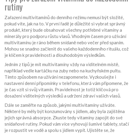
rutiny
Zařazení multivitamínů do denního režimu nemusí být složité,
pokud víte, jak na to. V první řadě je důležité si vybrat správný
produkt, který bude obsahovat všechny potřebné vitamíny a
minerály pro podporu růstu vlasů. Vhodným časem pro užívání
multivitamínu je ráno během snídaně nebo večer před spaním.
Mohou se snadno začlenit do vašeho každodenního rituálu, což
je klíčem k pravidelnosti a dlouhodobým výsledkům.
Jedním z tipů je mít multivitamíny vždy na viditelném místě,
například vedle kartáčku na zuby nebo na kuchyňském pultu.
Tímto způsobem na užívání nezapomenete. Vyzkoušejte i
nastavení denní připomínky v telefonu, která vám připomene, že
je čas vzít si svůj vitamín. Pravidelnost je totiž klíčová pro
dosažení viditelných výsledků a udržení zdraví vašich vlasů.
Dále se zaměřte na způsob, jakými multivitamíny užíváte.
Některé by měly být konzumovány s jídlem, aby byla zajištěna
jejich správná absorpce. Zkuste tedy vitamíny zapojit do své
snídaňové rutiny. Pokud vám více vyhovují šumivé tablety, stačí
je rozpustit ve vodě a spolu s jídlem vypít. Ujistěte se, že