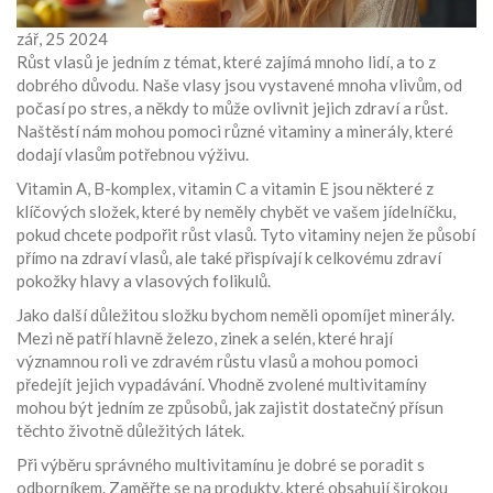
zář, 25 2024
Růst vlasů je jedním z témat, které zajímá mnoho lidí, a to z
dobrého důvodu. Naše vlasy jsou vystavené mnoha vlivům, od
počasí po stres, a někdy to může ovlivnit jejich zdraví a růst.
Naštěstí nám mohou pomoci různé vitaminy a minerály, které
dodají vlasům potřebnou výživu.
Vitamin A, B-komplex, vitamin C a vitamin E jsou některé z
klíčových složek, které by neměly chybět ve vašem jídelníčku,
pokud chcete podpořit růst vlasů. Tyto vitaminy nejen že působí
přímo na zdraví vlasů, ale také přispívají k celkovému zdraví
pokožky hlavy a vlasových folikulů.
Jako další důležitou složku bychom neměli opomíjet minerály.
Mezi ně patří hlavně železo, zinek a selén, které hrají
významnou roli ve zdravém růstu vlasů a mohou pomoci
předejít jejich vypadávání. Vhodně zvolené multivitamíny
mohou být jedním ze způsobů, jak zajistit dostatečný přísun
těchto životně důležitých látek.
Při výběru správného multivitamínu je dobré se poradit s
odborníkem. Zaměřte se na produkty, které obsahují širokou