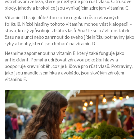
vstřebávání železa, které je nezbytné pro růst vlasů. Citrusové
plody, jahody a brokolice jsou vynikajícím zdrojem vitaminu C.
Vitamin D hraje důležitou roli v regulaci růstu vlasových
folikulů. Nízké hladiny tohoto vitamínu mohou vést k alopecii –
stavu, který způsobuje ztrátu vlasů. Snažte se trávit dostatek
času na slunci nebo zahrnout do svého jídelníčku potraviny jako
ryby a houby, které jsou bohaté na vitamin D.
Nesmíme zapomenout na vitamin E, který také funguje jako
antioxidant. Pomáhá udržovat zdravou pokožku hlavy a
podporuje krevní oběh, což je klíčové pro růst vlasů. Potraviny,
jako jsou mandle, semínka a avokádo, jsou skvělým zdrojem
vitaminu E.