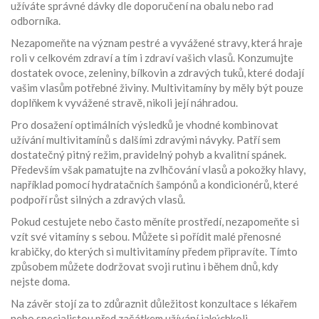
užíváte správné dávky dle doporučení na obalu nebo rad
odborníka.
Nezapomeňte na význam pestré a vyvážené stravy, která hraje
roli v celkovém zdraví a tím i zdraví vašich vlasů. Konzumujte
dostatek ovoce, zeleniny, bílkovin a zdravých tuků, které dodají
vašim vlasům potřebné živiny. Multivitamíny by měly být pouze
doplňkem k vyvážené stravě, nikoli její náhradou.
Pro dosažení optimálních výsledků je vhodné kombinovat
užívání multivitamínů s dalšími zdravými návyky. Patří sem
dostatečný pitný režim, pravidelný pohyb a kvalitní spánek.
Především však pamatujte na zvlhčování vlasů a pokožky hlavy,
například pomocí hydratačních šampónů a kondicionérů, které
podpoří růst silných a zdravých vlasů.
Pokud cestujete nebo často měníte prostředí, nezapomeňte si
vzít své vitamíny s sebou. Můžete si pořídit malé přenosné
krabičky, do kterých si multivitamíny předem připravíte. Tímto
způsobem můžete dodržovat svoji rutinu i během dnů, kdy
nejste doma.
Na závěr stojí za to zdůraznit důležitost konzultace s lékařem
nebo specialistou před začátkem užívání jakýchkoli