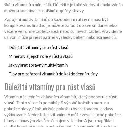
škálu vitamínů a minerálů. Důležité je také sledovat dávkování a
možnou kombinaci s dalšími doplňky stravy.
Zapojení multivitamínů do každodenní rutiny nemusí být
komplikované. Snadno je můžete zařadit do své snídaně nebo
večeře ve formě tablet, kapslí nebo šumivých tablet. Pravidelné
užívání může přinést patrné výsledky během několika měsíců.
Důležité vitamíny pro růst vlasů
Minerály a jejich role v růstu vlasů
Jak vybrat správný multivitamín
Tipy pro zařazení vitamínů do každodenní rutiny
Důležité vitamíny pro růst vlasů
Vitamin A je jedním z hlavních vitamínů, který podporuje
růst
vlasů
. Tento vitamín pomáhá při výrobě kožního mazu na
pokožce hlavy, čímž udržuje pokožku hydratovanou a vlasy
vyživované. Nedostatek vitamínu A může vést k suché pokožce
hlavy a lámavým vlasům. Zdrojem vitamínu A jsou například
sladké brambory, mrkev nebo špenát. Nezapomínejte na jeho