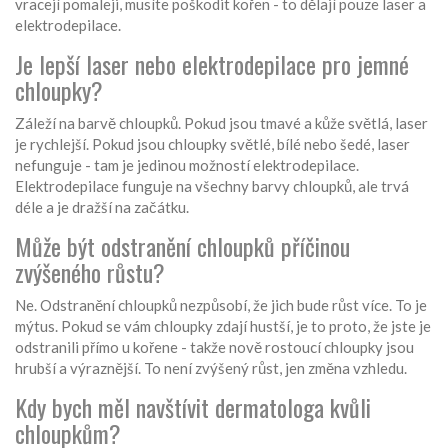
vracejí pomaleji, musíte poškodit kořen - to dělají pouze laser a
elektrodepilace.
Je lepší laser nebo elektrodepilace pro jemné
chloupky?
Záleží na barvě chloupků. Pokud jsou tmavé a kůže světlá, laser
je rychlejší. Pokud jsou chloupky světlé, bílé nebo šedé, laser
nefunguje - tam je jedinou možností elektrodepilace.
Elektrodepilace funguje na všechny barvy chloupků, ale trvá
déle a je dražší na začátku.
Může být odstranění chloupků příčinou
zvýšeného růstu?
Ne. Odstranění chloupků nezpůsobí, že jich bude růst více. To je
mýtus. Pokud se vám chloupky zdají hustší, je to proto, že jste je
odstranili přímo u kořene - takže nově rostoucí chloupky jsou
hrubší a výraznější. To není zvýšený růst, jen změna vzhledu.
Kdy bych měl navštívit dermatologa kvůli
chloupkům?