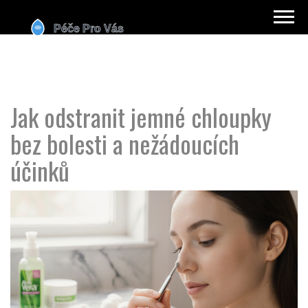
Jak odstranit jemné chloupky
bez bolesti a nežádoucích
účinků