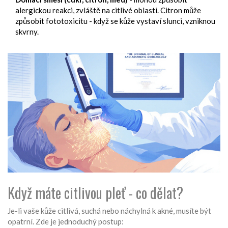
alergickou reakci, zvláště na citlivé oblasti. Citron může
způsobit fototoxicitu - když se kůže vystaví slunci, vzniknou
skvrny.
Když máte citlivou pleť - co dělat?
Je-li vaše kůže citlivá, suchá nebo náchylná k akné, musíte být
opatrní. Zde je jednoduchý postup: