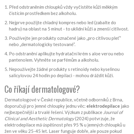
Před odstraněním chloupků vždy vyčistěte kůži měkkým
čistícím prostředkem bez alkoholu.
Nejprve použijte chladný kompres nebo led (zabalte do
hadru) na oblast na 5 minut - to uklidní kůži a zmenší citlivost.
Používejte jen produkty označené jako „pro citlivou pleť“
nebo „dermatologicky testované“.
Po odstranění aplikujte hydratační krém s aloe verou nebo
pantenolem. Vyhněte se parfémům a alkoholu.
Nepoužívejte žádné produkty s retinoidy nebo kyselinou
salicylovou 24 hodin po depilaci - mohou dráždit kůži.
Co říkají dermatologové?
Dermatologové v České republice, včetně odborníků z Brna,
doporučují pro jemné chloupky jednu věc:
elektrodepilace
jako
nejbezpečnější a trvalé řešení. Výzkum z publikace
Journal of
Clinical and Aesthetic Dermatology
(2024) potvrzuje, že
elektrodepilace má úspěšnost přes 95 % u jemných chloupků u
žen ve věku 25-45 let. Laser funguje dobře, ale pouze pokud