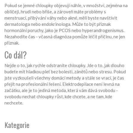
Pokud se jemné chloupky objevují náhle, v množství, zejména na
obličeji, hrudi nebo břiše, a zároveň máte problémy s
menstruací, přibývání váhy nebo akné, měli byste navštívit
dermatologa nebo endokrinologa. Může to být příznak
hormonální poruchy, jako je PCOS nebo hyperandrogenismus.
Nezahodíte čas - včasná diagnóza pomůže léčit příčinu, ne jen
příznak.
Co dál?
Nejde o to, jak rychle odstraníte chloupky. Jde o to, jak dlouho
budete mít hladkou pleť bez bolesti, zánětů nebo stresu. Pokud
jste vyzkoušeli všechny domácí metody a stále se vrací, je čas
přejít na profesionální řešení. Elektrodepilace není levná na
začátku, ale je to jediná metoda, která vám dává svobodu -
svobodu nechat chloupky růst, kde chcete, a ne tam, kde
nechcete.
Kategorie