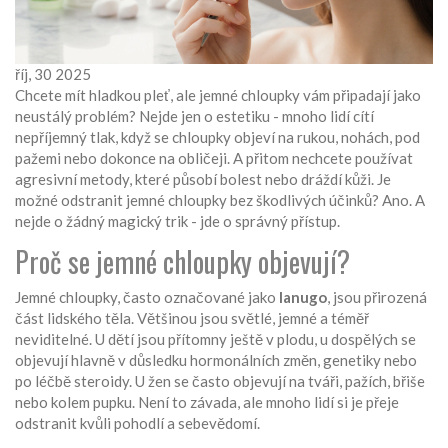
říj, 30 2025
Chcete mít hladkou pleť, ale jemné chloupky vám připadají jako
neustálý problém? Nejde jen o estetiku - mnoho lidí cítí
nepříjemný tlak, když se chloupky objeví na rukou, nohách, pod
pažemi nebo dokonce na obličeji. A přitom nechcete používat
agresivní metody, které působí bolest nebo dráždí kůži. Je
možné odstranit jemné chloupky bez škodlivých účinků? Ano. A
nejde o žádný magický trik - jde o správný přístup.
Proč se jemné chloupky objevují?
Jemné chloupky, často označované jako
lanugo
, jsou přirozená
část lidského těla. Většinou jsou světlé, jemné a téměř
neviditelné. U dětí jsou přítomny ještě v plodu, u dospělých se
objevují hlavně v důsledku hormonálních změn, genetiky nebo
po léčbě steroidy. U žen se často objevují na tváři, pažích, břiše
nebo kolem pupku. Není to závada, ale mnoho lidí si je přeje
odstranit kvůli pohodlí a sebevědomí.