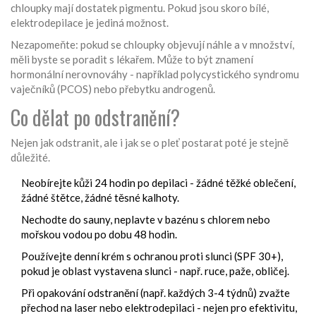
chloupky mají dostatek pigmentu. Pokud jsou skoro bílé,
elektrodepilace je jediná možnost.
Nezapomeňte: pokud se chloupky objevují náhle a v množství,
měli byste se poradit s lékařem. Může to být znamení
hormonální nerovnováhy - například polycystického syndromu
vaječníků (PCOS) nebo přebytku androgenů.
Co dělat po odstranění?
Nejen jak odstranit, ale i jak se o pleť postarat poté je stejně
důležité.
Neobírejte kůži 24 hodin po depilaci - žádné těžké oblečení,
žádné štětce, žádné těsné kalhoty.
Nechodte do sauny, neplavte v bazénu s chlorem nebo
mořskou vodou po dobu 48 hodin.
Používejte denní krém s ochranou proti slunci (SPF 30+),
pokud je oblast vystavena slunci - např. ruce, paže, obličej.
Při opakování odstranění (např. každých 3-4 týdnů) zvažte
přechod na laser nebo elektrodepilaci - nejen pro efektivitu,