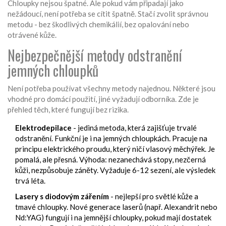
Chloupky nejsou špatné. Ale pokud vám připadají jako
nežádoucí, není potřeba se cítit špatně. Stačí zvolit správnou
metodu - bez škodlivých chemikálií, bez opalování nebo
otrávené kůže.
Nejbezpečnější metody odstranění
jemných chloupků
Není potřeba používat všechny metody najednou. Některé jsou
vhodné pro domácí použití, jiné vyžadují odborníka. Zde je
přehled těch, které fungují bez rizika.
Elektrodepilace
- jediná metoda, která zajišťuje trvalé
odstranění. Funkční je i na jemných chloupkách. Pracuje na
principu elektrického proudu, který ničí vlasový měchýřek. Je
pomalá, ale přesná. Výhoda: nezanechává stopy, nezčerná
kůži, nezpůsobuje záněty. Vyžaduje 6-12 sezení, ale výsledek
trvá léta.
Lasery s diodovým zářením
- nejlepší pro světlé kůže a
tmavé chloupky. Nové generace laserů (např. Alexandrit nebo
Nd:YAG) fungují i na jemnější chloupky, pokud mají dostatek