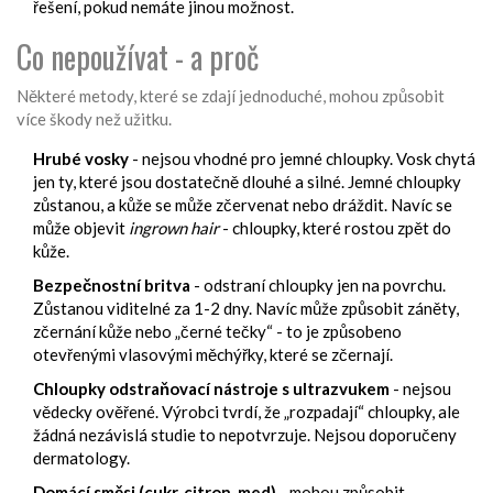
řešení, pokud nemáte jinou možnost.
Co nepoužívat - a proč
Některé metody, které se zdají jednoduché, mohou způsobit
více škody než užitku.
Hrubé vosky
- nejsou vhodné pro jemné chloupky. Vosk chytá
jen ty, které jsou dostatečně dlouhé a silné. Jemné chloupky
zůstanou, a kůže se může zčervenat nebo dráždit. Navíc se
může objevit
ingrown hair
- chloupky, které rostou zpět do
kůže.
Bezpečnostní britva
- odstraní chloupky jen na povrchu.
Zůstanou viditelné za 1-2 dny. Navíc může způsobit záněty,
zčernání kůže nebo „černé tečky“ - to je způsobeno
otevřenými vlasovými měchýřky, které se zčernají.
Chloupky odstraňovací nástroje s ultrazvukem
- nejsou
vědecky ověřené. Výrobci tvrdí, že „rozpadají“ chloupky, ale
žádná nezávislá studie to nepotvrzuje. Nejsou doporučeny
dermatology.
Domácí směsi (cukr, citron, med)
- mohou způsobit