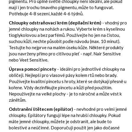
pigmentu. Pro úplně světlé chloupky není ideální, ale pokud
mají i jen trochu tmavého pigmentu, může to fungovat.
Potřebuje 4-8 sezení, každé 4-6 týdnů.
Chloupky odstraňovací krém (depilační krém)
- vhodný pro
jemné chloupky na nohách a rukou. Vyberte krém s kyselinou
tioglykolovou a bez parfémů. Používejte ho jen na čistou,
suchou kůži, nechte působit podle návodu (max. 10 minut).
Testujte ho nejprve na malém úseku kůže. Některé produkty
jsou navrženy přímo pro citlivou pleť - např. Nair Sensitive
nebo Veet Sensitive.
Úprava pomocí pincety
- ideální pro jednotlivé chloupky na
obličeji. Nejlepší pro vlasové pásy kolem rtů nebo brady.
Používejte kvalitní pincetu s hroty, které se dotýkají přesně u
kořene. Vždy dezinfikujte pincetu a kůži před použitím.
Nepoužívejte na velké plochy - je to náročné a může vést k
zánětům.
Odstranění štětecem (epilátor)
- nevhodné pro velmi jemné
chloupky. Epilátory fungují lépe na hrubší chloupky. Pokud
máte jemné chloupky, můžete je odstranit, ale bude to
bolestivé a neúčinné. Doporučuji použít jen jako dočasné