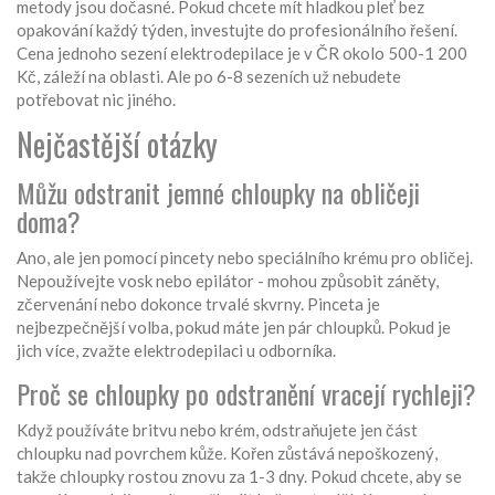
metody jsou dočasné. Pokud chcete mít hladkou pleť bez
opakování každý týden, investujte do profesionálního řešení.
Cena jednoho sezení elektrodepilace je v ČR okolo 500-1 200
Kč, záleží na oblasti. Ale po 6-8 sezeních už nebudete
potřebovat nic jiného.
Nejčastější otázky
Můžu odstranit jemné chloupky na obličeji
doma?
Ano, ale jen pomocí pincety nebo speciálního krému pro obličej.
Nepoužívejte vosk nebo epilátor - mohou způsobit záněty,
zčervenání nebo dokonce trvalé skvrny. Pinceta je
nejbezpečnější volba, pokud máte jen pár chloupků. Pokud je
jich více, zvažte elektrodepilaci u odborníka.
Proč se chloupky po odstranění vracejí rychleji?
Když používáte britvu nebo krém, odstraňujete jen část
chloupku nad povrchem kůže. Kořen zůstává nepoškozený,
takže chloupky rostou znovu za 1-3 dny. Pokud chcete, aby se