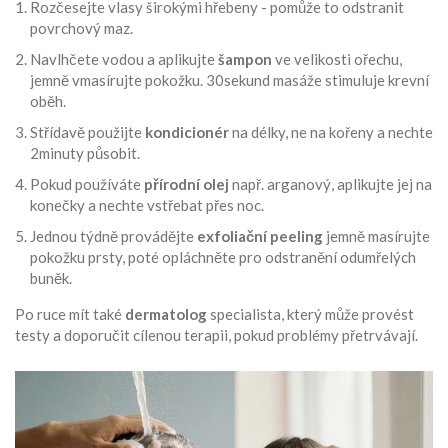
Rozčesejte vlasy širokými hřebeny - pomůže to odstranit
povrchový maz.
Navlhčete vodou a aplikujte
šampon
ve velikosti ořechu,
jemně vmasírujte pokožku
. 30sekund masáže stimuluje krevní
oběh.
Střídavě použijte
kondicionér
na délky, ne na kořeny
a nechte
2minuty působit.
Pokud používáte
přírodní olej
např. arganový, aplikujte jej na
konečky a nechte vstřebat přes noc
.
Jednou týdně provádějte
exfoliační peeling
jemně masírujte
pokožku prsty, poté opláchněte
pro odstranění odumřelých
buněk.
Po ruce mít také
dermatolog
specialista, který může provést
testy a doporučit cílenou terapii
, pokud problémy přetrvávají.