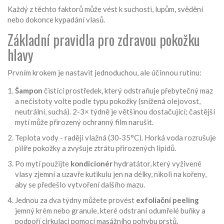
Každý z těchto faktorů může vést k suchosti, lupům, svědění
nebo dokonce kypadání vlasů.
Základní pravidla pro zdravou pokožku
hlavy
Prvním krokem je nastavit jednoduchou, ale účinnou rutinu:
Šampon
čistící prostředek, který odstraňuje přebytečný maz
a nečistoty
volte podle typu pokožky (snížená olejovost,
neutrální, suchá). 2-3× týdně je většinou dostačující; častější
mytí může přirozený ochranný film narušit.
Teplota vody - raději vlažná (30‑35°C). Horká voda rozrušuje
pilíře pokožky a zvyšuje ztrátu přirozených lipidů.
Po mytí použijte
kondicionér
hydratátor, který vyživené
vlasy zjemní a uzavře kutikulu
jen na délky, nikoli na kořeny,
aby se předešlo vytvoření dalšího mazu.
Jednou za dva týdny můžete provést
exfoliační peeling
jemný krém nebo granule, které odstraní odumřelé buňky a
podpoří cirkulaci
pomocí masážního pohybu prstů.