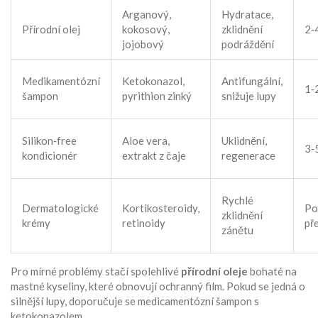
Arganový,
Hydratace,
Přírodní olej
kokosový,
zklidnění
2‑
jojobový
podráždění
Medikamentózní
Ketokonazol,
Antifungální,
1‑
šampon
pyrithion zinký
snižuje lupy
Silikon‑free
Aloe vera,
Uklidnění,
3‑
kondicionér
extrakt z čaje
regenerace
Rychlé
Dermatologické
Kortikosteroidy,
Po
zklidnění
krémy
retinoidy
př
zánětu
Pro mírné problémy stačí spolehlivé
přírodní oleje
bohaté na
mastné kyseliny, které obnovují ochranný film
. Pokud se jedná o
silnější lupy, doporučuje se medicamentózní šampon s
ketokonazolem.