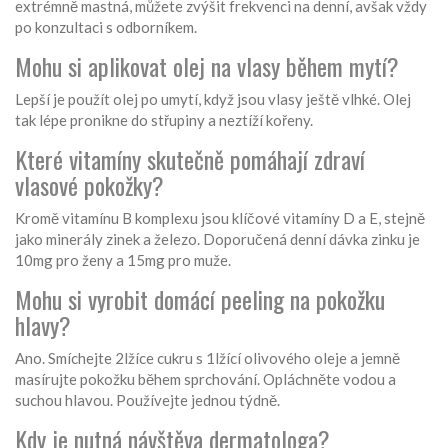
extrémně mastná, můžete zvýšit frekvenci na denní, avšak vždy
po konzultaci s odborníkem.
Mohu si aplikovat olej na vlasy během mytí?
Lepší je použít olej po umytí, když jsou vlasy ještě vlhké. Olej
tak lépe pronikne do střupiny a neztíží kořeny.
Které vitamíny skutečně pomáhají zdraví
vlasové pokožky?
Kromě vitamínu B komplexu jsou klíčové vitamíny D a E, stejně
jako minerály zinek a železo. Doporučená denní dávka zinku je
10mg pro ženy a 15mg pro muže.
Mohu si vyrobit domácí peeling na pokožku
hlavy?
Ano. Smíchejte 2lžíce cukru s 1lžící olivového oleje a jemně
masírujte pokožku během sprchování. Opláchněte vodou a
suchou hlavou. Používejte jednou týdně.
Kdy je nutná návštěva dermatologa?