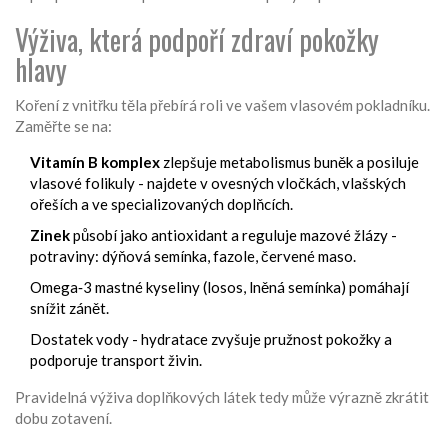
Výživa, která podpoří zdraví pokožky
hlavy
Koření z vnitřku těla přebírá roli ve vašem vlasovém pokladníku.
Zaměřte se na:
Vitamín B komplex
zlepšuje metabolismus buněk a posiluje
vlasové folikuly
- najdete v ovesných vločkách, vlašských
ořeších a ve specializovaných doplňcích.
Zinek
působí jako antioxidant a reguluje mazové žlázy
-
potraviny: dýňová semínka, fazole, červené maso.
Omega‑3 mastné kyseliny (losos, lněná semínka) pomáhají
snížit zánět.
Dostatek vody - hydratace zvyšuje pružnost pokožky a
podporuje transport živin.
Pravidelná výživa doplňkových látek tedy může výrazně zkrátit
dobu zotavení.