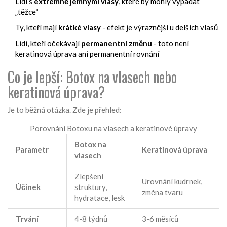
Lidi s
extrémně jemnými vlasy
, které by mohly vypadat
„těžce“
Ty, kteří mají
krátké vlasy
- efekt je výraznější u delších vlasů
Lidi, kteří očekávají
permanentní změnu
- toto není
keratinová úprava ani permanentní rovnání
Co je lepší: Botox na vlasech nebo
keratinová úprava?
Je to běžná otázka. Zde je přehled:
Porovnání Botoxu na vlasech a keratinové úpravy
Botox na
Parametr
Keratinová úprava
vlasech
Zlepšení
Urovnání kudrnek,
Účinek
struktury,
změna tvaru
hydratace, lesk
Trvání
4-8 týdnů
3-6 měsíců