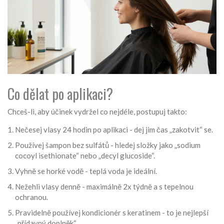
Co dělat po aplikaci?
Chceš-li, aby účinek vydržel co nejdéle, postupuj takto:
Nečesej vlasy 24 hodin po aplikaci - dej jim čas „zakotvit“ se.
Používej šampon bez sulfátů - hledej složky jako „sodium
cocoyl isethionate“ nebo „decyl glucoside“.
Vyhně se horké vodě - teplá voda je ideální.
Nežehli vlasy denně - maximálně 2x týdně a s tepelnou
ochranou.
Pravidelně používej kondicionér s keratinem - to je nejlepší
„přídavný doplněk“.