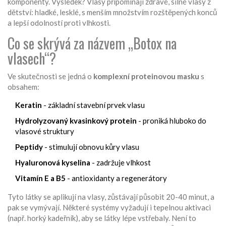
komponenty. Výsledek? Vlasy připomínají zdravé, silné vlasy z
dětství: hladké, lesklé, s menším množstvím rozštěpených konců
a lepší odolností proti vlhkosti.
Co se skrývá za názvem „Botox na
vlasech“?
Ve skutečnosti se jedná o
komplexní proteinovou masku
s
obsahem:
Keratin
- základní stavební prvek vlasu
Hydrolyzovaný kvasinkový protein
- proniká hluboko do
vlasové struktury
Peptidy
- stimulují obnovu kůry vlasu
Hyaluronová kyselina
- zadržuje vlhkost
Vitamín E a B5
- antioxidanty a regenerátory
Tyto látky se aplikují na vlasy, zůstávají působit 20-40 minut, a
pak se vymývají. Některé systémy vyžadují i tepelnou aktivaci
(např. horký kadeřník), aby se látky lépe vstřebaly. Není to