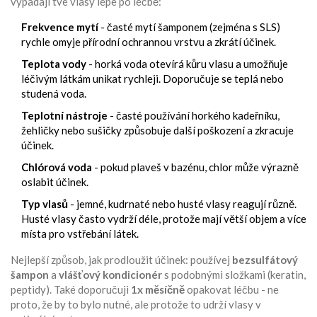
vypadají tvé vlasy lépe po léčbě:
Frekvence mytí
- časté mytí šamponem (zejména s SLS)
rychle omyje přírodní ochrannou vrstvu a zkrátí účinek.
Teplota vody
- horká voda otevírá kůru vlasu a umožňuje
léčivým látkám unikat rychleji. Doporučuje se teplá nebo
studená voda.
Teplotní nástroje
- časté používání horkého kadeřníku,
žehličky nebo sušičky způsobuje další poškození a zkracuje
účinek.
Chlórová voda
- pokud plaveš v bazénu, chlor může výrazně
oslabit účinek.
Typ vlasů
- jemné, kudrnaté nebo husté vlasy reagují různě.
Husté vlasy často vydrží déle, protože mají větší objem a více
místa pro vstřebání látek.
Nejlepší způsob, jak prodloužit účinek: používej
bezsulfátový
šampon
a
vlášťový kondicionér
s podobnými složkami (keratin,
peptidy). Také doporučuji
1x měsíčně
opakovat léčbu - ne
proto, že by to bylo nutné, ale protože to udrží vlasy v