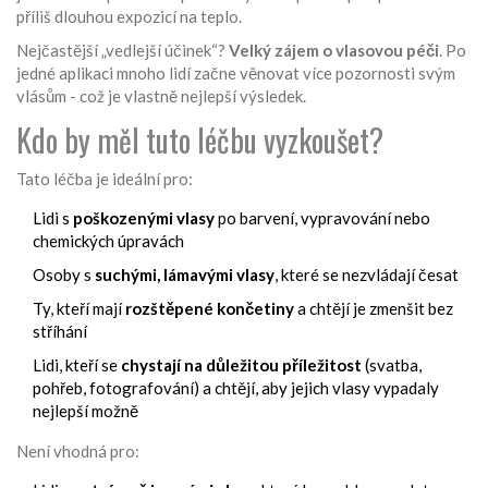
příliš dlouhou expozicí na teplo.
Nejčastější „vedlejší účinek“?
Velký zájem o vlasovou péči
. Po
jedné aplikaci mnoho lidí začne věnovat více pozornosti svým
vlásům - což je vlastně nejlepší výsledek.
Kdo by měl tuto léčbu vyzkoušet?
Tato léčba je ideální pro:
Lidi s
poškozenými vlasy
po barvení, vypravování nebo
chemických úpravách
Osoby s
suchými, lámavými vlasy
, které se nezvládají česat
Ty, kteří mají
rozštěpené končetiny
a chtějí je zmenšit bez
stříhání
Lidi, kteří se
chystají na důležitou příležitost
(svatba,
pohřeb, fotografování) a chtějí, aby jejich vlasy vypadaly
nejlepší možně
Není vhodná pro: