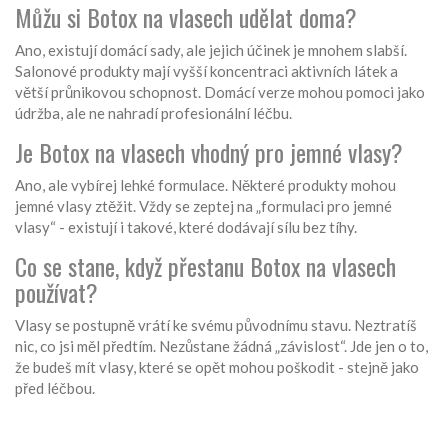
Můžu si Botox na vlasech udělat doma?
Ano, existují domácí sady, ale jejich účinek je mnohem slabší.
Salonové produkty mají vyšší koncentraci aktivních látek a
větší průnikovou schopnost. Domácí verze mohou pomoci jako
údržba, ale ne nahradí profesionální léčbu.
Je Botox na vlasech vhodný pro jemné vlasy?
Ano, ale vybírej lehké formulace. Některé produkty mohou
jemné vlasy ztěžit. Vždy se zeptej na „formulaci pro jemné
vlasy“ - existují i takové, které dodávají sílu bez tíhy.
Co se stane, když přestanu Botox na vlasech
používat?
Vlasy se postupně vrátí ke svému původnímu stavu. Neztratíš
nic, co jsi měl předtím. Nezůstane žádná „závislost“. Jde jen o to,
že budeš mít vlasy, které se opět mohou poškodit - stejně jako
před léčbou.