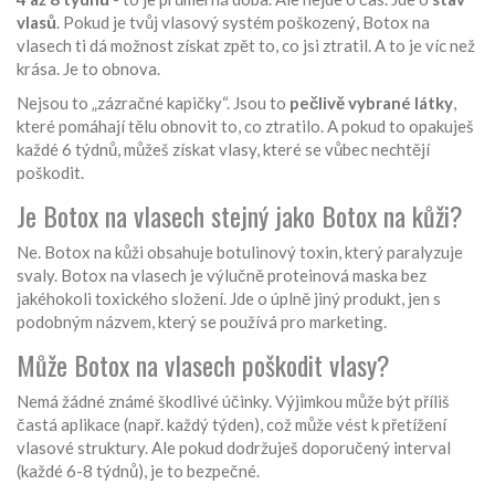
vlasů
. Pokud je tvůj vlasový systém poškozený, Botox na
vlasech ti dá možnost získat zpět to, co jsi ztratil. A to je víc než
krása. Je to obnova.
Nejsou to „zázračné kapičky“. Jsou to
pečlivě vybrané látky
,
které pomáhají tělu obnovit to, co ztratilo. A pokud to opakuješ
každé 6 týdnů, můžeš získat vlasy, které se vůbec nechtějí
poškodit.
Je Botox na vlasech stejný jako Botox na kůži?
Ne. Botox na kůži obsahuje botulinový toxin, který paralyzuje
svaly. Botox na vlasech je výlučně proteinová maska bez
jakéhokoli toxického složení. Jde o úplně jiný produkt, jen s
podobným názvem, který se používá pro marketing.
Může Botox na vlasech poškodit vlasy?
Nemá žádné známé škodlivé účinky. Výjimkou může být příliš
častá aplikace (např. každý týden), což může vést k přetížení
vlasové struktury. Ale pokud dodržuješ doporučený interval
(každé 6-8 týdnů), je to bezpečné.