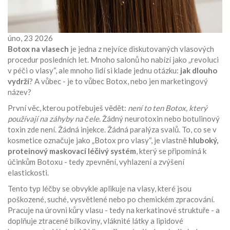
úno, 23 2026
Botox na vlasech
je jedna z nejvíce diskutovaných vlasových
procedur posledních let. Mnoho salonů ho nabízí jako „revoluci
v péči o vlasy“, ale mnoho lidí si klade jednu otázku:
jak dlouho
vydrží
? A vůbec - je to vůbec Botox, nebo jen marketingový
název?
První věc, kterou potřebuješ vědět:
není to ten Botox, který
používají na záhyby na čele
. Žádný neurotoxin nebo botulinový
toxin zde není. Žádná injekce. Žádná paralýza svalů. To, co se v
kosmetice označuje jako „Botox pro vlasy“, je vlastně
hluboký,
proteinový maskovací léčivý systém
, který se připomíná k
účinkům Botoxu - tedy zpevnění, vyhlazení a zvýšení
elastickosti.
Tento typ léčby se obvykle aplikuje na vlasy, které jsou
poškozené, suché, vysvětlené nebo po chemickém zpracování.
Pracuje na úrovni kůry vlasu - tedy na kerkatinové struktuře - a
doplňuje ztracené bílkoviny, vláknité látky a lipidové