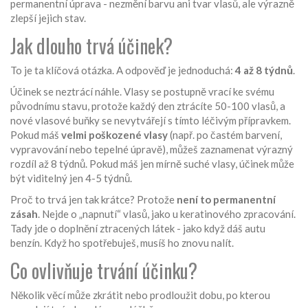
permanentní úprava - nezmění barvu ani tvar vlasů, ale výrazně
zlepší jejich stav.
Jak dlouho trvá účinek?
To je ta klíčová otázka. A odpověď je jednoduchá:
4 až 8 týdnů
.
Účinek se neztrácí náhle. Vlasy se postupně vrací ke svému
původnímu stavu, protože každý den ztrácíte 50-100 vlasů, a
nové vlasové buňky se nevytvářejí s tímto léčivým přípravkem.
Pokud máš
velmi poškozené vlasy
(např. po častém barvení,
vypravování nebo tepelné úpravě), můžeš zaznamenat výrazný
rozdíl až 8 týdnů. Pokud máš jen mírně suché vlasy, účinek může
být viditelný jen 4-5 týdnů.
Proč to trvá jen tak krátce? Protože
není to permanentní
zásah
. Nejde o „napnutí“ vlasů, jako u keratinového zpracování.
Tady jde o doplnění ztracených látek - jako když dáš autu
benzín. Když ho spotřebuješ, musíš ho znovu nalít.
Co ovlivňuje trvání účinku?
Několik věcí může zkrátit nebo prodloužit dobu, po kterou