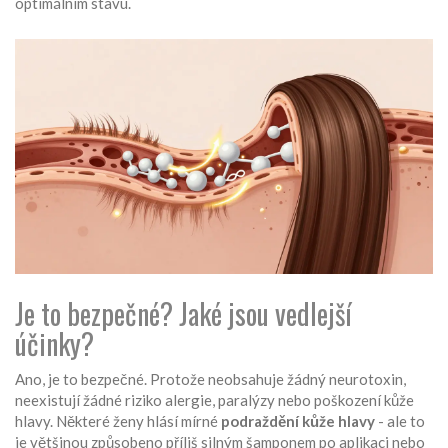
optimálním stavu.
Je to bezpečné? Jaké jsou vedlejší
účinky?
Ano, je to bezpečné. Protože neobsahuje žádný neurotoxin,
neexistují žádné riziko alergie, paralýzy nebo poškození kůže
hlavy. Některé ženy hlásí mírné
podraždění kůže hlavy
- ale to
je většinou způsobeno příliš silným šamponem po aplikaci nebo