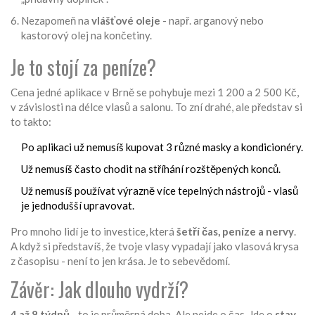
Nezapomeň na
vlášťové oleje
- např. arganový nebo
kastorový olej na končetiny.
Je to stojí za peníze?
Cena jedné aplikace v Brně se pohybuje mezi 1 200 a 2 500 Kč,
v závislosti na délce vlasů a salonu. To zní drahé, ale představ si
to takto:
Po aplikaci už nemusíš kupovat 3 různé masky a kondicionéry.
Už nemusíš často chodit na stříhání rozštěpených konců.
Už nemusíš používat výrazně více tepelných nástrojů - vlasů
je jednodušší upravovat.
Pro mnoho lidí je to investice, která
šetří čas, peníze a nervy
.
A když si představíš, že tvoje vlasy vypadají jako vlasová krysa
z časopisu - není to jen krása. Je to sebevědomí.
Závěr: Jak dlouho vydrží?
4 až 8 týdnů
- to je průměrná doba. Ale nejde o čas. Jde o
stav