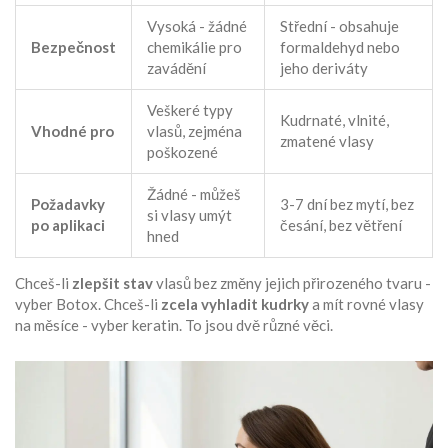
Vysoká - žádné
Střední - obsahuje
Bezpečnost
chemikálie pro
formaldehyd nebo
zavádění
jeho deriváty
Veškeré typy
Kudrnaté, vlnité,
Vhodné pro
vlasů, zejména
zmatené vlasy
poškozené
Žádné - můžeš
Požadavky
3-7 dní bez mytí, bez
si vlasy umýt
po aplikaci
česání, bez větření
hned
Chceš-li
zlepšit stav
vlasů bez změny jejich přirozeného tvaru -
vyber Botox. Chceš-li
zcela vyhladit kudrky
a mít rovné vlasy
na měsíce - vyber keratin. To jsou dvě různé věci.