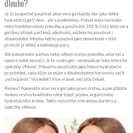
dlouho?
Je to bezpečné používat aloe vera gel každý den jako lehký
hydratační gel? Ano - ale s podmínkou. Pokud máte normální
nebo kombinovanou pokožku a používáte 100 % čistý aloe vera
gel (bez přísad, parfémů, alkoholu), můžete ho používat i
dlouhodobě. Mnoho lidí ho používá jako denní krém v létě,
protože je lehký a neblokuje póry.
Ale pokud máte suchou nebo věkem zralou pokožku, aloe vera
sama o sobě nestačí. Je to vodní gel - neobsahuje tuky, které by
zadržely vlhkost. Pokud ho používáte jako hlavní hydratační
prostředek, vaše kůže se může v dlouhodobém horizontu začít
„vyčerpávat“. Výsledek? Více vrásek, než jste čekali.
Řešení? Nanesete aloe vera gel jako první vrstvu, a pak přidáte
tenkou vrstvu kvalitního oleje (např. jojoba, argan) nebo
hydratačního krému. Takto vytvoříte ochrannou bariéru a
zadržíte vlhkost.