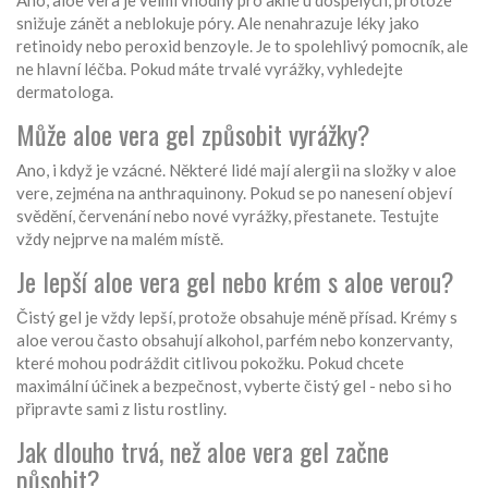
Ano, aloe vera je velmi vhodný pro akné u dospělých, protože
snižuje zánět a neblokuje póry. Ale nenahrazuje léky jako
retinoidy nebo peroxid benzoyle. Je to spolehlivý pomocník, ale
ne hlavní léčba. Pokud máte trvalé vyrážky, vyhledejte
dermatologa.
Může aloe vera gel způsobit vyrážky?
Ano, i když je vzácné. Některé lidé mají alergii na složky v aloe
vere, zejména na anthraquinony. Pokud se po nanesení objeví
svědění, červenání nebo nové vyrážky, přestanete. Testujte
vždy nejprve na malém místě.
Je lepší aloe vera gel nebo krém s aloe verou?
Čistý gel je vždy lepší, protože obsahuje méně přísad. Krémy s
aloe verou často obsahují alkohol, parfém nebo konzervanty,
které mohou podráždit citlivou pokožku. Pokud chcete
maximální účinek a bezpečnost, vyberte čistý gel - nebo si ho
připravte sami z listu rostliny.
Jak dlouho trvá, než aloe vera gel začne
působit?