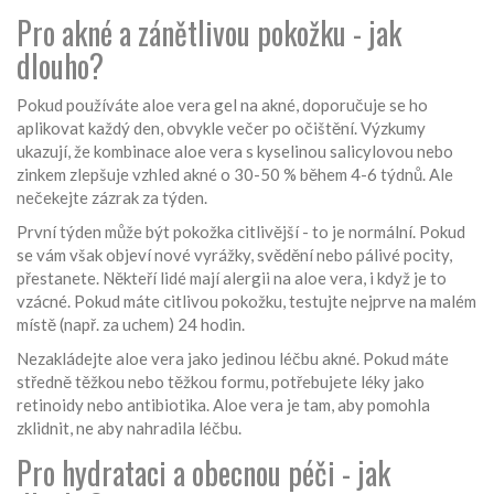
Pro akné a zánětlivou pokožku - jak
dlouho?
Pokud používáte aloe vera gel na akné, doporučuje se ho
aplikovat každý den, obvykle večer po očištění. Výzkumy
ukazují, že kombinace aloe vera s kyselinou salicylovou nebo
zinkem zlepšuje vzhled akné o 30-50 % během 4-6 týdnů. Ale
nečekejte zázrak za týden.
První týden může být pokožka citlivější - to je normální. Pokud
se vám však objeví nové vyrážky, svědění nebo pálivé pocity,
přestanete. Někteří lidé mají alergii na aloe vera, i když je to
vzácné. Pokud máte citlivou pokožku, testujte nejprve na malém
místě (např. za uchem) 24 hodin.
Nezakládejte aloe vera jako jedinou léčbu akné. Pokud máte
středně těžkou nebo těžkou formu, potřebujete léky jako
retinoidy nebo antibiotika. Aloe vera je tam, aby pomohla
zklidnit, ne aby nahradila léčbu.
Pro hydrataci a obecnou péči - jak