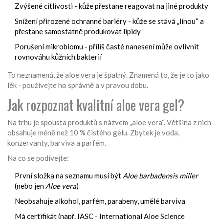
Zvýšené citlivosti - kůže přestane reagovat na jiné produkty
Snížení přirozené ochranné bariéry - kůže se stává „línou“ a
přestane samostatně produkovat lipidy
Porušení mikrobiomu - příliš časté nanesení může ovlivnit
rovnováhu kůžních bakterií
To neznamená, že aloe vera je špatný. Znamená to, že je to jako
lék - používejte ho správně a v pravou dobu.
Jak rozpoznat kvalitní aloe vera gel?
Na trhu je spousta produktů s názvem „aloe vera“. Většina z nich
obsahuje méně než 10 % čistého gelu. Zbytek je voda,
konzervanty, barviva a parfém.
Na co se podívejte:
První složka na seznamu musí být
Aloe barbadensis miller
(nebo jen
Aloe vera
)
Neobsahuje alkohol, parfém, parabeny, umělé barviva
Má certifikát (např. IASC - International Aloe Science