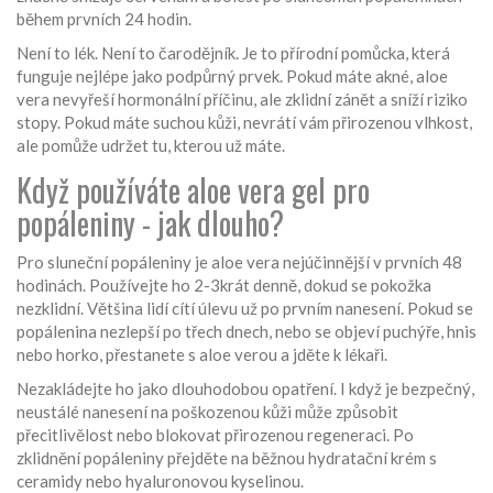
během prvních 24 hodin.
Není to lék. Není to čarodějník. Je to přírodní pomůcka, která
funguje nejlépe jako podpůrný prvek. Pokud máte akné, aloe
vera nevyřeší hormonální příčinu, ale zklidní zánět a sníží riziko
stopy. Pokud máte suchou kůži, nevrátí vám přirozenou vlhkost,
ale pomůže udržet tu, kterou už máte.
Když používáte aloe vera gel pro
popáleniny - jak dlouho?
Pro sluneční popáleniny je aloe vera nejúčinnější v prvních 48
hodinách. Používejte ho 2-3krát denně, dokud se pokožka
nezklidní. Většina lidí cítí úlevu už po prvním nanesení. Pokud se
popálenina nezlepší po třech dnech, nebo se objeví puchýře, hnis
nebo horko, přestanete s aloe verou a jděte k lékaři.
Nezakládejte ho jako dlouhodobou opatření. I když je bezpečný,
neustálé nanesení na poškozenou kůži může způsobit
přecitlivělost nebo blokovat přirozenou regeneraci. Po
zklidnění popáleniny přejděte na běžnou hydratační krém s
ceramidy nebo hyaluronovou kyselinou.