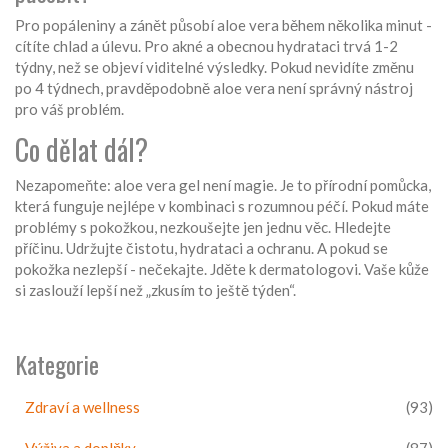
Pro popáleniny a zánět působí aloe vera během několika minut -
cítíte chlad a úlevu. Pro akné a obecnou hydrataci trvá 1-2
týdny, než se objeví viditelné výsledky. Pokud nevidíte změnu
po 4 týdnech, pravděpodobně aloe vera není správný nástroj
pro váš problém.
Co dělat dál?
Nezapomeňte: aloe vera gel není magie. Je to přírodní pomůcka,
která funguje nejlépe v kombinaci s rozumnou péčí. Pokud máte
problémy s pokožkou, nezkoušejte jen jednu věc. Hledejte
příčinu. Udržujte čistotu, hydrataci a ochranu. A pokud se
pokožka nezlepší - nečekajte. Jděte k dermatologovi. Vaše kůže
si zaslouží lepší než „zkusím to ještě týden“.
Kategorie
Zdraví a wellness
(93)