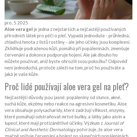
pro, 5 2025
Aloe vera gel
je jedna z nejstarších a nejčastěji používaných
přírodních látek pro péči o pleť. Vypadá jednoduše - průhledná,
chladivá hmota z listů rostliny - ale jeho účinky jsou komplexní.
Zklidňuje podraženou kůži, pomáhá při popáleninách, zmenšuje
červenání a dokonce podporuje hojení. Ale jak dlouho ho
můžete používat, aniž byste ohrozili svou pokožku? Odpověď
není jednoduchá, protože záleží na tom, proč ho používáte a
jaká je vaše kůže.
Proč lidé používají aloe vera gel na pleť?
Nejčastější důvody jsou jasné: popáleniny od slunce, akné,
suchá kůže, ekzémy nebo reakce na agresivní kosmetiku. Aloe
vera obsahuje polysacharidy, které zadržují vlhkost, enzymy,
které pomáhají odstraňovat mrtvé buňky, a látky jako aloin a
lupeol, které mají protizánětlivé účinky. Výzkum z
Journal of
Clinical and Aesthetic Dermatology
potvrzuje, že aloe vera
značně snižuje červenání a bolest po slunečních popáleninách