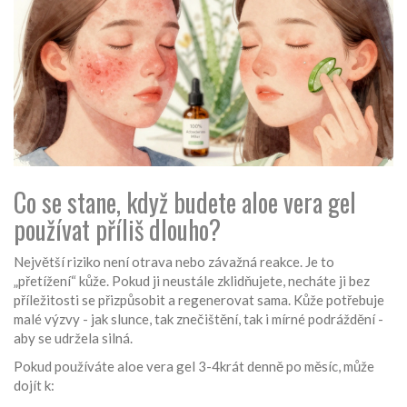
Co se stane, když budete aloe vera gel
používat příliš dlouho?
Největší riziko není otrava nebo závažná reakce. Je to
„přetížení“ kůže. Pokud ji neustále zklidňujete, necháte ji bez
příležitosti se přizpůsobit a regenerovat sama. Kůže potřebuje
malé výzvy - jak slunce, tak znečištění, tak i mírné podráždění -
aby se udržela silná.
Pokud používáte aloe vera gel 3-4krát denně po měsíc, může
dojít k: