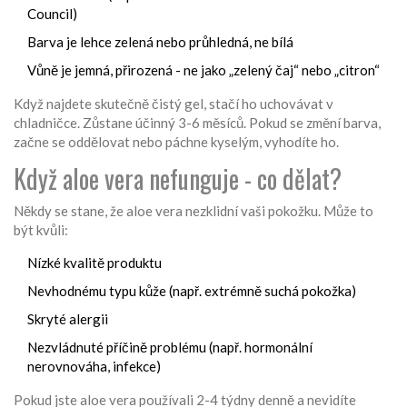
Council)
Barva je lehce zelená nebo průhledná, ne bílá
Vůně je jemná, přirozená - ne jako „zelený čaj“ nebo „citron“
Když najdete skutečně čistý gel, stačí ho uchovávat v
chladničce. Zůstane účinný 3-6 měsíců. Pokud se změní barva,
začne se oddělovat nebo páchne kyselým, vyhodíte ho.
Když aloe vera nefunguje - co dělat?
Někdy se stane, že aloe vera nezklidní vaši pokožku. Může to
být kvůli:
Nízké kvalitě produktu
Nevhodnému typu kůže (např. extrémně suchá pokožka)
Skryté alergii
Nezvládnuté příčině problému (např. hormonální
nerovnováha, infekce)
Pokud jste aloe vera používali 2-4 týdny denně a nevidíte