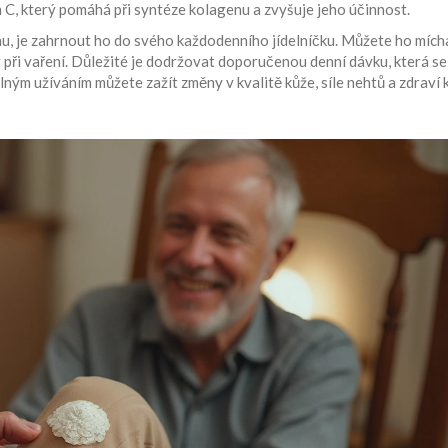
C, který pomáhá při syntéze kolagenu a zvyšuje jeho účinnost.
nu, je zahrnout ho do svého každodenního jídelníčku. Můžete ho mích
při vaření. Důležité je dodržovat doporučenou denní dávku, která se
ným užíváním můžete zažít změny v kvalitě kůže, síle nehtů a zdraví 