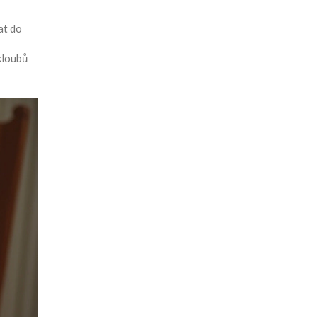
at do
kloubů