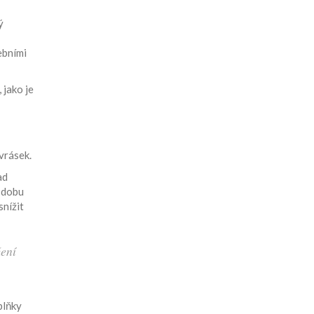
ý
ebními
 jako je
vrásek.
ad
 dobu
snížit
žení
plňky