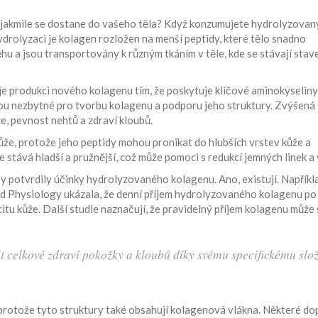
 jakmile se dostane do vašeho těla? Když konzumujete hydrolyzovan
hydrolyzaci je kolagen rozložen na menší peptidy, které tělo snadno
hu a jsou transportovány k různým tkáním v těle, kde se stávají stav
je produkci nového kolagenu tím, že poskytuje klíčové aminokyseliny,
jsou nezbytné pro tvorbu kolagenu a podporu jeho struktury. Zvýšená
, pevnost nehtů a zdraví kloubů.
že, protože jeho peptidy mohou pronikat do hlubších vrstev kůže a
 stává hladší a pružnější, což může pomoci s redukcí jemných linek a 
 by potvrdily účinky hydrolyzovaného kolagenu. Ano, existují. Napříkl
d Physiology ukázala, že denní příjem hydrolyzovaného kolagenu po
tu kůže. Další studie naznačují, že pravidelný příjem kolagenu může 
 celkové zdraví pokožky a kloubů díky svému specifickému slo
protože tyto struktury také obsahují kolagenová vlákna. Některé do