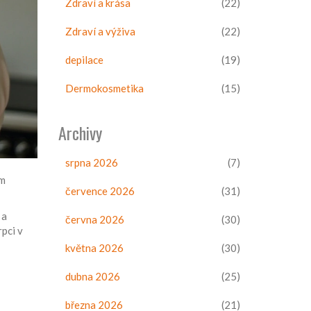
Zdraví a krása
(22)
Zdraví a výživa
(22)
depilace
(19)
Dermokosmetika
(15)
Archivy
srpna 2026
(7)
ým
července 2026
(31)
 a
června 2026
(30)
rpci v
května 2026
(30)
dubna 2026
(25)
března 2026
(21)