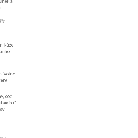
uněk a
.
šit
n, kůže
tního
a
m. Volné
teré
y, což
itamín C
osy