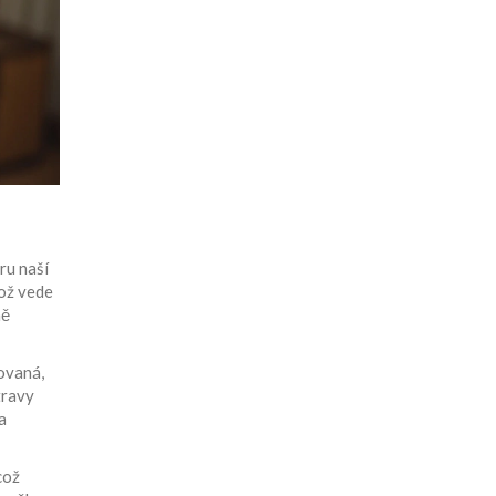
ru naší
což vede
ně
tovaná,
travy
a
což