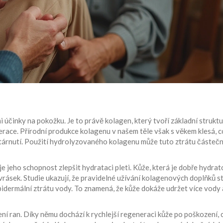
činky na pokožku. Je to právě kolagen, který tvoří základní struktu
erace. Přírodní produkce kolagenu v našem těle však s věkem klesá, 
 stárnutí. Použití hydrolyzovaného kolagenu může tuto ztrátu částeč
 jeho schopnost zlepšit hydrataci pleti. Kůže, která je dobře hydra
 vrásek. Studie ukazují, že pravidelné užívání kolagenových doplňků s
pidermální ztrátu vody. To znamená, že kůže dokáže udržet více vody 
ní ran. Díky němu dochází k rychlejší regeneraci kůže po poškození, 