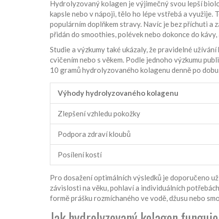
Hydrolyzovaný kolagen je výjimečný svou lepší biolo
kapsle nebo v nápoji, tělo ho lépe vstřebá a využije.
populárním doplňkem stravy. Navíc je bez příchuti a 
přidán do smoothies, polévek nebo dokonce do kávy, an
Studie a výzkumy také ukázaly, že pravidelné užíván
cvičením nebo s věkem. Podle jednoho výzkumu publ
10 gramů hydrolyzovaného kolagenu denně po dobu 2
Výhody hydrolyzovaného kolagenu
Zlepšení vzhledu pokožky
Podpora zdraví kloubů
Posílení kostí
Pro dosažení optimálních výsledků je doporučeno uží
závislosti na věku, pohlaví a individuálních potřeb
formě prášku rozmíchaného ve vodě, džusu nebo smoo
Jak hydrolyzovaný kolagen funguje