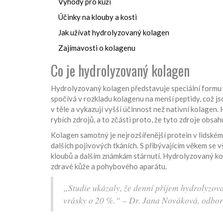
Výhody pro kůži
Účinky na klouby a kosti
Jak užívat hydrolyzovaný kolagen
Zajímavosti o kolagenu
Co je hydrolyzovaný kolagen
Hydrolyzovaný kolagen představuje speciální formu 
spočívá v rozkladu kolagenu na menší peptidy, což js
v těle a vykazují vyšší účinnost než nativní kolagen
rybích zdrojů, a to zčásti proto, že tyto zdroje obsa
Kolagen samotný je nejrozšířenější protein v lidském 
dalších pojivových tkáních. S přibývajícím věkem se 
kloubů a dalším známkám stárnutí. Hydrolyzovaný ko
zdravé kůže a pohybového aparátu.
„Studie ukázaly, že denní příjem hydrolyzov
vrásky o 20 %.“ – Dr. Jana Nováková, odbor