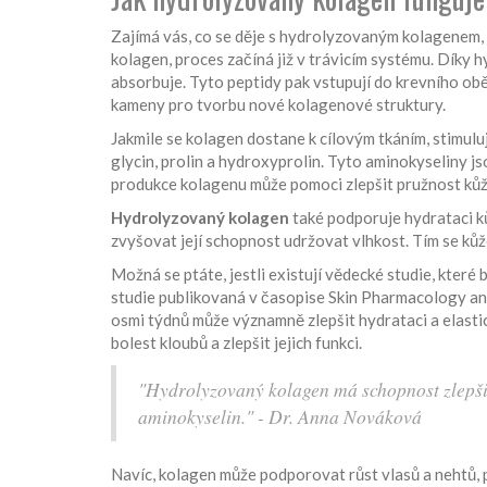
Zajímá vás, co se děje s hydrolyzovaným kolagenem,
kolagen, proces začíná již v trávicím systému. Díky 
absorbuje. Tyto peptidy pak vstupují do krevního obě
kameny pro tvorbu nové kolagenové struktury.
Jakmile se kolagen dostane k cílovým tkáním, stimulu
glycin, prolin a hydroxyprolin. Tyto aminokyseliny 
produkce kolagenu může pomoci zlepšit pružnost kůže
Hydrolyzovaný kolagen
také podporuje hydrataci ků
zvyšovat její schopnost udržovat vlhkost. Tím se kůže
Možná se ptáte, jestli existují vědecké studie, které
studie publikovaná v časopise Skin Pharmacology an
osmi týdnů může významně zlepšit hydrataci a elastici
bolest kloubů a zlepšit jejich funkci.
"Hydrolyzovaný kolagen má schopnost zlepšit
aminokyselin." - Dr. Anna Nováková
Navíc, kolagen může podporovat růst vlasů a nehtů, 