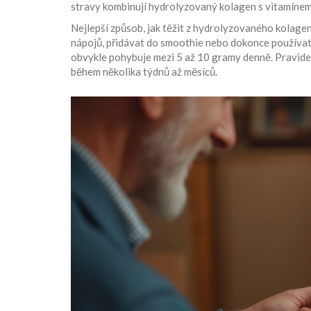
stravy kombinují hydrolyzovaný kolagen s vitamínem 
Nejlepší způsob, jak těžit z hydrolyzovaného kolage
nápojů, přidávat do smoothie nebo dokonce používat 
obvykle pohybuje mezi 5 až 10 gramy denně. Pravidel
během několika týdnů až měsíců.