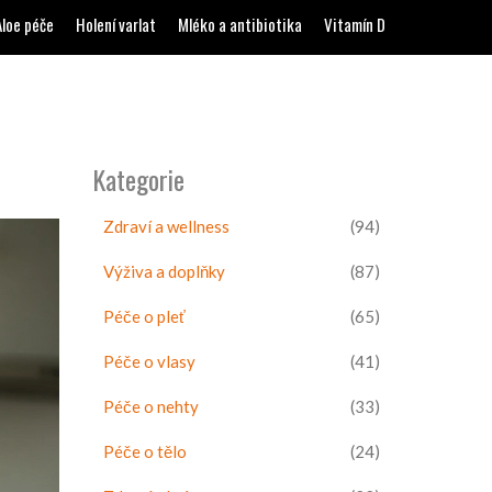
Aloe péče
Holení varlat
Mléko a antibiotika
Vitamín D
Kategorie
Zdraví a wellness
(94)
Výživa a doplňky
(87)
Péče o pleť
(65)
Péče o vlasy
(41)
Péče o nehty
(33)
Péče o tělo
(24)