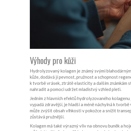
Výhody pro kůži
Hydrolyzovaný kolagen je známý svými blahodárnými ú
kůže, dodává jí pevnost, pružnost a schopnost regen
k tvorbě vrásek, ztrátě elasticity a dalším známkám
nahradit a pomoci udržet mladistvý vzhled pleti.
Jedním z hlavních efektů hydrolyzovaného kolagenu je
vypadá zdravější, je hladší a méně náchylná k tvorbě
může zvýšit obsah vlhkosti v pokožce a snížit transe
zůstává pružnější.
Kolagen má také výrazný vliv na obnovu buněk a hoje