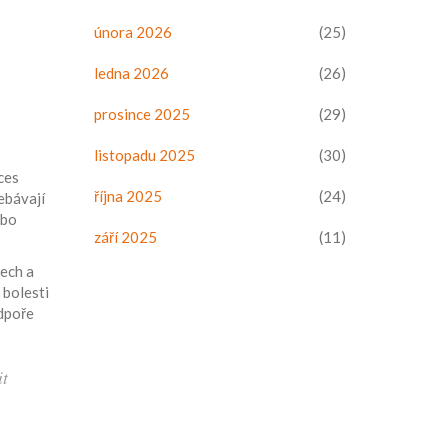
února 2026
(25)
ledna 2026
(26)
prosince 2025
(29)
listopadu 2025
(30)
ces
října 2025
(24)
ebávají
ebo
září 2025
(11)
tech a
 bolesti
dpoře
it