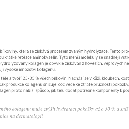
bílkoviny, která se získává procesem zvaným hydrolyzace. Tento pro
ou krátké řetězce aminokyselin. Tyto menší molekuly se snadněji vstř
. Hydrolyzovaný kolagen je obvykle získáván z hovězích, vepřových n
hují vysoké množství kolagenu.
těle a tvoří 25-35 % všech bílkovin. Nachází se v kůži, kloubech, kos
však produkce kolagenu snižuje, což vede ke ztrátě pružnosti pokožky,
lagen proto nabízí způsob, jak tělu dodat potřebné komponenty k po
aného kolagenu může zvýšit hydrataci pokožky až o 30 % a sníž
nice na dermatologii