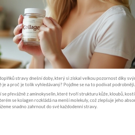
oplňků stravy dnešní doby, který si získal velkou pozornost díky sv
ě je a proč je tolik vyhledávaný? Pojďme se na to podívat podrobněji.
í se převážně z aminokyselin, které tvoří strukturu kůže, kloubů, kostí
kterém se kolagen rozkládá na menší molekuly, což zlepšuje jeho abso
ůžeme snadno zahrnout do své každodenní stravy.