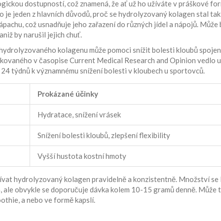
gickou dostupností, což znamená, že ať už ho užíváte v práškové for
 To je jeden z hlavních důvodů, proč se hydrolyzovaný kolagen stal tak
zápachu, což usnadňuje jeho zařazení do různých jídel a nápojů. Může 
iž by narušil jejich chuť.
í hydrolyzovaného kolagenu může pomoci snížit bolesti kloubů spojen
ikovaného v časopise Current Medical Research and Opinion vedlo u
4 týdnů k významnému snížení bolesti v kloubech u sportovců.
Prokázané účinky
Hydratace, snížení vrásek
Snížení bolesti kloubů, zlepšení flexibility
Vyšší hustota kostní hmoty
vat hydrolyzovaný kolagen pravidelně a konzistentně. Množství se l
ách, ale obvykle se doporučuje dávka kolem 10-15 gramů denně. Může t
thie, a nebo ve formě kapslí.