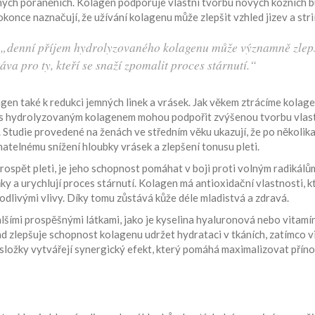
ných poraněních. Kolagen podporuje vlastní tvorbu nových kožních b
konce naznačují, že užívání kolagenu může zlepšit vzhled jizev a strií
že „denní příjem hydrolyzovaného kolagenu může významně zlep
áva pro ty, kteří se snaží zpomalit proces stárnutí.“
n také k redukci jemných linek a vrásek. Jak věkem ztrácíme kolage
y s hydrolyzovaným kolagenem mohou podpořit zvýšenou tvorbu vlas
. Studie provedené na ženách ve středním věku ukazují, že po několik
atelnému snížení hloubky vrásek a zlepšení tonusu pleti.
spět pleti, je jeho schopnost pomáhat v boji proti volným radikálů
ňky a urychlují proces stárnutí. Kolagen má antioxidační vlastnosti, k
škodlivými vlivy. Díky tomu zůstává kůže déle mladistvá a zdravá.
šími prospěšnými látkami, jako je kyselina hyaluronová nebo vitamín
ad zlepšuje schopnost kolagenu udržet hydrataci v tkáních, zatímco v
 složky vytvářejí synergický efekt, který pomáhá maximalizovat přín