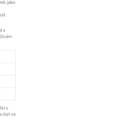
mě, jako
být
é s
žívání
iší v
o být ve