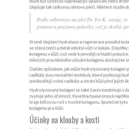
může být užitečné například po opalování nebo drob
zlepšuje tak celkovou obnovu pleti. Některé studie do
Podle odbornice na pleť Dr. Ivy K. varuje, 
jemnost a pružnost pokožky, což je skvělá zpr
Kromě zlepšení hydratace a regenerace pomáhá kolage
se stává tenčí a méně odolná vůči vráskám. Doplňk
kolagenu v kůži, což vede k pevnější a hladší pokožce
měsících pravidelného užívání kolagenu dochází ke zn
Dalším způsobem, jak může hydrolyzovaný kolagen pro
radikály jsou nestabilní molekuly, které poškozují bu
zneškodňují volné radikály a chrání kůži před jejich 
Hydrolyzovaný kolagen se také často kombinuje s dal
zvyšuje jeho účinnost. Kyselina hyaluronová napříkl
hraje klíčovou roli v tvorbě kolagenu. Společně tyto
kolagenu pro kůži.
Účinky na klouby a kosti