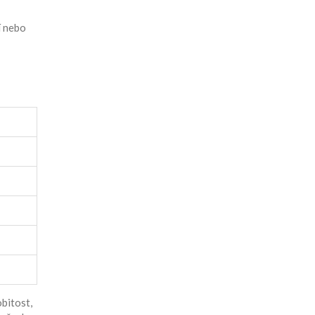
í nebo
obitost,