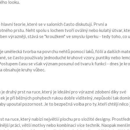
lého looku.
hlavní teorie, které se v saloních často diskutují. První a
tného prstu. Neht spolu s lochem tvoří oválný nebo kulatý útvar, kt
oben výrazněji, stává se "kroužkem" ve smyslu šperku - tedy toho, co
je
umělecká tvorba na povrchu nehtů pomocí laků, fólií a dalších mat
vané, se často používaly jednoduché kruhové vzory, puntíky nebo lem
Postupem času se však význam posunul od tvaru k funkci - dnes je kr
a obsahuje kruhy vůbec.
u
je
druhý prst na ruce, který je ideální pro výrazné zdobení díky své
áček je při běžných pohybech rukou dobře viditelný, nepůsobí tak dom
aby upoutal pozornost. Je to bezpečná volba pro ty, kteří chtějí něco
rst na ruce, který nabízí největší plochu pro složité designy
. Prostřed
lnější práci, větší motivy nebo kombinaci více technik. Naopak menš