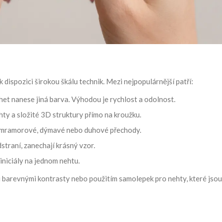
 dispozici širokou škálu technik. Mezi nejpopulárnější patří:
het nanese jiná barva. Výhodou je rychlost a odolnost.
ty a složité 3D struktury přímo na kroužku.
jí mramorové, dýmavé nebo duhové přechody.
dstraní, zanechají krásný vzor.
iniciály na jednom nehtu.
i barevnými kontrasty nebo použitím samolepek pro nehty, které jso