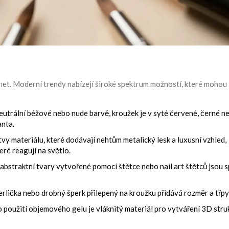
et. Moderní trendy nabízejí široké spektrum možností, které mohou
eutrální béžové nebo nude barvě, kroužek je v syté červené, černé n
anta.
tvy materiálu, které dodávají nehtům metalický lesk a luxusní vzhled
,
ré reagují na světlo.
 abstraktní tvary vytvořené pomocí štětce nebo
nail art štětců
jsou
s
rlička nebo drobný šperk přilepený na kroužku přidává rozměr a třpy
o použití
objemového gelu
je
vláknitý materiál pro vytváření 3D stru