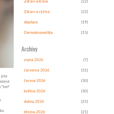
Zdraví a krása
(22)
Zdraví a výživa
(22)
depilace
(19)
Dermokosmetika
(15)
Archivy
srpna 2026
(7)
července 2026
(31)
 jste
června 2026
(30)
namená
 "ten"
května 2026
(30)
o
dubna 2026
(25)
ako
března 2026
(21)