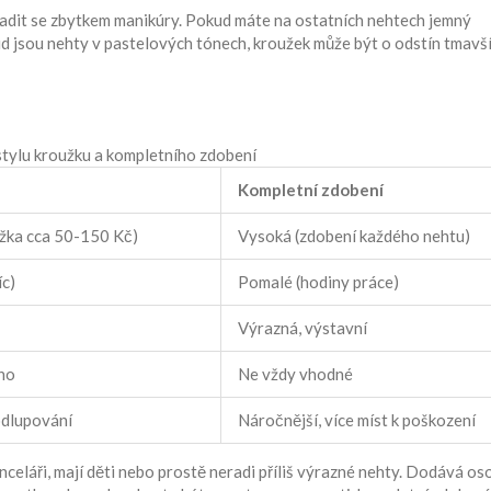
y ladit se zbytkem manikúry. Pokud máte na ostatních nehtech jemný
ud jsou nehty v pastelových tónech, kroužek může být o odstín tmavš
tylu kroužku a kompletního zdobení
Kompletní zdobení
rážka cca 50-150 Kč)
Vysoká (zdobení každého nehtu)
íc)
Pomalé (hodiny práce)
Výrazná, výstavní
no
Ne vždy vhodné
odlupování
Náročnější, více míst k poškození
anceláři, mají děti nebo prostě neradi příliš výrazné nehty. Dodává os