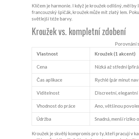
Klíčem je harmonie. I když je kroužek odlišný, měl b
francouzský špičák, kroužek může mít zlatý lem. Pok
světlejší téže barvy.
Kroužek vs. kompletní zdobení
Porovnání s
Vlastnost
Kroužek (1 akcent)
Cena
Nízká až střední (při
Čas aplikace
Rychlé (pár minut nav
Viditelnost
Discreetní, elegantní
Vhodnost do práce
Ano, většinou povole
Údržba
Snadná, menší riziko 
Kroužek je skvělý kompromis pro ty, kteří pracují v k