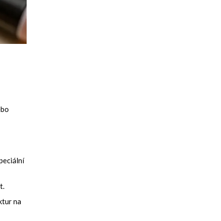
ebo
peciální
t.
ktur na