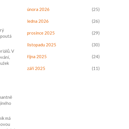
února 2026
(25)
ledna 2026
(26)
erý
prosince 2025
(29)
 upoutá
listopadu 2025
(30)
eriálů
. V
října 2025
(24)
ování,
oužek
září 2025
(11)
inantně
 jiného
ník má
inovou