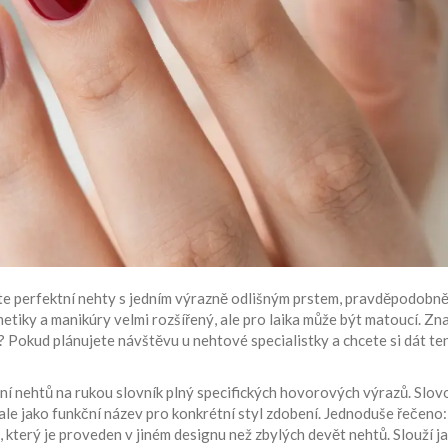
te perfektní nehty s jedním výrazně odlišným prstem, pravděpodobně
metiky a manikúry velmi rozšířený, ale pro laika může být matoucí. Z
 Pokud plánujete návštěvu u nehtové specialistky a chcete si dát ten
ní nehtů na rukou
slovník plný specifických hovorových výrazů. Slov
ale jako funkční název pro konkrétní styl zdobení. Jednoduše řečeno:
, který je proveden v jiném designu než zbylých devět nehtů. Slouží j