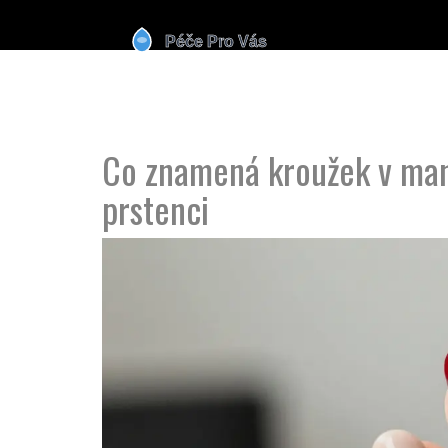
Co znamená kroužek v man
prstenci