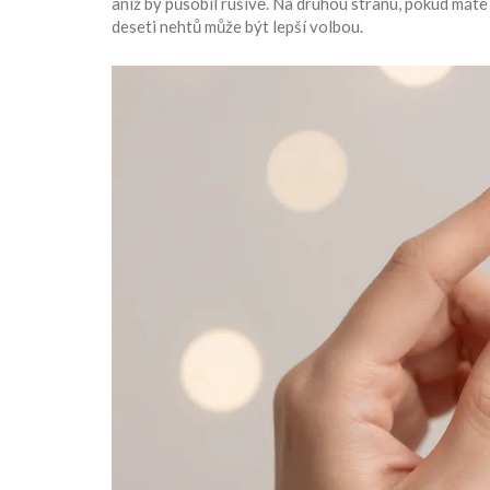
aniž by působil rušivě. Na druhou stranu, pokud máte
deseti nehtů může být lepší volbou.