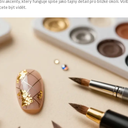
tní akcenty
, který funguje spíše jako tajný detail pro blízké okolí. Vol
cete být vidět.