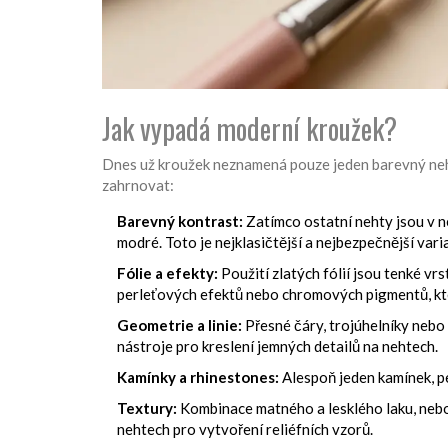
Jak vypadá moderní kroužek?
Dnes už kroužek neznamená pouze jeden barevný neh
zahrnovat:
Barevný kontrast:
Zatímco ostatní nehty jsou v n
modré. Toto je nejklasičtější a nejbezpečnější vari
Fólie a efekty:
Použití
zlatých fólií
jsou
tenké vrs
perleťových efektů nebo chromových pigmentů, kte
Geometrie a linie:
Přesné čáry, trojúhelníky nebo
nástroje pro kreslení jemných detailů na nehtech
.
Kamínky a rhinestones:
Alespoň jeden kamínek, pe
Textury:
Kombinace matného a lesklého laku, neb
nehtech
pro vytvoření reliéfních vzorů.