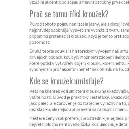
vizuální akcent, bod zájmu a hlavní ozdobný prvek ce
Proč se tomu říká kroužek?
Původ tohoto pojmu není zcela jasný, ale existují dvě 
nejpravděpodobnější vysvětlení vychází z tvaru samo
připomíná prstenec či kroužek. Když je tento prst zd
pozornost.
Druhá teorie souvisí s historickým vývojem
nail artu
dřívějších dobách, kdy byly možnosti zdobení limito
které opticky vytvářely dojem kroužku kolem nehtu. 
synonymem pro "akcentní nehet" bez ohledu na to, zd
Kde se kroužek umisťuje?
Většina klientek volí umístění kroužku na
ukazováčk
viditelnosti
. Důvod je praktický i estetický. Ukazov
jako palec, ale zároveň je dostatečně výrazný na to, 
než klasiku, ale nejsou připraveni na radikální změnu.
Některé ženy však preferují
prostředník
je
nejdelší p
největší plochu nehtového lůžka, což umožňuje detai