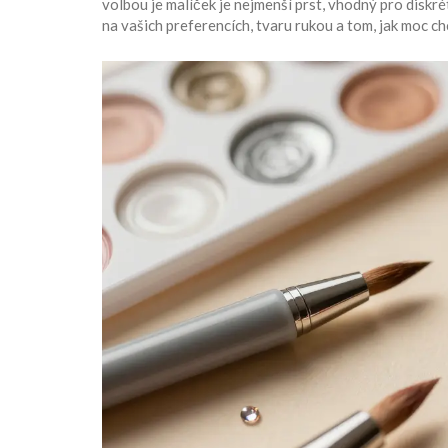
volbou je
malíček
je
nejmenší prst, vhodný pro diskré
na vašich preferencích, tvaru rukou a tom, jak moc ch