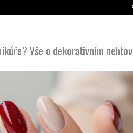
ikúře? Vše o dekorativním nehto