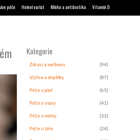
Aloe péče
Holení varlat
Mléko a antibiotika
Vitamín D
vém
Kategorie
Zdraví a wellness
(94)
Výživa a doplňky
(87)
Péče o pleť
(65)
Péče o vlasy
(41)
Péče o nehty
(33)
Péče o tělo
(24)