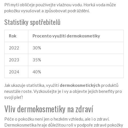
Při mytí obličeje používejte vlažnou vodu. Horká voda může
pokožku vysušovat a způsobovat podráždění.
Statistiky spotřebitelů
Rok
Procento využití dermokosmetiky
2022
30%
2023
35%
2024
40%
Jak ukazuje statistika, využití
dermokosmetických
produktů
neustále roste. Vyzkoušejte je i vy a objevte jejich benefity pro
svoji pleť!
Vliv dermokosmetiky na zdraví
Péče o pokožku není jen o hezkém vzhledu, ale i o zdraví.
Dermokosmetika hraje důležitou roli v podpoře zdravé pokožky