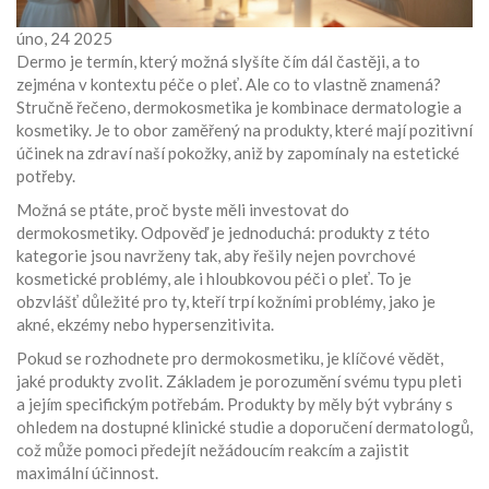
úno, 24 2025
Dermo je termín, který možná slyšíte čím dál častěji, a to
zejména v kontextu péče o pleť. Ale co to vlastně znamená?
Stručně řečeno, dermokosmetika je kombinace dermatologie a
kosmetiky. Je to obor zaměřený na produkty, které mají pozitivní
účinek na zdraví naší pokožky, aniž by zapomínaly na estetické
potřeby.
Možná se ptáte, proč byste měli investovat do
dermokosmetiky. Odpověď je jednoduchá: produkty z této
kategorie jsou navrženy tak, aby řešily nejen povrchové
kosmetické problémy, ale i hloubkovou péči o pleť. To je
obzvlášť důležité pro ty, kteří trpí kožními problémy, jako je
akné, ekzémy nebo hypersenzitivita.
Pokud se rozhodnete pro dermokosmetiku, je klíčové vědět,
jaké produkty zvolit. Základem je porozumění svému typu pleti
a jejím specifickým potřebám. Produkty by měly být vybrány s
ohledem na dostupné klinické studie a doporučení dermatologů,
což může pomoci předejít nežádoucím reakcím a zajistit
maximální účinnost.