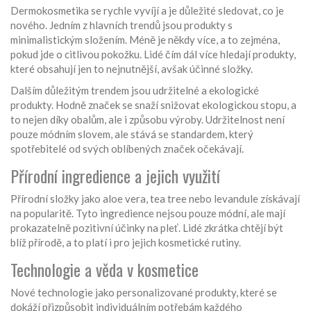
Dermokosmetika se rychle vyvíjí a je důležité sledovat, co je
nového. Jedním z hlavních trendů jsou produkty s
minimalistickým složením. Méně je někdy více, a to zejména,
pokud jde o citlivou pokožku. Lidé čím dál více hledají produkty,
které obsahují jen to nejnutnější, avšak účinné složky.
Dalším důležitým trendem jsou udržitelné a ekologické
produkty. Hodně značek se snaží snižovat ekologickou stopu, a
to nejen díky obalům, ale i způsobu výroby. Udržitelnost není
pouze módním slovem, ale stává se standardem, který
spotřebitelé od svých oblíbených značek očekávají.
Přírodní ingredience a jejich využití
Přírodní složky jako aloe vera, tea tree nebo levandule získávají
na popularitě. Tyto ingredience nejsou pouze módní, ale mají
prokazatelně pozitivní účinky na pleť. Lidé zkrátka chtějí být
blíž přírodě, a to platí i pro jejich kosmetické rutiny.
Technologie a věda v kosmetice
Nové technologie jako personalizované produkty, které se
dokáží přizpůsobit individuálním potřebám každého