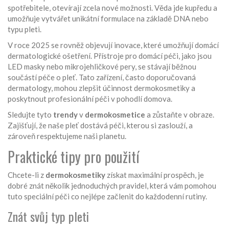
spotřebitele, otevírají zcela nové možnosti. Věda jde kupředu a
umožňuje vytvářet unikátní formulace na základě DNA nebo
typu pleti.
V roce 2025 se rovněž objevují inovace, které umožňují domácí
dermatologické ošetření. Přístroje pro domácí péči, jako jsou
LED masky nebo mikrojehličkové pery, se stávají běžnou
součástí péče o pleť. Tato zařízení, často doporučovaná
dermatology, mohou zlepšit účinnost dermokosmetiky a
poskytnout profesionální péči v pohodlí domova.
Sledujte tyto
trendy
v
dermokosmetice
a zůstaňte v obraze.
Zajišťují, že naše pleť dostává péči, kterou si zaslouží, a
zároveň respektujeme naši planetu.
Praktické tipy pro použití
Chcete-li z
dermokosmetiky
získat maximální prospěch, je
dobré znát několik jednoduchých pravidel, která vám pomohou
tuto speciální péči co nejlépe začlenit do každodenní rutiny.
Znát svůj typ pleti