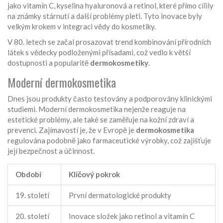
jako vitamín C, kyselina hyaluronová a retinol, které přímo cílily
na známky stárnutí a další problémy pleti. Tyto inovace byly
velkým krokem v integraci vědy do kosmetiky.
V 80. letech se začal prosazovat trend kombinování přírodních
látek s vědecky podloženými přísadami, což vedlo k větší
dostupnosti a popularitě
dermokosmetiky
.
Moderní dermokosmetika
Dnes jsou produkty často testovány a podporovány klinickými
studiemi. Moderní dermokosmetika nejenže reaguje na
estetické problémy, ale také se zaměřuje na kožní zdraví a
prevenci. Zajímavostí je, že v Evropě je
dermokosmetika
regulována podobně jako farmaceutické výrobky, což zajišťuje
její bezpečnost a účinnost.
Období
Klíčový pokrok
19. století
První dermatologické produkty
20. století
Inovace složek jako retinol a vitamín C