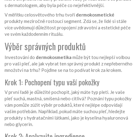
s dermatologem, aby byla péče co nejefektivnější.
V měřítku celosvětového trhu tvoří
dermokosmetické
produkty meziročně rostoucí segment. Zdá se, že lidé si stále
více uvědomují důležitost propojení zdravotní a estetické péče
ve svém každodenním rituálu.
Výběr správných produktů
Investování do
dermokosmetika
může být tou nejlepší volbou
pro vaši pleť, ale jak vybrat ten správný produkt z nepřeberného
množství na trhu? Pojďme se na to podívat krok za krokem.
Krok 1: Pochopení typu vaší pokožky
V první řadě je důležité pochopit, jaký máte typ pleti. Je vaše
pleť suchá, mastná, smíšená nebo citlivá? Poznání typu pokožky
vám pomůže zúžit výběr produktů, které nejlépe odpovídají
vašim potřebám. Například, pokud máte suchou pleť, hledejte
produkty s hydratačními látkami, jako je kyselina hyaluronová
nebo glycerin.
Krok 2: Analyzujte ingredience