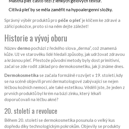
Mastná pleť často těží z lehkých gelových textur.
Citlivá pleť by se měla zaměřit na hypoalergenní složky.
Správný výběr produktů pro
péče o pleť
je klíčem ke zdravé a
zářící pokožce, proto si na něm dejte záležet!
Historie a vývoj oboru
Název
dermo
pochází z řeckého slova „derma“, což znamená
kůže. Už ve starověku lidé hledali způsoby, jak udržovat zdravou
a krásnou pleť. Přestože původní metody byly dost primitivní,
začal se zde rodit základ pro dermokosmetiku, jak ji známe dnes.
Dermokosmetika
se začala formálně rozvíjet v 19. století, kdy
se na scéně objevili první dermatologové zabývající se nejen
léčbou kožních nemocí, ale také estetikou. Věděli jste, že jeden z
prvních produktů byl krém na bázi zinku, který lékaři
doporučovali na léčbu akné?
20. století a revoluce
Během 20. století se dermokosmetika posunula o velký kus
dopředu díky technologickým pokrokům. Objevily se produkty