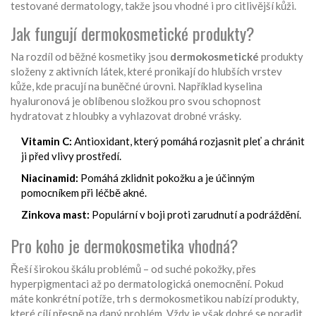
testované dermatology, takže jsou vhodné i pro citlivější kůži.
Jak fungují dermokosmetické produkty?
Na rozdíl od běžné kosmetiky jsou
dermokosmetické
produkty
složeny z aktivních látek, které pronikají do hlubších vrstev
kůže, kde pracují na buněčné úrovni. Například kyselina
hyaluronová je oblíbenou složkou pro svou schopnost
hydratovat z hloubky a vyhlazovat drobné vrásky.
Vitamin C:
Antioxidant, který pomáhá rozjasnit pleť a chránit
ji před vlivy prostředí.
Niacinamid:
Pomáhá zklidnit pokožku a je účinným
pomocníkem při léčbě akné.
Zinkova mast:
Populární v boji proti zarudnutí a podráždění.
Pro koho je dermokosmetika vhodná?
Řeší širokou škálu problémů – od suché pokožky, přes
hyperpigmentaci až po dermatologická onemocnění. Pokud
máte konkrétní potíže, trh s dermokosmetikou nabízí produkty,
které cílí přesně na daný problém. Vždy je však dobré se poradit