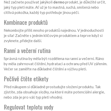
Než začnete používat jakýkoli
dermo
produkt, je důležité určit,
jaký typ pleti máte. Ať už je to mastná, suchá, smíšená nebo
citlivá pokožka, každý typ potřebuje jinou péči.
Kombinace produktů
Nekombojte příliš mnoho produktů najednou. V jednoduchosti
je síla! Začněte s jedním klíčovým produktem a teprve když si
zvyknete, přidejte další.
Ranní a večerní rutina
Správná rutina by měla být rozdělena na ranní a večerní. Ráno
by měla zahrnovat čištění, hydrataci a ochranu před UV zářením.
Večer se zaměřte na důkladné čištění a výživu pleti.
Pečlivě čtěte etikety
Před nákupem si důkladně prostudujte složení produktu. Tak
zjistíte, zda obsahuje složky, na které máte potenciální alergie,
nebo zda je pro váš typ pleti vhodný.
Regulovat teplotu vody