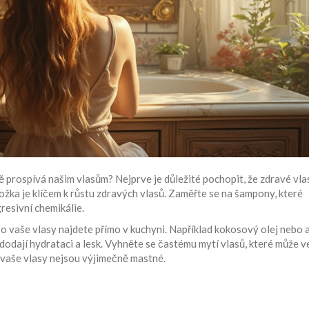
ně prospívá našim vlasům? Nejprve je důležité pochopit, že zdravé vla
ožka je klíčem k růstu zdravých vlasů. Zaměřte se na šampony, které
resivní chemikálie.
ro vaše vlasy najdete přímo v kuchyni. Například kokosový olej nebo
dodají hydrataci a lesk. Vyhněte se častému mytí vlasů, které může v
vaše vlasy nejsou výjimečně mastné.