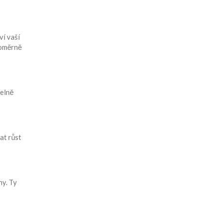
ví vaší
noměrně
pelně
at růst
hy. Ty