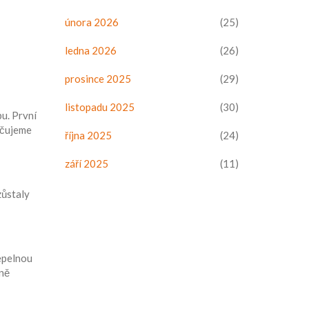
února 2026
(25)
ledna 2026
(26)
prosince 2025
(29)
listopadu 2025
(30)
pu. První
učujeme
října 2025
(24)
září 2025
(11)
zůstaly
epelnou
čně