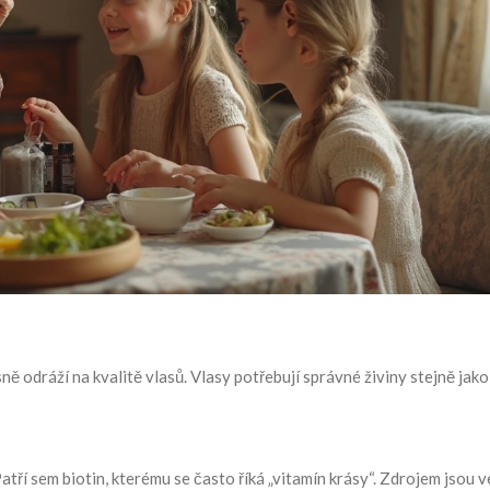
sně odráží na kvalitě vlasů. Vlasy potřebují správné živiny stejně jako
Patří sem biotin, kterému se často říká „vitamín krásy“. Zdrojem jsou v