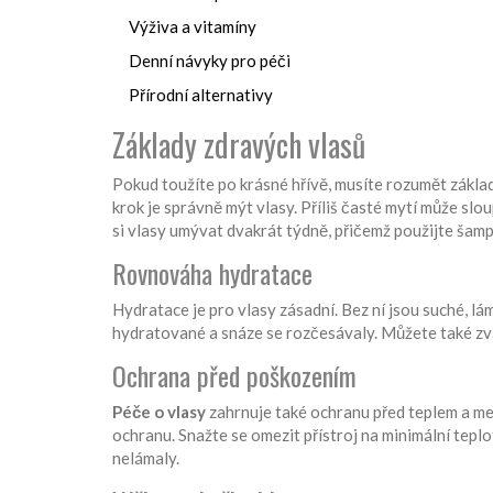
Výživa a vitamíny
Denní návyky pro péči
Přírodní alternativy
Základy zdravých vlasů
Pokud toužíte po krásné hřívě, musíte rozumět základ
krok je správně mýt vlasy. Příliš časté mytí může slou
si vlasy umývat dvakrát týdně, přičemž použijte šamp
Rovnováha hydratace
Hydratace je pro vlasy zásadní. Bez ní jsou suché, l
hydratované a snáze se rozčesávaly. Můžete také zvá
Ochrana před poškozením
Péče o vlasy
zahrnuje také ochranu před teplem a me
ochranu. Snažte se omezit přístroj na minimální tepl
nelámaly.