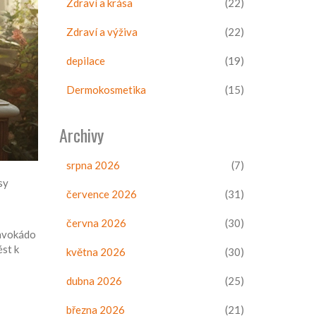
Zdraví a krása
(22)
Zdraví a výživa
(22)
depilace
(19)
Dermokosmetika
(15)
Archivy
srpna 2026
(7)
sy
července 2026
(31)
června 2026
(30)
 avokádo
ést k
května 2026
(30)
dubna 2026
(25)
března 2026
(21)