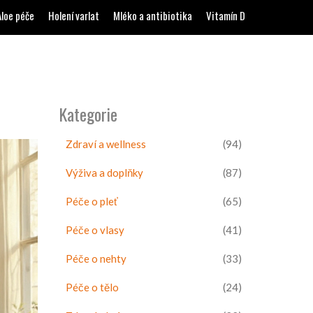
Aloe péče
Holení varlat
Mléko a antibiotika
Vitamín D
Kategorie
Zdraví a wellness
(94)
Výživa a doplňky
(87)
Péče o pleť
(65)
Péče o vlasy
(41)
Péče o nehty
(33)
Péče o tělo
(24)