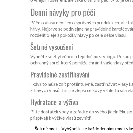
o vnějším ošetření, ale také o vnitřní péči. A to je cest
Denní návyky pro péči
Péče o vlasy není jen o správných produktech, ale tak
hřívy. Nejprve se podívejme na pravidelné kartáčová
rozdělit oleje z pokožky hlavy po celé délce vlasů.
Šetrné vysoušení
Vyhněte se zbytečnému tepelnému stylingu. Pokud po
ochranný sprej, který pomůže chránit vaše vlasy pře
Pravidelné zastřihávání
I když to může znít protiintuivně, zastřihávat vlas
zdravých vlasů. Tím se zlepší celkový vzhled a síla vl
Hydratace a výživa
Pijte dostatek vody a zařaďte do svého jídelníčku po
přispívají k výživě vlasů zevnitř.
Šetrné mytí – Vyhýbejte se každodennímu mytí vlas