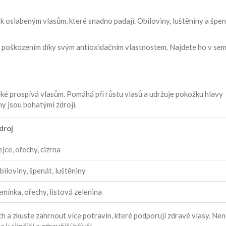
k oslabeným vlasům, které snadno padají. Obiloviny, luštěniny a špen
ed poškozením díky svým antioxidačním vlastnostem. Najdete ho v sem
aké prospívá vlasům. Pomáhá při růstu vlasů a udržuje pokožku hlavy
hy jsou bohatými zdroji.
droj
ejce, ořechy, cizrna
biloviny, špenát, luštěniny
emínka, ořechy, listová zelenina
 a zkuste zahrnout více potravin, které podporují zdravé vlasy. Není