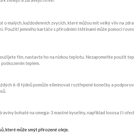
a k silnější a zdravější hřívě!
é o malých, každodenních zvycích, které můžou mít velký vliv na zdra
ní. Použití jemného kartáče s přírodními štětinami může pomoci rov
užijete fén, nastavte ho na nízkou teplotu. Nezapomeňte použít te
d poškozením teplem.
y každých 6-8 týdnů pomůže eliminovat roztřepené konečky a podporov
asů.
traviny bohaté na omega-3 mastné kyseliny, například lososa či ořec
ů, které může smýt přirozené oleje.