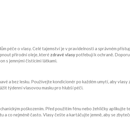
ům péče o vlasy. Celé tajemství je v pravidelnosti a správném přístu
pnout přírodní oleje, které
zdravé vlasy
potřebují k ochraně. Dopor
on s jemnými čistícími látkami.
ámavé a bez lesku. Používejte kondicionér po každém umytí, aby vlasy 
žit týdenní vlasovou masku pro hlubší péči.
chanickým poškozením. Před použitím fénu nebo žehličky aplikujte t
otu a co nejméně často. Vlasy češte a kartáčujte jemně, aby se zbyte