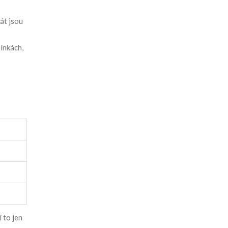
át jsou
ínkách,
 to jen