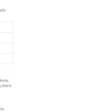
žete
ikony,
, které
sto