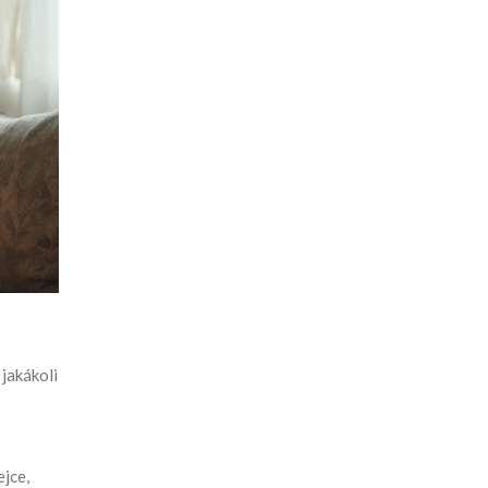
 jakákoli
ejce,