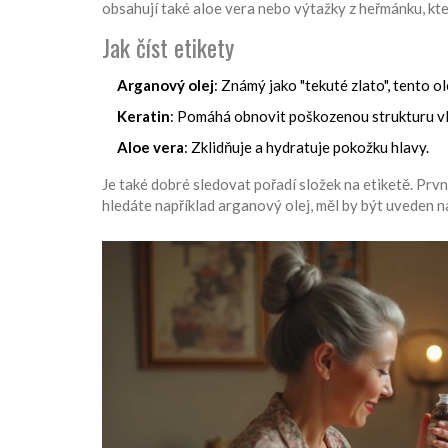
obsahují také aloe vera nebo výtažky z heřmánku, kte
Jak číst etikety
Arganový olej
: Známý jako "tekuté zlato", tento o
Keratin
: Pomáhá obnovit poškozenou strukturu vla
Aloe vera
: Zklidňuje a hydratuje pokožku hlavy.
Je také dobré sledovat pořadí složek na etiketě. Prvn
hledáte například arganový olej, měl by být uveden na