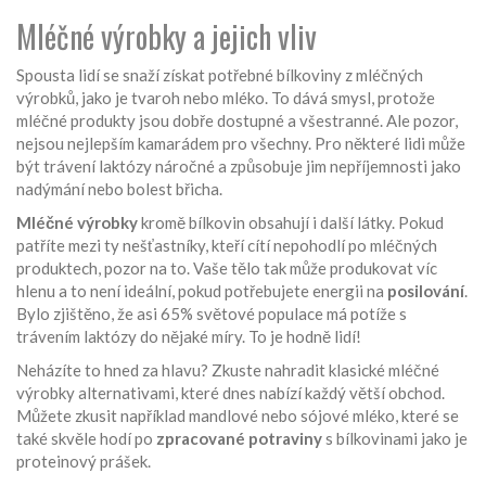
Mléčné výrobky a jejich vliv
Spousta lidí se snaží získat potřebné bílkoviny z mléčných
výrobků, jako je tvaroh nebo mléko. To dává smysl, protože
mléčné produkty jsou dobře dostupné a všestranné. Ale pozor,
nejsou nejlepším kamarádem pro všechny. Pro některé lidi může
být trávení laktózy náročné a způsobuje jim nepříjemnosti jako
nadýmání nebo bolest břicha.
Mléčné výrobky
kromě bílkovin obsahují i další látky. Pokud
patříte mezi ty nešťastníky, kteří cítí nepohodlí po mléčných
produktech, pozor na to. Vaše tělo tak může produkovat víc
hlenu a to není ideální, pokud potřebujete energii na
posilování
.
Bylo zjištěno, že asi 65% světové populace má potíže s
trávením laktózy do nějaké míry. To je hodně lidí!
Neházíte to hned za hlavu? Zkuste nahradit klasické mléčné
výrobky alternativami, které dnes nabízí každý větší obchod.
Můžete zkusit například mandlové nebo sójové mléko, které se
také skvěle hodí po
zpracované potraviny
s bílkovinami jako je
proteinový prášek.