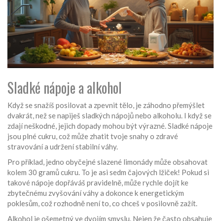
Sladké nápoje a alkohol
Když se snažíš posilovat a zpevnit tělo, je záhodno přemýšlet
dvakrát, než se napiješ sladkých nápojů nebo alkoholu. I když se
zdají neškodné, jejich dopady mohou být výrazné. Sladké nápoje
jsou plné cukru, což může zhatit tvoje snahy o zdravé
stravování a udržení stabilní váhy.
Pro příklad, jedno obyčejné slazené limonády může obsahovat
kolem 30 gramů cukru. To je asi sedm čajových lžiček! Pokud si
takové nápoje dopřáváš pravidelně, může rychle dojít ke
zbytečnému zvyšování váhy a dokonce k energetickým
poklesům, což rozhodně není to, co chceš v posilovně zažít.
Alkohol je ošemetný ve dvojím smyslu. Nejen že často obsahuje