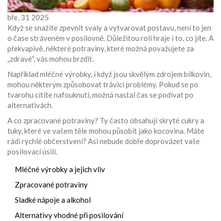
bře, 31 2025
Když se snažíte zpevnit svaly a vytvarovat postavu, není to jen
o čase stráveném v posilovně. Důležitou roli hraje i to, co jíte. A
překvapivě, některé potraviny, které možná považujete za
„zdravé“, vás mohou brzdit.
Například mléčné výrobky, i když jsou skvělým zdrojem bílkovin,
mohou některým způsobovat trávicí problémy. Pokud se po
tvarohu cítíte nafouknutí, možná nastal čas se podívat po
alternativách.
A co zpracované potraviny? Ty často obsahují skryté cukry a
tuky, které ve vašem těle mohou působit jako kocovina. Máte
rádi rychlé občerstvení? Asi nebude dobře doprovázet vaše
posilovací úsilí.
Mléčné výrobky a jejich vliv
Zpracované potraviny
Sladké nápoje a alkohol
Alternativy vhodné při posilování