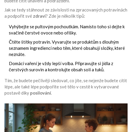
budete cítit unavení a podráždění.
Jak se tedy stáhnout ze závislosti na zpracovaných potravinách
a podpořit své
zdraví
? Zde je několik tipů:
Vyhýbejte se pultovým pochoutkám. Namísto toho si dejte k
svačině čerstvé ovoce nebo oříšky.
Čtěte štítky potravin. Vyvarujte se produktům s dlouhým
seznamem ingrediencí nebo těm, které obsahují složky, které
neznáte.
Domácí vaření je vždy lepší volba. Připravujte si jídla z
čerstvých surovin a kontrolujte obsah solí a tuků.
Tím, že budete pečlivěji sledovat, co jíte, se nejenže budete cítit
lépe, ale také lépe podpoříte své tělo v cestě k vytvarované
postavě díky
posilování
.