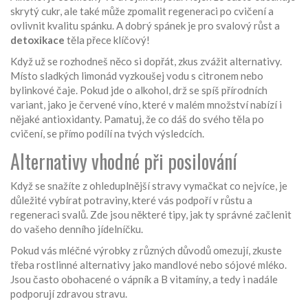
skrytý cukr, ale také může zpomalit regeneraci po cvičení a
ovlivnit kvalitu spánku. A dobrý spánek je pro svalový růst a
detoxikace
těla přece klíčový!
Když už se rozhodneš něco si dopřát, zkus zvážit alternativy.
Místo sladkých limonád vyzkoušej vodu s citronem nebo
bylinkové čaje. Pokud jde o alkohol, drž se spíš přírodních
variant, jako je červené víno, které v malém množství nabízí i
nějaké antioxidanty. Pamatuj, že co dáš do svého těla po
cvičení, se přímo podílí na tvých výsledcích.
Alternativy vhodné při posilování
Když se snažíte z ohleduplnější stravy vymačkat co nejvíce, je
důležité vybírat potraviny, které vás podpoří v růstu a
regeneraci svalů. Zde jsou některé tipy, jak ty správné začlenit
do vašeho denního jídelníčku.
Pokud vás mléčné výrobky z různých důvodů omezují, zkuste
třeba rostlinné alternativy jako mandlové nebo sójové mléko.
Jsou často obohacené o vápník a B vitamíny, a tedy i nadále
podporují zdravou stravu.