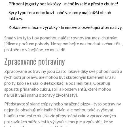
Přírodní jogurty bez laktózy - méně kyselé a přesto chutné!
Sýry typu feta nebo kozí - obě varianty mají nižší obsah
laktózy.
Kokosové mléčné výrobky - krémové a osvěžující alternativy.
Snad vám tyto tipy pomohou nalézt rovnováhu mezi chutným
jídlem a pocitem pohody. Nezapomínejte naslouchat svému tělu,
protože to ví nejlépe, co mu sedí!
Zpracované potraviny
Zpracované potraviny jsou často lákavé díky své pohodlnosti a
rychlosti přípravy, ale mohou být skutečným kamenem úrazu
pro ty, kdo se snaží o
detoxikaci
a posílení těla. Obsahují
spoustu přidaného cukru, soli a konzervantů, které mohou
narušit vaši snahu o zdravý životní styl.
Představte si slané chipsy nebo mražené pizzy—tyto potraviny
nejen že obsahují minimálně živin, ale mohou také zvyšovat
hladinu cholesterolu. Navíc přebytečný cukr v zpracovaných
potravinách může vést k výkyvům energie a způsobit, že se