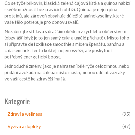
Co se týče bílkovin, klasická zelená čajová lístka a quinoa nabízí
skvělé možnosti bez trávicích obtíží. Quinoa je nejen plná
proteinů, ale zároveň obsahuje důležité aminokyseliny, které
vaše tělo potřebuje pro obnovu svalů.
Nezabírejte si hlavu s dražším obědem z rychlého občerstvení
(obzvlášť když je to jen samý cukr a umělé příchutě). Místo toho
si připravte
detoxikace
smoothie s mixem špenátu, banánu a
chia semínek. Tento koktejl nejen osvěží, ale poskytne i
potřebný energetický boost.
Jednoduché změny, jako je nahrazení bílé rýže celozrnnou, nebo
přidání avokáda na chleba místo másla, mohou udělat zázraky
ve vaší cestě ke zdravějšímu já.
Kategorie
Zdraví a wellness
(95)
Výživa a doplňky
(87)