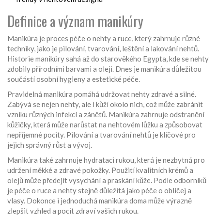
Definice a význam manikúry
Manikúra je proces péče o nehty a ruce, který zahrnuje různé
techniky, jako je pilování, tvarování, leštění a lakování nehtů.
Historie manikúry sahá až do starověkého Egypta, kde se nehty
zdobily přírodními barvami a oleji. Dnes je manikúra důležitou
součástí osobní hygieny a estetické péče.
Pravidelná manikúra pomáhá udržovat nehty zdravé a silné.
Zabývá se nejen nehty, ale i kůží okolo nich, což může zabránit
vzniku různých infekcí a zánětů. Manikúra zahrnuje odstranění
kůžičky, která může narůstat na nehtovém lůžku a způsobovat
nepříjemné pocity. Pilování a tvarování nehtů je klíčové pro
jejich správný růst a vývoj.
Manikúra také zahrnuje hydrataci rukou, která je nezbytná pro
udržení měkké a zdravé pokožky. Použití kvalitních krémů a
olejů může předejít vysychání a praskání kůže. Podle odborníků
je péče o ruce a nehty stejně důležitá jako péče o obličej a
vlasy. Dokonce i jednoduchá manikúra doma může výrazně
zlepšit vzhled a pocit zdraví vašich rukou.