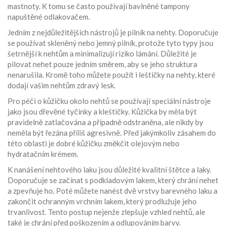
mastnoty. K tomu se často používají bavlněné tampony
napuštěné odlakovačem.
Jedním z nejdůležitějších nástrojů je pilník na nehty. Doporučuje
se používat skleněný nebo jemný pilník, protože tyto typy jsou
šetrnější k nehtům a minimalizují riziko lámání. Důležité je
pilovat nehet pouze jedním směrem, aby se jeho struktura
nenarušila. Kromě toho můžete použít i leštičky na nehty, které
dodají vašim nehtům zdravý lesk.
Pro péči o kůžičku okolo nehtů se používají speciální nástroje
jako jsou dřevěné tyčinky a kleštičky. Kůžička by měla být
pravidelně zatlačována a případně odstraněna, ale nikdy by
neměla být řezána příliš agresivně. Před jakýmkoliv zásahem do
této oblasti je dobré kůžičku změkčit olejovým nebo
hydratačním krémem.
K nanášení nehtového laku jsou důležité kvalitní štětce a laky.
Doporučuje se začínat s podkladovým lakem, který chrání nehet
a zpevňuje ho. Poté můžete nanést dvě vrstvy barevného laku a
zakončit ochranným vrchním lakem, který prodlužuje jeho
trvanlivost. Tento postup nejenže zlepšuje vzhled nehtů, ale
také je chrání před poškozením a odlupováním barvy.