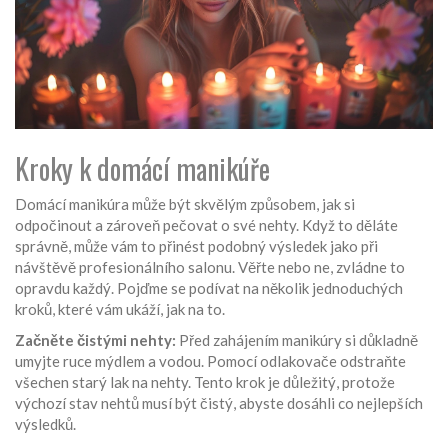
Kroky k domácí manikúře
Domácí manikúra může být skvělým způsobem, jak si
odpočinout a zároveň pečovat o své nehty. Když to děláte
správně, může vám to přinést podobný výsledek jako při
návštěvě profesionálního salonu. Věřte nebo ne, zvládne to
opravdu každý. Pojďme se podívat na několik jednoduchých
kroků, které vám ukáží, jak na to.
Začněte čistými nehty:
Před zahájením manikúry si důkladně
umyjte ruce mýdlem a vodou. Pomocí odlakovače odstraňte
všechen starý lak na nehty. Tento krok je důležitý, protože
výchozí stav nehtů musí být čistý, abyste dosáhli co nejlepších
výsledků.