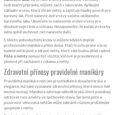
hydratační přípravky, můžete začít s lakováním. Aplikujte
základní vrstvu, která chrání nehty a zajišťuje hladký povrch pro
barevný lak. Poté naneste dvě vrstvy vašeho oblíbeného
barevného laku. Ukončete to nanesením vrchní vrstvy pro
dlouhotrvající lesk a ochranu. Nezapomeňte, že každá vrstva by
měla úplně uschnout, než nanesete další.
S těmito jednoduchými kroky si můžete kdykoli dopřát
profesionální manikúru přímo doma. Stačí trochu praxe a brzy
budete mít krásné a zdravé nehty, které vám budou dělat radost.
Péče o nehty
nemusí být složitá; klíčové je pravidelnost a
jemnost při zacházení s rukama a nehty.
Zdravotní přínosy pravidelné manikúry
Pravidelná manikúra není jen prostředkem k dosažení krásy a
elegance, má také významné zdravotní přínosy, které mnozí lidé
možná neznají. Manikúra zahrnuje několik kroků, které pomáhají
udržovat ruce a nehty ve špičkovém stavu. Správná péče a
pozornost věnovaná nehtům může zabránit různým problémům
spojeným s nehty.