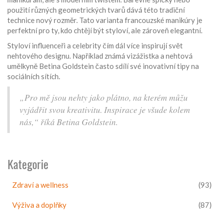
použití různých geometrických tvarů dává této tradiční
technice nový rozměr. Tato varianta francouzské manikúry je
perfektní pro ty, kdo chtějí být styloví, ale zároveň elegantní.
Styloví influenceři a celebrity čím dál více inspirují svět
nehtového designu. Například známá vizážistka a nehtová
umělkyně Betina Goldstein často sdílí své inovativní tipy na
sociálních sítích.
„Pro mě jsou nehty jako plátno, na kterém můžu
vyjádřit svou kreativitu. Inspirace je všude kolem
nás,“ říká Betina Goldstein.
Kategorie
Zdraví a wellness
(93)
Výživa a doplňky
(87)