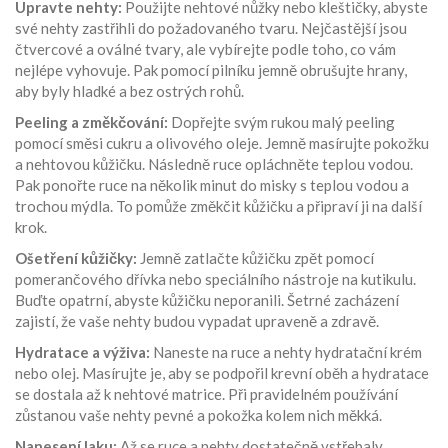
Upravte nehty:
Použijte nehtové nůžky nebo kleštičky, abyste
své nehty zastřihli do požadovaného tvaru. Nejčastější jsou
čtvercové a oválné tvary, ale vybírejte podle toho, co vám
nejlépe vyhovuje. Pak pomocí pilníku jemně obrušujte hrany,
aby byly hladké a bez ostrých rohů.
Peeling a změkčování:
Dopřejte svým rukou malý peeling
pomocí směsi cukru a olivového oleje. Jemně masírujte pokožku
a nehtovou kůžičku. Následně ruce opláchněte teplou vodou.
Pak ponořte ruce na několik minut do misky s teplou vodou a
trochou mýdla. To pomůže změkčit kůžičku a připraví ji na další
krok.
Ošetření kůžičky:
Jemně zatlačte kůžičku zpět pomocí
pomerančového dřívka nebo speciálního nástroje na kutikulu.
Buďte opatrní, abyste kůžičku neporanili. Šetrné zacházení
zajistí, že vaše nehty budou vypadat upraveně a zdravě.
Hydratace a výživa:
Naneste na ruce a nehty hydratační krém
nebo olej. Masírujte je, aby se podpořil krevní oběh a hydratace
se dostala až k nehtové matrice. Při pravidelném používání
zůstanou vaše nehty pevné a pokožka kolem nich měkká.
Nanesení laku:
Až se ruce a nehty dostatečně vstřebaly