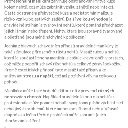
Profesionální manikúra
zahrnuje odstraňování mrtvé kůže
kolem nehtů, což může zabránit vzniku zánětů nebo infekcí.
Časté odstranění přebytečné kůže a nečistot minimalizuje
riziko vzniku bolestivých záděrů.
Další velkou výhodou
je
pravidelné stříhání a tvarování nehtů, které pomáhá předcházet
jejich lámání nebo třepení. Nehty, které jsou správně tvarované
a ošetřené, jsou méně náchylné k poškození.
Jedním z hlavních zdravotních přínosů pravidelné manikúry je
také stimulace přirozeného růstu nehtů. Masáž rukou a nehtů,
která je součástí mnoha manikúr, zlepšuje krevní oběh v prstech,
což může podpořit zdravý růst nehtů a celkové zdraví pokožky.
Kromě estetických přínosů tato masáž také přispívá ke
snižování
stresu a napětí
, což má pozitivní vliv na celkovou
pohodu.
Manikúra může také hrát důležitou roli v prevenci
různých
nehtových chorob
. Například pravidelná kontrola nehtů u
profesionála může pomoci odhalit symptomy plísňových infekcí
nebo jiných problémů, které mohou postihnout nehty. Včasná
diagnóza a léčba těchto problémů může zabránit jejich
zhoršování a šíření.