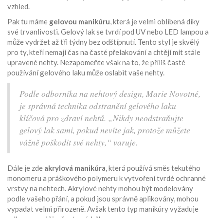
vzhled.
Pak tu máme
gelovou manikúru
, která je velmi oblíbená díky
své trvanlivosti. Gelový lak se tvrdí pod UV nebo LED lampou a
může vydržet až tři týdny bez odštípnutí. Tento styl je skvělý
pro ty, kteří nemají čas na časté přelakování a chtějí mít stále
upravené nehty. Nezapomeňte však na to, že příliš časté
používání gelového laku může oslabit vaše nehty.
Podle odborníka na nehtový design, Marie Novotné,
je správná technika odstranění gelového laku
klíčová pro zdraví nehtů. „Nikdy neodstraňujte
gelový lak sami, pokud nevíte jak, protože můžete
vážně poškodit své nehty,“ varuje.
Dále je zde
akrylová manikúra
, která používá směs tekutého
monomeru a práškového polymeru k vytvoření tvrdé ochranné
vrstvy na nehtech. Akrylové nehty mohou být modelovány
podle vašeho přání, a pokud jsou správně aplikovány, mohou
vypadat velmi přirozeně. Avšak tento typ manikúry vyžaduje