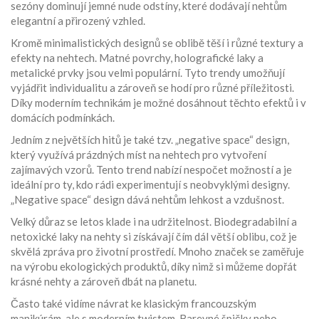
sezóny dominují jemné nude odstíny, které dodávají nehtům
elegantní a přirozený vzhled.
Kromě minimalistických designů se oblibě těší i různé textury a
efekty na nehtech. Matné povrchy, holografické laky a
metalické prvky jsou velmi populární. Tyto trendy umožňují
vyjádřit individualitu a zároveň se hodí pro různé příležitosti.
Díky moderním technikám je možné dosáhnout těchto efektů i v
domácích podmínkách.
Jedním z největších hitů je také tzv. „negative space“ design,
který využívá prázdných míst na nehtech pro vytvoření
zajímavých vzorů. Tento trend nabízí nespočet možností a je
ideální pro ty, kdo rádi experimentují s neobvyklými designy.
„Negative space“ design dává nehtům lehkost a vzdušnost.
Velký důraz se letos klade i na udržitelnost. Biodegradabilní a
netoxické laky na nehty si získávají čím dál větší oblibu, což je
skvělá zpráva pro životní prostředí. Mnoho značek se zaměřuje
na výrobu ekologických produktů, díky nimž si můžeme dopřát
krásné nehty a zároveň dbát na planetu.
Často také vidíme návrat ke klasickým francouzským
manikúrám, ale s moderním twistem. Barevné špičky nebo