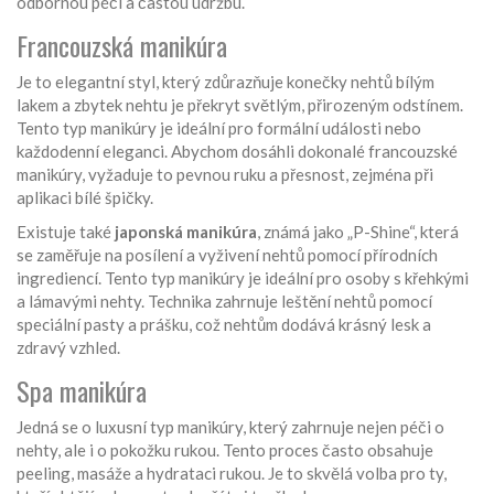
odbornou péči a častou údržbu.
Francouzská manikúra
Je to elegantní styl, který zdůrazňuje konečky nehtů bílým
lakem a zbytek nehtu je překryt světlým, přirozeným odstínem.
Tento typ manikúry je ideální pro formální události nebo
každodenní eleganci. Abychom dosáhli dokonalé francouzské
manikúry, vyžaduje to pevnou ruku a přesnost, zejména při
aplikaci bílé špičky.
Existuje také
japonská manikúra
, známá jako „P-Shine“, která
se zaměřuje na posílení a vyživení nehtů pomocí přírodních
ingrediencí. Tento typ manikúry je ideální pro osoby s křehkými
a lámavými nehty. Technika zahrnuje leštění nehtů pomocí
speciální pasty a prášku, což nehtům dodává krásný lesk a
zdravý vzhled.
Spa manikúra
Jedná se o luxusní typ manikúry, který zahrnuje nejen péči o
nehty, ale i o pokožku rukou. Tento proces často obsahuje
peeling, masáže a hydrataci rukou. Je to skvělá volba pro ty,