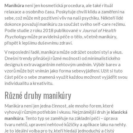
Manikúra
není jen kosmetická procedura, ale také rituál
relaxace a osobního času. Poskytuje chvíli klidu a zaměření na
sebe, což může mít pozitivní vliv na naši psychiku. Někteří lidé
dokonce považují manikúru za součást svého self-care režimu.
Podle studie z roku 2018 publikované v
Journal of Health
Psychology
může pravidelná péče o tělo, včetně manikúry,
přispět k lepšímu duševnímu zdraví.
V neposlední řadě, manikúra může odrážet osobní styl a vkus.
Dnešní trendy přinášejí různé možnosti od minimalistického
designu k extravagantním nehtovým uměním. Výběr barev a
vzorů může být vnímán jako forma sebevyjádření. Užít si tuto
část péče o sebe znamená využít každou možnost vyjádřit svou
individualitu a kreativitu.
Různé druhy manikúry
Manikúra není jen jedna činnost, ale mnoho forem, které
vyhovují různým potřebám i vkusu. Nejznámější druh je
klasická
manikúra
. Tento typ se zaměřuje na základní péči – úprava
tvaru nehtů, upravení nehtové kůžičky a aplikace laku na nehty.
Je to ideální volba pro ty, kteří hledají jednoduchý a čistý