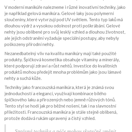
V moderní manikúře nalezneme i různé inovativní techniky, jako
je například gelová manikúra. Gelové laky jsou polymerní
sloučeniny, které vytvrzují pod UV světlem. Tento typ laků má
dlouhou výdrž a vysokou odolnost proti poškrábání. Gelové
nehty jsou oblíbené pro svůj lesklý vzhled a dlouhou životnost,
ale jejich odstranění vyžaduje speciální postupy, aby nebyly
poškozeny přírodní nehty.
Nezanedbatelný vliv na kvalitu manikúry mají také použité
produkty. Špičková kosmetika obsahuje vitamíny a minerály,
které podporují zdraví a růst nehtů. Investice do kvalitních
produktů mohou předejít mnoha problémům jako jsou lámavé
nehty a suchá kůže.
Techniky jako francouzská manikúra, která je známá svou
jednoduchostí a elegancí, využívají kombinace bílého
špičkového laku a přirozených nebo jemně růžových tónů.
Tento styl se hodí jak pro běžné nošení, tak i na slavnostní
příležitosti. Francouzská manikúra je stále stejně oblíbená,
protože dodává rukám upravený a čistý vzhled.
„Správná technika a péče mohou skutečně změnit