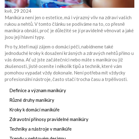
kvě, 29 2024
Manikúra není jen o estetice, má i výrazný vliv na zdraví vašich
rukou a nehtů. V tomto článku se podíváme na to, co přesně
manikúra obnáší, proč je důležité se jí pravidelně věnovat a jaké
jsou její hlavní typy.
Pro ty, kteří mají zájem o domácí péči, nabídneme také
jednoduché kroky k dosažení krásných a zdravých nehtů přímo u
vás doma. Ať už jste začátečníci nebo máte s manikúrou již
zkušenosti, jistě oceníte i několik tipů a technik, které vám
pomohou vypadat vždy dokonale. Není potřeba mít vždycky
profesionální nástroje, často stačí trocha času a trpělivosti.
Definice a význam manikúry
Různé druhy manikúry
Kroky k domácí manikúře
Zdravotní přínosy pravidelné manikúry
Techniky a nástroje v manikúře
Trendy v nehtovém designu