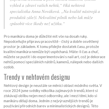
vzhled a zdraví vašich nehtů,“ říká nehtová
specialistka Anna Nováková. „Na kvalitě nástrojů a
produktů záleží. Nekvalitní pilník nebo lak může
způsobit více škody než užitku.“
Pro manikúru doma je důležité mít vše na dosah ruky.
Nepodceňujte přípravu pracoviště - čistý a dobře osvětlený
prostor je základem. K tomu přidejte dostatek času, protože
kvalitní manikúra nemůže být uspěchaná. Máte-li čas a chuť,
můžete se pustit i do experimentování s nail art, což je dekorace
nehtů pomocí speciálních nátěrů, kamenů, nálepek nebo dalších
ozdob.
Trendy v nehtovém designu
Nehtový design je neustále se měnící oblast módního světa. V
roce 2024 jsme svědky několika zajímavých trendů, které si
získávají oblibu nejen mezi odborníky, ale i mezi těmi, kdo si
manikúru dělají doma. Jedním z nejvýraznějších trendů je
používání přírodních barev a minimalistických designů. Této