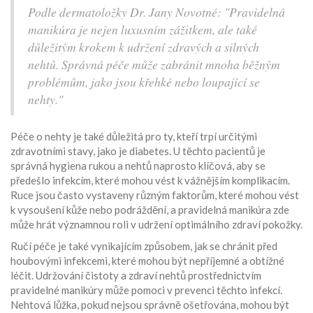
Podle dermatoložky Dr. Jany Novotné: "Pravidelná
manikúra je nejen luxusním zážitkem, ale také
důležitým krokem k udržení zdravých a silných
nehtů. Správná péče může zabránit mnoha běžným
problémům, jako jsou křehké nebo loupající se
nehty."
Péče o nehty je také důležitá pro ty, kteří trpí určitými
zdravotními stavy, jako je diabetes. U těchto pacientů je
správná hygiena rukou a nehtů naprosto klíčová, aby se
předešlo infekcím, které mohou vést k vážnějším komplikacím.
Ruce jsou často vystaveny různým faktorům, které mohou vést
k vysoušení kůže nebo podráždění, a pravidelná manikúra zde
může hrát významnou roli v udržení optimálního zdraví pokožky.
Ručí péče je také vynikajícím způsobem, jak se chránit před
houbovými infekcemi, které mohou být nepříjemné a obtížné
léčit. Udržování čistoty a zdraví nehtů prostřednictvím
pravidelné manikúry může pomoci v prevenci těchto infekcí.
Nehtová lůžka, pokud nejsou správně ošetřována, mohou být