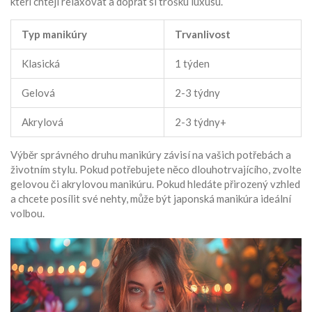
kteří chtějí relaxovat a dopřát si trošku luxusu.
Typ manikúry
Trvanlivost
Klasická
1 týden
Gelová
2-3 týdny
Akrylová
2-3 týdny+
Výběr správného druhu manikúry závisí na vašich potřebách a
životním stylu. Pokud potřebujete něco dlouhotrvajícího, zvolte
gelovou či akrylovou manikúru. Pokud hledáte přirozený vzhled
a chcete posílit své nehty, může být japonská manikúra ideální
volbou.