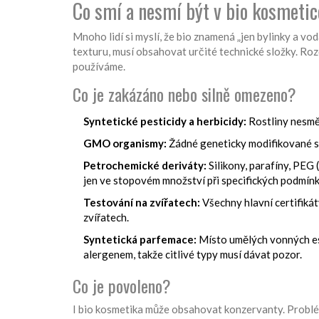
Co smí a nesmí být v bio kosmeti
Mnoho lidí si myslí, že bio znamená „jen bylinky a voda
texturu, musí obsahovat určité technické složky. Roz
používáme.
Co je zakázáno nebo silně omezeno?
Syntetické pesticidy a herbicidy:
Rostliny nesmě
GMO organismy:
Žádné geneticky modifikované s
Petrochemické deriváty:
Silikony, parafíny, PEG
jen ve stopovém množství při specifických podmínk
Testování na zvířatech:
Všechny hlavní certifikát
zvířatech.
Syntetická parfemace:
Místo umělých vonných esen
alergenem, takže citlivé typy musí dávat pozor.
Co je povoleno?
I bio kosmetika může obsahovat konzervanty. Problém