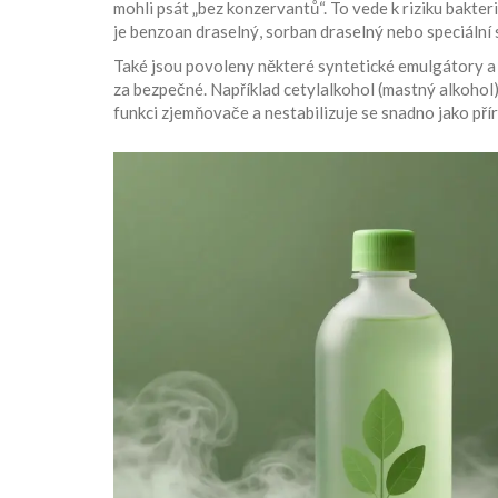
mohli psát „bez konzervantů“. To vede k riziku bakter
je benzoan draselný, sorban draselný nebo speciální 
Také jsou povoleny některé syntetické emulgátory a 
za bezpečné. Například
cetylalkohol
(mastný alkohol) 
funkci zjemňovače a nestabilizuje se snadno jako přír