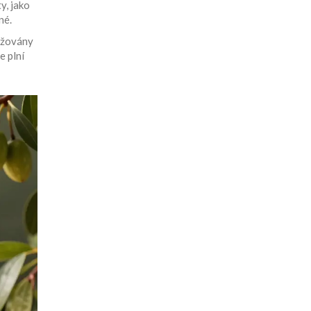
y, jako
né.
važovány
e plní