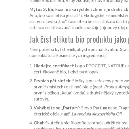
chemickou bariéru. Vždy zkoušejte nové produkty na 
Mýtus 3: Bio kosmetika rychle schne a je drahá z
Ano, bio kosmetika je dražší. Ekologické zemědělství j
surovin. Levná „bio“ kosmetika bez certifikátu často 
zatímco certifikovaná značka použije jojobový olej neb
Jak číst etiketu bio produktu jako 
Není potřeba být chemik, abyste poznali kvalitu. Sta
nomenklatura kosmetických ingrediencí).
Hledejte certifikaci:
Logo ECOCERT, NATRUE nebo
certifikovaně bio, i když tvrdí opak.
Prvních pět složek:
Složky jsou seřazeny podle za
prvních místech rostlinné oleje (např.
Prunus Amygd
první složkou „Aqua“ (voda) a druhá nějaký syntet
surovin.
Vyhýbejte se „Parfum“:
Slovo Parfum nebo Fragra
éterické oleje, např.
Lavandula Angustifolia Oil
.
Obal:
Skutečná bio filozofie zahrnuje udržitelnost.
recyklovat, jsou v rozporu s principy certifikátů