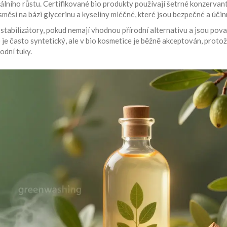
iálního růstu. Certifikované bio produkty používají šetrné konzervant
směsi na bázi glycerinu a kyseliny mléčné, které jsou bezpečné a účin
stabilizátory, pokud nemají vhodnou přírodní alternativu a jsou po
je často syntetický, ale v bio kosmetice je běžně akceptován, protož
odní tuky.