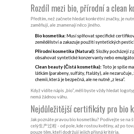
Rozdíl mezi bio, přírodní a clean 
Předtím, než začnete hledat konkrétní značky, je nutn
zaměňují, ale znamenají něco jiného.
Bio kosmetika:
Musí splňovat specifické certifiko
zemědělství a zakazuje použití syntetických pesti
Přírodní kosmetika (Natural):
Složky pocházejí z 
obsahovat syntetické konzervanty nebo emulgátory
Clean beauty (Čistá kosmetika):
Toto je spíše m
látkám (parabeny, sulfáty, ftaláty), ale nezaručuj
chemii, která je bezpečná, ale ne nutně „z lesa“.
Když vidíte nápis „bio“, měli byste vždy hledat logoty
nemá žádnou váhu.
Nejdůležitější certifikáty pro bio
Jak poznáte pravou bio kosmetiku? Podívejte se na št
celý生产过程 - od pole, kde rostou květiny, až po továr
pouze těm, kteří dodržují jejich přísná kritéria.