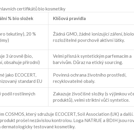
hlavních certifikátů bio kosmetiky
lní % bio složek
Klíčová pravidla
pro tekutiny), 20 %
Žádná GMO, žádné ionizující záření, biol
rémy)
rozložitelné povrchově aktivní látky.
je 3 úrovně (bio,
Velmi přísná k syntetickým parfemacím a
í, obsahuje přírodní)
barvivům. Důraz na etický sourcing.
né jako ECOCERT,
Povinná ochrana životního prostředí,
izovaný standard EU
recyklovatelné obaly.
 podíl rostlinných
Zakazuje živočišné složky (s výjimkou vče
produktů), velmi striktní vůči syntetice.
tém
COSMOS
, který sdružuje ECOCERT, Soil Association (UK) a další
e produkt prošel nezávislou kontrolou. Loga NATRUE a BDIH jsou ro
a dermatologicky testované kosmetiky.