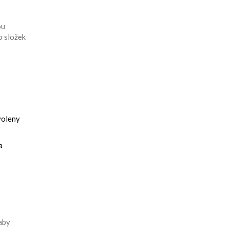
ou
o složek
voleny
a
aby