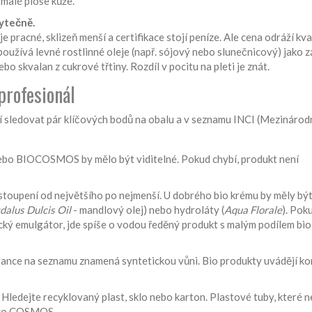
malé ploše kůže.
bytečně.
e pracné, sklizeň menší a certifikace stojí peníze. Ale cena odráží kva
používá levné rostlinné oleje (např. sójový nebo slunečnicový) jako z
o skvalan z cukrové třtiny. Rozdíl v pocitu na pleti je znát.
profesionál
čí sledovat pár klíčových bodů na obalu a v seznamu INCI (Mezinárod
 BIOCOSMOS by mělo být viditelné. Pokud chybí, produkt není
stoupení od největšího po nejmenší. U dobrého bio krému by měly být
alus Dulcis Oil
- mandlový olej) nebo hydroláty (
Aqua Florale
). Pok
ický emulgátor, jde spíše o vodou ředěný produkt s malým podílem bio
nce na seznamu znamená syntetickou vůni. Bio produkty uvádějí ko
 Hledejte recyklovaný plast, sklo nebo karton. Plastové tuby, které n
 jako COSMOS.