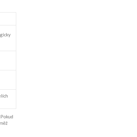
ogicky
lích
. Pokud
vněž