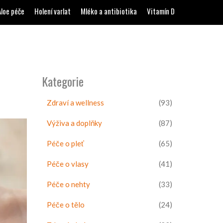
Aloe péče
Holení varlat
Mléko a antibiotika
Vitamín D
Kategorie
Zdraví a wellness
(93)
Výživa a doplňky
(87)
Péče o pleť
(65)
Péče o vlasy
(41)
Péče o nehty
(33)
Péče o tělo
(24)