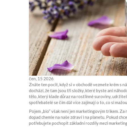
čen, 15 2026
Znáte ten pocit, když si v obchodě vezmete krém s n
dochází, že tam jsou tři složky, které byste ani náhod
tělo, který klade důraz na rostlinné suroviny, udržit
spotřebatelé se čím dál více zajímají o to, co si mažou 
Pojem „bio“ však není jen marketingovým trikem. Za ním
dopad chemie na naše zdraví i na planetu. Pokud chce
potřebujete pochopit základní rozdíly mezi marketin