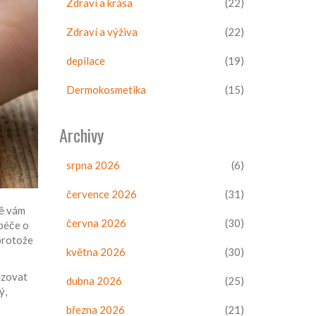
Zdraví a krása
(22)
Zdraví a výživa
(22)
depilace
(19)
Dermokosmetika
(15)
Archivy
srpna 2026
(6)
července 2026
(31)
ně vám
června 2026
(30)
péče o
 protože
května 2026
(30)
lizovat
dubna 2026
(25)
ý,
března 2026
(21)