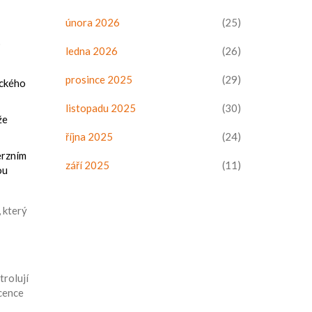
února 2026
(25)
o
ledna 2026
(26)
prosince 2025
(29)
ického
listopadu 2025
(30)
že
října 2025
(24)
erzním
září 2025
(11)
ou
, který
trolují
icence