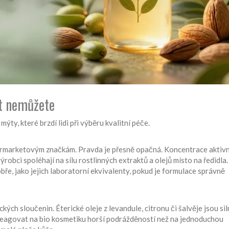
it nemůžete
ýty, které brzdí lidi při výběru kvalitní péče.
permarketovým značkám. Pravda je přesně opačná. Koncentrace aktiv
ýrobci spoléhají na sílu rostlinných extraktů a olejů místo na ředidla
obře, jako jejich laboratorní ekvivalenty, pokud je formulace správně
ch sloučenin. Éterické oleje z levandule, citronu či šalvěje jsou sil
reagovat na bio kosmetiku horší podrážděností než na jednoduchou