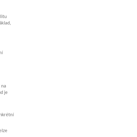
litu
áklad,
ní
 na
ud je
nkrétní
elze