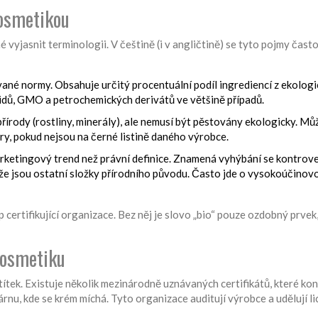
kosmetikou
é vyjasnit terminologii. V češtině (i v angličtině) se tyto pojmy čast
vané normy. Obsahuje určitý procentuální podíl ingrediencí z ekolog
cidů, GMO a petrochemických derivátů ve většině případů.
přírody (rostliny, minerály), ale nemusí být pěstovány ekologicky. Mů
, pokud nejsou na černé listině daného výrobce.
arketingový trend než právní definice. Znamená vyhýbání se kontrov
e, že jsou ostatní složky přírodního původu. Často jde o vysokoúčinov
p certifikující organizace. Bez něj je slovo „bio“ pouze ozdobný prvek
 kosmetiku
ítek. Existuje několik mezinárodně uznávaných certifikátů, které kon
nu, kde se krém míchá. Tyto organizace auditují výrobce a udělují l