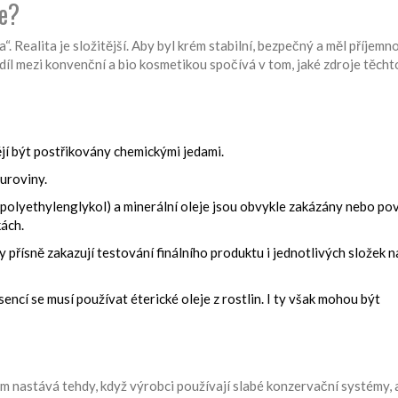
ce?
“. Realita je složitější. Aby byl krém stabilní, bezpečný a měl příjemn
díl mezi konvenční a bio kosmetikou spočívá v tom, jaké zdroje těcht
jí být postřikovány chemickými jedami.
uroviny.
 (polyethylenglykol) a minerální oleje jsou obvykle zakázány nebo po
ách.
y přísně zakazují testování finálního produktu i jednotlivých složek n
cí se musí používat éterické oleje z rostlin. I ty však mohou být
 nastává tehdy, když výrobci používají slabé konzervační systémy, 