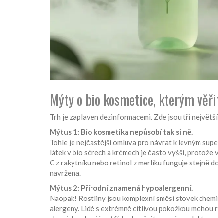
Mýty o bio kosmetice, kterým věř
Trh je zaplaven dezinformacemi. Zde jsou tři největší m
Mýtus 1: Bio kosmetika nepůsobí tak silně.
Tohle je nejčastější omluva pro návrat k levným su
látek v bio sérech a krémech je často vyšší, protože v
C z rakytníku nebo retinol z merlíku funguje stejně d
navržena.
Mýtus 2: Přírodní znamená hypoalergenní.
Naopak! Rostliny jsou komplexní směsi stovek chemický
alergeny. Lidé s extrémně citlivou pokožkou mohou 