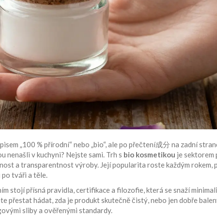
ápisem „100 % přírodní“ nebo „bio“, ale po přečtení成分 na zadní stra
ou nenašli v kuchyni? Nejste sami. Trh s
bio kosmetikou
je
sektorem 
elnost a transparentnost výroby
. Její popularita roste každým rokem,
po tváři a těle.
 stojí přísná pravidla, certifikace a filozofie, která se snaží minima
te přestat hádat, zda je produkt skutečně čistý, nebo jen dobře balen
govými sliby a ověřenými standardy.