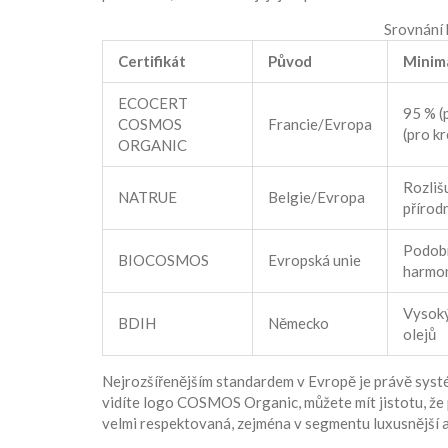
Srovnání 
Certifikát
Původ
Minimá
ECOCERT
95 % (
COSMOS
Francie/Evropa
(pro k
ORGANIC
Rozlišu
NATRUE
Belgie/Evropa
přírodn
Podob
BIOCOSMOS
Evropská unie
harmon
Vysoký
BDIH
Německo
olejů
Nejrozšířenějším standardem v Evropě je právě sys
vidíte logo COSMOS Organic, můžete mít jistotu, ž
velmi respektovaná, zejména v segmentu luxusnější 