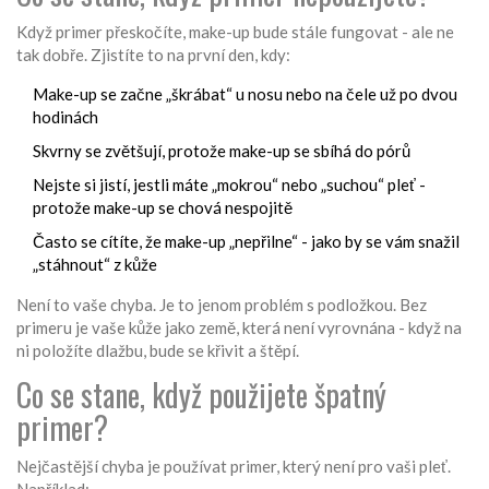
Když primer přeskočíte, make-up bude stále fungovat - ale ne
tak dobře. Zjistíte to na první den, kdy:
Make-up se začne „škrábat“ u nosu nebo na čele už po dvou
hodinách
Skvrny se zvětšují, protože make-up se sbíhá do pórů
Nejste si jistí, jestli máte „mokrou“ nebo „suchou“ pleť -
protože make-up se chová nespojitě
Často se cítíte, že make-up „nepřilne“ - jako by se vám snažil
„stáhnout“ z kůže
Není to vaše chyba. Je to jenom problém s podložkou. Bez
primeru je vaše kůže jako země, která není vyrovnána - když na
ni položíte dlažbu, bude se křivit a štěpí.
Co se stane, když použijete špatný
primer?
Nejčastější chyba je používat primer, který není pro vaši pleť.