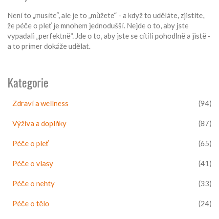
Není to „musíte“, ale je to „můžete“ - a když to uděláte, zjistíte,
že péče o pleť je mnohem jednodušší. Nejde o to, aby jste
vypadali „perfektně“. Jde o to, aby jste se cítili pohodlně a jistě -
a to primer dokáže udělat.
Kategorie
Zdraví a wellness
(94)
Výživa a doplňky
(87)
Péče o pleť
(65)
Péče o vlasy
(41)
Péče o nehty
(33)
Péče o tělo
(24)