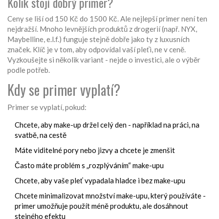
Kolik stojí dobrý primer?
Ceny se liší od 150 Kč do 1500 Kč. Ale nejlepší primer není ten
nejdražší. Mnoho levnějších produktů z drogerií (např. NYX,
Maybelline, e.l.f.) funguje stejně dobře jako ty z luxusních
značek. Klíč je v tom, aby odpovídal vaší pleťi, ne v ceně.
Vyzkoušejte si několik variant - nejde o investici, ale o výběr
podle potřeb.
Kdy se primer vyplatí?
Primer se vyplatí, pokud:
Chcete, aby make-up držel celý den - například na práci, na
svatbě, na cestě
Máte viditelné pory nebo jizvy a chcete je zmenšit
Často máte problém s „rozplýváním“ make-upu
Chcete, aby vaše pleť vypadala hladce i bez make-upu
Chcete minimalizovat množství make-upu, který používáte -
primer umožňuje použít méně produktu, ale dosáhnout
stejného efektu