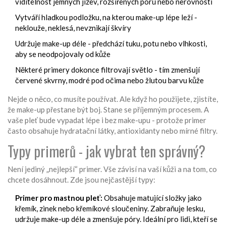
viditelnost jemných jizev, rozšířených pórů nebo nerovností
Vytváří hladkou podložku, na kterou make-up lépe leží -
neklouže, neklesá, nevznikají škvíry
Udržuje make-up déle - předchází tuku, potu nebo vlhkosti,
aby se neodpojovaly od kůže
Některé primery dokonce filtrovají světlo - tím zmenšují
červené skvrny, modré pod očima nebo žlutou barvu kůže
Nejde o něco, co musíte používat. Ale když ho použijete, zjistíte,
že make-up přestane být boj. Stane se příjemným procesem. A
vaše pleť bude vypadat lépe i bez make-upu - protože primer
často obsahuje hydratační látky, antioxidanty nebo mírné filtry.
Typy primerů - jak vybrat ten správný?
Není jediný „nejlepší“ primer. Vše závisí na vaší kůži a na tom, co
chcete dosáhnout. Zde jsou nejčastější typy:
Primer pro mastnou pleť:
Obsahuje matující složky jako
křemík, zinek nebo křemíkové sloučeniny. Zabraňuje lesku,
udržuje make-up déle a zmenšuje póry. Ideální pro lidi, kteří se