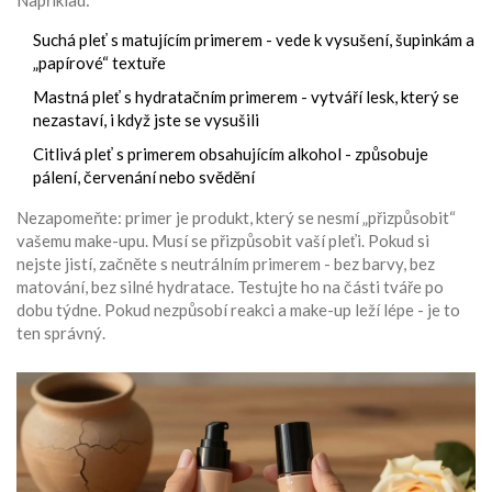
Například:
Suchá pleť s matujícím primerem - vede k vysušení, šupinkám a
„papírové“ textuře
Mastná pleť s hydratačním primerem - vytváří lesk, který se
nezastaví, i když jste se vysušili
Citlivá pleť s primerem obsahujícím alkohol - způsobuje
pálení, červenání nebo svědění
Nezapomeňte: primer je produkt, který se nesmí „přizpůsobit“
vašemu make-upu. Musí se přizpůsobit vaší pleťi. Pokud si
nejste jistí, začněte s neutrálním primerem - bez barvy, bez
matování, bez silné hydratace. Testujte ho na části tváře po
dobu týdne. Pokud nezpůsobí reakci a make-up leží lépe - je to
ten správný.