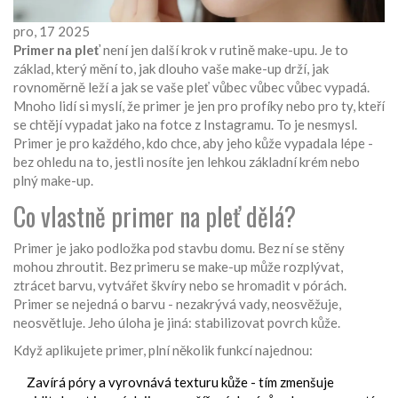
pro, 17 2025
Primer na pleť
není jen další krok v rutině make-upu. Je to
základ, který mění to, jak dlouho vaše make-up drží, jak
rovnoměrně leží a jak se vaše pleť vůbec vůbec vůbec vypadá.
Mnoho lidí si myslí, že primer je jen pro profíky nebo pro ty, kteří
se chtějí vypadat jako na fotce z Instagramu. To je nesmysl.
Primer je pro každého, kdo chce, aby jeho kůže vypadala lépe -
bez ohledu na to, jestli nosíte jen lehkou základní krém nebo
plný make-up.
Co vlastně primer na pleť dělá?
Primer je jako podložka pod stavbu domu. Bez ní se stěny
mohou zhroutit. Bez primeru se make-up může rozplývat,
ztrácet barvu, vytvářet škvíry nebo se hromadit v pórách.
Primer se nejedná o barvu - nezakrývá vady, neosvěžuje,
neosvětluje. Jeho úloha je jiná: stabilizovat povrch kůže.
Když aplikujete primer, plní několik funkcí najednou:
Zavírá póry a vyrovnává texturu kůže - tím zmenšuje