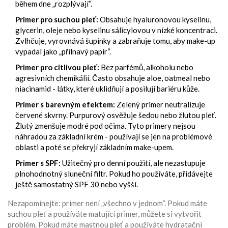
během dne „rozplývají“.
Primer pro suchou pleť:
Obsahuje hyaluronovou kyselinu,
glycerin, oleje nebo kyselinu sálicylovou v nízké koncentraci.
Zvlhčuje, vyrovnává šupinky a zabraňuje tomu, aby make-up
vypadal jako „přilnavý papír“.
Primer pro citlivou pleť:
Bez parfémů, alkoholu nebo
agresivních chemikálií. Často obsahuje aloe, oatmeal nebo
niacinamid - látky, které uklidňují a posilují bariéru kůže.
Primer s barevným efektem:
Zelený primer neutralizuje
červené skvrny. Purpurový osvěžuje šedou nebo žlutou pleť.
Žlutý zmenšuje modré pod očima. Tyto primery nejsou
náhradou za základní krém - používají se jen na problémové
oblasti a poté se překryjí základním make-upem.
Primer s SPF:
Užitečný pro denní použití, ale nezastupuje
plnohodnotný sluneční filtr. Pokud ho používáte, přidávejte
ještě samostatný SPF 30 nebo vyšší.
Nezapomínejte: primer není „všechno v jednom“. Pokud máte
suchou pleť a používáte matující primer, můžete si vytvořit
problém. Pokud máte mastnou pleť a používáte hydratační