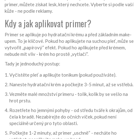
primer, můžete získat lesk, který nechcete. Vyberte si podle vaší
kůže - ne podle reklamy.
Kdy a jak aplikovat primer?
Primer se aplikuje po hydratační krému a před základním make-
upem. To je klíčové. Pokud ho aplikujete na suchou pleť, může se
vytvořit „papírový“ efekt. Pokud ho aplikujete před krémem,
nebude mít vliv - krém ho prostě „vytlačí“.
Tady je jednoduchý postup:
Vyčistěte pleť a aplikujte tonikum (pokud používáte).
Naneste hydratační krém a počkejte 3-5 minut, až se vstřebá.
Vezměte malé množství primeru - tolik, kolik by se vešlo na
hrot prstu.
Rozetřete ho jemnými pohyby - od středu tváře k okrajům, od
čela k bradě. Nezabírejte do očních víček, pokud není
speciálně určený pro tyto oblasti.
Počkejte 1-2 minuty, až primer „uschně“ - necháte ho