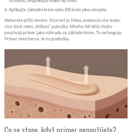
vstřebat, neaplikujte make-up hned.
Aplikujte základní krém nebo BB krém jako obvykle.
Neberete příliš mnoho. Více než je třeba, znamená více lesku,
více škvír nebo „těžkou“ pokožku. Mnoho lidí dělá chybu -
používají primer jako náhradu za základní krém. To nefunguje.
Primer není barva. Je to podložka.
Co se stane, když primer nepoužijete?