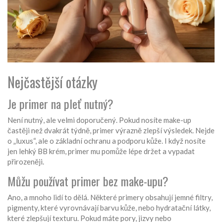
Nejčastější otázky
Je primer na pleť nutný?
Není nutný, ale velmi doporučený. Pokud nosíte make-up
častěji než dvakrát týdně, primer výrazně zlepší výsledek. Nejde
o „luxus“, ale o základní ochranu a podporu kůže. I když nosíte
jen lehký BB krém, primer mu pomůže lépe držet a vypadat
přirozeněji.
Můžu používat primer bez make-upu?
Ano, a mnoho lidí to dělá. Některé primery obsahují jemné filtry,
pigmenty, které vyrovnávají barvu kůže, nebo hydratační látky,
které zlepšují texturu. Pokud máte pory, jizvy nebo