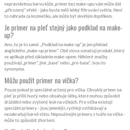
nepravidelnou barvu kůže, primer bez make-upu vám může dát
„přirozený“ efekt - jako byste měli lehký filtrování světla. Není
to náhrada za kozmetiku, ale může být skvělým doplňkem.
Je primer na pleť stejný jako podklad na make-
up?
Ano, to je to samé. „Podklad na make-up“ je jen překlad
anglického „make-up primer“. Obě slova označují produkt, který
se aplikuje před základním make-upem. Některé značky
používají „primer“, jiné „base“ nebo „pre-base“. Jsou to
synonyma.
Můžu použít primer na víčka?
Pouze pokud je speciálně určený pro víčka. Obvyklý primer na
pleť je příliš hustý nebo obsahuje látky, které mohou způsobit
dráždění nebo zvýšený lesk na víčkách. Pro víčka existují
speciální primery - jsou jemnější, rychleji vstřebávají a
nezabraňují barvě stínu. Nepoužívejte primery z tváře na víčka -
může to způsobit zhoršení.