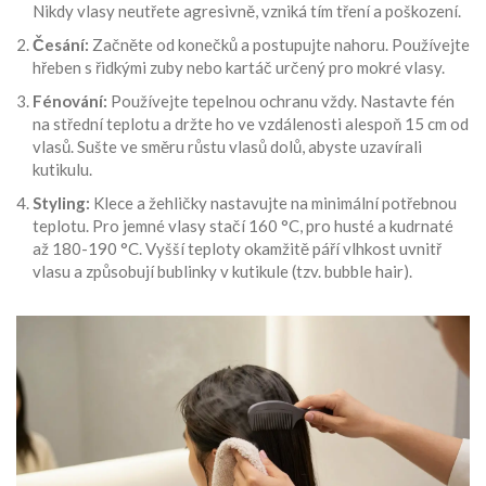
Nikdy vlasy neutřete agresivně, vzniká tím tření a poškození.
Česání:
Začněte od konečků a postupujte nahoru. Používejte
hřeben s řidkými zuby nebo kartáč určený pro mokré vlasy.
Fénování:
Používejte tepelnou ochranu vždy. Nastavte fén
na střední teplotu a držte ho ve vzdálenosti alespoň 15 cm od
vlasů. Sušte ve směru růstu vlasů dolů, abyste uzavírali
kutikulu.
Styling:
Klece a žehličky nastavujte na minimální potřebnou
teplotu. Pro jemné vlasy stačí 160 °C, pro husté a kudrnaté
až 180-190 °C. Vyšší teploty okamžitě páří vlhkost uvnitř
vlasu a způsobují bublinky v kutikule (tzv. bubble hair).