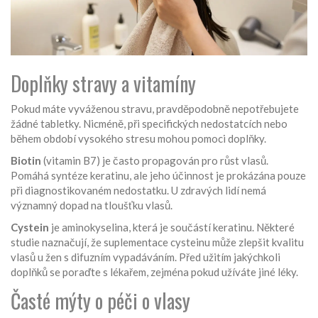
Doplňky stravy a vitamíny
Pokud máte vyváženou stravu, pravděpodobně nepotřebujete
žádné tabletky. Nicméně, při specifických nedostatcích nebo
během období vysokého stresu mohou pomoci doplňky.
Biotin
(
vitamin B7
) je často propagován pro růst vlasů.
Pomáhá syntéze keratinu, ale jeho účinnost je prokázána pouze
při diagnostikovaném nedostatku. U zdravých lidí nemá
významný dopad na tloušťku vlasů.
Cystein
je aminokyselina, která je součástí keratinu. Některé
studie naznačují, že suplementace cysteinu může zlepšit kvalitu
vlasů u žen s difuzním vypadáváním. Před užitím jakýchkoli
doplňků se poraďte s lékařem, zejména pokud užíváte jiné léky.
Časté mýty o péči o vlasy