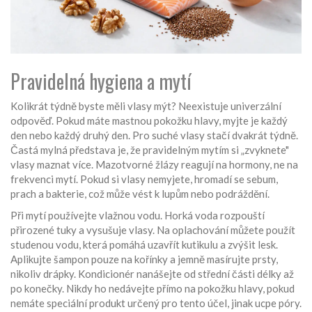
Pravidelná hygiena a mytí
Kolikrát týdně byste měli vlasy mýt? Neexistuje univerzální
odpověď. Pokud máte mastnou pokožku hlavy, myjte je každý
den nebo každý druhý den. Pro suché vlasy stačí dvakrát týdně.
Častá mylná představa je, že pravidelným mytím si „zvyknete"
vlasy maznat více. Mazotvorné žlázy reagují na hormony, ne na
frekvenci mytí. Pokud si vlasy nemyjete, hromadí se sebum,
prach a bakterie, což může vést k lupům nebo podráždění.
Při mytí používejte vlažnou vodu. Horká voda rozpouští
přirozené tuky a vysušuje vlasy. Na oplachování můžete použít
studenou vodu, která pomáhá uzavřít kutikulu a zvýšit lesk.
Aplikujte šampon pouze na kořínky a jemně masírujte prsty,
nikoliv drápky. Kondicionér nanášejte od střední části délky až
po konečky. Nikdy ho nedávejte přímo na pokožku hlavy, pokud
nemáte speciální produkt určený pro tento účel, jinak ucpe póry.