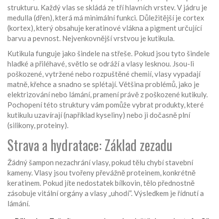
strukturu. Každý vlas se skládá ze tří hlavních vrstev. V jádru je
medulla (dřen), která má minimální funkci. Důležitější je cortex
(kortex), který obsahuje keratinové vlákna a pigment určující
barvu a pevnost. Nejvenkovnější vrstvou je kutikula.
Kutikula funguje jako šindele na střeše. Pokud jsou tyto šindele
hladké a přiléhavé, světlo se odráží a vlasy lesknou. Jsou-li
poškozené, vytržené nebo rozpuštěné chemií, vlasy vypadají
matně, křehce a snadno se splétají. Většina problémů, jako je
elektrizování nebo lámání, pramení právě z poškozené kutikuly.
Pochopení této struktury vám pomůže vybrat produkty, které
kutikulu uzavírají (například kyseliny) nebo ji dočasně plní
(silikony, proteiny).
Strava a hydratace: Základ zezadu
Žádný šampon nezachrání vlasy, pokud tělu chybí stavební
kameny. Vlasy jsou tvořeny převážně proteinem, konkrétně
keratinem. Pokud jíte nedostatek bílkovin, tělo přednostně
zásobuje vitální orgány a vlasy „uhodí“. Výsledkem je řídnutí a
lámání.