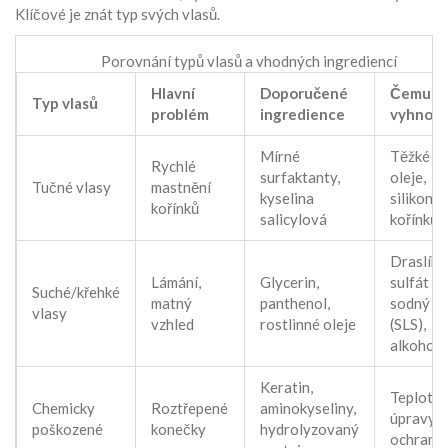
Klíčové je znát typ svých vlasů.
Porovnání typů vlasů a vhodných ingrediencí
Hlavní
Doporučené
Čemu s
Typ vlasů
problém
ingredience
vyhnou
Mírné
Těžké
Rychlé
surfaktanty,
oleje,
Tučné vlasy
mastnění
kyselina
silikony 
kořínků
salicylová
kořínků
Draslík
Lámání,
Glycerin,
sulfát
Suché/křehké
matný
panthenol,
sodný
vlasy
vzhled
rostlinné oleje
(SLS),
alkohol
Keratin,
Teplotní
Chemicky
Roztřepené
aminokyseliny,
úpravy b
poškozené
konečky
hydrolyzovaný
ochrany