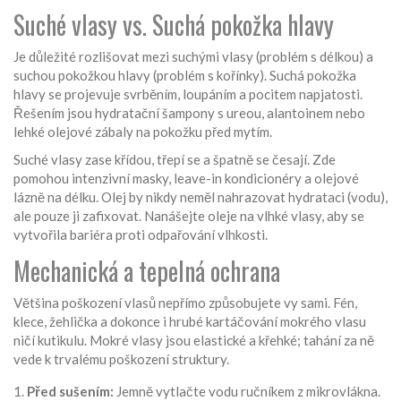
Suché vlasy vs. Suchá pokožka hlavy
Je důležité rozlišovat mezi suchými vlasy (problém s délkou) a
suchou pokožkou hlavy (problém s kořínky). Suchá pokožka
hlavy se projevuje svrběním, loupáním a pocitem napjatosti.
Řešením jsou hydratační šampony s ureou, alantoinem nebo
lehké olejové zábaly na pokožku před mytím.
Suché vlasy zase křídou, třepí se a špatně se česají. Zde
pomohou intenzivní masky, leave-in kondicionéry a olejové
lázně na délku. Olej by nikdy neměl nahrazovat hydrataci (vodu),
ale pouze ji zafixovat. Nanášejte oleje na vlhké vlasy, aby se
vytvořila bariéra proti odpařování vlhkosti.
Mechanická a tepelná ochrana
Většina poškození vlasů nepřímo způsobujete vy sami. Fén,
klece, žehlička a dokonce i hrubé kartáčování mokrého vlasu
ničí kutikulu. Mokré vlasy jsou elastické a křehké; tahání za ně
vede k trvalému poškození struktury.
Před sušením:
Jemně vytlačte vodu ručníkem z mikrovlákna.