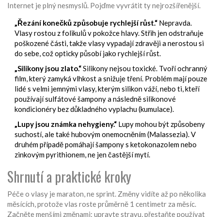
Internet je plný nesmyslů. Pojďme vyvrátit ty nejrozšířenější.
„Řezání konečků způsobuje rychlejší růst.“
Nepravda.
Vlasy rostou z folikulů v pokožce hlavy. Střih jen odstraňuje
poškozené části, takže vlasy vypadají zdravěji a nerostou si
do sebe, což opticky působí jako rychlejší růst.
„Silikony jsou zlato.“
Silikony nejsou toxické. Tvoří ochranný
film, který zamyká vlhkost a snižuje tření. Problém mají pouze
lidé s velmi jemnými vlasy, kterým silikon váží, nebo ti, kteří
používají sulfátové šampony a následně silikonové
kondicionéry bez důkladného vyplachu (kumulace).
„Lupy jsou známka nehygieny.“
Lupy mohou být způsobeny
suchostí, ale také hubovým onemocněním (Malassezia). V
druhém případě pomáhají šampony s ketokonazolem nebo
zinkovým pyrithionem, ne jen častější mytí.
Shrnutí a praktické kroky
Péče o vlasy je maraton, ne sprint. Změny vidíte až po několika
měsících, protože vlas roste průměrně 1 centimetr za měsíc.
Začněte menšími změnami: upravte stravu, přestaňte používat