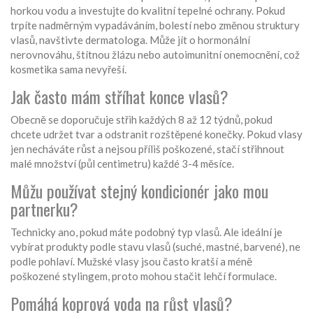
horkou vodu a investujte do kvalitní tepelné ochrany. Pokud
trpíte nadměrným vypadáváním, bolestí nebo změnou struktury
vlasů, navštivte dermatologa. Může jít o hormonální
nerovnováhu, štítnou žlázu nebo autoimunitní onemocnění, což
kosmetika sama nevyřeší.
Jak často mám stříhat konce vlasů?
Obecně se doporučuje střih každých 8 až 12 týdnů, pokud
chcete udržet tvar a odstranit rozštěpené konečky. Pokud vlasy
jen necháváte růst a nejsou příliš poškozené, stačí střihnout
malé množství (půl centimetru) každé 3-4 měsíce.
Můžu používat stejný kondicionér jako mou
partnerku?
Technicky ano, pokud máte podobný typ vlasů. Ale ideální je
vybírat produkty podle stavu vlasů (suché, mastné, barvené), ne
podle pohlaví. Mužské vlasy jsou často kratší a méně
poškozené stylingem, proto mohou stačit lehčí formulace.
Pomáhá koprová voda na růst vlasů?