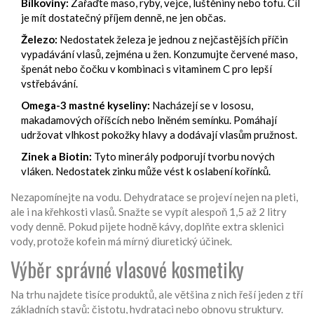
Bílkoviny:
Zařaďte maso, ryby, vejce, luštěniny nebo tofu. Cíl
je mít dostatečný příjem denně, ne jen občas.
Železo:
Nedostatek železa je jednou z nejčastějších příčin
vypadávání vlasů, zejména u žen. Konzumujte červené maso,
špenát nebo čočku v kombinaci s vitaminem C pro lepší
vstřebávání.
Omega-3 mastné kyseliny:
Nacházejí se v lososu,
makadamových oříšcích nebo lněném semínku. Pomáhají
udržovat vlhkost pokožky hlavy a dodávají vlasům pružnost.
Zinek a Biotin:
Tyto minerály podporují tvorbu nových
vláken. Nedostatek zinku může vést k oslabení kořínků.
Nezapomínejte na vodu. Dehydratace se projeví nejen na pleti,
ale i na křehkosti vlasů. Snažte se vypít alespoň 1,5 až 2 litry
vody denně. Pokud pijete hodně kávy, doplňte extra sklenici
vody, protože kofein má mírný diuretický účinek.
Výběr správné vlasové kosmetiky
Na trhu najdete tisíce produktů, ale většina z nich řeší jeden z tří
základních stavů: čistotu, hydrataci nebo obnovu struktury.