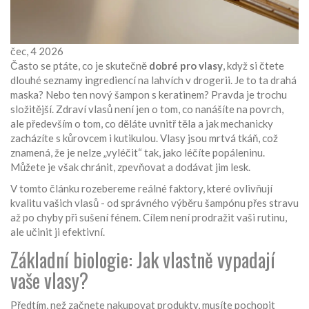
čec, 4 2026
Často se ptáte, co je skutečně
dobré pro vlasy
, když si čtete
dlouhé seznamy ingrediencí na lahvích v drogerii. Je to ta drahá
maska? Nebo ten nový šampon s keratinem? Pravda je trochu
složitější. Zdraví vlasů není jen o tom, co nanášíte na povrch,
ale především o tom, co děláte uvnitř těla a jak mechanicky
zacházíte s kůrovcem i kutikulou. Vlasy jsou mrtvá tkáň, což
znamená, že je nelze „vyléčit“ tak, jako léčíte popáleninu.
Můžete je však chránit, zpevňovat a dodávat jim lesk.
V tomto článku rozebereme reálné faktory, které ovlivňují
kvalitu vašich vlasů - od správného výběru šampónu přes stravu
až po chyby při sušení fénem. Cílem není prodražit vaši rutinu,
ale učinit ji efektivní.
Základní biologie: Jak vlastně vypadají
vaše vlasy?
Předtím, než začnete nakupovat produkty, musíte pochopit