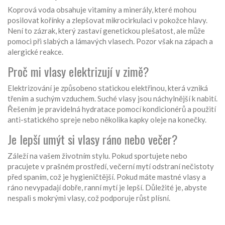
Koprová voda obsahuje vitamíny a minerály, které mohou
posilovat kořínky a zlepšovat mikrocirkulaci v pokožce hlavy.
Není to zázrak, který zastaví genetickou plešatost, ale může
pomoci při slabých a lámavých vlasech. Pozor však na zápach a
alergické reakce.
Proč mi vlasy elektrizují v zimě?
Elektrizování je způsobeno statickou elektřinou, která vzniká
třením a suchým vzduchem. Suché vlasy jsou náchylnější k nabití.
Řešením je pravidelná hydratace pomocí kondicionérů a použití
anti-statického spreje nebo několika kapky oleje na konečky.
Je lepší umýt si vlasy ráno nebo večer?
Záleží na vašem životním stylu. Pokud sportujete nebo
pracujete v prašném prostředí, večerní mytí odstraní nečistoty
před spaním, což je hygieničtější. Pokud máte mastné vlasy a
ráno nevypadají dobře, ranní mytí je lepší. Důležité je, abyste
nespali s mokrými vlasy, což podporuje růst plísní.