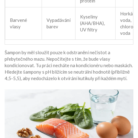
protein
Horká
Kyseliny
Barvené
Vypadávání
voda,
(AHA/BHA),
vlasy
barev
chlorov
UV filtry
voda
Šampon by měl sloužit pouze k odstranění nečistot a
přebytečného mazu. Nepočítejte s tím, že bude vlasy
kondicionovat. Tu práci necháte na kondicionéru nebo maskách.
Hledejte šampony s pH blížícím se neutrální hodnotě (přibližně
4,5-5,5), aby nedocházelo k otvírání kutikuly při každém mytí.