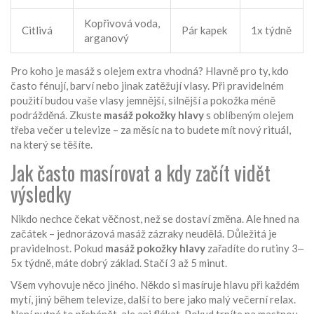
Kopřivová voda,
Citlivá
Pár kapek
1x týdně
arganový
Pro koho je masáž s olejem extra vhodná? Hlavně pro ty, kdo
často fénují, barví nebo jinak zatěžují vlasy. Při pravidelném
použití budou vaše vlasy jemnější, silnější a pokožka méně
podrážděná. Zkuste
masáž pokožky hlavy
s oblíbeným olejem
třeba večer u televize – za měsíc na to budete mít nový rituál,
na který se těšíte.
Jak často masírovat a kdy začít vidět
výsledky
Nikdo nechce čekat věčnost, než se dostaví změna. Ale hned na
začátek – jednorázová masáž zázraky neudělá. Důležitá je
pravidelnost. Pokud
masáž pokožky hlavy
zařadíte do rutiny 3‒
5x týdně, máte dobrý základ. Stačí 3 až 5 minut.
Všem vyhovuje něco jiného. Někdo si masíruje hlavu při každém
mytí, jiný během televize, další to bere jako malý večerní relax.