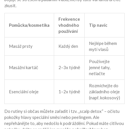
zkusit.
Frekvence
Pomůcka/kosmetika
vhodného
Tip navíc
používání
Nejlépe během
Masáž prsty
Každý den
mytí vlasů
Používejte
Masážní kartáč
2–3x týdně
jemné tahy,
netlačte
Rozmíchejte do
Esenciální oleje
1–2x týdně
základního oleje
(např. kokosový)
Do rutiny si občas můžete zařadit i tzv. „scalp detox“ – očistu
pokožky hlavy speciální směsí nebo peelingem. Ale
nepřehánějte to, aby nedošlo k podráždění. Pokud máte citlivou