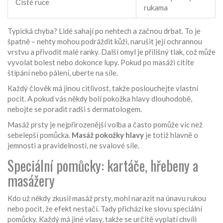
Čisté ruce
rukama
Typická chyba? Lidé sahají po nehtech a začnou drbat. To je
špatně – nehty mohou podráždit kůži, narušit její ochrannou
vrstvu a přivodit malé ranky. Další omyl je přílišný tlak, což může
vyvolat bolest nebo dokonce lupy. Pokud po masáži cítíte
štípání nebo pálení, uberte na síle.
Každý člověk má jinou citlivost, takže poslouchejte vlastní
pocit. A pokud vás někdy bolí pokožka hlavy dlouhodobě,
nebojte se poradit radši s dermatologem.
Masáž prsty je nejpřirozenější volba a často pomůže víc než
sebelepší pomůcka.
Masáž pokožky hlavy
je totiž hlavně o
jemnosti a pravidelnosti, ne svalové síle.
Speciální pomůcky: kartáče, hřebeny a
masážery
Kdo už někdy zkusil masáž prsty, mohl narazit na únavu rukou
nebo pocit, že efekt nestačí. Tady přichází ke slovu speciální
pomůcky. Každý má jiné vlasy, takže se určitě vyplatí chvíli