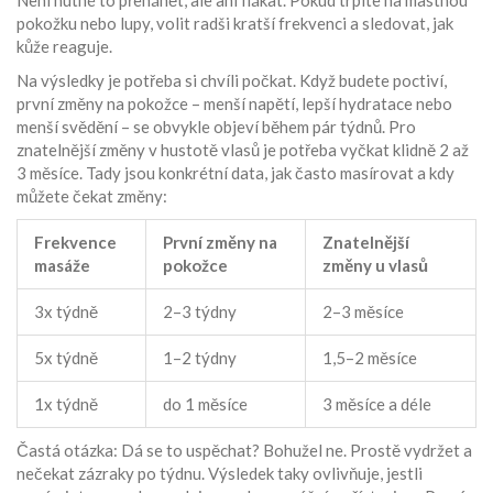
Není nutné to přehánět, ale ani flákat. Pokud trpíte na mastnou
pokožku nebo lupy, volit radši kratší frekvenci a sledovat, jak
kůže reaguje.
Na výsledky je potřeba si chvíli počkat. Když budete poctiví,
první změny na pokožce – menší napětí, lepší hydratace nebo
menší svědění – se obvykle objeví během pár týdnů. Pro
znatelnější změny v hustotě vlasů je potřeba vyčkat klidně 2 až
3 měsíce. Tady jsou konkrétní data, jak často masírovat a kdy
můžete čekat změny:
Frekvence
První změny na
Znatelnější
masáže
pokožce
změny u vlasů
3x týdně
2–3 týdny
2–3 měsíce
5x týdně
1–2 týdny
1,5–2 měsíce
1x týdně
do 1 měsíce
3 měsíce a déle
Častá otázka: Dá se to uspěchat? Bohužel ne. Prostě vydržet a
nečekat zázraky po týdnu. Výsledek taky ovlivňuje, jestli