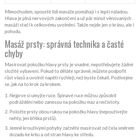
Mimochodem, spoustě lidí masáže pomáhají i s lepší náladou.
Hlava je plná nervových zakončení a už pár minut věnovaných
masáži stačí k celkovému uvolnění. Takže nejde jen o krásu, ale i
pohodu.
Masáž prsty: správná technika a časté
chyby
Masírovat pokožku hlavy prsty je snadné, nepotřebujete žádné
složité vybavení. Pokud to děláte správně, můžete podpořit
růst vlasů a uvolnit napětí rychleji, než byste čekali. Podívejme
se, jak na to krok za krokem.
Nejprve si umyjte ruce. Špinavé ruce můžou způsobit
podráždění nebo zanesou na pokožku maz a nečistoty.
Položte prsty obou rukou na pokožku hlavy (nepoužívejte
nehty, jen bříška prstů).
Jemně krouživými pohyby začněte masírovat od čela směrem
dozadu ke krku a od stran hlavy ke středu.