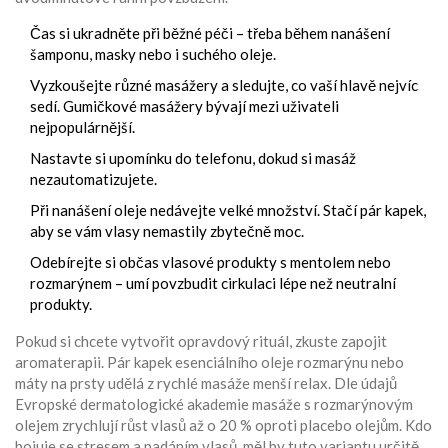
Čas si ukradněte při běžné péči – třeba během nanášení
šamponu, masky nebo i suchého oleje.
Vyzkoušejte různé masážery a sledujte, co vaší hlavě nejvíc
sedí. Gumičkové masážery bývají mezi uživateli
nejpopulárnější.
Nastavte si upomínku do telefonu, dokud si masáž
nezautomatizujete.
Při nanášení oleje nedávejte velké množství. Stačí pár kapek,
aby se vám vlasy nemastily zbytečně moc.
Odebírejte si občas vlasové produkty s mentolem nebo
rozmarýnem – umí povzbudit cirkulaci lépe než neutralní
produkty.
Pokud si chcete vytvořit opravdový rituál, zkuste zapojit
aromaterapii. Pár kapek esenciálního oleje rozmarýnu nebo
máty na prsty udělá z rychlé masáže menší relax. Dle údajů
Evropské dermatologické akademie masáže s rozmarýnovým
olejem zrychlují růst vlasů až o 20 % oproti placebo olejům. Kdo
bojuje se stresem a padáním vlasů, měl by tuto variantu určitě