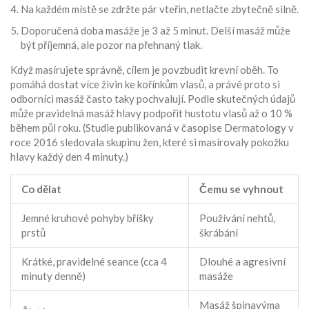
Na každém místě se zdržte pár vteřin, netlačte zbytečně silně.
Doporučená doba masáže je 3 až 5 minut. Delší masáž může
být příjemná, ale pozor na přehnaný tlak.
Když masírujete správně, cílem je povzbudit krevní oběh. To
pomáhá dostat více živin ke kořínkům vlasů, a právě proto si
odborníci masáž často taky pochvalují. Podle skutečných údajů
může pravidelná masáž hlavy podpořit hustotu vlasů až o 10 %
během půl roku. (Studie publikovaná v časopise Dermatology v
roce 2016 sledovala skupinu žen, které si masírovaly pokožku
hlavy každý den 4 minuty.)
Co dělat
Čemu se vyhnout
Jemné kruhové pohyby bříšky
Používání nehtů,
prstů
škrábání
Krátké, pravidelné seance (cca 4
Dlouhé a agresivní
minuty denně)
masáže
Masáž špinavýma