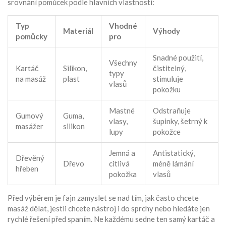
srovnání pomůcek podle hlavních vlastností:
Typ
Vhodné
Materiál
Výhody
pomůcky
pro
Snadné použití,
Všechny
Kartáč
Silikon,
čistitelný,
typy
na masáž
plast
stimuluje
vlasů
pokožku
Mastné
Odstraňuje
Gumový
Guma,
vlasy,
šupinky, šetrný k
masážer
silikon
lupy
pokožce
Jemná a
Antistatický,
Dřevěný
Dřevo
citlivá
méně lámání
hřeben
pokožka
vlasů
Před výběrem je fajn zamyslet se nad tím, jak často chcete
masáž dělat, jestli chcete nástroj i do sprchy nebo hledáte jen
rychlé řešení před spaním. Ne každému sedne ten samý kartáč a