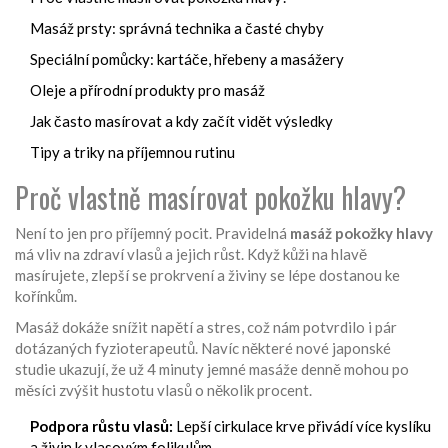
Masáž prsty: správná technika a časté chyby
Speciální pomůcky: kartáče, hřebeny a masážery
Oleje a přírodní produkty pro masáž
Jak často masírovat a kdy začít vidět výsledky
Tipy a triky na příjemnou rutinu
Proč vlastně masírovat pokožku hlavy?
Není to jen pro příjemný pocit. Pravidelná
masáž pokožky hlavy
má vliv na zdraví vlasů a jejich růst. Když kůži na hlavě
masírujete, zlepší se prokrvení a živiny se lépe dostanou ke
kořínkům.
Masáž dokáže snížit napětí a stres, což nám potvrdilo i pár
dotázaných fyzioterapeutů. Navíc některé nové japonské
studie ukazují, že už 4 minuty jemné masáže denně mohou po
měsíci zvýšit hustotu vlasů o několik procent.
Podpora růstu vlasů:
Lepší cirkulace krve přivádí více kyslíku
a živin k vlasovým folikulům.