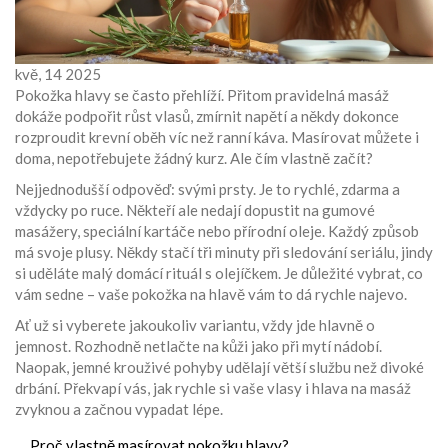
kvě, 14 2025
Pokožka hlavy se často přehlíží. Přitom pravidelná masáž
dokáže podpořit růst vlasů, zmírnit napětí a někdy dokonce
rozproudit krevní oběh víc než ranní káva. Masírovat můžete i
doma, nepotřebujete žádný kurz. Ale čím vlastně začít?
Nejjednodušší odpověď: svými prsty. Je to rychlé, zdarma a
vždycky po ruce. Někteří ale nedají dopustit na gumové
masážery, speciální kartáče nebo přírodní oleje. Každý způsob
má svoje plusy. Někdy stačí tři minuty při sledování seriálu, jindy
si uděláte malý domácí rituál s olejíčkem. Je důležité vybrat, co
vám sedne – vaše pokožka na hlavě vám to dá rychle najevo.
Ať už si vyberete jakoukoliv variantu, vždy jde hlavně o
jemnost. Rozhodně netlačte na kůži jako při mytí nádobí.
Naopak, jemné krouživé pohyby udělají větší službu než divoké
drbání. Překvapí vás, jak rychle si vaše vlasy i hlava na masáž
zvyknou a začnou vypadat lépe.
Proč vlastně masírovat pokožku hlavy?