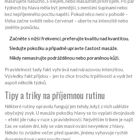
masírujete nasucho, s olejem, nebo masážním přístrojem. Po pár
týdnech by hlava měla být jemnější, s menšími šupinami nebo
bez nepříjemného pocitu napětí. Pokud něco není v pohodě –
třeba začne svědit nebo červenat – uberte na intenzitě nebo
změňte pomůcku.
Začněte s nižší frekvencí, preferujte kvalitu nad kvantitou.
Sledujte pokožku a případně upravte častost masáže.
Nikdy nemasírujte podrážděnou nebo poraněnou kůži.
Pravidelnost tady fakt vyhrává nad nárazovou intenzitou.
Výsledky fakt přijdou – jen to chce trochu trpělivosti a vydržet
aspoň několik týdnů.
Tipy a triky na příjemnou rutinu
Některé rutiny opravdu fungují jen tehdy, když z nich uděláte
obyčejný zvyk. U masáže pokožky hlavy se to vyplatí dvojnásob
– efekt jde ruku v ruce s pravidelností. Největším trikem je najít
čas ve vašem dni, kdy se vám masírování nevymkne z hlavy.
Někdo to zvládne večer před spaním, jinému vyhovuje rychlé
dvouminutové ranní povzbuzení.