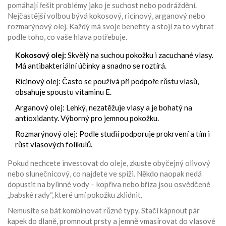
pomáhají řešit problémy jako je suchost nebo podráždění.
Nejčastější volbou bývá kokosový, ricinový, arganový nebo
rozmarýnový olej. Každý má svoje benefity a stojí za to vybrat
podle toho, co vaše hlava potřebuje.
Kokosový olej:
Skvělý na suchou pokožku i zacuchané vlasy.
Má antibakteriální účinky a snadno se roztírá.
Ricinový olej: Často se používá při podpoře růstu vlasů,
obsahuje spoustu vitaminu E.
Arganový olej: Lehký, nezatěžuje vlasy a je bohatý na
antioxidanty. Výborný pro jemnou pokožku.
Rozmarýnový olej: Podle studií podporuje prokrvení a tím i
růst vlasových folikulů.
Pokud nechcete investovat do oleje, zkuste obyčejný olivový
nebo slunečnicový, co najdete ve spíži. Někdo naopak nedá
dopustit na bylinné vody – kopřiva nebo bříza jsou osvědčené
„babské rady“, které umí pokožku zklidnit.
Nemusíte se bát kombinovat různé typy. Stačí kápnout pár
kapek do dlaně, promnout prsty a jemně vmasírovat do vlasové