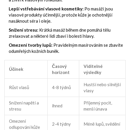
Lepší vstřebávání vlasové kosmetiky:
Po masáži jsou
vlasové produkty účinnější, protože kůže je ochotnější
nasáknout séra i oleje.
Snížení stresu:
Krátká masáž během dne pomáhá tělu
zrelaxovat a některé lidi zbaví i bolestí hlavy.
Omezení tvorby lupů:
Pravidelným masírováním se zbavíte
odumřelých kožních buněk.
Časový
Viditelné
Účinek
horizont
výsledky
Hustší nebo silnější
Růst vlasů
4-8 týdnů
vlasy
Snížení napětí a
Příjemný pocit,
ihned
stresu
menší únava
Omezení
2-4 týdny
Méně lupů, svědění
odlupování kůže