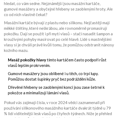
hledat, co vám sedne. Nejznámější jsou masážní kartáče,
gumové masážery a obyčejné hřebeny se zaoblenými hroty. Ale
co od nich vlastně čekat?
Masážní kartáče bývají z plastu nebo silikonu. Nejčastěji mají
měkké štětiny, které neškrábou, ale rovnoměrně promasírují
pokožku. Dají se použít i při mytí vlasů – stačí nasadit šampon a
krouživými pohyby masírovat po celé hlavě. Lidé s mastnějšími
vlasy si je chválí právě kvůli tomu, že pomůžou odstranit nánosy
kožního mazu.
Masáž pokožky hlavy
tímto kartáčem často podpoří růst
vlasů lepším prokrvením.
Gumové masážery jsou oblíbené i u těch, co trpí lupy.
Pomůžou dostat šupinky pryč bez podráždění kůže.
Dřevěné hřebeny se zaoblenými konci jsou zase šetrné k
pokožce a minimalizují lámání vlasů.
Pokud vás zajímají čísla, v roce 2024 vědci zaznamenali při
používání silikonového masážního kartáče dvakrát týdně u 79
% lidí viditelnější lesk vlasů po čtyřech týdnech. Níže je přehled