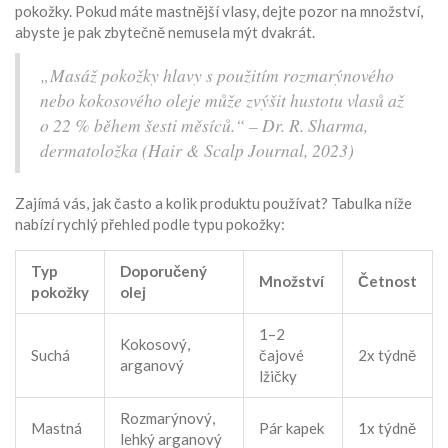
pokožky. Pokud máte mastnější vlasy, dejte pozor na množství,
abyste je pak zbytečně nemusela mýt dvakrát.
„Masáž pokožky hlavy s použitím rozmarýnového
nebo kokosového oleje může zvýšit hustotu vlasů až
o 22 % během šesti měsíců.“ – Dr. R. Sharma,
dermatoložka (Hair & Scalp Journal, 2023)
Zajímá vás, jak často a kolik produktu používat? Tabulka níže
nabízí rychlý přehled podle typu pokožky:
Typ
Doporučený
Množství
Četnost
pokožky
olej
1–2
Kokosový,
Suchá
čajové
2x týdně
arganový
lžičky
Rozmarýnový,
Mastná
Pár kapek
1x týdně
lehký arganový