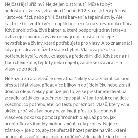
Nejčastější příčiny? Nejde jen o stárnutí. Může to být
nedostatek železa, vitamínu D nebo B12, stres, který přeruší
růstovou fázi, nebo příliš časté barvení a tepelné styly. Ale
často je to i vnitřní věc – například rozrušená střevní mikroflóra.
Když
probiotika
,
živé bakterie, které podporují zdraví střev a
ovlivňují i imunitu a výživu
nemají dost místa, tělo lépe
nevstřebává živiny, které potřebujete pro vlasy. A to znamená: i
když jíte zdravě, můžete stále chybět. Vlasová pokožka
potřebuje kyslík, vodu, kolagen, a především klid. Když se na ni
tlačí chemikálie, teploty nebo napětí, začne se uzavírat – a
vlasy se ztrácejí.
Ne každá ztráta vlasů je nevratná. Někdy stačí změnit šampon,
přestat hřát vlasy, přidat více bílkovin do jídelníčku nebo zkusit
domácí oleje. Někdy pomůže jen to, že se přestanete dívat na
zrcadlo každý den a začnete lépe spát. V tomto sbírce najdete
všechno, co potřebujete: od testu poréznosti vlasů, který vám
ukáže, proč vás šampony nezajímají, přes to, jak obnovit
vlasovou pokožku pomocí přírodních olejů, až po to, jak
probiotika a vitamíny mohou změnit celý proces. Nejde o
zázraky – jde o to, abyste přestali házet peníze na věci, které
nepracují, a začali pracovat na příčině. Zde najdete jen to, co