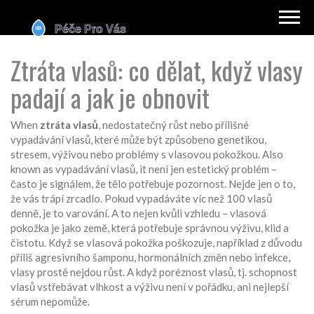
Ztráta vlasů: co dělat, když vlasy
padají a jak je obnovit
When
ztráta vlasů
,
nedostatečný růst nebo přílišné
vypadávání vlasů, které může být způsobeno genetikou,
stresem, výživou nebo problémy s vlasovou pokožkou
. Also
known as
vypadávání vlasů
, it
není jen estetický problém –
často je signálem, že tělo potřebuje pozornost
.
Nejde jen o to,
že vás trápí zrcadlo. Pokud vypadáváte víc než 100 vlasů
denně, je to varování. A to nejen kvůli vzhledu – vlasová
pokožka je jako země, která potřebuje správnou výživu, klid a
čistotu. Když se vlasová pokožka
poškozuje
,
například z důvodu
příliš agresivního šamponu, hormonálních změn nebo infekce
,
vlasy prostě nejdou růst. A když
poréznost vlasů
,
tj. schopnost
vlasů vstřebávat vlhkost a výživu
není v pořádku, ani nejlepší
sérum nepomůže.