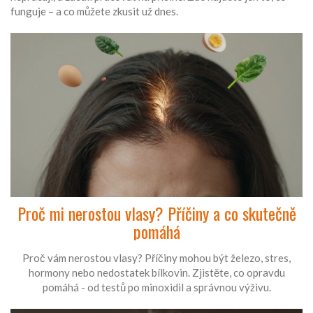
funguje – a co můžete zkusit už dnes.
Proč mi nerostou vlasy? Příčiny a co skutečně
pomáhá
Proč vám nerostou vlasy? Příčiny mohou být železo, stres,
hormony nebo nedostatek bílkovin. Zjistěte, co opravdu
pomáhá - od testů po minoxidil a správnou výživu.