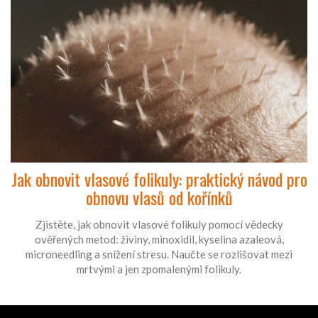
Jak obnovit vlasové folikuly: praktický návod pro
obnovu vlasů od kořínků
Zjistěte, jak obnovit vlasové folikuly pomocí vědecky
ověřených metod: živiny, minoxidil, kyselina azaleová,
microneedling a snížení stresu. Naučte se rozlišovat mezi
mrtvými a jen zpomalenými folikuly.