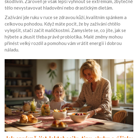
škodlivin. Zároveň je však lepší vyhnout se extrémům, zbytečně
tělo nevystavovat hladovění nebo drastickým dietám.
Zažívání jde ruku v ruce se zdravou kůží, kvalitním spánkem a
celkovou pohodou. Když máte pocit, že by zažívání chtělo
vylepšit, stačí začít maličkostmi. Zamyslete se, co jíte, jak se
hýbete a zkusit třeba právě probiotika. Malé změny mohou
přinést velký rozdíl a pomohou vám vrátit energii i dobrou
náladu.