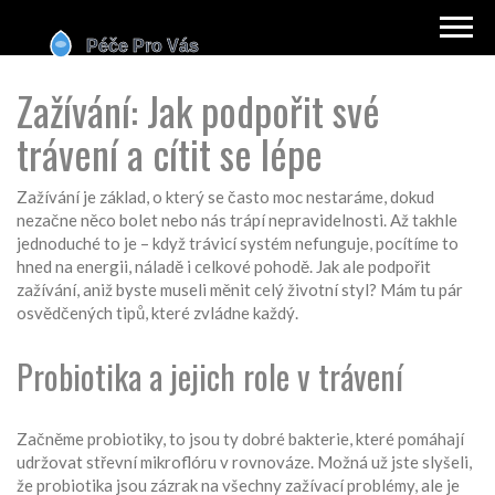
Zažívání: Jak podpořit své
trávení a cítit se lépe
Zažívání je základ, o který se často moc nestaráme, dokud
nezačne něco bolet nebo nás trápí nepravidelnosti. Až takhle
jednoduché to je – když trávicí systém nefunguje, pocítíme to
hned na energii, náladě i celkové pohodě. Jak ale podpořit
zažívání, aniž byste museli měnit celý životní styl? Mám tu pár
osvědčených tipů, které zvládne každý.
Probiotika a jejich role v trávení
Začněme probiotiky, to jsou ty dobré bakterie, které pomáhají
udržovat střevní mikroflóru v rovnováze. Možná už jste slyšeli,
že probiotika jsou zázrak na všechny zažívací problémy, ale je