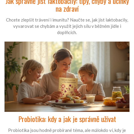
Jak správně jíst laktobacily: tipy, chyby a účinky
na zdraví
Chcete zlepšit trávení i imunitu? Naučte se, jak jíst laktobacily,
vyvarovat se chybám a využít jejich sílu v běžném jídle i
doplňcích.
Probiotika: kdy a jak je správně užívat
Probiotika jsou hodně probírané téma, ale málokdo ví, kdy je