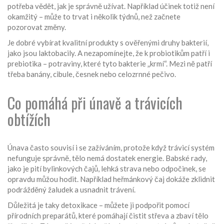
potřeba vědět, jak je správně užívat. Například účinek totiž není
okamžitý – může to trvat i několik týdnů, než začnete
pozorovat změny.
Je dobré vybírat kvalitní produkty s ověřenými druhy bakterií,
jako jsou laktobacily. A nezapomínejte, že k probiotikům patří i
prebiotika – potraviny, které tyto bakterie „krmí“. Mezi ně patří
třeba banány, cibule, česnek nebo celozrnné pečivo.
Co pomáhá při únavě a trávicích
obtížích
Únava často souvisí i se zažíváním, protože když trávicí systém
nefunguje správně, tělo nemá dostatek energie. Babské rady,
jako je pití bylinkových čajů, lehká strava nebo odpočinek, se
opravdu můžou hodit. Například heřmánkový čaj dokáže zklidnit
podrážděný žaludek a usnadnit trávení.
Důležitá je taky detoxikace – můžete ji podpořit pomocí
přírodních preparátů, které pomáhají čistit střeva a zbaví tělo