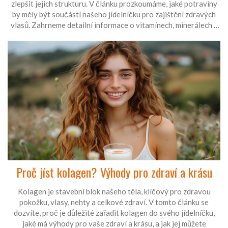
zlepšit jejich strukturu. V článku prozkoumáme, jaké potraviny
by měly být součástí našeho jídelníčku pro zajištění zdravých
vlasů. Zahrneme detailní informace o vitamínech, minerálech a
potravinách, které mají pozitivní vliv na vlasy.
Proč jíst kolagen? Výhody pro zdraví a krásu
Kolagen je stavební blok našeho těla, klíčový pro zdravou
pokožku, vlasy, nehty a celkové zdraví. V tomto článku se
dozvíte, proč je důležité zařadit kolagen do svého jídelníčku,
jaké má výhody pro vaše zdraví a krásu, a jak jej můžete