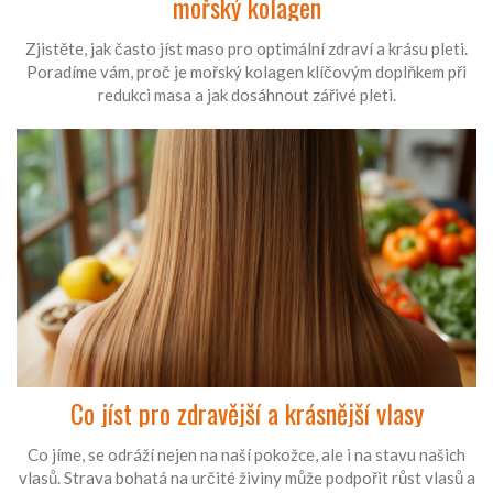
mořský kolagen
Zjistěte, jak často jíst maso pro optimální zdraví a krásu pleti.
Poradíme vám, proč je mořský kolagen klíčovým doplňkem při
redukci masa a jak dosáhnout zářivé pleti.
Co jíst pro zdravější a krásnější vlasy
Co jíme, se odráží nejen na naší pokožce, ale i na stavu našich
vlasů. Strava bohatá na určité živiny může podpořit růst vlasů a