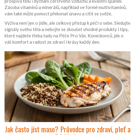
prospívá tělu i dýchaní čerstvého vzduchu a kvalitní spánek.
Zásoba vitamínů a minerálů, například ve formě multivitamínů,
vám také může pomoct překonat únavu a cítit se svěže.
Výživa není jen o jídle, ale celkový přístup k péči o sebe. Sledujte
signály svého těla a nebojte se zkoušet vhodné produkty i tipy,
které najdete třeba tady na Péče Pro Vás. Koneckonců, jde o
váš komfort a radost ze zdraví i krásy každý den.
Jak často jíst maso? Průvodce pro zdraví, pleť a