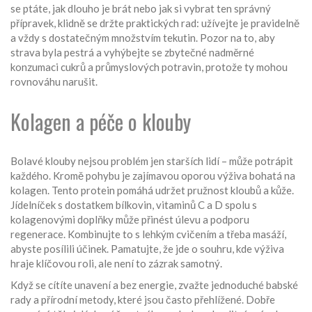
se ptáte, jak dlouho je brát nebo jak si vybrat ten správný
přípravek, klidně se držte praktických rad: užívejte je pravidelně
a vždy s dostatečným množstvím tekutin. Pozor na to, aby
strava byla pestrá a vyhýbejte se zbytečné nadměrné
konzumaci cukrů a průmyslových potravin, protože ty mohou
rovnováhu narušit.
Kolagen a péče o klouby
Bolavé klouby nejsou problém jen starších lidí – může potrápit
každého. Kromě pohybu je zajímavou oporou výživa bohatá na
kolagen. Tento protein pomáhá udržet pružnost kloubů a kůže.
Jídelníček s dostatkem bílkovin, vitaminů C a D spolu s
kolagenovými doplňky může přinést úlevu a podporu
regenerace. Kombinujte to s lehkým cvičením a třeba masáží,
abyste posílili účinek. Pamatujte, že jde o souhru, kde výživa
hraje klíčovou roli, ale není to zázrak samotný.
Když se cítíte unavení a bez energie, zvažte jednoduché babské
rady a přírodní metody, které jsou často přehlížené. Dobře