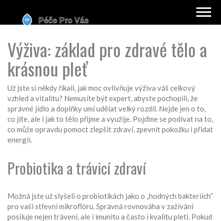
Výživa: základ pro zdravé tělo a
krásnou pleť
Už jste si někdy říkali, jak moc ovlivňuje výživa váš celkový
vzhled a vitalitu? Nemusíte být expert, abyste pochopili, že
správné jídlo a doplňky umí udělat velký rozdíl. Nejde jen o to,
co jíte, ale i jak to tělo přijme a využije. Pojďme se podívat na to,
co může opravdu pomoct zlepšit zdraví, zpevnit pokožku i přidat
energii.
Probiotika a trávicí zdraví
Možná jste už slyšeli o probiotikách jako o „hodných bakteriích“
pro vaši střevní mikroflóru. Správná rovnováha v zažívání
posiluje nejen trávení, ale i imunitu a často i kvalitu pleti. Pokud