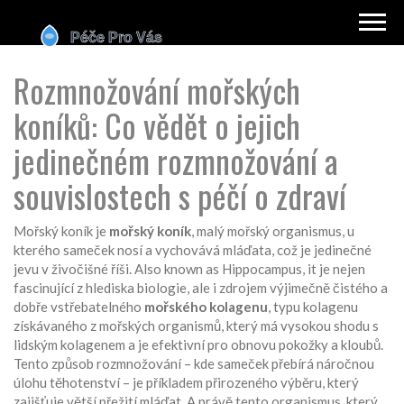
Rozmnožování mořských
koníků: Co vědět o jejich
jedinečném rozmnožování a
souvislostech s péčí o zdraví
Mořský koník je
mořský koník
,
malý mořský organismus, u
kterého sameček nosí a vychovává mláďata, což je jedinečné
jevu v živočišné říši
. Also known as
Hippocampus
, it je nejen
fascinující z hlediska biologie, ale i zdrojem výjimečně čistého a
dobře vstřebatelného
mořského kolagenu
,
typu kolagenu
získávaného z mořských organismů, který má vysokou shodu s
lidským kolagenem a je efektivní pro obnovu pokožky a kloubů
.
Tento způsob rozmnožování – kde sameček přebírá náročnou
úlohu těhotenství – je příkladem přirozeného výběru, který
zajišťuje větší přežití mláďat. A právě tento organismus, který