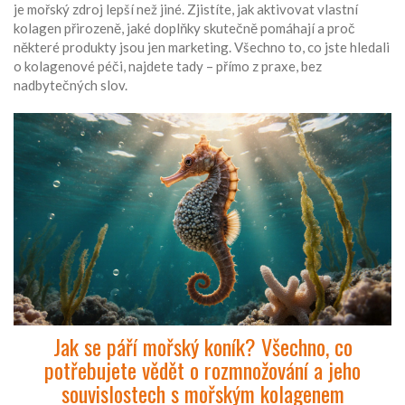
je mořský zdroj lepší než jiné. Zjistíte, jak aktivovat vlastní
kolagen přirozeně, jaké doplňky skutečně pomáhají a proč
některé produkty jsou jen marketing. Všechno to, co jste hledali
o kolagenové péči, najdete tady – přímo z praxe, bez
nadbytečných slov.
Jak se páří mořský koník? Všechno, co
potřebujete vědět o rozmnožování a jeho
souvislostech s mořským kolagenem