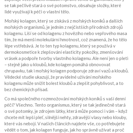
se tak pečlivě stará o své potomstvo, obsahuje složky, které
lidé využívají k péči o vlastní tělo.
Mořský kolagen, který se získává z mořských koníků a dalších
mořských organismů, je jedním z nejčistších přírodních zdrojů
kolagenu. Liší se od kolagenu z hovězího nebo vepřového masa
tím, že má menší molekulární hmotnost, což znamená, že ho tělo
lépe vstřebává. Je to ten typ kolagenu, který se používá v
dermokosmetice k zlepšování elasticity pokožky, zmenšování
vrásek a podpoře tvorby vlastního kolagenu. Ale není jen o pleti
– stejně jako u kloubů, kde kolagen pomáhá obnovovat
chrupavku, tak i mořský kolagen podporuje zdraví vazů a kloubů.
Vědecké studie ukazují, že pravidelné užívání mořského
kolagenu může snížit bolest kloubů a zlepšit pohyblivost, a to
bez chemických přísad.
Co má společného rozmnožování mořských koníků s vaší denní
péčí? Všechno. Tento organismus, který se tak jedinečně stará
o své potomky, je zdrojem látky, která může pomoci i vám – když
chcete mít lepší pleť, silnější nehty, zdravější vlasy nebo klouby,
které vás nebojí. V našich článcích najdete vše, co potřebujete
vědět o tom, jak kolagen funguje, jak ho správně užívat a proč