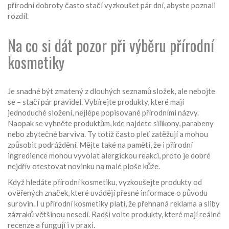
přírodní dobroty často stačí vyzkoušet pár dní, abyste poznali
rozdíl.
Na co si dát pozor při výběru přírodní
kosmetiky
Je snadné být zmatený z dlouhých seznamů složek, ale nebojte
se – stačí pár pravidel. Vybírejte produkty, které mají
jednoduché složení, nejlépe popisované přírodními názvy.
Naopak se vyhněte produktům, kde najdete silikony, parabeny
nebo zbytečné barviva. Ty totiž často pleť zatěžují a mohou
způsobit podráždění. Mějte také na paměti, že i přírodní
ingredience mohou vyvolat alergickou reakci, proto je dobré
nejdřív otestovat novinku na malé ploše kůže.
Když hledáte přírodní kosmetiku, vyzkoušejte produkty od
ověřených značek, které uvádějí přesné informace o původu
surovin. I u přírodní kosmetiky platí, že přehnaná reklama a sliby
zázraků většinou nesedí. Radši volte produkty, které mají reálné
recenze a fungují i v praxi.