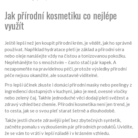
Jak přírodní kosmetiku co nejlépe
využít
Ještě lepší než jen koupit přírodní krém, je vědět, jak ho správně
používat. Například hydratace pleti je základ a přírodní séra
nebo oleje nanášejte vždy na čistou a tonizovanou pokožku.
Nepřehánějte to s množstvím – často stačí pár kapek. A
nezapomeňte na pravidelnou péči, protože výsledky přírodní
péče nejsou okamžité, ale soustavně viditelné.
Pro lepší účinek zkuste i domácí přírodní masky nebo peelingy z
ingrediencí dostupných v kuchyni, jako je med, ovesné vločky
nebo zelený čaj. Takhle jednoduché věci dodají pleti svěžest a
zdravý vzhled bez chemie. Přírodní kosmetika není jen trend, je
to cesta, jak se o svou pleť starat šetrně a dlouhodobě.
Takže jestli chcete zdravější pleť bez zbytečných syntetik,
začněte pomalu s vyzkoušením pár přírodních produktů. Uvidíte,
že se vám to vrátí v lepší náladě i v krásném vzhledu.