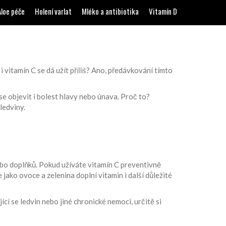
Aloe péče
Holení varlat
Mléko a antibiotika
Vitamín D
i vitamín C se dá užít příliš? Ano, předávkování tímto
se objevit i bolest hlavy nebo únava. Proč to?
ledviny.
ebo doplňků. Pokud užíváte vitamín C preventivně
ako ovoce a zelenina doplní vitamin i další důležité
cí se ledvin nebo jiné chronické nemoci, určitě si