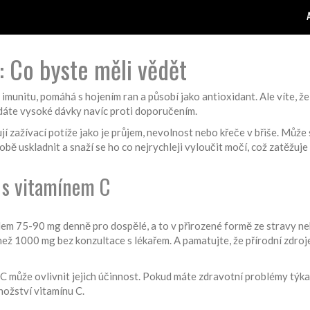
 Co byste měli vědět
imunitu, pomáhá s hojením ran a působí jako antioxidant. Ale víte, že 
 dáte vysoké dávky navíc proti doporučením.
í zažívací potíže jako je průjem, nevolnost nebo křeče v břiše. Může 
 uskladnit a snaží se ho co nejrychleji vyloučit močí, což zatěžuje 
 s vitamínem C
lem 75-90 mg denně pro dospělé, a to v přirozené formě ze stravy n
ž 1000 mg bez konzultace s lékařem. A pamatujte, že přírodní zdroje j
 C může ovlivnit jejich účinnost. Pokud máte zdravotní problémy týkají
nožství vitamínu C.