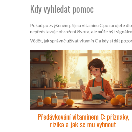
Kdy vyhledat pomoc
Pokud po zvýšeném příjmu vitamínu C pozorujete dlou
nepředstavuje ohrožení života, ale může být signálem
Vědět, jak správně užívat vitamín C a kdy si dát pozo
Předávkování vitamínem C: příznaky,
rizika a jak se mu vyhnout