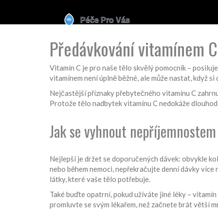
Předávkování vitamínem C:
Vitamín C je pro naše tělo skvělý pomocník – posiluje 
vitamínem není úplně běžné, ale může nastat, když si
Nejčastější příznaky přebytečného vitamínu C zahrnuj
Protože tělo nadbytek vitamínu C nedokáže dlouhodobě
Jak se vyhnout nepříjemnostem
Nejlepší je držet se doporučených dávek: obvykle ko
nebo během nemoci, nepřekračujte denní dávky více ne
látky, které vaše tělo potřebuje.
Také buďte opatrní, pokud užíváte jiné léky – vitamín
promluvte se svým lékařem, než začnete brát větší m