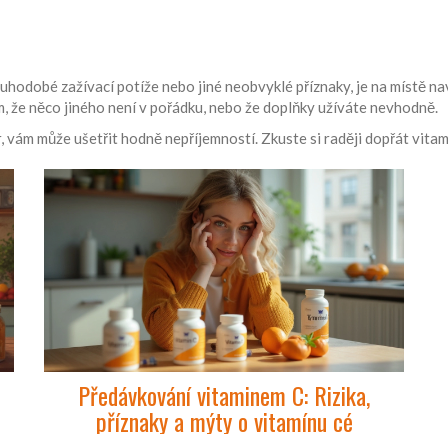
hodobé zažívací potíže nebo jiné neobvyklé příznaky, je na místě na
, že něco jiného není v pořádku, nebo že doplňky užíváte nevhodně.
r, vám může ušetřit hodně nepříjemností. Zkuste si raději dopřát vita
Předávkování vitaminem C: Rizika,
příznaky a mýty o vitamínu cé