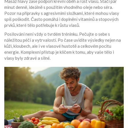
Masáž hlavy zase podpoří krevní oběh a růst vlasů. Stačí pár
minut denně, ideálně s použitím vhodného oleje nebo séra.
Pozor na přípravky s agresivními složkami, které mohou vlasy
spíš poškodit. Často pomáhá i doplnění vitaminů a stopových
prvků, které tělo potřebuje k růstu vlasů.
Posilování není vždy o tvrdém tréninku. Pečujte o sebe s
náležitou péčí a vytrvalostí. Po čase uvidíte výsledky nejen na
kůži, kloubech, ale i ve vlasové hustotě a celkovém pocitu
energie. Komplexní přístup je klíčem k tomu, aby vaše tělo i
vlasy byly zdravé a silné.