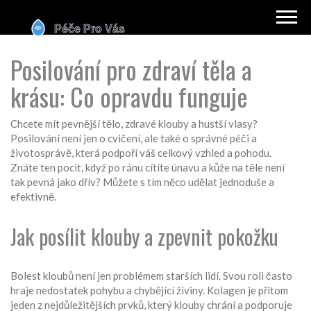
Posilování pro zdraví těla a
krásu: Co opravdu funguje
Chcete mít pevnější tělo, zdravé klouby a hustší vlasy?
Posilování není jen o cvičení, ale také o správné péči a
životosprávě, která podpoří váš celkový vzhled a pohodu.
Znáte ten pocit, když po ránu cítíte únavu a kůže na těle není
tak pevná jako dřív? Můžete s tím něco udělat jednoduše a
efektivně.
Jak posílit klouby a zpevnit pokožku
Bolest kloubů není jen problémem starších lidí. Svou roli často
hraje nedostatek pohybu a chybějící živiny. Kolagen je přitom
jeden z nejdůležitějších prvků, který klouby chrání a podporuje