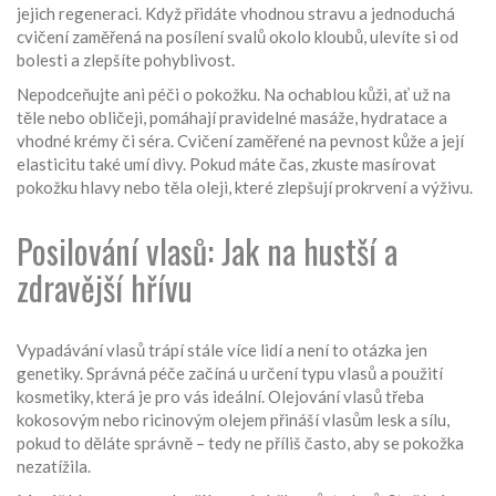
jejich regeneraci. Když přidáte vhodnou stravu a jednoduchá
cvičení zaměřená na posílení svalů okolo kloubů, ulevíte si od
bolesti a zlepšíte pohyblivost.
Nepodceňujte ani péči o pokožku. Na ochablou kůži, ať už na
těle nebo obličeji, pomáhají pravidelné masáže, hydratace a
vhodné krémy či séra. Cvičení zaměřené na pevnost kůže a její
elasticitu také umí divy. Pokud máte čas, zkuste masírovat
pokožku hlavy nebo těla oleji, které zlepšují prokrvení a výživu.
Posilování vlasů: Jak na hustší a
zdravější hřívu
Vypadávání vlasů trápí stále více lidí a není to otázka jen
genetiky. Správná péče začíná u určení typu vlasů a použití
kosmetiky, která je pro vás ideální. Olejování vlasů třeba
kokosovým nebo ricinovým olejem přináší vlasům lesk a sílu,
pokud to děláte správně – tedy ne příliš často, aby se pokožka
nezatížila.