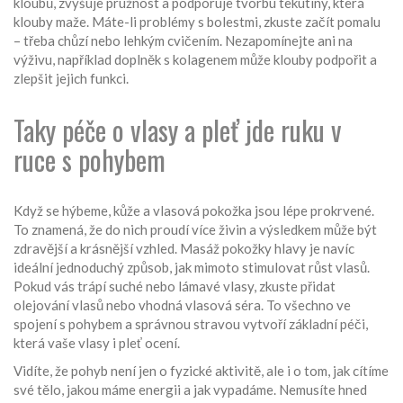
kloubů, zvyšuje pružnost a podporuje tvorbu tekutiny, která
klouby maže. Máte-li problémy s bolestmi, zkuste začít pomalu
– třeba chůzí nebo lehkým cvičením. Nezapomínejte ani na
výživu, například doplněk s kolagenem může klouby podpořit a
zlepšit jejich funkci.
Taky péče o vlasy a pleť jde ruku v
ruce s pohybem
Když se hýbeme, kůže a vlasová pokožka jsou lépe prokrvené.
To znamená, že do nich proudí více živin a výsledkem může být
zdravější a krásnější vzhled. Masáž pokožky hlavy je navíc
ideální jednoduchý způsob, jak mimoto stimulovat růst vlasů.
Pokud vás trápí suché nebo lámavé vlasy, zkuste přidat
olejování vlasů nebo vhodná vlasová séra. To všechno ve
spojení s pohybem a správnou stravou vytvoří základní péči,
která vaše vlasy i pleť ocení.
Vidíte, že pohyb není jen o fyzické aktivitě, ale i o tom, jak cítíme
své tělo, jakou máme energii a jak vypadáme. Nemusíte hned