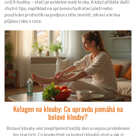
cvičit hodiny – stačí pravidelné malé kroky. A když přidáte další
chytré tipy, například na správnou hydrataci pleti nebo
používání probiotik na podporu těla zevnitř, zdraví a krása
půjdou ruku v ruce.
Kolagen na klouby: Co opravdu pomáhá na
bolavé klouby?
Bolavé klouby umí znepříjemnit každý den a nejsou problémem
jen starších. Co konkrétně za bolestí kloubů stojí a jak si