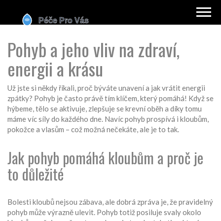
Pohyb a jeho vliv na zdraví,
energii a krásu
Už jste si někdy říkali, proč býváte unavení a jak vrátit energii
zpátky? Pohyb je často právě tím klíčem, který pomáhá! Když se
hýbeme, tělo se aktivuje, zlepšuje se krevní oběh a díky tomu
máme víc síly do každého dne. Navíc pohyb prospívá i kloubům,
pokožce a vlasům – což možná nečekáte, ale je to tak.
Jak pohyb pomáhá kloubům a proč je
to důležité
Bolesti kloubů nejsou zábava, ale dobrá zpráva je, že pravidelný
pohyb může výrazně ulevit. Pohyb totiž posiluje svaly okolo