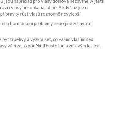
 B jsou například pro vlasy doslova nezbytné. A jestli
raví i vlasy několikanásobně. A když už jde o
 přípravky růst vlasů rozhodně nevylepší.
 třeba hormonální problémy nebo jiné zdravotní
být trpělivý a vyzkoušet, co vašim vlasům sedí
lasy vám za to poděkují hustotou a zdravým leskem.