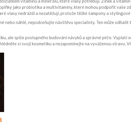
 dostatkem vitamínů a minerálů, které vlasy potřebují. Zinek a vitamín
doplňky jako probiotika a multivitamíny, které mohou podpořit vaše zd
eré vlasy nedráždí a nezatěžují, protože těžké šampony a stylingové
lné nebo náhlé, nepodceňujte návštěvu specialisty. Ten může odhalit
u, ale spíše postupného budování návyků a správné péče. Vyplatí se 
ohlédněte si svoji kosmetiku a nezapomínejte na vyváženou stravu. V
a