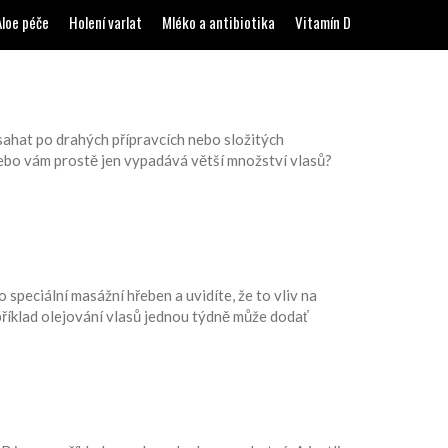
Aloe péče
Holení varlat
Mléko a antibiotika
Vitamín D
sahat po drahých přípravcích nebo složitých
nebo vám prostě jen vypadává větší množství vlasů?
 speciální masážní hřeben a uvidíte, že to vliv na
apříklad olejování vlasů jednou týdně může dodať