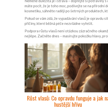
Neméně důležitá je i strava – dopřejte si potraviny s
máte pocit, že je toho moc, podívejte se na přírodní 
kosmetiku, sáhněte raději po šetrných produktech, kt
Pokud se vám zdá, že vypadávání vlasů je opravdu si
příčiny, které běžná péče nezvládne vyřešit.
Podpora růstu vlasů není otázkou zázračného okamžik
nejlépe. Začněte dnes – masírujte pokožku hlavy, pr
Růst vlasů: Co opravdu funguje a jak n
hustější hřívu