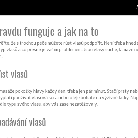
ravdu funguje a jak na to
ěřte, že s trochou péče můžete růst vlasů podpořit. Není třeba hned 
 typ vlasů a co přesně je vaším problémem. Jsou vlasy suché, lámavé 
m.
ůst vlasů
masáže pokožky hlavy každý den, třeba jen pár minut. Stačí prsty nebo
e vyplatí používat vlasová séra nebo oleje bohaté na výživné látky. N
odle typu svého vlasu, aby vás zase nezatěžovaly.
padávání vlasů