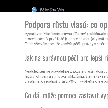
Podpora růstu vlasů: co op
Vypadávání vlasů není zrovna příjemný problém, ale v
procedurách. V prvé řadě je dobré poznat, jaký máte
Tohle vše vám pomůže zaměřit péči správným směre
Jak na správnou péči pro lepší r
Nejdůležitější je pravidelnost. Zkuste vlasům dopřát 
lepší prokrvení a stimulaci folikulů má. Stejně tak s
vlasům lesk a podpořit růst. Přitom vybírejte oleje p
Co dál může pomoci zastavit vy