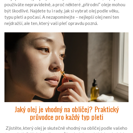
používáte nepravidelně, a proč některé „přírodní“ oleje mohou
být škodlivé. Najdete tu i rady, jak si vybrat olej podle věku,
typu pleti a počasí. A nezapomínejte – nejlepší olej není ten
nejdražší, ale ten, který vaši pleť opravdu pozná.
Jaký olej je vhodný na obličej? Praktický
průvodce pro každý typ pleti
Zjistěte, který olej je skutečně vhodný na obličej podle vašeho