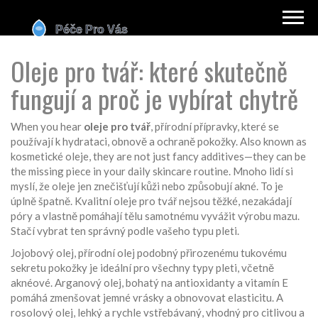
Oleje pro tvář: které skutečně
fungují a proč je vybírat chytrě
When you hear
oleje pro tvář
,
přírodní přípravky, které se
používají k hydrataci, obnově a ochraně pokožky
. Also known as
kosmetické oleje
, they are not just fancy additives—they can be
the missing piece in your daily skincare routine.
Mnoho lidí si
myslí, že oleje jen znečišťují kůži nebo způsobují akné. To je
úplně špatně. Kvalitní oleje pro tvář nejsou těžké, nezakádají
póry a vlastně pomáhají tělu samotnému vyvážit výrobu mazu.
Stačí vybrat ten správný podle vašeho typu pleti.
Jojobový olej
,
přírodní olej podobný přirozenému tukovému
sekretu pokožky
je ideální pro všechny typy pleti, včetně
aknéové.
Arganový olej
,
bohatý na antioxidanty a vitamín E
pomáhá zmenšovat jemné vrásky a obnovovat elasticitu. A
rosolový olej
,
lehký a rychle vstřebávaný, vhodný pro citlivou a