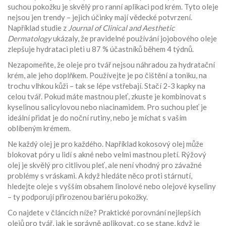
suchou pokožku
je skvělý pro ranní aplikaci pod krém. Tyto oleje
nejsou jen trendy – jejich účinky mají vědecké potvrzení.
Například studie z
Journal of Clinical and Aesthetic
Dermatology
ukázaly, že pravidelné používání jojobového oleje
zlepšuje hydrataci pleti u 87 % účastníků během 4 týdnů.
Nezapomeňte, že oleje pro tvář nejsou náhradou za hydratační
krém, ale jeho doplňkem. Používejte je po čištění a toniku, na
trochu vlhkou kůži – tak se lépe vstřebají. Stačí 2-3 kapky na
celou tvář. Pokud máte mastnou pleť, zkuste je kombinovat s
kyselinou salicylovou nebo niacinamidem. Pro suchou pleť je
ideální přidat je do noční rutiny, nebo je míchat s vaším
oblíbeným krémem.
Ne každý olej je pro každého. Například kokosový olej může
blokovat póry u lidí s akné nebo velmi mastnou pletí. Rýžový
olej je skvělý pro citlivou pleť, ale není vhodný pro závažné
problémy s vráskami. A když hledáte něco proti stárnutí,
hledejte oleje s vyšším obsahem linolové nebo olejové kyseliny
– ty podporují přirozenou bariéru pokožky.
Co najdete v článcích níže? Praktické porovnání nejlepších
olejů pro tvář, jak je správně aplikovat, co se stane, když je